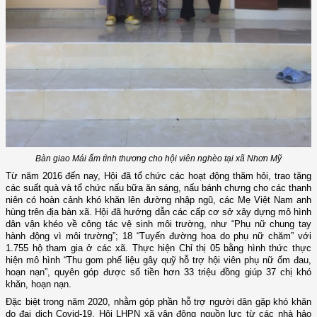
Bàn giao Mái ấm tình thương cho hội viên nghèo tại xã Nhơn Mỹ
Từ năm 2016 đến nay, Hội đã tổ chức các hoạt động thăm hỏi, trao tặng
các suất quà và tổ chức nấu bữa ăn sáng, nấu bánh chưng cho các thanh
niên có hoàn cảnh khó khăn lên đường nhập ngũ, các Mẹ Việt Nam anh
hùng trên địa bàn xã. Hội đã hướng dẫn các cấp cơ sở xây dựng mô hình
dân vận khéo về công tác vệ sinh môi trường, như “Phụ nữ chung tay
hành động vì môi trường”; 18 “Tuyến đường hoa do phụ nữ chăm” với
1.755 hộ tham gia ở các xã. Thực hiện Chỉ thị 05 bằng hình thức thực
hiện mô hình “Thu gom phế liệu gây quỹ hỗ trợ hội viên phụ nữ ốm đau,
hoạn nạn”, quyên góp được số tiền hơn 33 triệu đồng giúp 37 chị khó
khăn, hoạn nạn.
Đặc biệt trong năm 2020, nhằm góp phần hỗ trợ người dân gặp khó khăn
do đại dịch Covid-19, Hội LHPN xã vận động nguồn lực từ các nhà hảo