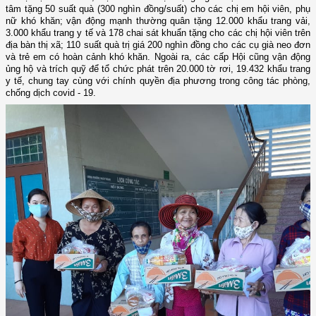
tâm tặng 50 suất quà (300 nghìn đồng/suất) cho các chị em hội viên, phụ
nữ khó khăn; vận động mạnh thường quân tặng 12.000 khẩu trang vải,
3.000 khẩu trang y tế và 178 chai sát khuẩn tặng cho các chị hội viên trên
địa bàn thị xã; 110 suất quà trị giá 200 nghìn đồng cho các cụ già neo đơn
và trẻ em có hoàn cảnh khó khăn. Ngoài ra, các cấp Hội cũng vận động
ủng hộ và trích quỹ để tổ chức phát trên 20.000 tờ rơi, 19.432 khẩu trang
y tế, chung tay cùng với chính quyền địa phương trong công tác phòng,
chống dịch covid - 19.