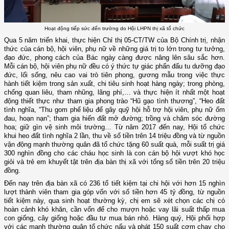
Hoạt động tiếp sức đến trường do Hội LHPN thị xã tổ chức
Qua 5 năm triển khai, thực hiện Chỉ thị 05-CT/TW của Bộ Chính trị, nhận
thức của cán bộ, hội viên, phụ nữ về những giá trị to lớn trong tư tưởng,
đạo đức, phong cách của Bác ngày càng được nâng lên sâu sắc hơn.
Mỗi cán bộ, hội viên phụ nữ đều có ý thức tự giác phấn đấu tu dưỡng đạo
đức, lối sống, nêu cao vai trò tiên phong, gương mẫu trong việc thực
hành tiết kiệm trong sản xuất, chi tiêu sinh hoạt hàng ngày; trong phòng,
chống quan liêu, tham nhũng, lãng phí,… và thực hiện ít nhất một hoạt
động thiết thực như tham gia phong trào “Hũ gạo tình thương”, “Heo đất
tình nghĩa, “Thu gom phế liệu để gây quỹ hội hỗ trợ hội viên, phụ nữ ốm
đau, hoạn nạn”; tham gia hiến đất mở đường; trồng và chăm sóc đường
hoa; giữ gìn vệ sinh môi trường… Từ năm 2017 đến nay, Hội tổ chức
khui heo đất tình nghĩa 2 lần, thu về số tiền trên 14 triệu đồng và từ nguồn
vận động mạnh thường quân đã tổ chức tặng 60 suất quà, mỗi suất trị giá
300 nghìn đồng cho các cháu học sinh là con cán bộ hội vượt khó học
giỏi và trẻ em khuyết tật trên địa bàn thị xã với tổng số tiền trên 20 triệu
đồng.
Đến nay trên địa bàn xã có 236 tổ tiết kiệm tại chi hội với hơn 15 nghìn
lượt thành viên tham gia góp vốn với số tiền hơn 45 tỷ đồng, từ nguồn
tiết kiệm này, qua sinh hoạt thường kỳ, chị em sẽ xét chọn các chị có
hoàn cảnh khó khăn, cần vốn để cho mượn hoặc vay lãi suất thấp mua
con giống, cây giống hoặc đầu tư mua bán nhỏ. Hàng quý, Hội phối hợp
với các mạnh thường quân tổ chức nấu và phát 150 suất cơm chay cho