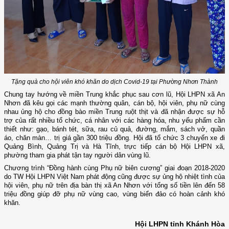
Tặng quà cho hội viên khó khăn do dịch Covid-19 tại Phường Nhơn Thành
Chung tay hướng về miền Trung khắc phục sau cơn lũ, Hội LHPN xã An
Nhơn đã kêu gọi các mạnh thường quân, cán bộ, hội viên, phụ nữ cùng
nhau ủng hộ cho đồng bào miền Trung ruột thịt và đã nhận được sự hỗ
trợ của rất nhiều tổ chức, cá nhân với các hàng hóa, nhu yếu phẩm cần
thiết như: gạo, bánh tét, sữa, rau củ quả, đường, mắm, sách vở, quần
áo, chăn màn… trị giá gần 300 triệu đồng. Hội đã tổ chức 3 chuyến xe đi
Quảng Bình, Quảng Trị và Hà Tĩnh, trực tiếp cán bộ Hội LHPN xã,
phường tham gia phát tận tay người dân vùng lũ.
Chương trình “Đồng hành cùng Phụ nữ biên cương” giai
đoạn 2018-2020
do TW Hội LHPN Việt Nam phát động cũng được sự ủng hộ nhiệt tình của
hội viên, phụ nữ trên địa bàn thị xã An Nhơn với tổng số tiền lên đến 58
triệu đồng giúp đỡ phụ nữ vùng cao, vùng biển đảo có hoàn cảnh khó
khăn.
Hội LHPN tỉnh Khánh Hòa