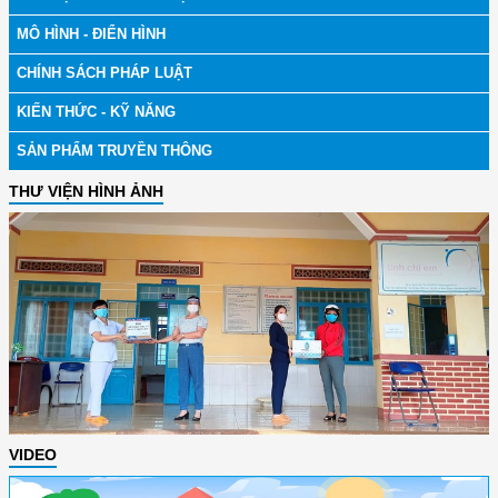
MÔ HÌNH - ĐIỂN HÌNH
CHÍNH SÁCH PHÁP LUẬT
KIẾN THỨC - KỸ NĂNG
SẢN PHẨM TRUYỀN THÔNG
THƯ VIỆN HÌNH ẢNH
VIDEO