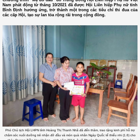
Nam phát động từ tháng 10/2021 đã được Hội Liên hiệp Phụ nữ tỉnh
Bình Định hưởng ứng, trở thành một trong các tiêu chí thi đua của
các cấp Hội, tạo sự lan tỏa rộng rãi trong cộng đồng.
Phó Chủ tịch Hội LHPN tỉnh Hoàng Thị Thanh Nhã đã đến thăm, trao tặng kinh phí hỗ trợ
chăm sóc nuôi dưỡng trẻ nhận đỡ đầu và món quà nhân Ngày Quốc tế thiếu nhi (1.6) cho