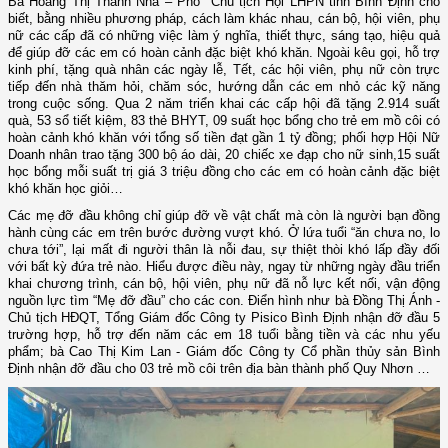
Bà Hoàng Thị Thanh Nhã – Phó Chủ tịch Hội LHPN tỉnh Bình Định cho
biết, bằng nhiều phương pháp, cách làm khác nhau, cán bộ, hội viên, phụ
nữ các cấp đã có những việc làm ý nghĩa, thiết thực, sáng tạo, hiệu quả
để giúp đỡ các em có hoàn cảnh đặc biệt khó khăn. Ngoài kêu gọi, hỗ trợ
kinh phí, tặng quà nhân các ngày lễ, Tết, các hội viên, phụ nữ còn trực
tiếp đến nhà thăm hỏi, chăm sóc, hướng dẫn các em nhỏ các kỹ năng
trong cuộc sống. Qua 2 năm triển khai các cấp hội đã
tặng
2.914
suất
quà,
53
sổ tiết kiệm,
83
thẻ BHYT
,
09 suất học bổng cho trẻ em mồ côi có
hoàn cảnh khó khăn với tổng số tiền đạt gần 1 tỷ đồng; phối hợp Hội Nữ
Doanh nhân trao
tặng 300 bộ áo dài, 20 chiếc xe đạp cho nữ sinh
,15 suất
học bổng mỗi suất trị giá 3 triệu đồng cho các em có hoàn cảnh đặc biệt
khó khăn học giỏi…
Các mẹ đỡ đầu không chỉ giúp đỡ về vật chất mà còn là người bạn đồng
hành cùng các em trên bước đường vượt khó.
Ở lứa tuổi “ăn chưa no, lo
chưa tới”, lại mất đi người thân là nỗi đau, sự thiệt thòi khó lấp đầy đối
với bất kỳ đứa trẻ nào. Hiểu được điều này, ngay từ những ngày đầu triển
khai chương trình, cán bộ, hội viên, phụ nữ đã nỗ lực kết nối, vận động
nguồn lực tìm “Mẹ đỡ đầu” cho các con.
Điển hình như bà Đồng Thị Ánh -
Chủ tịch HĐQT, Tổng Giám đốc Công ty Pisico Bình Định nhận đỡ đầu 5
trường hợp, hỗ trợ đến năm các em 18 tuổi bằng tiền và các nhu yếu
phẩm; bà Cao Thị Kim Lan - Giám đốc Công ty Cổ phần thủy sản Bình
Định nhận đỡ đầu cho 03 trẻ mồ côi trên địa bàn thành phố Quy Nhơn …