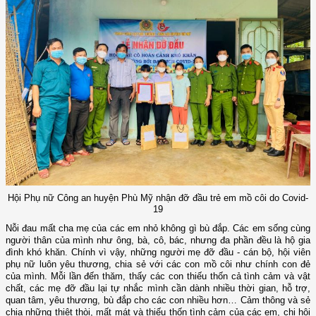
Hội Phụ nữ Công an huyện Phù Mỹ nhận đỡ đầu trẻ em mồ côi do Covid-
19
Nỗi đau mất cha mẹ của các em nhỏ không gì bù đắp. Các em sống cùng
người thân của mình như ông, bà, cô, bác, nhưng đa phần đều là hộ gia
đình khó khăn. Chính vì vậy, những người mẹ đỡ đầu - cán bộ, hội viên
phụ nữ luôn yêu thương, chia sẻ với các con mồ côi như chính con đẻ
của mình. Mỗi lần đến thăm, thấy các con thiếu thốn cả tình cảm và vật
chất, các mẹ đỡ đầu lại tự nhắc mình cần dành nhiều thời gian, hỗ trợ,
quan tâm, yêu thương, bù đắp cho các con nhiều hơn…
Cảm thông và sẻ
chia những thiệt thòi, mất mát và thiếu thốn tình cảm của các em, chi hội