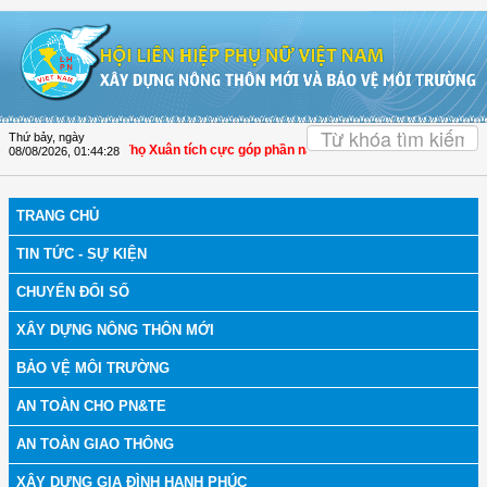
Truy cập nội dung luôn
OK
Thứ bảy, ngày
Hóa: Hội LHPN Thọ Xuân tích cực góp phần nâng cao tỷ lệ người dân tham gia b
08/08/2026
,
01:44:29
TRANG CHỦ
TIN TỨC - SỰ KIỆN
CHUYỂN ĐỔI SỐ
XÂY DỰNG NÔNG THÔN MỚI
BẢO VỆ MÔI TRƯỜNG
AN TOÀN CHO PN&TE
AN TOÀN GIAO THÔNG
XÂY DỰNG GIA ĐÌNH HẠNH PHÚC