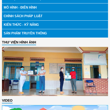
MÔ HÌNH - ĐIỂN HÌNH
CHÍNH SÁCH PHÁP LUẬT
KIẾN THỨC - KỸ NĂNG
SẢN PHẨM TRUYỀN THÔNG
THƯ VIỆN HÌNH ẢNH
VIDEO