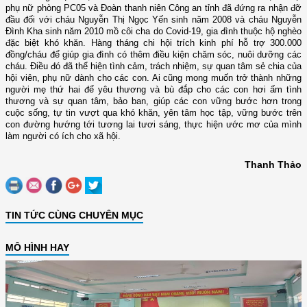
phụ nữ phòng PC05 và Đoàn thanh niên Công an tỉnh đã đứng ra nhận đỡ
đầu đối với cháu Nguyễn Thị Ngọc Yến sinh năm 2008 và cháu Nguyễn
Đình Kha sinh năm 2010 mồ côi cha do Covid-19, gia đình thuộc hộ nghèo
đặc biệt khó khăn. Hàng tháng chi hội trích kinh phí hỗ trợ 300.000
đồng/cháu để giúp gia đình có thêm điều kiện chăm sóc, nuôi dưỡng các
cháu. Điều đó đã thể hiện tình cảm, trách nhiệm, sự quan tâm sẻ chia của
hội viên, phụ nữ dành cho các con. Ai cũng mong muốn trở thành những
người mẹ thứ hai để yêu thương và bù đắp cho các con hơi ấm tình
thương và sự quan tâm, bảo ban, giúp các con vững bước hơn trong
cuộc sống, tự tin vượt qua khó khăn, yên tâm học tập, vững bước trên
con đường hướng tới tương lai tươi sáng,
thực hiện ước mơ của mình
làm người có ích cho xã hội.
Thanh Thảo
TIN TỨC CÙNG CHUYÊN MỤC
MÔ HÌNH HAY