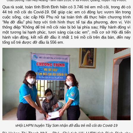
cháu Dương Trần Huy Hoàng - sinh năm 2014, ở xã Phước Quang, huyện Tuy Phước
Qua rà soát, toàn tỉnh Bình Định hiện có 3.746 trẻ em mồ côi, trong đó có
44 trẻ mồ côi do Covid-19. Để giúp các em có động lực vươn lên trong
cuộc sống, các cấp Hội Phụ nữ tại toàn tỉnh đã thực hiện chương trình
“Mẹ đỡ đầu” phù hợp với tình hình thực tế tại địa phương, đơn vị. Với
thông điệp “Không để trẻ mồ côi nào bị bỏ lại phía sau; Hãy hành động vì
một tương lai hạnh phúc, tươi sáng của các em", mỗi cơ sở Hội đã tiến
hành vận động, kết nối đỡ đầu ít nhất 1 trẻ mồ côi trên địa bàn, đến nay
tổng số trẻ được đỡ đầu là 556 em.
vHội LHPN huyện Tây Sơn nhận đỡ đầu trẻ mồ côi do Covid-19