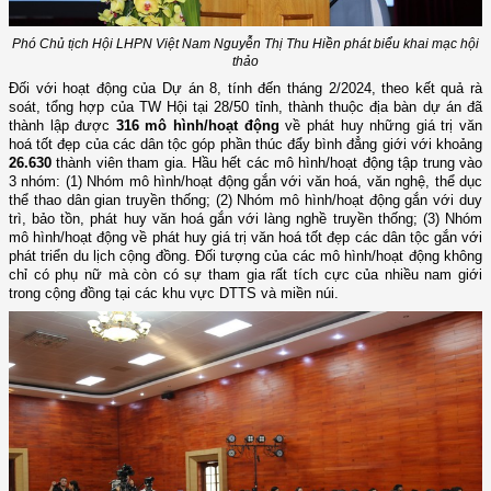
Phó Chủ tịch Hội LHPN Việt Nam Nguyễn Thị Thu Hiền phát biểu khai mạc hội
thảo
Đối với hoạt động của Dự án 8, tính đến tháng 2/2024, theo kết quả rà
soát, tổng hợp của TW Hội tại 28/50 tỉnh, thành thuộc địa bàn dự án đã
thành lập được
316
mô hình/hoạt động
về phát huy những giá trị văn
hoá tốt đẹp của các dân tộc góp phần thúc đẩy bình đẳng giới với khoảng
26.630
thành viên tham gia. Hầu hết các mô hình/hoạt động tập trung vào
3 nhóm: (1) Nhóm mô hình/hoạt động gắn với văn hoá, văn nghệ, thể dục
thể thao dân gian truyền thống; (2) Nhóm mô hình/hoạt động gắn với duy
trì, bảo tồn, phát huy văn hoá gắn với làng nghề truyền thống; (3) Nhóm
mô hình/hoạt động về phát huy giá trị văn hoá tốt đẹp các dân tộc gắn với
phát triển du lịch cộng đồng. Đối tượng của các mô hình/hoạt động không
chỉ có phụ nữ mà còn có sự tham gia rất tích cực của nhiều nam giới
trong cộng đồng tại các khu vực DTTS và miền núi.