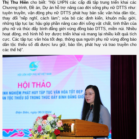
Thị Thu Hiền
cho biết: “Hội LHPN các cấp đã tập trung triển khai các
Chương trình, Đề án, Dự án hỗ trợ nâng cao đời sống phụ nữ DTTS như:
tuyên truyền, vận động phụ nữ DTTS phát huy bản sắc văn hóa dân tộc,
thay đổi “nếp nghĩ, cách làm”; xóa bỏ các định kiến, khuôn mẫu giới,
những tập tục lạc hậu góp phần nâng cao đời sống vật chất, tinh thần của
phụ nữ và thúc đẩy bình đẳng giới vùng đồng bào DTTS, miền núi. Nhiều
hoạt động, mô hình hỗ trợ được triển khai và mang lại nhiều kết quả tích
cực. Các tập tục văn hóa tốt đẹp, thông qua người phụ nữ vùng đồng bào
dân tộc thiểu số đã được lưu giữ, bảo tồn, phát huy và trao truyền cho
các thế hệ”.