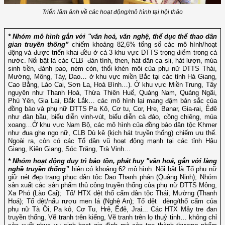
Triển lãm ảnh về các hoạt động/mô hình tại hội thảo
* Nhóm mô hình gắn với "văn hoá, văn nghệ, thể dục thể thao dân
gian truyền thống”
chiếm khoảng 82,6% tổng số các mô hình/hoạt
động và được triển khai đều ở cả 3 khu vực DTTS trọng điểm trong cả
nước. Nổi bật là các CLB đàn tính, then, hát dân ca sli, hát lượn, múa
sinh tiền, đánh pao, ném còn, thổi khèn môi của phụ nữ DTTS Thái,
Mường, Mông, Tày, Dao… ở khu vực miền Bắc tại các tỉnh Hà Giang,
Cao Bằng, Lào Cai, Sơn La, Hoà Bình…). Ở khu vực Miền Trung, Tây
nguyên như Thanh Hoá, Thừa Thiên Huế, Quảng Nam, Quảng Ngãi,
Phú Yên, Gia Lai, Đắk Lắk… các mô hình lại mang đậm bản sắc của
đồng bào và phụ nữ DTTS Pa Kô, Cơ tu, Cor, Hre, Banar, Gia-rai, Êđê
như đàn bầu, biểu diễn vinh-vút, biểu diễn cà đáo, cồng chiêng, múa
xoang…Ở khu vực Nam Bộ, các mô hình của đồng bào dân tộc Khmer
như đua ghe ngo nữ, CLB Dù kê (kịch hát truyền thống) chiếm ưu thế.
Ngoài ra, còn có các Tổ dân vũ hoạt động mạnh tại các tỉnh Hậu
Giang, Kiên Giang, Sóc Trăng, Trà Vinh…
* Nhóm hoạt động duy trì bảo tồn, phát huy "văn hoá, gắn với làng
nghề truyền thống”
hiện có khoảng 62 mô hình. Nổi bật là Tổ phụ nữ
giữ nét đẹp trang phục dân tộc Dao Thanh phán (Quảng Ninh); Nhóm
sản xuất các sản phẩm thủ công truyền thống của phụ nữ DTTS Mông,
Xa Phó (Lào Cai); Tổ/ HTX dệt thổ cẩm dân tộc Thái, Mường (Thanh
Hoá); Tổ dệt/nấu rượu men lá (Nghệ An); Tổ dệt dèng/thổ cẩm của
phụ nữ Tà Ôi, Pa kô, Cơ Tu, Hrê, Êđê, Jrai... Các HTX Mây tre đan
truyền thống, Vẽ tranh trên kiếng, Vẽ tranh trên lọ thuỷ tinh… không chỉ