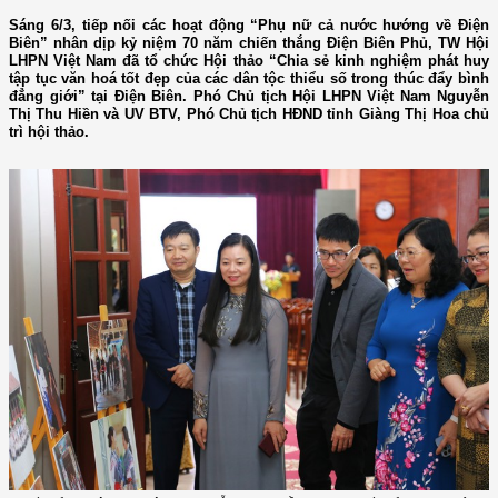
Sáng 6/3, tiếp nối các hoạt động “Phụ nữ cả nước hướng về Điện
Biên” nhân dịp kỷ niệm 70 năm chiến thắng Điện Biên Phủ, TW Hội
LHPN Việt Nam đã tổ chức Hội thảo “Chia sẻ kinh nghiệm phát huy
tập tục văn hoá tốt đẹp của các dân tộc thiểu số trong thúc đẩy bình
đẳng giới” tại Điện Biên. Phó Chủ tịch Hội LHPN Việt Nam Nguyễn
Thị Thu Hiền và UV BTV, Phó Chủ tịch HĐND tỉnh Giàng Thị Hoa chủ
trì hội thảo.