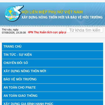
Truy cập nội dung luôn
OK
Thứ sáu, ngày
h Hóa: Hội LHPN Thọ Xuân tích cực góp phần nâng cao tỷ lệ người dân tham gia
07/08/2026
,
19:26:09
TRANG CHỦ
TIN TỨC - SỰ KIỆN
CHUYỂN ĐỔI SỐ
XÂY DỰNG NÔNG THÔN MỚI
BẢO VỆ MÔI TRƯỜNG
AN TOÀN CHO PN&TE
AN TOÀN GIAO THÔNG
XÂY DỰNG GIA ĐÌNH HẠNH PHÚC