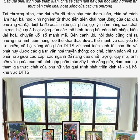
Các đại biểu trình bày tham luận, chia sẻ
cách làm hay, bài học kinh nghiệm từ
thực tiễn triển khai hoạt động của các địa phương
Tại chương trình, các đại biểu đã trình bày các tham luận, chia sẻ cách
làm hay, bài học kinh nghiệm từ thực tiễn triển khai hoạt động của các địa
phương và đặc biệt là đề xuất nhiều giải pháp, gợi ý nhằm nâng cao chất
lượng, hiệu quả hoạt động của các mô hình trong bối cảnh hội nhập, hiện
đại hoá, chuyển đổi số mạnh mẽ. Bên cạnh đó, hội thảo cũng chỉ ra
những mô hình tiềm năng, có thể khai thác được thế mạnh về các yếu tố
tự nhiên, xã hội vùng đồng bào DTTS để phát triển kinh tế, bảo tồn và
phát huy được các giá trị văn hoá truyền thống; cơ chế, chính sách về sự
phối hợp giữa các cấp, các ngành để nâng cao chất lượng, quy mô, tính
bền vững của các mô hình góp phần thúc đẩy bình đẳng giới, đảm bảo sự
tham gia thực chất của phụ nữ vào quá trình phát triển kinh tế - xã hội
khu vực DTTS.