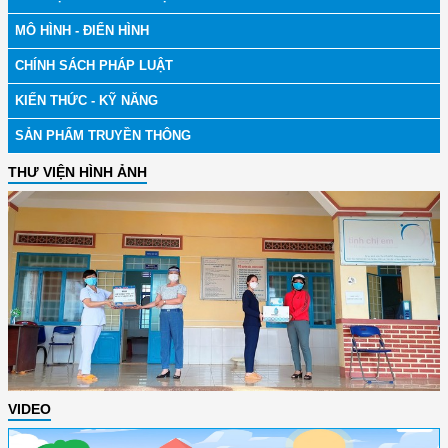
MÔ HÌNH - ĐIỂN HÌNH
CHÍNH SÁCH PHÁP LUẬT
KIẾN THỨC - KỸ NĂNG
SẢN PHẨM TRUYỀN THÔNG
THƯ VIỆN HÌNH ẢNH
VIDEO