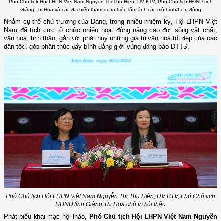
Phó Chủ tịch Hội LHPN Việt Nam Nguyễn Thị Thu Hiền; UV BTV, Phó Chủ tịch HĐND tỉnh
Giàng Thị Hoa và các đại biểu tham quan triển lãm ảnh các mô hình/hoạt động
Nhằm cụ thể chủ trương của Đảng, trong nhiều nhiệm kỳ, Hội LHPN Việt
Nam đã tích cực tổ chức nhiều hoạt động nâng cao đời sống vật chất,
văn hoá, tinh thần, gắn với phát huy những giá trị văn hoá tốt đẹp của các
dân tộc, góp phần thúc đẩy bình đẳng giới vùng đồng bào DTTS.
Phó Chủ tịch Hội LHPN Việt Nam Nguyễn Thị Thu Hiền; UV BTV, Phó Chủ tịch
HĐND tỉnh Giàng Thị Hoa chủ trì hội thảo
Phát biểu khai mạc hội thảo,
Phó Chủ tịch Hội LHPN Việt Nam Nguyễn