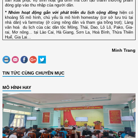
sản xuất phục vụ sinh hoạt gia đình mà còn tạo thành thương phẩm
đóng góp vào thu nhập của người dân.
* Nhóm hoạt động gắn với phát triển du lịch cộng đồng
hiện có
khoảng 55 mô hình, chủ yếu là mô hình homestay (cơ sở lưu trú tại
nhà dân) và farmstay (ở cùng nông dân và tham gia trồng trọt); Làng
văn hoá du lịch của các dân tộc Mông, Thái, Dao, Lô Lô, Pako, Gia-
rai, Mơ nông… tại Lào Cai, Hà Giang, Sơn La, Hoà Bình, Thừa Thiên
Huế, Gia Lai…
Minh Trang
TIN TỨC CÙNG CHUYÊN MỤC
MÔ HÌNH HAY