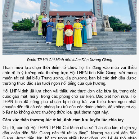
Đoàn TP Hồ Chí Minh đến thăm Đền Xương Giang
Tham mưu lựa chọn thời điểm tổ chức Hội thi đúng vào mùa vải thiều
chín rộ là ý tưởng của thường trực Hội LHPN tỉnh Bắc Giang, với mong
muốn tất cả đại biểu Trung ương, địa phương, bạn bè các tỉnh đều được
thưởng thức đặc sản tươi ngon nổi tiếng của quê hương.
Hội LHPN tỉnh đã lựa chọn vải thiều vào thực đơn các bữa ăn, trong các
cuộc gặp mặt, hội ý, trong các phòng chờ sự kiện. Đặc biệt hơn nữa, Hội
LHPN tỉnh đã công phu chuẩn bị những trái vải thiều tươi ngon nhất
chuyển đến tất cả các phòng lưu trú của các đoàn khách, để không có đại
biểu nào không được thưởng thức loại quả thơm ngọt này.
Cảm xúc thân thương lúc ở lại, tình cảm lưu luyến lúc chia tay
Chị Lê, cán bộ Hội LHPN TP Hồ Chí Minh chia sẻ "Lần đầu làm nhiệm vụ
dẫn đoàn đến Bắc Giang nên tôi rất lo lắng". Nhưng sau khi đến Bắc
Giang, được tiếp đón, hỗ trợ trong nhiều hoạt động, chị Lê đã thở phào