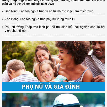
Đồng Tháp: Tập huấn nâng cao năng lực bảo vệ, chăm sóc sức khỏe tâm
thần và hỗ trợ trẻ em mồ côi năm 2026
Bắc Ninh: Lan tỏa nghĩa tình tri ân từ những việc làm thiết thực
Cao Bằng: Lan tỏa nghĩa tình phụ nữ vùng mưa lũ
Phụ nữ Đồng Tháp trao kinh phí hỗ trợ sinh kế khởi nghiệp cho 10 hội
viên phụ nữ có...