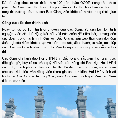
Đã có hàng chục tạ vải thiều, hơn 100 sản phẩm OCOP, nông sản, thực
phẩm đã được tiêu thụ trong 3 ngày diễn ra Hội thi, hứa hẹn cơ hội mở
rộng thị trường tiêu thụ của Bắc Giang đến khắp cả nước trong thời gian
tới.
Công tác tiếp đón thịnh tình
Ngay từ lúc có lịch trình di chuyển của các đoàn, 73 cán bộ Hội, tình
nguyện viên đã chủ động kết nối với các đoàn để nắm bắt, hướng dẫn
các đoàn trong hành trình đến với Bắc Giang, sắp xếp thời gian đợi đón
đoàn tại các điểm khách sạn và luôn theo sát, đồng hành, tư vấn, trợ giúp
các đoàn một cách nhiệt tình, chu đáo trong suốt những ngày diễn ra Hội
thi.
Các đồng chí lãnh đạo Hội LHPN tỉnh Bắc Giang sắp xếp thời gian trực
tiếp gặp gỡ, bày tỏ sự trân quý đối với các đồng chí lãnh đạo Hội LHPN
các tỉnh, thành phố về tham dự Hội thi. Để đảm bảo thời gian, sự an toàn
cho các đại biểu, vận động viên tham gia các sự kiện, Hội LHPN tỉnh đã
bố trí xe đưa đón các trưởng đoàn, vận động viên di chuyển đến các điểm
diễn ra sự kiện.