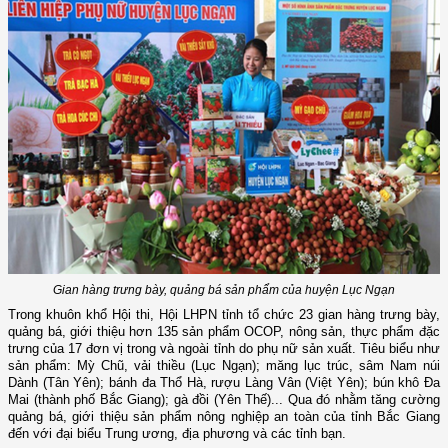
Gian hàng trưng bày, quảng bá sản phẩm của huyện Lục Ngạn
Trong khuôn khổ Hội thi, Hội LHPN tỉnh tổ chức 23 gian hàng trưng bày,
quảng bá, giới thiệu hơn 135 sản phẩm OCOP, nông sản, thực phẩm đặc
trưng của 17 đơn vị trong và ngoài tỉnh do phụ nữ sản xuất. Tiêu biểu như
sản phẩm: Mỳ Chũ, vải thiều (Lục Ngạn); măng lục trúc, sâm Nam núi
Dành (Tân Yên); bánh đa Thổ Hà, rượu Làng Vân (Việt Yên); bún khô Đa
Mai (thành phố Bắc Giang); gà đồi (Yên Thế)... Qua đó nhằm tăng cường
quảng bá, giới thiệu sản phẩm nông nghiệp an toàn của tỉnh Bắc Giang
đến với đại biểu Trung ương, địa phương và các tỉnh bạn.