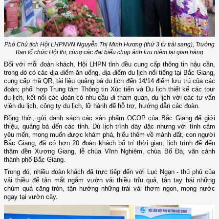
Phó Chủ tịch Hội LHPNVN Nguyễn Thị Minh Hương (thứ 3 từ trái sang), Trưởng
Ban tổ chức Hội thi, cùng các đại biểu chụp ảnh lưu niệm tại gian hàng
Đối với mỗi đoàn khách, Hội LHPN tỉnh đều cung cấp thông tin hậu cần,
trong đó có các địa điểm ăn uống, địa điểm du lịch nổi tiếng tại Bắc Giang,
cung cấp mã QR, tài liệu quảng bá du lịch đến 14/14 điểm lưu trú của các
đoàn; phối hợp Trung tâm Thông tin Xúc tiến và Du lịch thiết kế các tour
du lịch, kết nối các đoàn có nhu cầu đi tham quan, du lịch với các tư vấn
viên du lịch, công ty du lịch, lữ hành để hỗ trợ, hướng dẫn các đoàn.
Đồng thời, gửi danh sách các sản phẩm OCOP của Bắc Giang để giới
thiệu, quảng bá đến các tỉnh. Dù lịch trình dày đặc nhưng với tình cảm
yêu mến, mong muốn được khám phá, hiểu thêm về mảnh đất, con người
Bắc Giang, đã có hơn 20 đoàn khách bố trí thời gian, lịch trình để đến
thăm đền Xương Giang, lễ chùa Vĩnh Nghiêm, chùa Bổ Đà, vãn cảnh
thành phố Bắc Giang.
Trong đó, nhiều đoàn khách đã trực tiếp đến với Lục Ngạn - thủ phủ của
vải thiều để tận mắt ngắm vườn vải thiều trĩu quả, tận tay hái những
chùm quả căng tròn, tận hưởng những trái vải thơm ngon, mọng nước
ngay tại vườn cây.