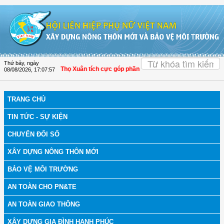
Truy cập nội dung luôn
OK
Thứ bảy, ngày
Hóa: Hội LHPN Thọ Xuân tích cực góp phần nâng cao tỷ lệ người dân tham gia b
08/08/2026
,
17:07:58
TRANG CHỦ
TIN TỨC - SỰ KIỆN
CHUYỂN ĐỔI SỐ
XÂY DỰNG NÔNG THÔN MỚI
BẢO VỆ MÔI TRƯỜNG
AN TOÀN CHO PN&TE
AN TOÀN GIAO THÔNG
XÂY DỰNG GIA ĐÌNH HẠNH PHÚC