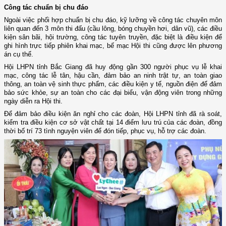
Công tác chuẩn bị chu đáo
Ngoài việc phối hợp chuẩn bị chu đáo, kỹ lưỡng về công tác chuyên môn
liên quan đến 3 môn thi đấu (cầu lông, bóng chuyền hơi, dân vũ), các điều
kiện sân bãi, hội trường, công tác tuyên truyền, đặc biệt là điều kiện để
ghi hình trực tiếp phiên khai mạc, bế mạc Hội thi cũng được lên phương
án cụ thể.
Hội LHPN tỉnh Bắc Giang đã huy động gần 300 người phục vụ lễ khai
mạc, công tác lễ tân, hậu cần, đảm bảo an ninh trật tự, an toàn giao
thông, an toàn vệ sinh thực phẩm, các điều kiện y tế, nguồn điện để đảm
bảo sức khỏe, sự an toàn cho các đại biểu, vận động viên trong những
ngày diễn ra Hội thi.
Để đảm bảo điều kiện ăn nghỉ cho các đoàn, Hội LHPN tỉnh đã rà soát,
kiểm tra điều kiện cơ sở vật chất tại 14 điểm lưu trú của các đoàn, đồng
thời bố trí 73 tình nguyện viên để đón tiếp, phục vụ, hỗ trợ các đoàn.