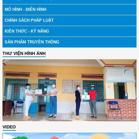
MÔ HÌNH - ĐIỂN HÌNH
CHÍNH SÁCH PHÁP LUẬT
KIẾN THỨC - KỸ NĂNG
SẢN PHẨM TRUYỀN THÔNG
THƯ VIỆN HÌNH ẢNH
VIDEO