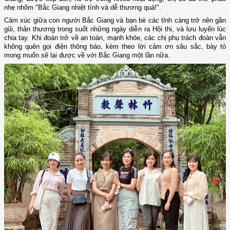
nhẹ nhõm "Bắc Giang nhiệt tình và dễ thương quá!".
Cảm xúc giữa con người Bắc Giang và bạn bè các tỉnh càng trở nên gần
gũi, thân thương trong suốt những ngày diễn ra Hội thi, và lưu luyến lúc
chia tay. Khi đoàn trở về an toàn, mạnh khỏe, các chị phụ trách đoàn vẫn
không quên gọi điện thông báo, kèm theo lời cảm ơn sâu sắc, bày tỏ
mong muốn sẽ lại được về với Bắc Giang một lần nữa.