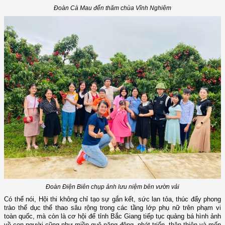
Đoàn Cà Mau đến thăm chùa Vĩnh Nghiêm
Đoàn Điện Biên chụp ảnh lưu niệm bên vườn vải
Có thể nói, Hội thi không chỉ tạo sự gắn kết, sức lan tỏa, thúc đẩy phong
trào thể dục thể thao sâu rộng trong các tầng lớp phụ nữ trên phạm vi
toàn quốc, mà còn là cơ hội để tỉnh Bắc Giang tiếp tục quảng bá hình ảnh
về con người cũng như miền quê năng động, phát triển, thân thiện và mến