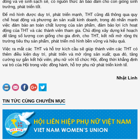
đông và vệ sinh sạch sẽ, có nguồn thức ăn bảo đảm cho con giống sinh
trưởng, phát triển tốt.
Để mô hình được duy trì, phát triển mạnh, THT cũng đã thông qua quy
chế hoạt động và phương án sản xuất kinh doanh, trong đó nhấn mạnh
việc đảm bảo an toàn chất lượng của sản phẩm, đảm bảo lợi ích hoạt
động của THT và các thành viên tham gia. Chủ động xây dựng kế hoạch
để tăng số lượng con giống cho gia đình, cho THT, kết nối mở rộng thị
trường tiêu thụ sản phẩm, phát triển mô hình bền vững và hiệu quả.
Việc ra mắt các THT và hỗ trợ kích cầu sẽ giúp thành viên các THT có
thêm điều kiện duy trì, phát triển và mở rộng sản xuất; qua đó, tăng
cường sự gắn kết hội viên, phụ nữ với tổ chức Hội, đồng thời khẳng định
vai trò của Hội trong việc đồng hành, hỗ trợ phụ nữ phát triển kinh tế.
Nhật Linh
TIN TỨC CÙNG CHUYÊN MỤC