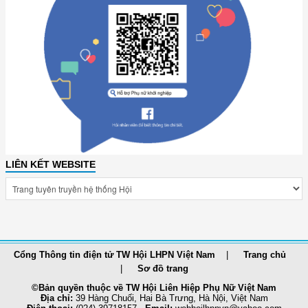
LIÊN KẾT WEBSITE
Cổng Thông tin điện tử TW Hội LHPN Việt Nam
Trang chủ
Sơ đồ trang
©Bản quyền thuộc về TW Hội Liên Hiệp Phụ Nữ Việt Nam
Địa chỉ:
39 Hàng Chuối, Hai Bà Trưng, Hà Nội, Việt Nam