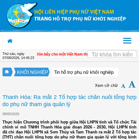
Truy cập nội dung luôn
Thứ sáu, ngày
iển kinh tế tư nhân - Đòn bẩy cho một Việt Nam thịnh vượng
| Hội LHPN tỉnh Kiên
07/08/2026
,
14:45:24
KHỞI NGHIỆP
Tin hỗ trợ phụ nữ khởi nghiệp
Xem cỡ chữ
Thanh Hóa: Ra mắt 2 Tổ hợp tác chăn nuôi tổng hợp
do phụ nữ tham gia quản lý
08/05/2026
Thực hiện Chương trình phối hợp giữa Hội LHPN tỉnh và Tổ chức Tài
chính vi mô TNHH Thanh Hóa giai đoạn 2026 - 2030, Hội LHPN tỉnh
đã chỉ đạo Hội LHPN xã Sơn Thủy và Tam Thanh ra mắt 2 Tổ hợp tác
(THT) chăn nuôi tổng hợp do phụ nữ tham gia quản lý với tổng kinh