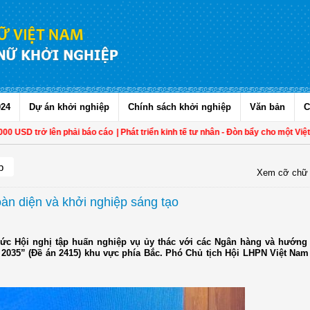
024
Dự án khởi nghiệp
Chính sách khởi nghiệp
Văn bản
C
SD trở lên phải báo cáo
| Phát triển kinh tế tư nhân - Đòn bẩy cho một Việt Na
p
Xem cỡ chữ
oàn diện và khởi nghiệp sáng tạo
hức Hội nghị tập huấn nghiệp vụ ủy thác với các Ngân hàng và hướng
- 2035” (Đề án 2415) khu vực phía Bắc. Phó Chủ tịch Hội LHPN Việt Nam