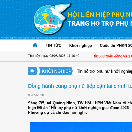
Truy cập nội dung luôn
TIN TỨC
Khởi nghiệp
Cuộc thi PNKN 2
Thứ bảy, ngày 08/08/2026
,
11:16:41
Từ 1/11, chuyển tiền từ 500 triệu đồng và 1.000 U
KHỞI NGHIỆP
Tin hỗ trợ phụ nữ khởi nghiệ
Đồng hành cùng phụ nữ tiếp cận tài chính t
08/05/2026
Sáng 7/5, tại Quảng Ninh, TW Hội LHPN Việt Nam tổ c
hiện Đề án “Hỗ trợ phụ nữ khởi nghiệp giai đoạn 2026 
Phương dự và chỉ đạo hội nghị.