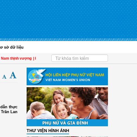
ơ sở dữ liệu
m thịnh vượng
| Hội LHPN tỉnh Kiên Giang biểu dương phụ nữ tiêu biểu trong tha
 dẫn thực
 Trần Lan
THƯ VIỆN HÌNH ẢNH