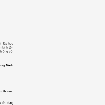
nh lập hợp
 kinh tế -
ch ứng với
ảng Ninh
ầm thương
 tín dụng