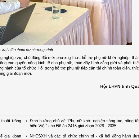
 đại biểu tham dự chương trình
g nghiệp vụ, chủ động đổi mới phương thức hỗ trợ phụ nữ khởi nghiệp, thà
nâng cao quyền năng kinh tế cho phụ nữ, thúc đẩy bình đẳng giới và phát triển
ng hành của tổ chức Hội trong hỗ trợ phụ nữ tiếp cận tài chính toàn diện, thí
ong giai đoạn mới.
Hội LHPN tỉnh Qu
thuật trồng
Định hướng chủ đề "Phụ nữ khởi nghiệp sáng tạo, nâng t
hiệu Việt" cho Đề án 2415 giai đoạn 2026 - 2035
ể giai đoạn
NHCSXH và các tổ chức chính trị - xã hội đồng hành đưa