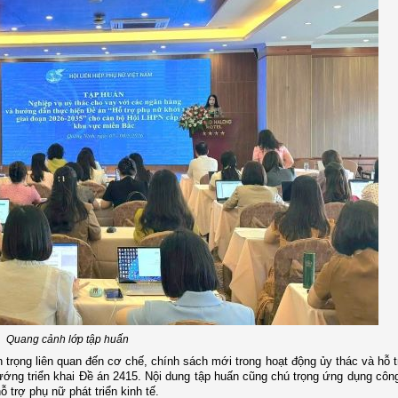
Quang cảnh lớp tập huấn
n trọng liên quan đến cơ chế, chính sách mới trong hoạt động ủy thác và hỗ 
 hướng triển khai Đề án 2415. Nội dung tập huấn cũng chú trọng ứng dụng côn
ỗ trợ phụ nữ phát triển kinh tế.