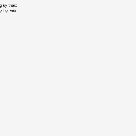
g ủy thác;
ợ hội viên