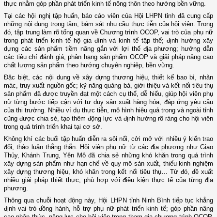
thực nhằm góp phần phát triển kinh tế nông thôn theo hướng bền vững.
Tại các hội nghị tập huấn, báo cáo viên của Hội LHPN tỉnh đã cung cấp
những nội dung trọng tâm, bám sát nhu cầu thực tiễn của hội viên. Trong
đó, tập trung làm rõ tổng quan về Chương trình OCOP, vai trò của phụ nữ
trong phát triển kinh tế hộ gia đình và kinh tế tập thể; định hướng xây
dựng các sản phẩm tiềm năng gắn với lợi thế địa phương; hướng dẫn
các tiêu chí đánh giá, phân hạng sản phẩm OCOP và giải pháp nâng cao
chất lượng sản phẩm theo hướng chuyên nghiệp, bền vững.
Đặc biệt, các nội dung về xây dựng thương hiệu, thiết kế bao bì, nhãn
mác, truy xuất nguồn gốc; kỹ năng quảng bá, giới thiệu và kết nối tiêu thụ
sản phẩm đã được truyền đạt một cách cụ thể, dễ hiểu, giúp hội viên phụ
nữ từng bước tiếp cận với tư duy sản xuất hàng hóa, đáp ứng yêu cầu
của thị trường. Nhiều ví dụ thực tiễn, mô hình hiệu quả trong và ngoài tỉnh
cũng được chia sẻ, tạo thêm động lực và định hướng rõ ràng cho hội viên
trong quá trình triển khai tại cơ sở.
Không khí các buổi tập huấn diễn ra sôi nổi, cởi mở với nhiều ý kiến trao
đổi, thảo luận thẳng thắn. Hội viên phụ nữ từ các địa phương như Giao
Thủy, Khánh Trung, Yên Mô đã chia sẻ những khó khăn trong quá trình
xây dựng sản phẩm như hạn chế về quy mô sản xuất, thiếu kinh nghiệm
xây dựng thương hiệu, khó khăn trong kết nối tiêu thụ… Từ đó, đề xuất
nhiều giải pháp thiết thực, phù hợp với điều kiện thực tế của từng địa
phương.
Thông qua chuỗi hoạt động này, Hội LHPN tỉnh Ninh Bình tiếp tục khẳng
định vai trò đồng hành, hỗ trợ phụ nữ phát triển kinh tế; góp phần nâng
cao nhận thức, năng lực cho hội viên trong tham gia chương trình OCOP.