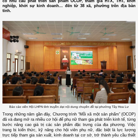
có nhu cầu phát triển sản phẩm OCOP, tham gia HTX, THT, khởi
nghiệp, khởi sự kinh doanh… đến từ 38 xã, phường trên địa bàn
tỉnh.
Báo cáo viên Hội LHPN tỉnh truyền đạt nội dung chuyên đề tại phường Tây Hoa Lư
Trong những năm gần đây, Chương trình “Mỗi xã một sản phẩm” (OCOP)
đã và đang mở ra nhiều cơ hội để phụ nữ tham gia phát triển kinh tế, từng
bước nâng cao giá trị các sản phẩm đặc trưng của địa phương. Việc
trang bị kiến thức, kỹ năng cho hội viên phụ nữ, đặc biệt là lực lượng
trực tiếp tham gia sản xuất, kinh doanh tại cơ sở, trở thành yêu cầu thiết