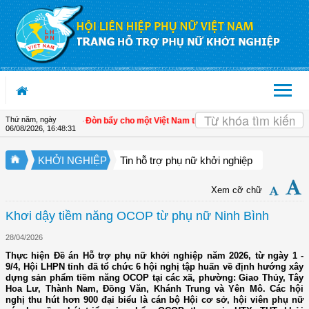
Truy cập nội dung luôn
Thứ năm, ngày
riển kinh tế tư nhân - Đòn bẩy cho một Việt Nam thịnh vượng
| Hội LHPN tỉnh Ki
06/08/2026
,
16:48:32
KHỞI NGHIỆP
Tin hỗ trợ phụ nữ khởi nghiệp
Xem cỡ chữ
Khơi dậy tiềm năng OCOP từ phụ nữ Ninh Bình
28/04/2026
Thực hiện Đề án Hỗ trợ phụ nữ khởi nghiệp năm 2026, từ ngày 1 -
9/4, Hội LHPN tỉnh đã tổ chức 6 hội nghị tập huấn về định hướng xây
dựng sản phẩm tiềm năng OCOP tại các xã, phường: Giao Thủy, Tây
Hoa Lư, Thành Nam, Đồng Văn, Khánh Trung và Yên Mô. Các hội
nghị thu hút hơn 900 đại biểu là cán bộ Hội cơ sở, hội viên phụ nữ