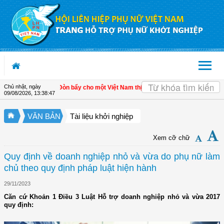
Truy cập nội dung luôn
Chủ nhật, ngày
iển kinh tế tư nhân - Đòn bẩy cho một Việt Nam thịnh vượng
| Hội LHPN tỉnh Kiê
09/08/2026
,
13:38:48
VĂN BẢN
Tài liệu khởi nghiệp
Xem cỡ chữ
Quy định về doanh nghiệp nhỏ và vừa do phụ nữ làm
chủ theo quy định pháp luật hiện hành
29/11/2023
Căn cứ Khoản 1 Điều 3 Luật Hỗ trợ doanh nghiệp nhỏ và vừa 2017
quy định: