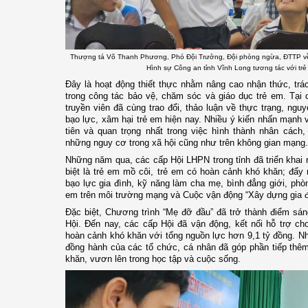
Thượng tá Võ Thanh Phương, Phó Đội Trưởng, Đội phòng ngừa, ĐTTP v
Hình sự Công an tỉnh Vĩnh Long tương tác với tr
Đây là hoạt động thiết thực nhằm nâng cao nhận thức, trá
trong công tác bảo vệ, chăm sóc và giáo dục trẻ em. Tại 
truyền viên đã cùng trao đổi, thảo luận về thực trạng, n
bạo lực, xâm hại trẻ em hiện nay. Nhiều ý kiến nhấn mạnh v
tiên và quan trọng nhất trong việc hình thành nhân cách
những nguy cơ trong xã hội cũng như trên không gian mạng.
Những năm qua, các cấp Hội LHPN trong tỉnh đã triển khai 
biệt là trẻ em mồ côi, trẻ em có hoàn cảnh khó khăn; đẩy
bạo lực gia đình, kỹ năng làm cha mẹ, bình đẳng giới, phò
em trên môi trường mạng và Cuộc vận động “Xây dựng gia đì
Đặc biệt, Chương trình “Mẹ đỡ đầu” đã trở thành điểm sán
Hội. Đến nay, các cấp Hội đã vận động, kết nối hỗ trợ ch
hoàn cảnh khó khăn với tổng nguồn lực hơn 9,1 tỷ đồng. N
đồng hành của các tổ chức, cá nhân đã góp phần tiếp thê
khăn, vươn lên trong học tập và cuộc sống.