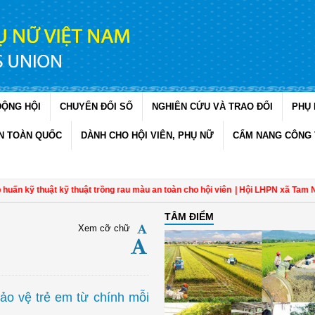
ĐỘNG HỘI
CHUYỂN ĐỔI SỐ
NGHIÊN CỨU VÀ TRAO ĐỔI
PHỤ 
N TOÀN QUỐC
DÀNH CHO HỘI VIÊN, PHỤ NỮ
CẨM NANG CÔNG 
ỹ thuật kỹ thuật trồng rau màu an toàn cho hội viên
| Hội LHPN xã Tam Ngãi, V
TÂM ĐIỂM
Xem cỡ chữ
ảo vệ trẻ em từ chính mỗi