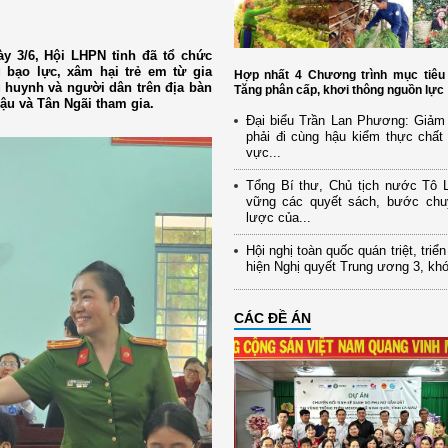
 3/6, Hội LHPN tỉnh đã tổ chức
 bạo lực, xâm hại trẻ em từ gia
Hợp nhất 4 Chương trình mục tiêu 
ụ huynh và người dân trên địa bàn
Tăng phân cấp, khơi thông nguồn lực
u và Tân Ngãi tham gia.
Đại biểu Trần Lan Phương: Giảm 
phải đi cùng hậu kiểm thực chất 
vực...
Tổng Bí thư, Chủ tịch nước Tô
vững các quyết sách, bước chu
lược của...
Hội nghị toàn quốc quán triệt, triể
hiện Nghị quyết Trung ương 3, kh
CÁC ĐỀ ÁN