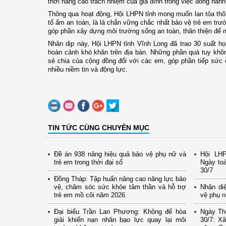
thời nâng cao trách nhiệm của gia đình trong việc đồng hàn
Thông qua hoạt động, Hội LHPN tỉnh mong muốn lan tỏa thôn
tổ ấm an toàn, là lá chắn vững chắc nhất bảo vệ trẻ em trư
góp phần xây dựng môi trường sống an toàn, thân thiện để m
Nhân dịp này, Hội LHPN tỉnh Vĩnh Long đã trao 30 suất h
hoàn cảnh khó khăn trên địa bàn. Những phần quà tuy khô
sẻ chia của cộng đồng đối với các em, góp phần tiếp sứ
nhiều niềm tin và động lực.
TIN TỨC CÙNG CHUYÊN MỤC
Đề án 938 nâng hiệu quả bảo vệ phụ nữ và
Hội LH
trẻ em trong thời đại số
Ngày to
30/7
Đồng Tháp: Tập huấn nâng cao năng lực bảo
vệ, chăm sóc sức khỏe tâm thần và hỗ trợ
Nhận di
trẻ em mồ côi năm 2026
vệ phụ n
Đại biểu Trần Lan Phương: Không để hòa
Ngày Th
giải khiến nạn nhân bạo lực quay lại môi
30/7: X