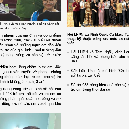
ề TNXH và mua bán người, Phòng Cảnh sát
ẻ em dự truyền thông
Hội LHPN xã Ninh Quới, Cà Mau: Tậ
ch nhiệm của gia đình và cộng đồng
thuật kỹ thuật trồng rau màu an to
chương trình, các đại biểu và tuyên
viên
guyên nhân và những nguy cơ dẫn đến
ai trò của gia đình - môi trường đầu
Hội LHPN xã Tam Ngãi, Vĩnh Lo
, kỹ năng sống và bảo vệ trẻ trước
công tác Hội và phong trào phụ 
đầu...
nhiều hoạt động chăm lo trẻ em, đặc
Đắk Lắk: Ra mắt mô hình “Chi h
 mạnh tuyên truyền về phòng, chống
số” tại xã Ea Kiết
ng chống xâm hại trẻ em, bảo vệ trẻ
nh 5 không, 3 sạch, 3 an”.
Đề án 938 nâng hiệu quả bảo vệ 
g trong công tác an sinh xã hội của
trẻ em trong thời đại số
o 1.448 trẻ em mồ côi và trẻ em có
hững phần quà, suất học bổng và sự
m động lực để các em vượt qua khó