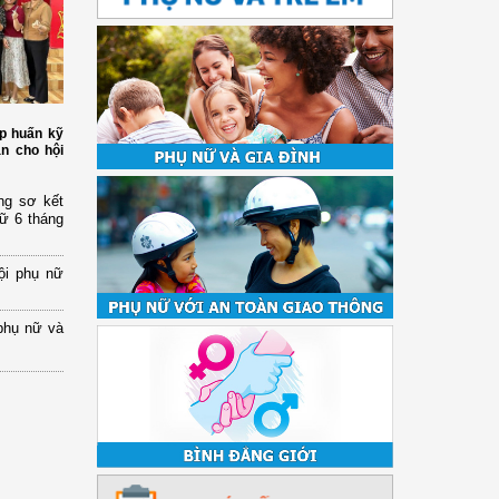
p huấn kỹ
àn cho hội
ng sơ kết
nữ 6 tháng
ội phụ nữ
phụ nữ và