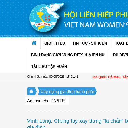
Truy cập nội dung luôn
GIỚI THIỆU
TIN TỨC - SỰ KIỆN
HOẠT 
BÌNH ĐẲNG GIỚI VÙNG DTTS & MIỀN NÚI
ĐH ĐBP
TÀI LIỆU TẬP HUẤN
Chủ nhật, ngày 09/08/2026
,
15:21:42
Hội LHPN xã Ninh Quới, Cà Mau: Tập huấn k
Xây dựng gia đình hạnh phúc
An toàn cho PN&TE
Vĩnh Long: Chung tay xây dựng “lá chắn” b
gia đình