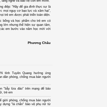
h, lắng nghe và bảo vệ con em mình.
g điệp: “Hãy để gia đình thực sự là
ớc mọi nguy cơ bạo lực và xâm hại”,
ọi trẻ em được phát triển toàn diện.
ọc bổng và học phẩm cho trẻ em có
ng lớn nhưng thể hiện sự quan tâm,
c các em bước vào năm học mới với
Phương Châu
PN tỉnh Tuyên Quang hưởng ứng
àn dân phòng, chống mua bán người
ện "bẫy lừa đảo" trên mạng để bảo
ữ, trẻ em
ế giới phòng, chống mua bán người
ây dựng "lá chắn" bảo vệ phụ nữ từ