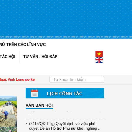
NỮ TRÊN CÁC LĨNH VỰC
(12/TB-HĐKH) V/v đăng ký, đề xuất nhiệm
TÁC HỘI
TƯ VẤN - HỎI ĐÁP
vụ Khoa học, công nghệ và đổi mới ...
(898/KH/ĐCT) Kế hoạch thực hiện Quyết
định số 2415/QĐ-TTg ngày 31/10/2025 ...
ĩnh Long sơ kết công tác Hội và phong trào phụ nữ 6 tháng đầu năm 2026
| Đề 
(417/QĐ-BNNMT) Quyết định phê duyệt
Chương trình mục tiêu quốc gia xây dựng
...
(891/KH-ĐCT) Kế hoạch thực hiện Nghị
quyết số 72-NQ/TW ngày 9/9/2025 của Bộ
VĂN BẢN HỘI
...
(2415/QĐ-TTg) Quyết định về việc phê
duyệt Đề án Hỗ trợ Phụ nữ khởi nghiệp ...