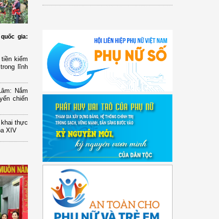
quốc gia:
tiền kiểm
trong lĩnh
 Lâm: Nắm
yển chiến
n khai thực
óa XIV