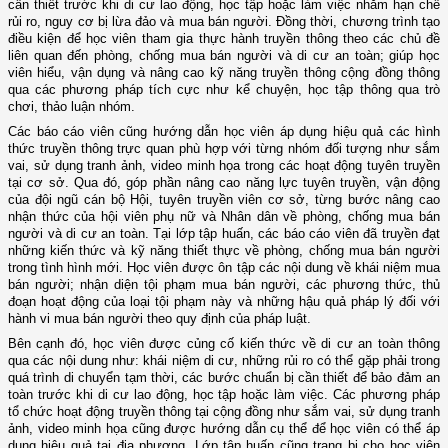
cần thiết trước khi di cư lao động, học tập hoặc làm việc nhằm hạn chế
rủi ro, nguy cơ bị lừa đảo và mua bán người. Đồng thời, chương trình tạo
điều kiện để học viên tham gia thực hành truyền thông theo các chủ đề
liên quan đến phòng, chống mua bán người và di cư an toàn; giúp học
viên hiểu, vận dụng và nâng cao kỹ năng truyền thông cộng đồng thông
qua các phương pháp tích cực như kể chuyện, học tập thông qua trò
chơi, thảo luận nhóm.
Các báo cáo viên cũng hướng dẫn học viên áp dụng hiệu quả các hình
thức truyền thông trực quan phù hợp với từng nhóm đối tượng như sắm
vai, sử dụng tranh ảnh, video minh họa trong các hoạt động tuyên truyền
tại cơ sở. Qua đó, góp phần nâng cao năng lực tuyên truyền, vận động
của đội ngũ cán bộ Hội, tuyên truyền viên cơ sở, từng bước nâng cao
nhận thức của hội viên phụ nữ và Nhân dân về phòng, chống mua bán
người và di cư an toàn. Tại lớp tập huấn, các báo cáo viên đã truyền đạt
những kiến thức và kỹ năng thiết thực về phòng, chống mua bán người
trong tình hình mới. Học viên được ôn tập các nội dung về khái niệm mua
bán người; nhận diện tội phạm mua bán người, các phương thức, thủ
đoạn hoạt động của loại tội phạm này và những hậu quả pháp lý đối với
hành vi mua bán người theo quy định của pháp luật.
Bên cạnh đó, học viên được củng cố kiến thức về di cư an toàn thông
qua các nội dung như: khái niệm di cư, những rủi ro có thể gặp phải trong
quá trình di chuyển tạm thời, các bước chuẩn bị cần thiết để bảo đảm an
toàn trước khi di cư lao động, học tập hoặc làm việc. Các phương pháp
tổ chức hoạt động truyền thông tại cộng đồng như sắm vai, sử dụng tranh
ảnh, video minh họa cũng được hướng dẫn cụ thể để học viên có thể áp
dụng hiệu quả tại địa phương. Lớp tập huấn cũng trang bị cho học viên