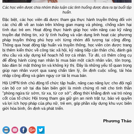
Các học viên được chia nhóm thảo luận các tình huống được đưa ra tại buổi tập
huấn.
Đặc biệt, các học viên đã được tham gia thực hành truyền thông đối với
các chủ đề về an toàn trên không gian mạng và phòng, chống xâm hại
tình dục trẻ em. Hoạt động thực hành giúp học viên nâng cao kỹ năng
truyền đạt thông tin, xử lý tình huống và vận dụng linh hoạt các phương
pháp truyền thông phù hợp với từng nhóm đối tượng tại cộng đồng.
Thông qua hoạt động tập huấn và truyền thông, học viên còn được trang
bị thêm kiến thức về công tác xã hội, kỹ năng tiếp cận thân chủ, đánh giá
nhu cầu và xây dựng kế hoạch hỗ trợ cá nhân. Từ đó, có thêm công cụ
để đồng hành cùng nạn nhân bị mua bán một cách nhân văn, tôn trọng,
bảo đảm bí mật thông tin và không kỳ thị. Đây là những yếu tố quan trọng
giúp nạn nhân vượt qua sang chấn tâm lý, ổn định cuộc sống, tái hòa
nhập cộng đồng và giảm nguy cơ tái bị mua bán.
Hội LHPN tỉnh chủ động tổ chức tập huấn, nâng cao năng lực cho đội ngũ
cán bộ cơ sở tại địa bàn biên giới là minh chứng rõ nét cho tinh thần
"phòng ngừa từ sớm, từ xa, từ cơ sở"; đồng thời khẳng định vai trò nòng
cốt của tổ chức Hội trong tham gia giữ gìn an ninh trật tự, bảo vệ quyền
và lợi ích hợp pháp của phụ nữ, trẻ em, góp phần xây dựng khu vực biên
giới hòa bình, ổn định và phát triển.
Phương Thảo