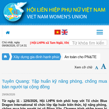
Truy cập nội dung luôn
Chủ nhật, ngày
àn cho hội viên
| Hội LHPN xã Tam Ngãi, Vĩnh Long sơ kết công tác Hội và pho
09/08/2026
,
07:14:32
Xây dựng gia đình hạnh phúc
An toàn cho PN&TE
Xem cỡ chữ
Tuyên Quang: Tập huấn kỹ năng phòng, chống mua
bán người tại cộng đồng
29/06/2026
Từ ngày 11 - 12/6/2026, Hội LHPN tỉnh phối hợp với Tổ chức Blue
Dragon International tổ chức lớp tập huấn kiến thức, kỹ năng phòng,
chống mua bán người tại xã Đồng Văn. Chương trình nhằm trang bị