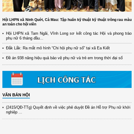
Hội LHPN xã Ninh Quới, Cà Mau: Tập huấn kỹ thuật kỹ thuật trồng rau màu
an toàn cho hội viên
Hội LHPN xã Tam Ngãi, Vĩnh Long sơ kết công tác Hội và phong trào
phụ nữ 6 tháng đầu...
(12/TB-HĐKH) V/v đăng ký, đề xuất nhiệm vụ Khoa học, công nghệ và
Đắk Lắk: Ra mắt mô hình “Chi hội phụ nữ số” tại xã Ea Kiết
đổi mới ...
Đề án 938 nâng hiệu quả bảo vệ phụ nữ và trẻ em trong thời đại số
(898/KH/ĐCT) Kế hoạch thực hiện Quyết định số 2415/QĐ-TTg ngày
31/10/2025 ...
(417/QĐ-BNNMT) Quyết định phê duyệt Chương trình mục tiêu quốc gia
xây dựng ...
(891/KH-ĐCT) Kế hoạch thực hiện Nghị quyết số 72-NQ/TW ngày
9/9/2025 của Bộ ...
VĂN BẢN HỘI
(2415/QĐ-TTg) Quyết định về việc phê duyệt Đề án Hỗ trợ Phụ nữ khởi
nghiệp ...