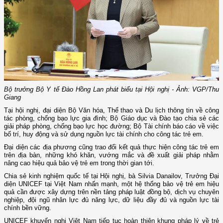
Bộ trưởng Bộ Y tế Đào Hồng Lan phát biểu tại Hội nghị - Ảnh: VGP/Thu
Giang
Tại hội nghị, đại diện Bộ Văn hóa, Thể thao và Du lịch thông tin về công
tác phòng, chống bạo lực gia đình; Bộ Giáo dục và Đào tạo chia sẻ các
giải pháp phòng, chống bạo lực học đường; Bộ Tài chính báo cáo về việc
bố trí, huy động và sử dụng nguồn lực tài chính cho công tác trẻ em.
Đại diện các địa phương cũng trao đổi kết quả thực hiện công tác trẻ em
trên địa bàn, những khó khăn, vướng mắc và đề xuất giải pháp nhằm
nâng cao hiệu quả bảo vệ trẻ em trong thời gian tới.
Chia sẻ kinh nghiệm quốc tế tại Hội nghị, bà Silvia Danailov, Trưởng Đại
diện UNICEF tại Việt Nam nhấn mạnh, một hệ thống bảo vệ trẻ em hiệu
quả cần được xây dựng trên nền tảng pháp luật đồng bộ, dịch vụ chuyên
nghiệp, đội ngũ nhân lực đủ năng lực, dữ liệu đầy đủ và nguồn lực tài
chính bền vững.
UNICEF khuyến nghị Việt Nam tiếp tục hoàn thiện khung pháp lý về trẻ