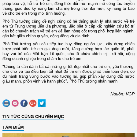
pháp bảo vệ, hỗ trợ trẻ em; đồng thời đổi mới mạnh mẽ công tác truyền
thông, giáo dục kỹ năng làm cha mẹ trong thời đại mới, kỹ năng tự bảo
vệ cho trẻ em trong mọi tình huống.
Phó Thủ tướng cũng đề nghị củng cố hệ thống quản lý nhà nước về trẻ
em từ Trung ương đến địa phương, đặc biệt ở cấp xã; nghiên cứu bố trí
cán bộ chuyên trách về trẻ em để làm nòng cốt trong phối hợp liên ngành,
gắn kết giữa chính quyền, cộng đồng và gia đình.
Phó Thủ tướng yêu cầu tiếp tục huy động nguồn lực, xây dựng chiến
lược phát triển trẻ em giai đoạn mới, tăng cường hợp tác quốc tế, phát
huy vai trò của Mặt trận Tổ quốc, các tổ chức chính trị - xã hội, cộng
đồng doanh nghiệp trong chăm lo cho trẻ em.
"Chúng ta cần dành tất cả những gì tốt đẹp nhất cho trẻ em, yêu thương,
che chở và tạo điều kiện tốt nhất để trẻ em được phát triển toàn diện, có
đủ hành trang vững bước vào tương lai, góp phần xây dựng đất nước
giàu mạnh, phồn vinh và hạnh phúc", Phó Thủ tướng nhấn mạnh.
Nguồn: VGP
TIN TỨC CÙNG CHUYÊN MỤC
TÂM ĐIỂM