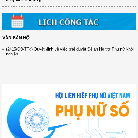
31/10/2025 ...
(417/QĐ-BNNMT) Quyết định phê duyệt Chương trình mục tiêu quốc gia
xây dựng ...
(891/KH-ĐCT) Kế hoạch thực hiện Nghị quyết số 72-NQ/TW ngày
9/9/2025 của Bộ ...
VĂN BẢN HỘI
(2415/QĐ-TTg) Quyết định về việc phê duyệt Đề án Hỗ trợ Phụ nữ khởi
nghiệp ...