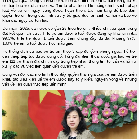
Thời gian qua, Đảng và Nhà nước luôn xác định trẻ em là đối tượng được
ưu tiên bảo vệ, chăm sóc và đầu tư phát triển. Hệ thống chính sách, pháp
luật về trẻ em ngày càng được hoàn thiện, tạo nền tảng để bảo đảm
quyền trẻ em trong các lĩnh vực y tế, giáo dục, an sinh xã hội và bảo vệ
khỏi các nguy cơ tổn hại.
Đến năm 2025, cả nước có gần 25 triệu trẻ em. Nhiều chỉ tiêu quan trọng
đạt kết quả tích cực: Tỉ lệ trẻ em dưới 5 tuổi được đăng ký khai sinh đạt
99,3%; tỉ lệ trẻ dưới 1 tuổi được tiêm chủng đầy đủ đạt khoảng 97%;
100% trẻ em 5 tuổi được học mẫu giáo.
Hệ thống dịch vụ bảo vệ trẻ em theo 3 cấp độ gồm phòng ngừa, hỗ trợ,
can thiệp tiếp tục được củng cố. Tổng đài điện thoại quốc gia bảo vệ trẻ
em 111 trở thành địa chỉ tin cậy trong tiếp nhận thông tin, tư vấn và hỗ trợ
xử lý các vụ việc liên quan đến quyền trẻ em.
Cùng với đó, các mô hình thúc đẩy quyền tham gia của trẻ em được triển
khai, tạo điều kiện để trẻ em được bày tỏ ý kiến, nguyện vọng về những
vấn đề liên quan trực tiếp đến mình.