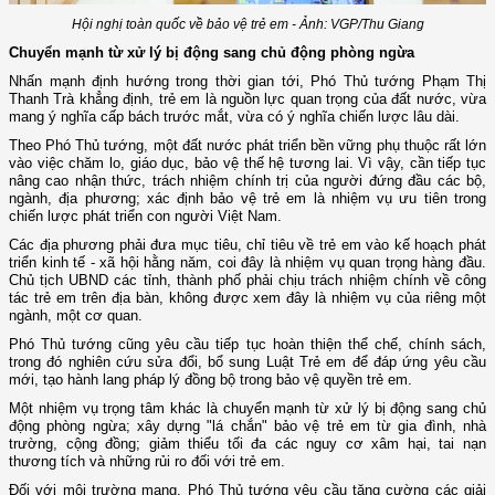
Hội nghị toàn quốc về bảo vệ trẻ em - Ảnh: VGP/Thu Giang
Chuyển mạnh từ xử lý bị động sang chủ động phòng ngừa
Nhấn mạnh định hướng trong thời gian tới, Phó Thủ tướng Phạm Thị
Thanh Trà khẳng định, trẻ em là nguồn lực quan trọng của đất nước, vừa
mang ý nghĩa cấp bách trước mắt, vừa có ý nghĩa chiến lược lâu dài.
Theo Phó Thủ tướng, một đất nước phát triển bền vững phụ thuộc rất lớn
vào việc chăm lo, giáo dục, bảo vệ thế hệ tương lai. Vì vậy, cần tiếp tục
nâng cao nhận thức, trách nhiệm chính trị của người đứng đầu các bộ,
ngành, địa phương; xác định bảo vệ trẻ em là nhiệm vụ ưu tiên trong
chiến lược phát triển con người Việt Nam.
Các địa phương phải đưa mục tiêu, chỉ tiêu về trẻ em vào kế hoạch phát
triển kinh tế - xã hội hằng năm, coi đây là nhiệm vụ quan trọng hàng đầu.
Chủ tịch UBND các tỉnh, thành phố phải chịu trách nhiệm chính về công
tác trẻ em trên địa bàn, không được xem đây là nhiệm vụ của riêng một
ngành, một cơ quan.
Phó Thủ tướng cũng yêu cầu tiếp tục hoàn thiện thể chế, chính sách,
trong đó nghiên cứu sửa đổi, bổ sung Luật Trẻ em để đáp ứng yêu cầu
mới, tạo hành lang pháp lý đồng bộ trong bảo vệ quyền trẻ em.
Một nhiệm vụ trọng tâm khác là chuyển mạnh từ xử lý bị động sang chủ
động phòng ngừa; xây dựng "lá chắn" bảo vệ trẻ em từ gia đình, nhà
trường, cộng đồng; giảm thiểu tối đa các nguy cơ xâm hại, tai nạn
thương tích và những rủi ro đối với trẻ em.
Đối với môi trường mạng, Phó Thủ tướng yêu cầu tăng cường các giải