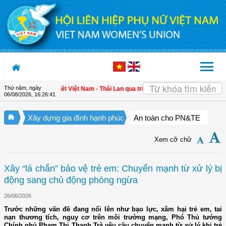
Truy cập nội dung luôn
Thứ năm, ngày
cường gắn kết Việt Nam - Thái Lan qua triển lãm "Đan kết hữu nghị"
| 4 định hư
06/08/2026
,
16:26:42
Xây dựng gia đình hạnh phúc
An toàn cho PN&TE
Xem cỡ chữ
Xây “lá chắn” bảo vệ trẻ em: Chuyển mạnh từ xử lý bị
động sang chủ động phòng ngừa
26/06/2026
Trước những vấn đề đang nổi lên như bạo lực, xâm hại trẻ em, tai
nạn thương tích, nguy cơ trên môi trường mạng, Phó Thủ tướng
Chính phủ Phạm Thị Thanh Trà yêu cầu chuyển mạnh từ xử lý khi trẻ