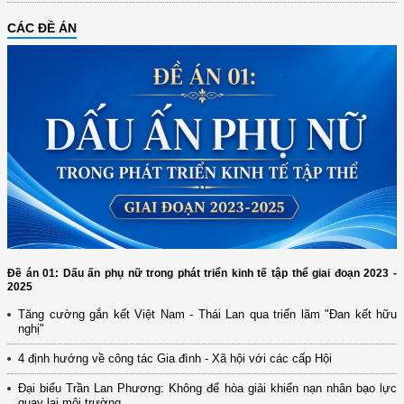
CÁC ĐỀ ÁN
Đề án 01: Dấu ấn phụ nữ trong phát triển kinh tế tập thể giai đoạn 2023 -
2025
Tăng cường gắn kết Việt Nam - Thái Lan qua triển lãm "Đan kết hữu
nghị"
(12/TB-HĐKH) V/v đăng ký, đề xuất nhiệm vụ Khoa học, công nghệ và
4 định hướng về công tác Gia đình - Xã hội với các cấp Hội
đổi mới ...
Đại biểu Trần Lan Phương: Không để hòa giải khiến nạn nhân bạo lực
(898/KH/ĐCT) Kế hoạch thực hiện Quyết định số 2415/QĐ-TTg ngày
quay lại môi trường...