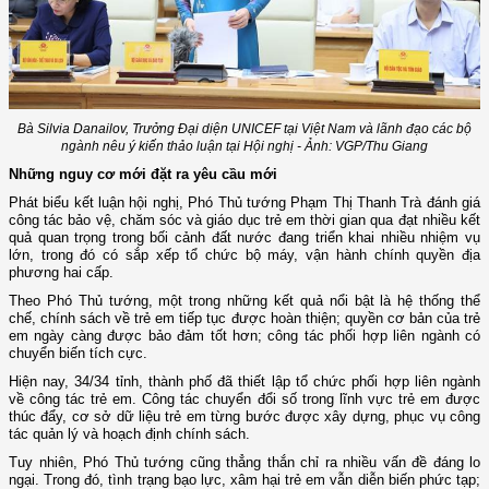
Bà Silvia Danailov, Trưởng Đại diện UNICEF tại Việt Nam và lãnh đạo các bộ
ngành nêu ý kiến thảo luận tại Hội nghị - Ảnh: VGP/Thu Giang
Những nguy cơ mới đặt ra yêu cầu mới
Phát biểu kết luận hội nghị, Phó Thủ tướng Phạm Thị Thanh Trà đánh giá
công tác bảo vệ, chăm sóc và giáo dục trẻ em thời gian qua đạt nhiều kết
quả quan trọng trong bối cảnh đất nước đang triển khai nhiều nhiệm vụ
lớn, trong đó có sắp xếp tổ chức bộ máy, vận hành chính quyền địa
phương hai cấp.
Theo Phó Thủ tướng, một trong những kết quả nổi bật là hệ thống thể
chế, chính sách về trẻ em tiếp tục được hoàn thiện; quyền cơ bản của trẻ
em ngày càng được bảo đảm tốt hơn; công tác phối hợp liên ngành có
chuyển biến tích cực.
Hiện nay, 34/34 tỉnh, thành phố đã thiết lập tổ chức phối hợp liên ngành
về công tác trẻ em. Công tác chuyển đổi số trong lĩnh vực trẻ em được
thúc đẩy, cơ sở dữ liệu trẻ em từng bước được xây dựng, phục vụ công
tác quản lý và hoạch định chính sách.
Tuy nhiên, Phó Thủ tướng cũng thẳng thắn chỉ ra nhiều vấn đề đáng lo
ngại. Trong đó, tình trạng bạo lực, xâm hại trẻ em vẫn diễn biến phức tạp;