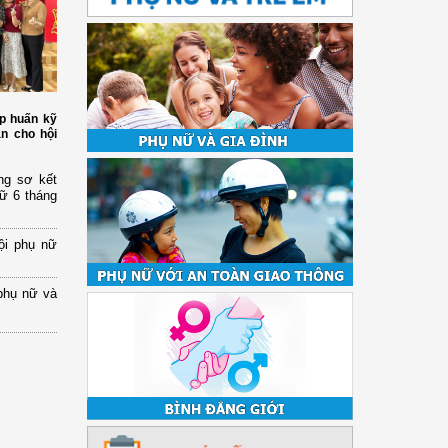
p huấn kỹ
àn cho hội
ng sơ kết
nữ 6 tháng
ội phụ nữ
phụ nữ và