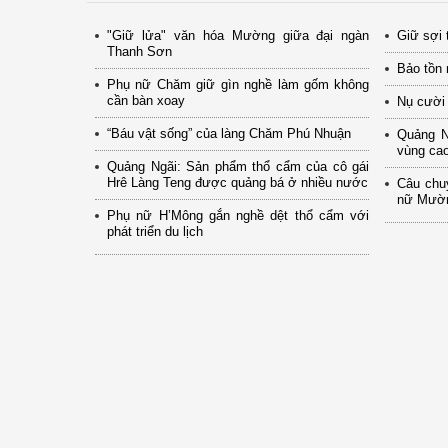
"Giữ lửa" văn hóa Mường giữa đại ngàn
Giữ sợi 
Thanh Sơn
Bảo tồn 
Phụ nữ Chăm giữ gìn nghề làm gốm không
cần bàn xoay
Nụ cười
“Báu vật sống” của làng Chăm Phú Nhuận
Quảng N
vùng cao
Quảng Ngãi: Sản phẩm thổ cẩm của cô gái
Hrê Làng Teng được quảng bá ở nhiều nước
Câu chu
nữ Mườn
Phụ nữ H’Mông gắn nghề dệt thổ cẩm với
phát triển du lịch