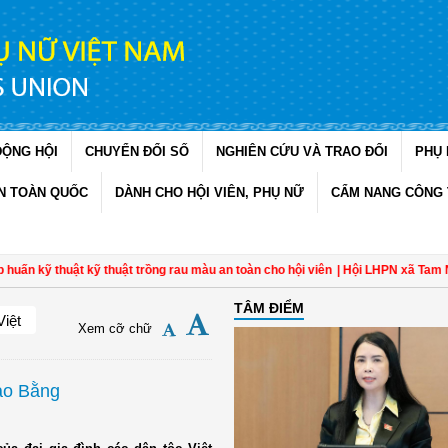
ĐỘNG HỘI
CHUYỂN ĐỔI SỐ
NGHIÊN CỨU VÀ TRAO ĐỔI
PHỤ 
N TOÀN QUỐC
DÀNH CHO HỘI VIÊN, PHỤ NỮ
CẨM NANG CÔNG 
n kỹ thuật kỹ thuật trồng rau màu an toàn cho hội viên
| Hội LHPN xã Tam Ngãi
TÂM ĐIỂM
Việt
Xem cỡ chữ
ao Bằng