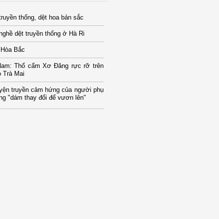
truyền thống, dệt hoa bản sắc
nghề dệt truyền thống ở Hà Ri
 Hòa Bắc
am: Thổ cẩm Xơ Đăng rực rỡ trên
 Trà Mai
yện truyền cảm hứng của người phụ
g "dám thay đổi để vươn lên"