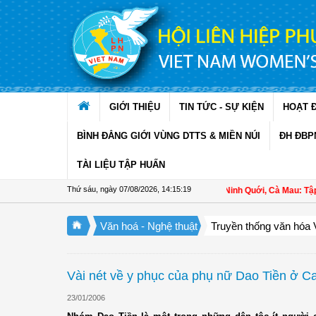
Truy cập nội dung luôn
GIỚI THIỆU
TIN TỨC - SỰ KIỆN
HOẠT 
BÌNH ĐẲNG GIỚI VÙNG DTTS & MIỀN NÚI
ĐH ĐBP
TÀI LIỆU TẬP HUẤN
Thứ sáu, ngày 07/08/2026
,
14:15:19
Hội LHPN xã Ninh Quới, Cà Mau: Tập huấ
Văn hoá - Nghệ thuật
Truyền thống văn hóa 
Vài nét về y phục của phụ nữ Dao Tiền ở C
23/01/2006