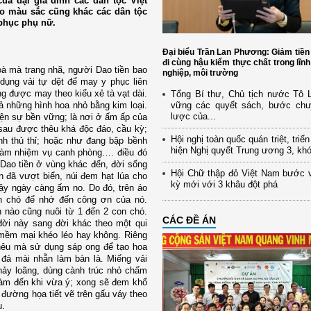
ủa đại gia đình các dân tộc Việt
áo màu sắc cũng khác các dân tộc
 phục phụ nữ.
Đại biểu Trần Lan Phương: Giảm tiền
đi cùng hậu kiểm thực chất trong lĩn
oà mà trang nhã, người Dao tiền bao
nghiệp, môi trường
dụng vải tự dệt để may y phục liên
ng được may theo kiểu xẻ tà vạt dài.
Tổng Bí thư, Chủ tịch nước Tô
cả những hình hoa nhỏ bằng kim loại.
vững các quyết sách, bước chu
lược của...
iện sự bền vững; là nơi ở ấm ấp của
 sau được thêu khá độc đáo, cầu kỳ;
Hội nghị toàn quốc quán triệt, triể
nh thủ thỉ; hoặc như đang bập bềnh
hiện Nghị quyết Trung ương 3, kh
a làm nhiệm vụ canh phòng…. điều đó
 Dao tiền ở vùng khác đến, đời sống
Hội Chữ thập đỏ Việt Nam bước 
n đã vượt biển, núi đem hạt lúa cho
kỳ mới với 3 khâu đột phá
vậy ngày càng ấm no. Do đó, trên áo
n chó để nhớ đến công ơn của nó.
h nào cũng nuôi từ 1 đến 2 con chó.
CÁC ĐỀ ÁN
đời này sang đời khác theo một qui
 mềm mại khéo léo hay không. Riêng
thêu mà sử dụng sáp o­ng để tạo hoa
 đá mài nhẵn làm bàn là. Miếng vải
chảy loãng, dùng cành trúc nhỏ chấm
chàm đến khi vừa ý; xong sẽ đem khổ
 đường họa tiết vẽ trên gấu váy theo
u.