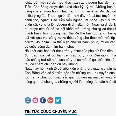
Khác với một số dân tộc khác, xà cạp thường hay để mộ
Tiền- Cao Bằng được thêu khá cầu kỳ, tỷ mỉ. Những hoạ ti
bằng sợi len màu hồng nhạt màu tím. Chiếc khăn đội đầu c
nhiều ý nghĩa. Theo người dân nơi đây kể lại,tục truyền; đ
canh tác, người Dao Tiền vốn nghèo đất nghe vậy tuy tr
chôn cất xong là lên đường đi tìm đất mới. Ngày ra đi đội 
cũ được nên từ đó họ đội khăn màu trắng nhưng có thêu h
thanh bình, hình vuông màu đen để thể hiện có tang nhưng
dài vắt qua vai cũng được thêu công phu theo một mô típ 
người, đôi chim….là thể hiện cho sự hạnh phúc, muôn vật h
có cuộc sống đầm ấm hạnh phúc.
Hầu hết các họa tiết thêu trên y phục của phụ nữ Dao tiền
đời, các hoạ tiết cơ bản trên các bộ y phục đều giống nh
các chàng trai sẽ nhìn qua bộ y phục mà cô gái thể hiện sẽ
tài, có chăm chỉ, cần cù hay không.
Ngày nay nền kinh tế có điều kiện phát triển, giao lưu văn h
Cao Bằng vẫn có ý thức bảo tồn những cái lưu truyền của
tộc trên y phục với màu sắc giản dị, nền nã mà vẫn lộng lẫ
cùng quí mà chúng ta những người làm công tác văn hoá cần
TIN TỨC CÙNG CHUYÊN MỤC