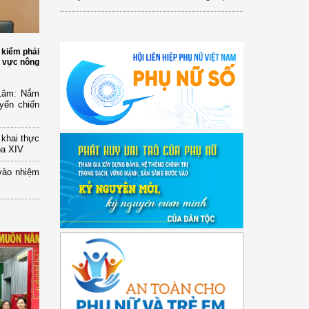
 kiểm phải
h vực nông
 Lâm: Nắm
yển chiến
n khai thực
óa XIV
vào nhiệm