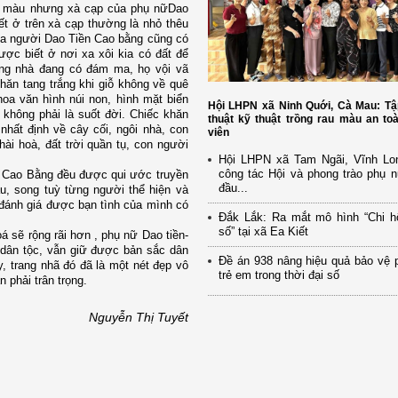
t màu nhưng xà cạp của phụ nữDao
ết ở trên xà cạp thường là nhỏ thêu
ủa người Dao Tiền Cao bằng cũng có
ược biết ở nơi xa xôi kia có đất để
ong nhà đang có đám ma, họ vội vã
khăn tang trắng khi giỗ không về quê
oa văn hình núi non, hình mặt biển
Hội LHPN xã Ninh Quới, Cà Mau: Tậ
 không phải là suốt đời. Chiếc khăn
thuật kỹ thuật trồng rau màu an to
nhất định về cây cối, ngôi nhà, con
viên
ài hoà, đất trời quần tụ, con người
Hội LHPN xã Tam Ngãi, Vĩnh Lo
công tác Hội và phong trào phụ 
 – Cao Bằng đều được qui ước truyền
đầu...
au, song tuỳ từng người thể hiện và
 đánh giá được bạn tình của mình có
Đắk Lắk: Ra mắt mô hình “Chi h
số” tại xã Ea Kiết
oá sẽ rộng rãi hơn , phụ nữ Dao tiền-
 dân tộc, vẫn giữ được bản sắc dân
Đề án 938 nâng hiệu quả bảo vệ 
y, trang nhã đó đã là một nét đẹp vô
trẻ em trong thời đại số
 phải trân trọng.
Nguyễn Thị Tuyết