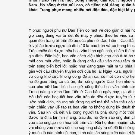
Nhóm Dao Tiền là một trong những dân tộc ít người c
Nam. Họ sống ở rẻo núi cao, có tiếng nói riêng, quần 
khác. Trang phục mang nhiều nét độc đáo, đặc biệt là y
Y phục người phụ nữ Dao Tiền có một vẻ đẹp giản dị hài h
giờ cũng dùng vải tự dệt để may y phục; theo họ việc sử 
quan đến trang trí trên đó.áo của phụ nữ Dao Tiền – Cao Bằ
ở vạt áo trước ngực có đính 10 lá bạc tròn và có trang trí 
Trên chiếc áo được thêu hoa văn hình ngôi nhà, nhằm thể h
gia đình. Đặc biệt, hoa văn cách điệu hình con chó ở tà áo
mỗi con một việc, hoặc là đang châu đầu vào nhau tâm tì
trên sóng biển bơi lội; hoặc như đang quay mặt ra tứ phí
gắn với câu chuyện truyền đời của họ là: Ngày xưa, người
vô cùng khổ cực không có gì để ăn cả, có một con chó tiê
họ để gieo trồng có cái ăn, đời sống người Dao Tiền nhờ 
của phụ nữ Dao Tiền bao giờ cũng thêu hoa văn hình co
Trong các gia đình Dao Tiền ở Cao bằng ngày nay, gia đìn
Hầu hết các hoạ tiết hoa văn trên áo đều được truyền từ 
ước nhất định, nhưng tuỳ từng người mà thể hiện thêu có
trên chiếc váy để tạo ra hoa văn họ không dùng kỹ thuật 
văn. Sau khi đã dệt vải xong người ta phải dùng một thỏi
được là đi là lại mịn màng. Sau đó, họ đem sáp o­ng đun 
vào sáp o­ngtạo nên hoạ tiết trên vải. Rồi họ đem nhuộm 
vải nhúng vào nước sôi cho sáp o­ng chảy ra sẽ để lộ những
ý muốn là các hình núi non, hình các làn sóng biển cách điệ