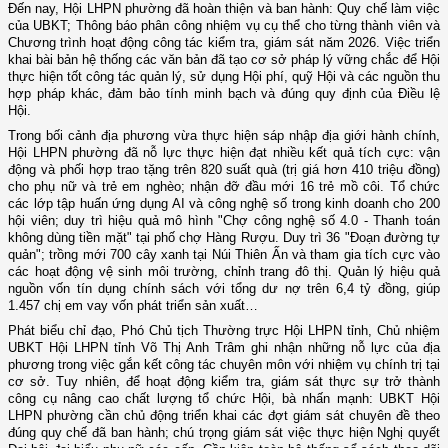
Đến nay, Hội LHPN phường đã hoàn thiện và ban hành: Quy chế làm việc
của UBKT; Thông báo phân công nhiệm vụ cụ thể cho từng thành viên và
Chương trình hoạt động công tác kiểm tra, giám sát năm 2026. Việc triển
khai bài bản hệ thống các văn bản đã tạo cơ sở pháp lý vững chắc để Hội
thực hiện tốt công tác quản lý, sử dụng Hội phí, quỹ Hội và các nguồn thu
hợp pháp khác, đảm bảo tính minh bạch và đúng quy định của Điều lệ
Hội.
Trong bối cảnh địa phương vừa thực hiện sáp nhập địa giới hành chính,
Hội LHPN phường đã nỗ lực thực hiện đạt nhiều kết quả tích cực: vận
động và phối hợp trao tặng trên 820 suất quà (trị giá hơn 410 triệu đồng)
cho phụ nữ và trẻ em nghèo; nhận đỡ đầu mới 16 trẻ mồ côi. Tổ chức
các lớp tập huấn ứng dụng AI và công nghệ số trong kinh doanh cho 200
hội viên; duy trì hiệu quả mô hình "Chợ công nghệ số 4.0 - Thanh toán
không dùng tiền mặt" tại phố chợ Hàng Rượu. Duy trì 36 "Đoạn đường tự
quản"; trồng mới 700 cây xanh tại Núi Thiên Ấn và tham gia tích cực vào
các hoạt động vệ sinh môi trường, chỉnh trang đô thị. Quản lý hiệu quả
nguồn vốn tín dụng chính sách với tổng dư nợ trên 6,4 tỷ đồng, giúp
1.457 chị em vay vốn phát triển sản xuất…
Phát biểu chỉ đạo, Phó Chủ tịch Thường trực Hội LHPN tỉnh, Chủ nhiệm
UBKT Hội LHPN tỉnh Võ Thị Anh Trâm ghi nhận những nỗ lực của địa
phương trong việc gắn kết công tác chuyên môn với nhiệm vụ chính trị tại
cơ sở. Tuy nhiên, để hoạt động kiểm tra, giám sát thực sự trở thành
công cụ nâng cao chất lượng tổ chức Hội, bà nhấn mạnh: UBKT Hội
LHPN phường cần chủ động triển khai các đợt giám sát chuyên đề theo
đúng quy chế đã ban hành; chú trọng giám sát việc thực hiện Nghị quyết