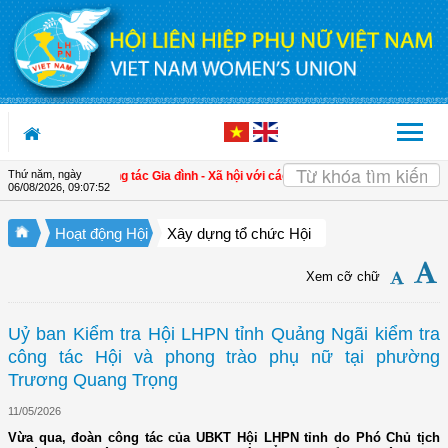
Truy cập nội dung luôn
Thứ năm, ngày
ịnh hướng về công tác Gia đình - Xã hội với các cấp Hội
| Đề án 01 tạo chuyển bi
06/08/2026
,
09:07:52
Hoạt động Hội
Xây dựng tổ chức Hội
Xem cỡ chữ
Uỷ ban Kiểm tra Hội LHPN tỉnh Quảng Ngãi kiểm tra
công tác Hội và phong trào phụ nữ tại phường
Trương Quang Trọng
11/05/2026
Vừa qua, đoàn công tác của UBKT Hội LHPN tỉnh do Phó Chủ tịch