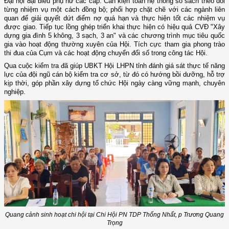
Đại hội đại biểu phụ nữ các cấp. Cần kiện toàn hệ thống sổ sách theo dõi
từng nhiệm vụ một cách đồng bộ; phối hợp chặt chẽ với các ngành liên
quan để giải quyết dứt điểm nợ quá hạn và thực hiện tốt các nhiệm vụ
được giao. Tiếp tục lồng ghép triển khai thực hiện có hiệu quả CVĐ "Xây
dựng gia đình 5 không, 3 sạch, 3 an" và các chương trình mục tiêu quốc
gia vào hoạt động thường xuyên của Hội. Tích cực tham gia phong trào
thi đua của Cụm và các hoạt động chuyển đổi số trong công tác Hội.
Qua cuộc kiểm tra đã giúp UBKT Hội LHPN tỉnh đánh giá sát thực tế năng
lực của đội ngũ cán bộ kiểm tra cơ sở, từ đó có hướng bồi dưỡng, hỗ trợ
kịp thời, góp phần xây dựng tổ chức Hội ngày càng vững mạnh, chuyên
nghiệp.
Quang cảnh sinh hoạt chi hội tại Chi Hội PN TDP Thống Nhất, p Trương Quang
Trọng