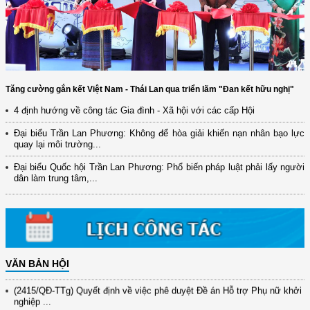
Tăng cường gắn kết Việt Nam - Thái Lan qua triển lãm "Đan kết hữu nghị"
4 định hướng về công tác Gia đình - Xã hội với các cấp Hội
Đại biểu Trần Lan Phương: Không để hòa giải khiến nạn nhân bạo lực
quay lại môi trường...
(12/TB-HĐKH) V/v đăng ký, đề xuất nhiệm vụ Khoa học, công nghệ và
đổi mới ...
Đại biểu Quốc hội Trần Lan Phương: Phổ biến pháp luật phải lấy người
dân làm trung tâm,...
(898/KH/ĐCT) Kế hoạch thực hiện Quyết định số 2415/QĐ-TTg ngày
31/10/2025 ...
(417/QĐ-BNNMT) Quyết định phê duyệt Chương trình mục tiêu quốc gia
xây dựng ...
(891/KH-ĐCT) Kế hoạch thực hiện Nghị quyết số 72-NQ/TW ngày
9/9/2025 của Bộ ...
VĂN BẢN HỘI
(2415/QĐ-TTg) Quyết định về việc phê duyệt Đề án Hỗ trợ Phụ nữ khởi
nghiệp ...