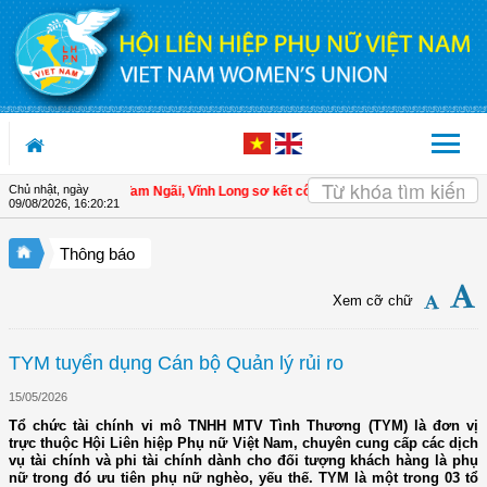
Truy cập nội dung luôn
Chủ nhật, ngày
n
| Hội LHPN xã Tam Ngãi, Vĩnh Long sơ kết công tác Hội và phong trào phụ nữ
09/08/2026
,
16:20:22
Thông báo
Xem cỡ chữ
TYM tuyển dụng Cán bộ Quản lý rủi ro
15/05/2026
Tổ chức tài chính vi mô TNHH MTV Tình Thương (TYM) là đơn vị
trực thuộc Hội Liên hiệp Phụ nữ Việt Nam, chuyên cung cấp các dịch
vụ tài chính và phi tài chính dành cho đối tượng khách hàng là phụ
nữ trong đó ưu tiên phụ nữ nghèo, yếu thế. TYM là một trong 03 tổ