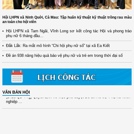
Hội LHPN xã Ninh Quới, Cà Mau: Tập huấn kỹ thuật kỹ thuật trồng rau màu
an toàn cho hội viên
Hội LHPN xã Tam Ngãi, Vĩnh Long sơ kết công tác Hội và phong trào
(12/TB-HĐKH) V/v đăng ký, đề xuất nhiệm vụ Khoa học, công nghệ và
phụ nữ 6 tháng đầu...
đổi mới ...
Đắk Lắk: Ra mắt mô hình “Chi hội phụ nữ số” tại xã Ea Kiết
(898/KH/ĐCT) Kế hoạch thực hiện Quyết định số 2415/QĐ-TTg ngày
31/10/2025 ...
Đề án 938 nâng hiệu quả bảo vệ phụ nữ và trẻ em trong thời đại số
(417/QĐ-BNNMT) Quyết định phê duyệt Chương trình mục tiêu quốc gia
xây dựng ...
(891/KH-ĐCT) Kế hoạch thực hiện Nghị quyết số 72-NQ/TW ngày
9/9/2025 của Bộ ...
VĂN BẢN HỘI
(2415/QĐ-TTg) Quyết định về việc phê duyệt Đề án Hỗ trợ Phụ nữ khởi
nghiệp ...