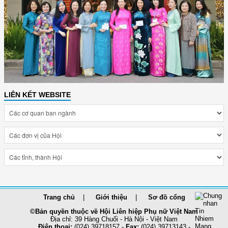
LIÊN KẾT WEBSITE
Trang chủ
Giới thiệu
Sơ đồ cổng
©Bản quyền thuộc về Hội Liên hiệp Phụ nữ Việt Nam
Địa chỉ: 39 Hàng Chuối - Hà Nội - Việt Nam
Điện thoại:
(024) 39718157 -
Fax:
(024) 39713143 -