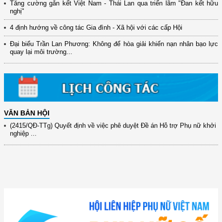
Tăng cường gắn kết Việt Nam - Thái Lan qua triển lãm "Đan kết hữu
nghị"
(12/TB-HĐKH) V/v đăng ký, đề xuất nhiệm vụ Khoa học, công nghệ và
4 định hướng về công tác Gia đình - Xã hội với các cấp Hội
đổi mới ...
Đại biểu Trần Lan Phương: Không để hòa giải khiến nạn nhân bạo lực
(898/KH/ĐCT) Kế hoạch thực hiện Quyết định số 2415/QĐ-TTg ngày
quay lại môi trường...
31/10/2025 ...
(417/QĐ-BNNMT) Quyết định phê duyệt Chương trình mục tiêu quốc gia
xây dựng ...
(891/KH-ĐCT) Kế hoạch thực hiện Nghị quyết số 72-NQ/TW ngày
9/9/2025 của Bộ ...
VĂN BẢN HỘI
(2415/QĐ-TTg) Quyết định về việc phê duyệt Đề án Hỗ trợ Phụ nữ khởi
nghiệp ...