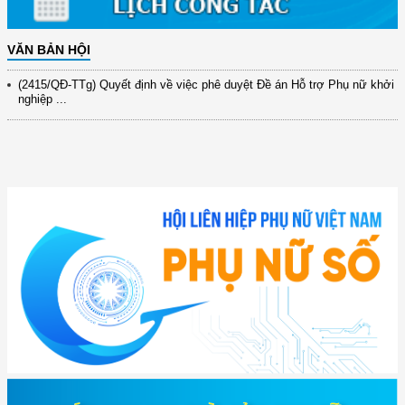
xây dựng ...
(891/KH-ĐCT) Kế hoạch thực hiện Nghị quyết số 72-NQ/TW ngày
9/9/2025 của Bộ ...
VĂN BẢN HỘI
(2415/QĐ-TTg) Quyết định về việc phê duyệt Đề án Hỗ trợ Phụ nữ khởi
nghiệp ...