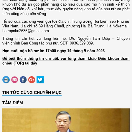
khuôn khổ dự án góp phần nâng cao hiệu quả các mô hình sinh kế thích
ứng với biến đổi khí hậu, thúc đẩy quyền năng kinh tế của phụ nữ và phát
triển cộng đồng bền vững.
Hồ sơ của các ứng viên gửi tới địa chỉ: Trung ương Hội Liên hiệp Phụ nữ
Việt Nam, địa chỉ số 39 Hàng Chuối, phường Hai Bà Trưng, Hà Nội/email:
hotropnkn2635@gmail.com.
Thông tin chi tiết vui lòng liên hệ: Đ/c Nguyễn Tam Điệp – Chuyên
viên chính Ban Công tác phụ nữ. SĐT: 0936.329.089.
Hạn cuối nộp hồ sơ là: 17h00 ngày 14 tháng 5 năm 2026
Để biết thêm thông tin chi tiết, vui lòng tham khảo Điều khoản tham
chiếu (TOR) tại đây
TIN TỨC CÙNG CHUYÊN MỤC
TÂM ĐIỂM