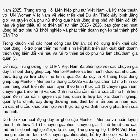
Năm 2025, Trung ương Hội Liên hiệp phụ nữ Việt Nam đã ký thỏa thuận
với UN Women Việt Nam về việc triển khai Dự án “Thúc đẩy bình đẳng
giới và quyền của phụ nữ thông qua hành động ứng phó với biến đổi khí
hậu và giảm thiểu rủi ro thiên tai” từ năm 2025 - 2026, bao gồm các hoạt
động hỗ trợ phụ nữ khởi nghiệp và phát triển doanh nghiệp tại thành phố
Cần Thơ.
Trong khuôn khổ các hoạt động của Dự án, có nội dung triển khai các
hoạt động Hỗ trợ phát triển mô hình sinh kế/phát triển sản xuất kinh doanh
thích ứng biến đổi khí hậu và rủi ro thiên tai do phụ nữ làm chủ/tham gia
quản lý.
Đến nay, Trung ương Hội LHPN Việt Nam đã phối hợp với các chuyên gia
duy trì hoạt động ghép cặp Mentor-Mentee và tiến hành khảo sát nhu cầu,
thực trạng và lựa chọn mô hình, qua đó, đã duy trì 4 tháng hoạt động
ghép cặp Mentor - Mentee từ tháng 11/2025 và đã lựa chọn 10 mô hình có
tiềm năng phát triển để huấn luyện theo hình thức 1:1 (1 chuyên gia/nhóm
chuyên gia:1 mô hình) và xác định nhu cầu cần hỗ trợ của 10 mô hình liên
quan đến mua sắm nguyên vật liệu, quản trị hợp tác xã, doanh nghiệp,
quản lý tài chính, xây dựng thương hiệu, thiết kế, in ấn bao bì nhãn mác
và các nhu cầu khác phù hợp với thực trạng và định hướng phát triển của
mô hình.
Để triển khai hoạt động duy trì ghép cặp Mentor - Mentee và huấn luyện
theo hình thức 1:1 (1 chuyên gia/nhóm chuyên gia: 1 mô hình) cho các
mô hình, doanh nghiệp được lựa chọn, Trung ương Hội LHPN Việt Nam
mong muốn tìm kiếm 01 chuyên gia điều phối, hỗ trợ theo dõi và kết nối
các hoạt động huấn luyện mô hình sinh kế tại thành phố Cần Thơ trong