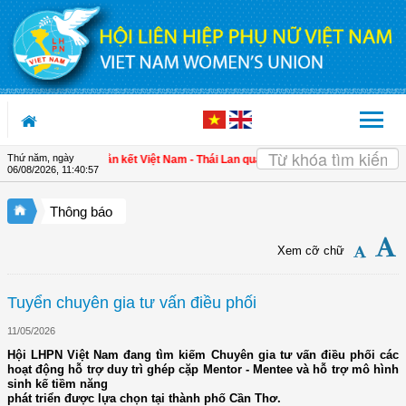
Truy cập nội dung luôn
Thứ năm, ngày
5
| Tăng cường gắn kết Việt Nam - Thái Lan qua triển lãm "Đan kết hữu nghị"
| 
06/08/2026
,
11:40:58
Thông báo
Xem cỡ chữ
Tuyển chuyên gia tư vấn điều phối
11/05/2026
Hội LHPN Việt Nam đang tìm kiếm Chuyên gia tư vấn điều phối các
hoạt động hỗ trợ duy trì ghép cặp Mentor - Mentee và hỗ trợ mô hình
sinh kế tiềm năng
phát triển được lựa chọn tại thành phố Cần Thơ.