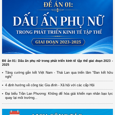
Đề án 01: Dấu ấn phụ nữ trong phát triển kinh tế tập thể giai đoạn 2023 -
2025
Tăng cường gắn kết Việt Nam - Thái Lan qua triển lãm "Đan kết hữu
nghị"
4 định hướng về công tác Gia đình - Xã hội với các cấp Hội
(12/TB-HĐKH) V/v đăng ký, đề xuất nhiệm vụ Khoa học, công nghệ và
đổi mới ...
Đại biểu Trần Lan Phương: Không để hòa giải khiến nạn nhân bạo lực
quay lại môi trường...
(898/KH/ĐCT) Kế hoạch thực hiện Quyết định số 2415/QĐ-TTg ngày
31/10/2025 ...
(417/QĐ-BNNMT) Quyết định phê duyệt Chương trình mục tiêu quốc gia