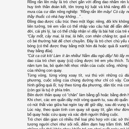
Rồng rắn lên mây là trò chơi gắn với đồng dao nhằm rèn l
huy tinh thần đoàn kết, tôn trọng kỷ luật và khả năng đối 
mưa của cư dân nông nghiệp:
“Rồng rắn lên mây/ Có cây n
thầy thuốc có nhà hay không...”
.
Đồng dao được cấu trúc theo một lôgic riêng, đôi khi khôn
liên tưởng, trẻ em vẫn có thể nhập vào câu hát để dẫn đế
đời, cái phi lý, lại có thể chấp nhận vì đấy là bài hát của trẻ
“Cây mốt, cây mai, lá trai, lá hến, con nhện chăng tơ, quả m
cô bé thường hát để chơi chuyền. Đây là trò chơi chủ yếu 
bóng (có thể được thay bằng một hòn đá hoặc quả ổi xanh) 
thay bằng đũa).
“Cút ca cút kít/ Làm ít ăn nhiều/ Nằm đâu ngủ đấy/ Nó lấy m
dao của trò chơi quay (cù) cũng được trẻ em yêu thích. T
năm tụm ba, bỏ quên hết nhọc nhằn của cuộc sống, những 
của những con quay.
Từng vòng, từng vòng xoay tít, vui thú với những cú đá
phương, cuộc sống của chúng dường như chỉ có vậy. Con
hình giống quả ổi; tuỳ theo từng địa phương, dân tộc mà c
(còn gọi là tu) ở phía trên.
Bên dưới thân quay có “chân” làm bằng gỗ hoặc bằng đinh 
Khi chơi, các em quấn dây một vòng quanh tu, sau đó quấn 
có nút thắt vào giữa hai ngón tay để giữ dây, sau đó vung t
Lúc này, theo quán tính con quay sẽ quay tít, gần như đứ
bổ quay hoặc cứu quay và xác định người thắng cuộc.
Trò chơi dân gian có nhiều thể loại phù hợp với các sở thí
tượng người chơi như sôi nổi, điềm đạm hay trầm tĩnh. Mỗi 