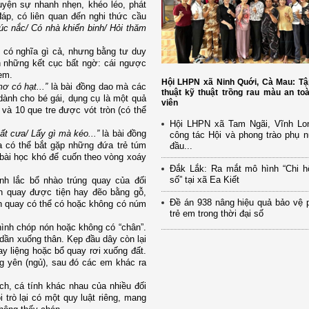
uyện sự nhanh nhẹn, khéo léo, phát
đáp, có liên quan đến nghi thức cầu
úc nắc/ Có nhà khiển binh/ Hỏi thăm
g có nghĩa gì cả, nhưng bằng tư duy
n những kết cục bất ngờ: cái ngược
 em.
Hội LHPN xã Ninh Quới, Cà Mau: Tậ
ơ có hạt...”
là bài đồng dao mà các
thuật kỹ thuật trồng rau màu an to
dành cho bé gái, dụng cụ là một quả
viên
và 10 que tre được vót tròn (có thể
Hội LHPN xã Tam Ngãi, Vĩnh Lo
ất cưa/ Lấy gì mà kéo...”
là bài đồng
công tác Hội và phong trào phụ 
a có thể bắt gặp những đứa trẻ túm
đầu...
bài học khó để cuốn theo vòng xoáy
Đắk Lắk: Ra mắt mô hình “Chi h
số” tại xã Ea Kiết
nh lắc bổ nhào trúng quay của đối
 quay được tiện hay đẽo bằng gỗ,
Đề án 938 nâng hiệu quả bảo vệ 
on quay có thể có hoặc không có núm
trẻ em trong thời đại số
hình chóp nón hoặc không có “chân”.
dần xuống thân. Kẹp đầu dây còn lại
ay liệng hoặc bổ quay rơi xuống đất.
ng yên (ngủ), sau đó các em khác ra
ch, cá tính khác nhau của nhiều đối
trò lại có một quy luật riêng, mang