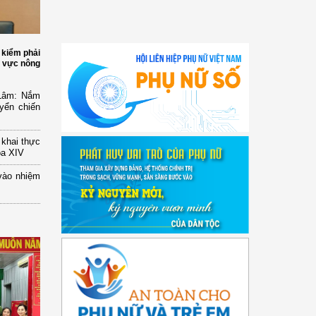
 kiểm phải
h vực nông
 Lâm: Nắm
yển chiến
n khai thực
óa XIV
vào nhiệm