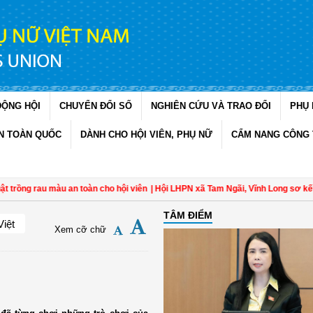
ĐỘNG HỘI
CHUYỂN ĐỔI SỐ
NGHIÊN CỨU VÀ TRAO ĐỔI
PHỤ 
N TOÀN QUỐC
DÀNH CHO HỘI VIÊN, PHỤ NỮ
CẨM NANG CÔNG 
rồng rau màu an toàn cho hội viên
| Hội LHPN xã Tam Ngãi, Vĩnh Long sơ kết cô
TÂM ĐIỂM
Việt
Xem cỡ chữ