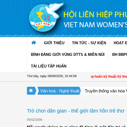
Truy cập nội dung luôn
GIỚI THIỆU
TIN TỨC - SỰ KIỆN
HOẠT 
BÌNH ĐẲNG GIỚI VÙNG DTTS & MIỀN NÚI
ĐH ĐBP
TÀI LIỆU TẬP HUẤN
Thứ bảy, ngày 08/08/2026
,
15:44:59
Hội LHPN xã Ninh Quới, Cà Mau: Tập huấn kỹ thuật kỹ thuật t
Văn hoá - Nghệ thuật
Truyền thống văn hóa 
Trò chơi dân gian - thế giới tâm hồn trẻ thơ
05/02/2006