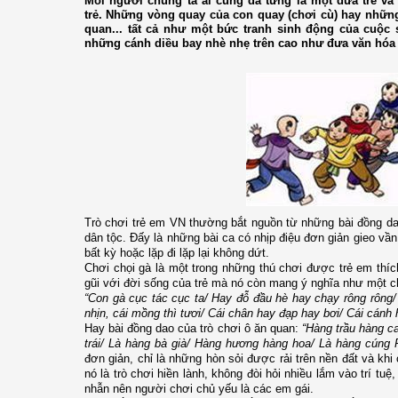
Mỗi người chúng ta ai cũng đã từng là một đứa trẻ và
trẻ. Những vòng quay của con quay (chơi cù) hay những
quan... tất cả như một bức tranh sinh động của cuộ
những cánh diều bay nhè nhẹ trên cao như đưa văn hóa
Trò chơi trẻ em VN thường bắt nguồn từ những bài đồng da
dân tộc. Đấy là những bài ca có nhịp điệu đơn giản gieo vần
bất kỳ hoặc lặp đi lặp lại không dứt.
Chơi chọi gà là một trong những thú chơi được trẻ em thích
gũi với đời sống của trẻ mà nó còn mang ý nghĩa như một ch
“Con gà cục tác cục ta/ Hay đỗ đầu hè hay chạy rông rông/
nhịn, cái mồng thì tươi/ Cái chân hay đạp hay bơi/ Cái cánh h
Hay bài đồng dao của trò chơi ô ăn quan:
“Hàng trầu hàng c
trái/ Là hàng bà già/ Hàng hương hàng hoa/ Là hàng cúng P
đơn giản, chỉ là những hòn sỏi được rải trên nền đất và kh
nó là trò chơi hiền lành, không đòi hỏi nhiều lắm vào trí tuệ
nhẫn nên người chơi chủ yếu là các em gái.