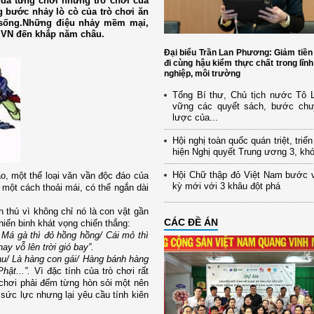
 đã từng chơi những trò chơi của
 bước nhảy lò cò của trò chơi ăn
c sống.Những điệu nhảy mềm mại,
 VN đến khắp năm châu.
Đại biểu Trần Lan Phương: Giảm tiền
đi cùng hậu kiểm thực chất trong lĩn
nghiệp, môi trường
Tổng Bí thư, Chủ tịch nước Tô
vững các quyết sách, bước chu
lược của...
Hội nghị toàn quốc quán triệt, triể
hiện Nghị quyết Trung ương 3, kh
Hội Chữ thập đỏ Việt Nam bước 
o, một thể loại văn vần độc đáo của
kỳ mới với 3 khâu đột phá
 một cách thoải mái, có thể ngắn dài
 thú vì không chỉ nó là con vật gần
CÁC ĐỀ ÁN
iến binh khát vọng chiến thắng:
 Má gà thì đỏ hồng hồng/ Cái mỏ thì
ay vỗ lên trời gió bay”.
au/ Là hàng con gái/ Hàng bánh hàng
hật...”.
Vì đặc tính của trò chơi rất
i chơi phải đếm từng hòn sỏi một nên
, sức lực nhưng lại yêu cầu tính kiên