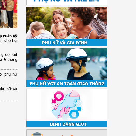
p huấn kỹ
àn cho hội
ng sơ kết
nữ 6 tháng
ội phụ nữ
phụ nữ và