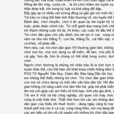
những sắc thái khác nhau khiến trẻ em chơi suốt ngày mà k
Rồng rắn lên mây, cướp cờ... là trò chơi nhằm rèn luyện sự
thần đoàn kết, tôn trọng kỷ luật và khả năng đối đáp.
Đẩy gậy lại có nhiều nét tương đồng và gần gũi với môn thi 
Trò kéo co cũng thể hiện tinh thần thượng võ, rèn luyện thể
Đánh đáo, chơi chuyền, chơi ô ăn quan lại rèn luyện kỹ n
toán, phán đoán chính xác. Từ chỗ ganh đua mang tính chấ
trở thành những cuộc thi tài, thi khéo, các cuộc thi đấu thể 
Trò chơi dân gian chủ yếu dành cho trẻ em ở các vùng nô
nôm na như tên thằng Tí, con Na, thằng Ốc, cái Hến vậy: nà
cà kheo, nổ pháo đất...
Hơn nữa, các trò chơi dân gian VN thường giản tiện, không
chơi mọi lúc, mọi nơi, dụng cụ dễ kiếm, dễ làm, chủ yếu lấ
cái gậy, hòn đá, hòn bi chúng có thể nhặt trong vườn, dư
chơi.
Người chơi thường là những trẻ chăn trâu lê la túm tụm ng
luyện thân thể, còn thể hiện nỗi khát khao chiến thắng tiềm 
PGS.TS Nguyễn Văn Huy, Giám đốc Bảo tàng Dân tộc học VN
em không thể thiếu những trò chơi. Trò chơi dân gian khôn
con mà nó chứa đựng cả một nền văn hóa dân tộc VN độc 
gian không chỉ nâng cánh cho tâm hồn trẻ, giúp trẻ phát triể
léo mà còn giúp các em hiểu về tình bạn, tình yêu gia đình
Trẻ em ở một xã hội công nghiệp, chỉ quen với máy móc
cũng là một thiệt thòi. Thiệt thòi hơn khi các em không đ
dân gian của thiếu nhi thuở trước - đang ngày càng bị ma
thành phố mà còn ở cả các vùng nông thôn, nơi mà đang dần
các em hiểu và tìm về cội nguồn với những trò chơi dân gian 