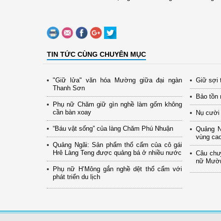
TIN TỨC CÙNG CHUYÊN MỤC
"Giữ lửa" văn hóa Mường giữa đại ngàn
Giữ sợi 
Thanh Sơn
Bảo tồn 
Phụ nữ Chăm giữ gìn nghề làm gốm không
cần bàn xoay
Nụ cười
“Báu vật sống” của làng Chăm Phú Nhuận
Quảng N
vùng cao
Quảng Ngãi: Sản phẩm thổ cẩm của cô gái
Hrê Làng Teng được quảng bá ở nhiều nước
Câu chu
nữ Mườn
Phụ nữ H’Mông gắn nghề dệt thổ cẩm với
phát triển du lịch