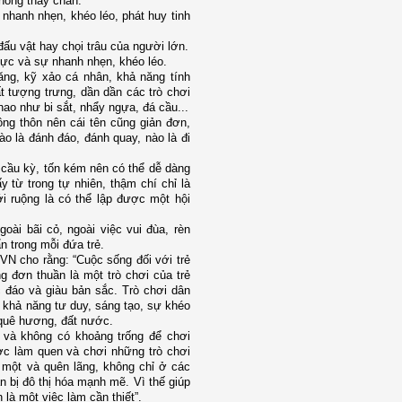
hông thấy chán.
 nhanh nhẹn, khéo léo, phát huy tinh
đấu vật hay chọi trâu của người lớn.
 lực và sự nhanh nhẹn, khéo léo.
ăng, kỹ xảo cá nhân, khả năng tính
t tượng trưng, dần dần các trò chơi
thao như bi sắt, nhẩy ngựa, đá cầu...
ng thôn nên cái tên cũng giản đơn,
o là đánh đáo, đánh quay, nào là đi
 cầu kỳ, tốn kém nên có thể dễ dàng
y từ trong tự nhiên, thậm chí chỉ là
ới ruộng là có thể lập được một hội
oài bãi cỏ, ngoài việc vui đùa, rèn
ẩn trong mỗi đứa trẻ.
 cho rằng: “Cuộc sống đối với trẻ
g đơn thuần là một trò chơi của trẻ
đáo và giàu bản sắc. Trò chơi dân
n khả năng tư duy, sáng tạo, sự khéo
, quê hương, đất nước.
 và không có khoảng trống để chơi
ược làm quen và chơi những trò chơi
i một và quên lãng, không chỉ ở các
 bị đô thị hóa mạnh mẽ. Vì thế giúp
là một việc làm cần thiết”.