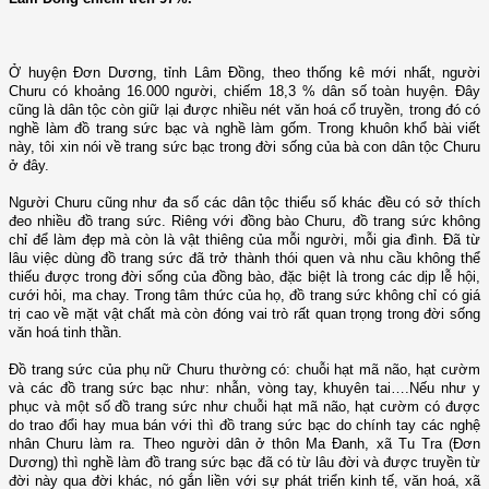
Ở huyện Đơn Dương, tỉnh Lâm Đồng, theo thống kê mới nhất, người
Churu có khoảng 16.000 người, chiếm 18,3 % dân số toàn huyện. Đây
cũng là dân tộc còn giữ lại được nhiều nét văn hoá cổ truyền, trong đó có
nghề làm đồ trang sức bạc và nghề làm gốm. Trong khuôn khổ bài viết
này, tôi xin nói về trang sức bạc trong đời sống của bà con dân tộc Churu
ở đây.
Người Churu cũng như đa số các dân tộc thiểu số khác đều có sở thích
đeo nhiều đồ trang sức. Riêng với đồng bào Churu, đồ trang sức không
chỉ để làm đẹp mà còn là vật thiêng của mỗi người, mỗi gia đình. Đã từ
lâu việc dùng đồ trang sức đã trở thành thói quen và nhu cầu không thể
thiếu được trong đời sống của đồng bào, đặc biệt là trong các dịp lễ hội,
cưới hỏi, ma chay. Trong tâm thức của họ, đồ trang sức không chỉ có giá
trị cao về mặt vật chất mà còn đóng vai trò rất quan trọng trong đời sống
văn hoá tinh thần.
Đồ trang sức của phụ nữ Churu thường có: chuỗi hạt mã não, hạt cườm
và các đồ trang sức bạc như: nhẫn, vòng tay, khuyên tai….Nếu như y
phục và một số đồ trang sức như chuỗi hạt mã não, hạt cườm có được
do trao đổi hay mua bán với thì đồ trang sức bạc do chính tay các nghệ
nhân Churu làm ra. Theo người dân ở thôn Ma Đanh, xã Tu Tra (Đơn
Dương) thì nghề làm đồ trang sức bạc đã có từ lâu đời và được truyền từ
đời này qua đời khác, nó gắn liền với sự phát triển kinh tế, văn hoá, xã