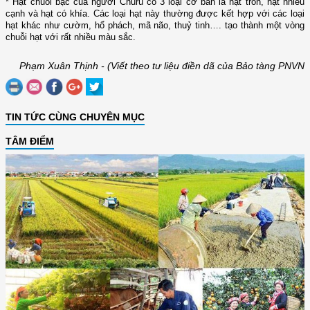
*
Hạt chuỗi bạc
của người Churu có 3 loại cơ bản là hạt tròn, hạt nhiều
cạnh và hạt có khía. Các loại hạt này thường được kết hợp với các loại
hạt khác như cườm, hổ phách, mã não, thuỷ tinh…. tạo thành một vòng
chuỗi hạt với rất nhiều màu sắc.
Phạm Xuân Thịnh - (Viết theo tư liệu điền dã của Bảo tàng PNVN
TIN TỨC CÙNG CHUYÊN MỤC
TÂM ĐIỂM