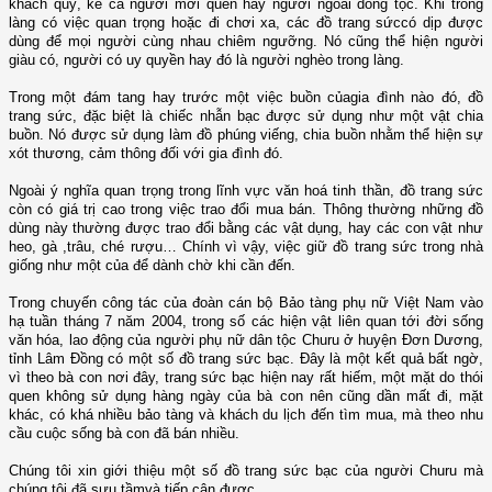
khách quý, kể cả người mới quen hay người ngoài dòng tộc. Khi trong
làng có việc quan trọng hoặc đi chơi xa, các đồ trang sứccó dịp được
dùng để mọi người cùng nhau chiêm ngưỡng. Nó cũng thể hiện người
giàu có, người có uy quyền hay đó là người nghèo trong làng.
Trong một đám tang hay trước một việc buồn củagia đình nào đó, đồ
trang sức, đặc biệt là chiếc nhẫn bạc được sử dụng như một vật chia
buồn. Nó được sử dụng làm đồ phúng viếng, chia buồn nhằm thể hiện sự
xót thương, cảm thông đối với gia đình đó.
Ngoài ý nghĩa quan trọng trong lĩnh vực văn hoá tinh thần, đồ trang sức
còn có giá trị cao trong việc trao đổi mua bán. Thông thường những đồ
dùng này thường được trao đổi bằng các vật dụng, hay các con vật như
heo, gà ,trâu, ché rượu… Chính vì vậy, việc giữ đồ trang sức trong nhà
giống như một của để dành chờ khi cần đến.
Trong chuyến công tác của đoàn cán bộ Bảo tàng phụ nữ Việt Nam vào
hạ tuần tháng 7 năm 2004, trong số các hiện vật liên quan tới đời sống
văn hóa, lao động của người phụ nữ dân tộc Churu ở huyện Đơn Dương,
tỉnh Lâm Đồng có một số đồ trang sức bạc. Đây là một kết quả bất ngờ,
vì theo bà con nơi đây, trang sức bạc hiện nay rất hiếm, một mặt do thói
quen không sử dụng hàng ngày của bà con nên cũng dần mất đi, mặt
khác, có khá nhiều bảo tàng và khách du lịch đến tìm mua, mà theo nhu
cầu cuộc sống bà con đã bán nhiều.
Chúng tôi xin giới thiệu một số đồ trang sức bạc của người Churu mà
chúng tôi đã sưu tầmvà tiếp cận được.