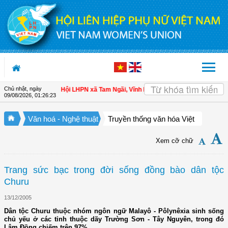
Truy cập nội dung luôn
Chủ nhật, ngày
n cho hội viên
| Hội LHPN xã Tam Ngãi, Vĩnh Long sơ kết công tác Hội và phon
09/08/2026
,
01:26:23
Văn hoá - Nghệ thuật
Truyền thống văn hóa Việt
Xem cỡ chữ
Trang sức bạc trong đời sống đồng bào dân tộc
Churu
13/12/2005
Dân tộc Churu thuộc nhóm ngôn ngữ Malayô - Pôlynêxia sinh sống
chủ yếu ở các tỉnh thuộc dãy Trường Sơn - Tây Nguyên, trong đó
Lâm Đồng chiếm trên 97%.