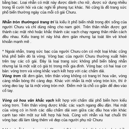
bằng bạc. Loại nhẫn có mặt này được dành cho nữ, được sử dụng nhiều
trong lễ cưới hỏi và các nghi lễ phong tục khác. Nó cũng là đồ trang sức
phổ biến thường ngày của mỗi cô gái Churu.
Nhẫn tròn thường
có trang trí
là kiểu ít phổ biến nhất trong đời sống của
người Churu và chỉ dùng riêng cho nam giới. Trên thân nhẫn được gọt
thành các mặt nhỏ hoặc khắc thành các vạch chạy ngang thân nhẫn cách
đều nhau. Kiểu trang trí này khá đơn giản nhưng lại toát lên vẻ khoẻ
khoắn mạnh mẽ .
* Ngoài nhẫn, trang sức bạc của người Churu còn có một loại khác cũng
khá phổ biến đó là vòng. Vòng bạc của người Churu thường xuất hiện
trên tay các cô gái. Đây là loại trang sức không phổ biến bằng nhẫn
nhưng lại là một vật có giá trị trong mỗi gia đình. Vòng bạc có hai loại cơ
bản: vòng trơn và vòng khắc vạch kết hợp với các chấm dải.
Vòng trơn
rất đơn giản, trên thân vòng không có trang trí hoa văn, vòng
càng nhẵn bóng thì càng đẹp. Khác với nhẫn là một vòng tròn kín, thì ở
vòng đeo tay lại là một vòng tròn mở. Điểm mở là chỗ co giãn để đeo vào
cổ tay.
Vòng có hoa văn khắc vạch
kết hợp với chấm dải phổ biến hơn kiểu
vòng trơn. Trên thân vòng được khắc các vạch ngang đều đặn. Hai mặt
của vòng có in hình các dấu chấm dải xen giữa các đầu hoa văn khác
cạnh tạo nên một sự kết hợp hài hoà. Cùng với nhẫn và hạt chuỗi thì
vòng bạc đã làm tăng thêm vẻ đẹp của người phụ nữ Churu