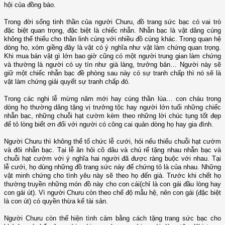
hội của đồng bào.
Trong đời sống tinh thần của người Churu, đồ trang sức bạc có vai trò
đặc biệt quan trọng, đặc biệt là chiếc nhẫn. Nhẫn bạc là vật dâng cúng
không thể thiếu cho thần linh cùng với nhiều đồ cúng khác. Trong quan hệ
dòng họ, xóm giềng đây là vật có ý nghĩa như vật làm chứng quan trọng.
Khi mua bán vật gì lớn bao giờ cũng có một người trung gian làm chứng
và thường là người có uy tín như già làng, trưởng bản… Người này sẽ
giữ một chiếc nhẫn bạc đề phòng sau này có sự tranh chấp thì nó sẽ là
vật làm chứng giải quyết sự tranh chấp đó.
Trong các nghi lễ mừng năm mới hay cúng thần lúa… con cháu trong
dòng họ thường dâng tặng vị trưởng tộc hay người lớn tuổi những chiếc
nhẫn bạc, những chuỗi hạt cườm kèm theo những lời chúc tụng tốt đẹp
để tỏ lòng biết ơn đối với người có công cai quản dòng họ hay gia đình.
Người Churu thì không thể tổ chức lễ cưới, hỏi nếu thiếu chuỗi hạt cườm
và đôi nhẫn bạc. Tại lễ ăn hỏi cô dâu và chú rể tặng nhau nhẫn bạc và
chuỗi hạt cườm với ý nghĩa hai người đã được ràng buộc với nhau. Tại
lễ cưới, họ dùng những đồ trang sức này để chứng tỏ là của nhau. Những
vật minh chứng cho tình yêu này sẽ theo họ đến già. Trước khi chết họ
thường truyền những món đồ này cho con cái(chỉ là con gái đầu lòng hay
con gái út). Vì người Churu còn theo chế độ mẫu hệ, nên con gái (đặc biệt
là con út) có quyền thừa kế tài sản.
Người Churu còn thể hiện tình cảm bằng cách tặng trang sức bạc cho