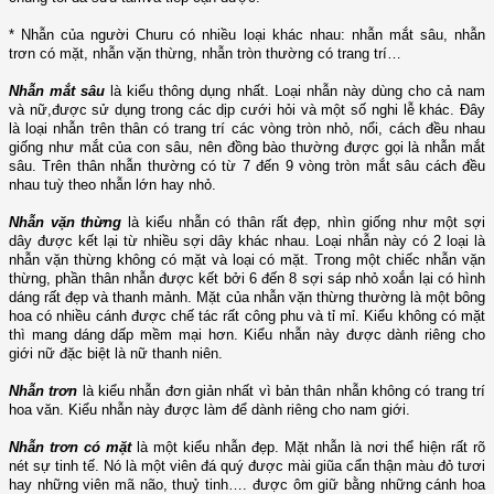
* Nhẫn của người Churu có nhiều loại khác nhau: nhẫn mắt sâu, nhẫn
trơn có mặt, nhẫn vặn thừng, nhẫn tròn thường có trang trí…
Nhẫn mắt sâu
là kiểu thông dụng nhất. Loại nhẫn này dùng cho cả nam
và nữ,được sử dụng trong các dịp cưới hỏi và một số nghi lễ khác. Đây
là loại nhẫn trên thân có trang trí các vòng tròn nhỏ, nổi, cách đều nhau
giống như mắt của con sâu, nên đồng bào thường được gọi là nhẫn mắt
sâu. Trên thân nhẫn thường có từ 7 đến 9 vòng tròn mắt sâu cách đều
nhau tuỳ theo nhẫn lớn hay nhỏ.
Nhẫn vặn thừng
là kiểu nhẫn có thân rất đẹp, nhìn giống như một sợi
dây được kết lại từ nhiều sợi dây khác nhau. Loại nhẫn này có 2 loại là
nhẫn vặn thừng không có mặt và loại có mặt. Trong một chiếc nhẫn vặn
thừng, phần thân nhẫn được kết bởi 6 đến 8 sợi sáp nhỏ xoắn lại có hình
dáng rất đẹp và thanh mảnh. Mặt của nhẫn vặn thừng thường là một bông
hoa có nhiều cánh được chế tác rất công phu và tỉ mỉ. Kiểu không có mặt
thì mang dáng dấp mềm mại hơn. Kiểu nhẫn này được dành riêng cho
giới nữ đặc biệt là nữ thanh niên.
Nhẫn trơn
là kiểu nhẫn đơn giản nhất vì bản thân nhẫn không có trang trí
hoa văn. Kiểu nhẫn này được làm để dành riêng cho nam giới.
Nhẫn trơn có mặt
là một kiểu nhẫn đẹp. Mặt nhẫn là nơi thể hiện rất rõ
nét sự tinh tế. Nó là một viên đá quý được mài giũa cẩn thận màu đỏ tươi
hay những viên mã não, thuỷ tinh…. được ôm giữ bằng những cánh hoa