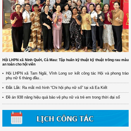
Hội LHPN xã Ninh Quới, Cà Mau: Tập huấn kỹ thuật kỹ thuật trồng rau màu
an toàn cho hội viên
Hội LHPN xã Tam Ngãi, Vĩnh Long sơ kết công tác Hội và phong trào
phụ nữ 6 tháng đầu...
(12/TB-HĐKH) V/v đăng ký, đề xuất nhiệm vụ Khoa học, công nghệ và
Đắk Lắk: Ra mắt mô hình “Chi hội phụ nữ số” tại xã Ea Kiết
đổi mới ...
Đề án 938 nâng hiệu quả bảo vệ phụ nữ và trẻ em trong thời đại số
(898/KH/ĐCT) Kế hoạch thực hiện Quyết định số 2415/QĐ-TTg ngày
31/10/2025 ...
(417/QĐ-BNNMT) Quyết định phê duyệt Chương trình mục tiêu quốc gia
xây dựng ...
(891/KH-ĐCT) Kế hoạch thực hiện Nghị quyết số 72-NQ/TW ngày
9/9/2025 của Bộ ...