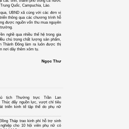
ại các tỉnh, thành phố trong cả nước
ng Trung Quốc, Campuchia, Lào.
n qua, UBND xã cùng với các đơn vị
triển thông qua các chương trình hỗ
động được nguồn vốn thu mua nguyên
 trường.
yền nghề qua nhiều thế hệ trong gia
 đều chú trọng chất lượng sản phẩm,
n Thành Đông làm ra luôn được thị
n nơi dây thêm xôm tụ.
Ngọc Thư
ủ tịch Thường trực Trần Lan
 Thúc đẩy nguồn lực, vượt chỉ tiêu
át triển kinh tế tập thể do phụ nữ
ồng Tháp trao kinh phí hỗ trợ sinh
 nghiệp cho 10 hội viên phụ nữ có