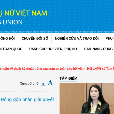
ĐỘNG HỘI
CHUYỂN ĐỔI SỐ
NGHIÊN CỨU VÀ TRAO ĐỔI
PHỤ 
N TOÀN QUỐC
DÀNH CHO HỘI VIÊN, PHỤ NỮ
CẨM NANG CÔNG 
n kỹ thuật kỹ thuật trồng rau màu an toàn cho hội viên
| Hội LHPN xã Tam Ngãi
TÂM ĐIỂM
Xem cỡ chữ
 Đông góp phần giải quyết