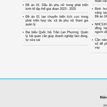
hoàn cả
Đề án 01: Dấu ấn phụ nữ trong phát triển
kinh tế tập thể giai đoạn 2023 - 2025
Định hư
sáng tạ
Đề án 24
Đề án 01 tạo chuyển biến tích cực trong
phát triển hợp tác xã do phụ nữ tham gia
quản lý
NHCSXH 
đồng hà
người d
Đại biểu Quốc hội Trần Lan Phương: Quản
lý hải quan cần giúp doanh nghiệp làm đúng,
tự sửa sai
Cần nân
số để p
vay
Điện
Ghi