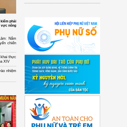
 kiểm phải
h vực nông
 Lâm: Nắm
yển chiến
n khai thực
óa XIV
vào nhiệm