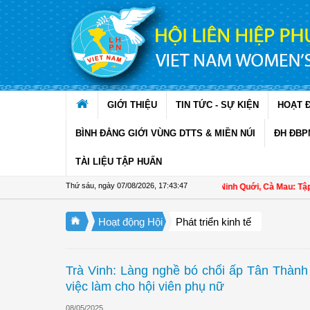
Truy cập nội dung luôn
GIỚI THIỆU
TIN TỨC - SỰ KIỆN
HOẠT 
BÌNH ĐẲNG GIỚI VÙNG DTTS & MIỀN NÚI
ĐH ĐBP
TÀI LIỆU TẬP HUẤN
Thứ sáu, ngày 07/08/2026
,
17:43:47
Hội LHPN xã Ninh Quới, Cà Mau: Tập huấ
Hoạt động Hội
Phát triển kinh tế
Trà Vinh: Làng nghề bó chổi ấp Tân Thành
việc làm cho hội viên phụ nữ
08/05/2025