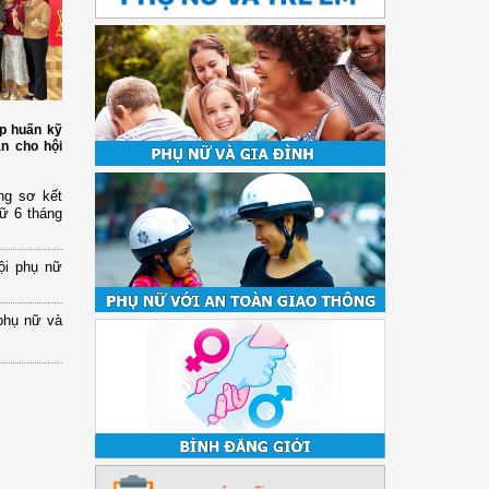
p huấn kỹ
àn cho hội
ng sơ kết
nữ 6 tháng
ội phụ nữ
phụ nữ và