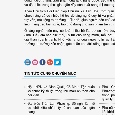
đồng/người/tháng. Sản phẩm của làng nghề
được tiêu thụ t
và đặc biệt trong thời gian gần đây còn xuất sang thị trườ
Theo Chủ tịch Hội Liên hiệp Phụ nữ xã Tân Hòa, thời gia
chức năng đã có nhiều hỗ trợ để làng nghề duy trì và phát 
trợ vốn, mở rộng thị trường… Từ đó, giúp người dân chủ 
liệu, nâng cao tay nghề, tạo chỗ đứng cho sản phẩm trên thị
Ở làng nghề, hiện nay có khá nhiều hộ lập cơ sở lớn, tru
đình. Để đảm bảo giữ mối, uy tín cho riêng mình, mỗi nơi
giá thành cạnh tranh. Nhờ vậy, chổi của người dân ấp Tâ
trường tin tưởng đón nhận, góp phần cho đời sống người dâ
TIN TỨC CÙNG CHUYÊN MỤC
Hội LHPN xã Ninh Quới, Cà Mau: Tập huấn
Phó Ch
kỹ thuật kỹ thuật trồng rau màu an toàn cho
Phương:
hội viên
trong ph
quản lý
Đại biểu Trần Lan Phương: Đề nghị làm rõ
cơ chế điều chỉnh tỷ lệ an toàn của ngân
Phụ nữ Đ
hàng
kế khởi