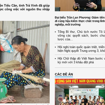
n Tiểu Cần, tỉnh Trà Vinh đã giúp
ược công việc với nguồn thu nhập
Đại biểu Trần Lan Phương: Giảm tiền
đi cùng hậu kiểm thực chất trong lĩn
nghiệp, môi trường
Tổng Bí thư, Chủ tịch nước Tô
vững các quyết sách, bước chu
lược của...
Hội nghị toàn quốc quán triệt, triể
hiện Nghị quyết Trung ương 3, kh
Hội Chữ thập đỏ Việt Nam bước 
kỳ mới với 3 khâu đột phá
CÁC ĐỀ ÁN