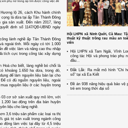
hị em phụ nữ trong ấp tìm được công việc để
o Hương lộ 26, cách Khu hành chính
ừ cọng lá dừa tại ấp Tân Thành Đông
 gia sản xuất. Đến năm 2017, làng
 quyết định số 1147/QĐ-UBND ngày
Hội LHPN xã Ninh Quới, Cà Mau: Tậ
thuật kỹ thuật trồng rau màu an to
ủ công lành nghề ấp Tân Thành Đông
viên
và ngoài tỉnh. Mỗi ngày có tới 1.000
ấn đề việc làm và nâng cao thu nhập
Hội LHPN xã Tam Ngãi, Vĩnh Lo
đà tích cực trong công tác xây dựng
công tác Hội và phong trào phụ 
đầu...
 Hoà cho biết, làng nghề bó chổi là
Đắk Lắk: Ra mắt mô hình “Chi h
́ khoảng 1.650 ha dừa, trong đó,
số” tại xã Ea Kiết
ụng để làm nguyên liệu bán lại cho
. Để có đủ nguồn nguyên liệu, ngoài
Đề án 938 nâng hiệu quả bảo vệ 
ua nguyên liệu ở các huyện trong
trẻ em trong thời đại số
ó 03 cơ sở sản xuất quy mô lớn, với
 1.200 lao động trên địa bàn huyện
yên liệu cho làng nghề.
 3,6 triệu sản phẩm các loại ra thị
% giá trị sản xuất trong ngành công
 động làm việc tại đây từ 4,5 triệu