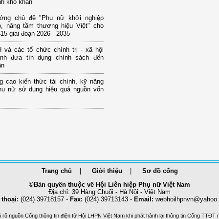
nh khó khăn
ớng chủ đề "Phụ nữ khởi nghiệp
o, nâng tầm thương hiệu Việt" cho
15 giai đoạn 2026 - 2035
và các tổ chức chính trị - xã hội
nh đưa tín dụng chính sách đến
ân
g cao kiến thức tài chính, kỹ năng
hụ nữ sử dụng hiệu quả nguồn vốn
Trang chủ
Giới thiệu
Sơ đồ cổng
©Bản quyền thuộc về Hội Liên hiệp Phụ nữ Việt Nam
Địa chỉ: 39 Hàng Chuối - Hà Nội - Việt Nam
 thoại:
(024) 39718157 -
Fax:
(024) 39713143 -
Email:
webhoilhpnvn@yahoo
 rõ nguồn Cổng thông tin điện tử Hội LHPN Việt Nam khi phát hành lại thông tin Cổng TTĐT 