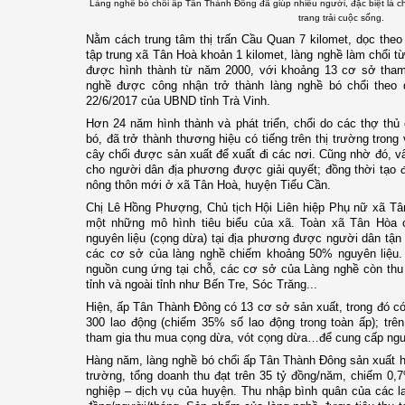
Làng nghề bó chổi ấp Tân Thành Đông đã giúp nhiều người, đặc biệt là c
trang trải cuộc sống.
Nằm cách trung tâm thị trấn Cầu Quan 7 kilomet, dọc the
tập trung xã Tân Hoà khoản 1 kilomet, làng nghề làm chổi t
được hình thành từ năm 2000, với khoảng 13 cơ sở tham
nghề được công nhận trở thành làng nghề bó chổi theo
22/6/2017 của UBND tỉnh Trà Vinh.
Hơn 24 năm hình thành và phát triển, chổi do các thợ th
bó, đã trở thành thương hiệu có tiếng trên thị trường trong 
cây chổi được sản xuất để xuất đi các nơi. Cũng nhờ đó, v
cho người dân địa phương được giải quyết; đồng thời tạo 
nông thôn mới ở xã Tân Hoà, huyện Tiểu Cần.
Chị Lê Hồng Phượng, Chủ tịch Hội Liên hiệp Phụ nữ xã Tân
một những mô hình tiêu biểu của xã. Toàn xã Tân Hòa co
nguyên liệu (cọng dừa) tại địa phương được người dân tận d
các cơ sở của làng nghề chiếm khoảng 50% nguyên liệu
nguồn cung ứng tại chỗ, các cơ sở của Làng nghề còn thu m
tỉnh và ngoài tỉnh như Bến Tre, Sóc Trăng...
Hiện, ấp Tân Thành Đông có 13 cơ sở sản xuất, trong đó c
300 lao động (chiếm 35% số lao động trong toàn ấp); trên
tham gia thu mua cọng dừa, vót cọng dừa…để cung cấp ngu
Hàng năm, làng nghề bó chổi ấp Tân Thành Đông sản xuất hơn
trường, tổng doanh thu đạt trên 35 tỷ đồng/năm, chiếm 0,7
nghiệp – dịch vụ của huyện. Thu nhập bình quân của các lao