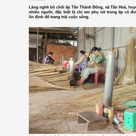
Làng nghề bó chổi ấp Tân Thành Đông, xã Tân Hoà, huyệ
nhiều người, đặc biệt là chị em phụ nữ trong ấp có đ
ổn định để trang trải cuộc sống.