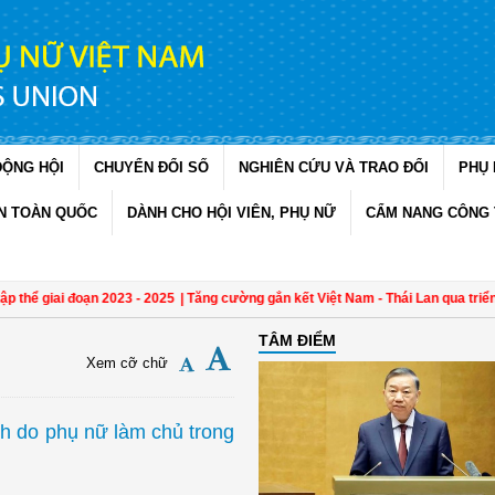
ĐỘNG HỘI
CHUYỂN ĐỔI SỐ
NGHIÊN CỨU VÀ TRAO ĐỔI
PHỤ 
N TOÀN QUỐC
DÀNH CHO HỘI VIÊN, PHỤ NỮ
CẨM NANG CÔNG 
giai đoạn 2023 - 2025
| Tăng cường gắn kết Việt Nam - Thái Lan qua triển lãm "Đ
TÂM ĐIỂM
Xem cỡ chữ
h do phụ nữ làm chủ trong