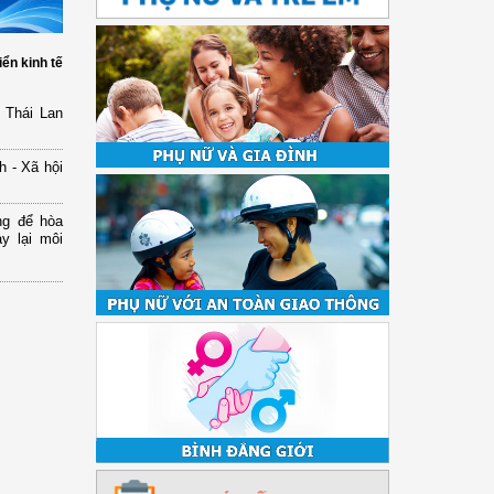
iển kinh tế
 Thái Lan
h - Xã hội
ng để hòa
y lại môi