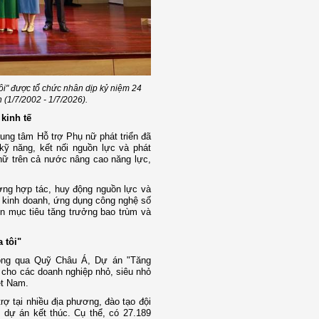
ôi" được tổ chức nhân dịp kỷ niệm 24
 (1/7/2002 - 1/7/2026).
kinh tế
ung tâm Hỗ trợ Phụ nữ phát triển đã
 kỹ năng, kết nối nguồn lực và phát
 nữ trên cả nước nâng cao năng lực,
ờng hợp tác, huy động nguồn lực và
n kinh doanh, ứng dụng công nghệ số
ện mục tiêu tăng trưởng bao trùm và
 tôi"
hông qua Quỹ Châu Á, Dự án "Tăng
 cho các doanh nghiệp nhỏ, siêu nhỏ
ệt Nam.
ợ tại nhiều địa phương, đào tạo đội
i dự án kết thúc. Cụ thể, có 27.189