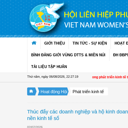
Truy cập nội dung luôn
GIỚI THIỆU
TIN TỨC - SỰ KIỆN
HOẠT 
BÌNH ĐẲNG GIỚI VÙNG DTTS & MIỀN NÚI
ĐH ĐBP
TÀI LIỆU TẬP HUẤN
Thứ năm, ngày 06/08/2026
,
22:27:20
Đề án 01: Dấu ấn phụ nữ trong phát triển kinh tế tập thể 
Hoạt động Hội
Phát triển kinh tế
Thúc đẩy các doanh nghiệp và hộ kinh doan
nền kinh tế số
02/07/2026