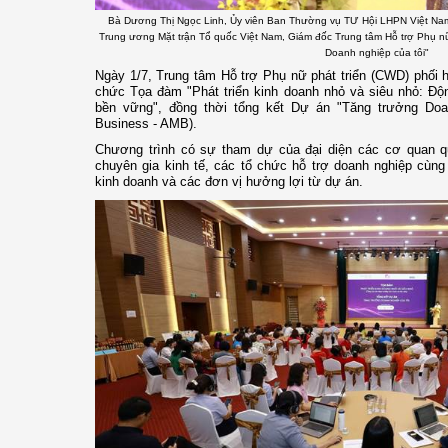
Bà Dương Thị Ngọc Linh, Ủy viên Ban Thường vụ TƯ Hội LHPN Việt N
Trung ương Mặt trận Tổ quốc Việt Nam, Giám đốc Trung tâm Hỗ trợ Phụ nữ
Doanh nghiệp của tôi"
Ngày 1/7, Trung tâm Hỗ trợ Phụ nữ phát triển (CWD) phối 
chức Tọa đàm "Phát triển kinh doanh nhỏ và siêu nhỏ: Độ
bền vững", đồng thời tổng kết Dự án "Tăng trưởng Doan
Business - AMB).
Chương trình có sự tham dự của đại diện các cơ quan q
chuyên gia kinh tế, các tổ chức hỗ trợ doanh nghiệp cùn
kinh doanh và các đơn vị hưởng lợi từ dự án.