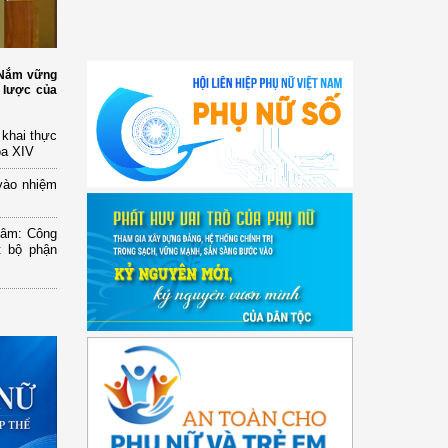
: Nắm vững
 lược của
n khai thực
óa XIV
vào nhiệm
Lâm: Công
t bộ phận