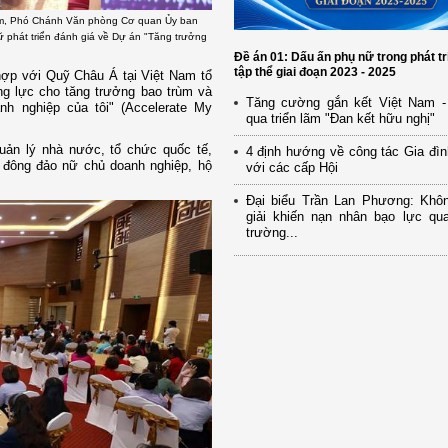
am, Phó Chánh Văn phòng Cơ quan Ủy ban
 phát triển đánh giá về Dự án "Tăng trưởng
Đề án 01: Dấu ấn phụ nữ trong phát tr
tập thể giai đoạn 2023 - 2025
hợp với Quỹ Châu Á tại Việt Nam tổ
ng lực cho tăng trưởng bao trùm và
Tăng cường gắn kết Việt Nam -
h nghiệp của tôi" (Accelerate My
qua triển lãm "Đan kết hữu nghị"
uản lý nhà nước, tổ chức quốc tế,
4 định hướng về công tác Gia đìn
g đông đảo nữ chủ doanh nghiệp, hộ
với các cấp Hội
Đại biểu Trần Lan Phương: Khô
giải khiến nạn nhân bạo lực qua
trường...