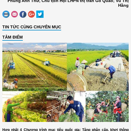
Phùng Anh Thư, Chủ tịch Hội LHPN thị trấn Gò Quao; Vũ Thị
Hằng
TIN TỨC CÙNG CHUYÊN MỤC
TÂM ĐIỂM
Hợp nhất 4 Chương trình mục tiêu quốc gia: Tăng phân cấp, khơi thông