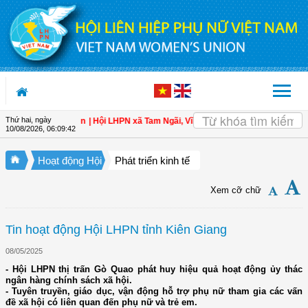
Truy cập nội dung luôn
Thứ hai, ngày
toàn cho hội viên
| Hội LHPN xã Tam Ngãi, Vĩnh Long sơ kết công tác Hội và ph
10/08/2026
,
06:09:43
Hoạt động Hội
Phát triển kinh tế
Xem cỡ chữ
Tin hoạt động Hội LHPN tỉnh Kiên Giang
08/05/2025
- Hội LHPN thị trấn Gò Quao phát huy hiệu quả hoạt động ủy thác
ngân hàng chính sách xã hội.
- Tuyên truyền, giáo dục, vận động hỗ trợ phụ nữ tham gia các vấn
đề xã hội có liên quan đến phụ nữ và trẻ em.