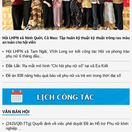
Hội LHPN xã Ninh Quới, Cà Mau: Tập huấn kỹ thuật kỹ thuật trồng rau màu
an toàn cho hội viên
Hội LHPN xã Tam Ngãi, Vĩnh Long sơ kết công tác Hội và phong trào
phụ nữ 6 tháng đầu...
(12/TB-HĐKH) V/v đăng ký, đề xuất nhiệm vụ Khoa học, công nghệ và
Đắk Lắk: Ra mắt mô hình “Chi hội phụ nữ số” tại xã Ea Kiết
đổi mới ...
Đề án 938 nâng hiệu quả bảo vệ phụ nữ và trẻ em trong thời đại số
(898/KH/ĐCT) Kế hoạch thực hiện Quyết định số 2415/QĐ-TTg ngày
31/10/2025 ...
(417/QĐ-BNNMT) Quyết định phê duyệt Chương trình mục tiêu quốc gia
xây dựng ...
(891/KH-ĐCT) Kế hoạch thực hiện Nghị quyết số 72-NQ/TW ngày
9/9/2025 của Bộ ...
VĂN BẢN HỘI
(2415/QĐ-TTg) Quyết định về việc phê duyệt Đề án Hỗ trợ Phụ nữ khởi
nghiệp ...