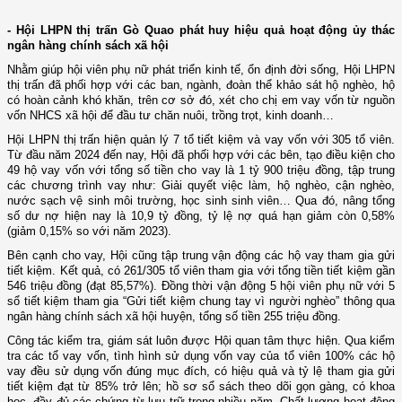
- Hội LHPN thị trấn Gò Quao phát huy hiệu quả hoạt động ủy thác
ngân hàng chính sách xã hội
Nhằm giúp hội viên phụ nữ phát triển kinh tế, ổn định đời sống, Hội LHPN
thị trấn đã phối hợp với các ban, ngành, đoàn thể khảo sát hộ nghèo, hộ
có hoàn cảnh khó khăn, trên cơ sở đó, xét cho chị em vay vốn từ nguồn
vốn NHCS xã hội để đầu tư chăn nuôi, trồng trọt, kinh doanh…
Hội LHPN thị trấn hiện quản lý 7 tổ tiết kiệm và vay vốn với 305 tổ viên.
Từ đầu năm 2024 đến nay, Hội đã phối hợp với các bên, tạo điều kiện cho
49 hộ vay vốn với tổng số tiền cho vay là 1 tỷ 900 triệu đồng, tập trung
các chương trình vay như: Giải quyết việc làm, hộ nghèo, cận nghèo,
nước sạch vệ sinh môi trường, học sinh sinh viên… Qua đó, nâng tổng
số dư nợ hiện nay là 10,9 tỷ đồng, tỷ lệ nợ quá hạn giảm còn 0,58%
(giảm 0,15% so với năm 2023).
Bên cạnh cho vay, Hội cũng tập trung vận động các hộ vay tham gia gửi
tiết kiệm. Kết quả, có 261/305 tổ viên tham gia với tổng tiền tiết kiệm gần
546 triệu đồng (đạt 85,57%). Đồng thời vận động 5 hội viên phụ nữ với 5
sổ tiết kiệm tham gia “Gửi tiết kiệm chung tay vì người nghèo” thông qua
ngân hàng chính sách xã hội huyện, tổng số tiền 255 triệu đồng.
Công tác kiểm tra, giám sát luôn được Hội quan tâm thực hiện. Qua kiểm
tra các tổ vay vốn, tình hình sử dụng vốn vay của tổ viên 100% các hộ
vay đều sử dụng vốn đúng mục đích, có hiệu quả và tỷ lệ tham gia gửi
tiết kiệm đạt từ 85% trở lên; hồ sơ sổ sách theo dõi gọn gàng, có khoa
học, đầy đủ các chứng từ lưu trữ trong nhiều năm. Chất lượng hoạt động