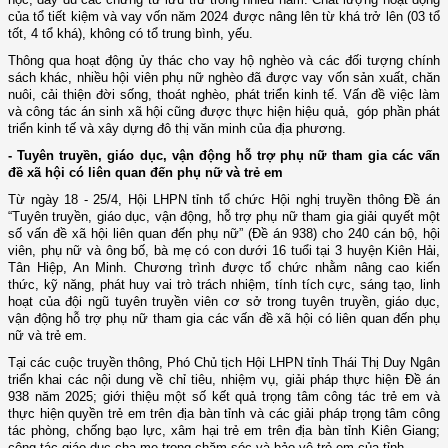
của tổ tiết kiệm và vay vốn năm 2024 được nâng lên từ khá trở lên (03 tổ
tốt, 4 tổ khá), không có tổ trung bình, yếu.
Thông qua hoạt động ủy thác cho vay hộ nghèo và các đối tượng chính
sách khác, nhiều hội viên phụ nữ nghèo đã được vay vốn sản xuất, chăn
nuôi, cải thiện đời sống, thoát nghèo, phát triển kinh tế. Vấn đề việc làm
và công tác án sinh xã hội cũng được thực hiện hiệu quả, góp phần phát
triển kinh tế và xây dựng đô thị văn minh của địa phương.
- Tuyên truyền, giáo dục, vận động hỗ trợ phụ nữ tham gia các vấn
đề xã hội có liên quan đến phụ nữ và trẻ em
Từ ngày 18 - 25/4, Hội LHPN tỉnh tổ chức Hội nghị truyền thông Đề án
“Tuyên truyền, giáo dục, vận động, hỗ trợ phụ nữ tham gia giải quyết một
số vấn đề xã hội liên quan đến phụ nữ” (Đề án 938) cho 240 cán bộ, hội
viên, phụ nữ và ông bố, bà mẹ có con dưới 16 tuổi tại 3 huyện Kiên Hải,
Tân Hiệp, An Minh. Chương trình được tổ chức nhằm nâng cao kiến
thức, kỹ năng, phát huy vai trò trách nhiệm, tính tích cực, sáng tạo, linh
hoạt của đội ngũ tuyên truyền viên cơ sở trong tuyên truyền, giáo dục,
vận động hỗ trợ phụ nữ tham gia các vấn đề xã hội có liên quan đến phụ
nữ và trẻ em.
Tại các cuộc truyền thông, Phó Chủ tịch Hội LHPN tỉnh Thái Thị Duy Ngân
triển khai các nội dung về chỉ tiêu, nhiệm vụ, giải pháp thực hiện Đề án
938 năm 2025; giới thiệu một số kết quả trọng tâm công tác trẻ em và
thực hiện quyền trẻ em trên địa bàn tỉnh và các giải pháp trọng tâm công
tác phòng, chống bạo lực, xâm hại trẻ em trên địa bàn tỉnh Kiên Giang;
công tác giáo dục cha mẹ trong chăm sóc và bảo vệ trẻ em của tỉnh.