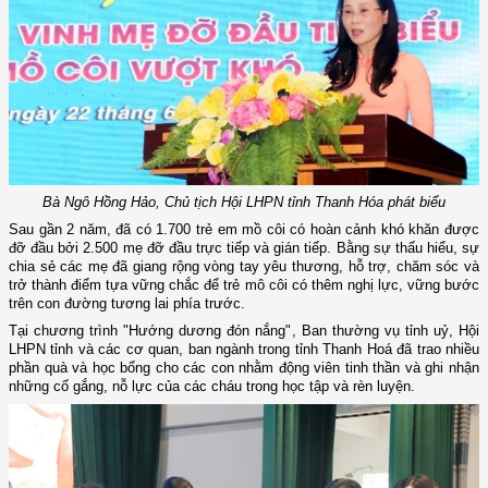
Bà Ngô Hồng Hảo, Chủ tịch Hội LHPN tỉnh Thanh Hóa phát biểu
Sau gần 2 năm, đã có 1.700 trẻ em mồ côi có hoàn cảnh khó khăn được
đỡ đầu bởi 2.500 mẹ đỡ đầu trực tiếp và gián tiếp. Bằng sự thấu hiểu, sự
chia sẻ các mẹ đã giang rộng vòng tay yêu thương, hỗ trợ, chăm sóc và
trở thành điểm tựa vững chắc để trẻ mô côi có thêm nghị lực, vững bước
trên con đường tương lai phía trước.
Tại chương trình "Hướng dương đón nắng", Ban thường vụ tỉnh uỷ, Hội
LHPN tỉnh và các cơ quan, ban ngành trong tỉnh Thanh Hoá đã trao nhiều
phần quà và học bổng cho các con nhằm động viên tinh thần và ghi nhận
những cố gắng, nỗ lực của các cháu trong học tập và rèn luyện.