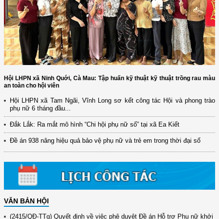
Hội LHPN xã Ninh Quới, Cà Mau: Tập huấn kỹ thuật kỹ thuật trồng rau màu
an toàn cho hội viên
Hội LHPN xã Tam Ngãi, Vĩnh Long sơ kết công tác Hội và phong trào
phụ nữ 6 tháng đầu...
(12/TB-HĐKH) V/v đăng ký, đề xuất nhiệm vụ Khoa học, công nghệ và
đổi mới ...
Đắk Lắk: Ra mắt mô hình “Chi hội phụ nữ số” tại xã Ea Kiết
(898/KH/ĐCT) Kế hoạch thực hiện Quyết định số 2415/QĐ-TTg ngày
31/10/2025 ...
Đề án 938 nâng hiệu quả bảo vệ phụ nữ và trẻ em trong thời đại số
(417/QĐ-BNNMT) Quyết định phê duyệt Chương trình mục tiêu quốc gia
xây dựng ...
(891/KH-ĐCT) Kế hoạch thực hiện Nghị quyết số 72-NQ/TW ngày
9/9/2025 của Bộ ...
VĂN BẢN HỘI
(2415/QĐ-TTg) Quyết định về việc phê duyệt Đề án Hỗ trợ Phụ nữ khởi
nghiệp ...