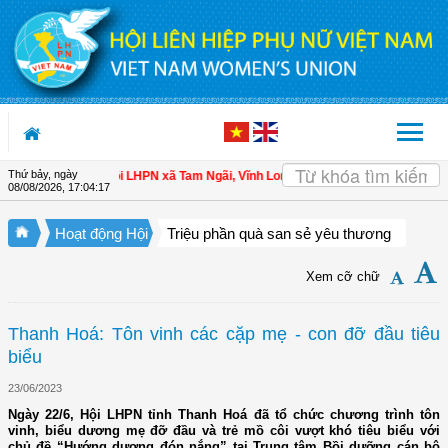
Truy cập nội dung luôn
Thứ bảy, ngày
ội viên
| Hội LHPN xã Tam Ngãi, Vĩnh Long sơ kết công tác Hội và phong trào 
08/08/2026
,
17:04:18
Hoạt động Hội
Triệu phần quà san sẻ yêu thương
Xem cỡ chữ
Thanh Hoá: Tôn vinh các cặp mẹ - con đỡ đầu tiêu
biểu
23/06/2023
Ngày 22/6, Hội LHPN tỉnh Thanh Hoá đã tổ chức chương trình tôn
vinh, biểu dương mẹ đỡ đầu và trẻ mồ côi vượt khó tiêu biểu với
chủ đề “Hướng dương đón nắng” tại Trung tâm Bồi dưỡng cán bộ