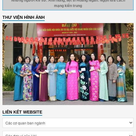
Những người Kể sử: Anh hùng, liệt sĩ Hoàng Ngân: Ngọn lửa cách
mạng kiên trung
THƯ VIỆN HÌNH ẢNH
LIÊN KẾT WEBSITE