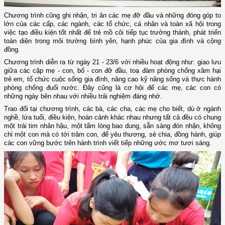
Chương trình cũng ghi nhận, tri ân các mẹ đỡ đầu và những đóng góp to
lớn của các cấp, các ngành, các tổ chức, cá nhân và toàn xã hội trong
việc tạo điều kiện tốt nhất để trẻ mồ côi tiếp tục trưởng thành, phát triển
toàn diện trong môi trường bình yên, hạnh phúc của gia đình và cộng
đồng.
Chương trình diễn ra từ ngày 21 - 23/6 với nhiều hoạt động như: giao lưu
giữa các cặp mẹ - con, bố - con đỡ đầu, toạ đàm phòng chống xâm hại
trẻ em, tổ chức cuộc sống gia đình, nâng cao kỹ năng sống và thực hành
phòng chống đuối nước. Đây cũng là cơ hội để các mẹ, các con có
những ngày bên nhau với nhiều trải nghiệm đáng nhớ.
Trao đổi tại chương trình, các bà, các cha, các mẹ cho biết, dù ở ngành
nghề, lứa tuổi, điều kiện, hoàn cảnh khác nhau nhưng tất cả đều có chung
một trái tim nhân hậu, một tấm lòng bao dung, sẵn sàng đón nhận, không
chỉ một con mà có tới trăm con, để yêu thương, sẻ chia, đồng hành, giúp
các con vững bước trên hành trình viết tiếp những ước mơ tươi sáng.