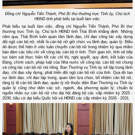
Đồng chí Nguyễn Tiến Thành, Phó Bí thư thường trực Tỉnh ủy, Chủ tịch
HĐND tỉnh phát biểu tại buổi làm việc.
Phát biểu tại buổi làm việc, đồng chí Nguyễn Tiến Thành, Phó Bí thư
thường trực Tỉnh ủy, Chủ tịch HĐND tỉnh Thái Bình khẳng định: Những
năm qua, Thái Bình luôn quan tâm lãnh đạo, chỉ đạo công tác xây dựng
đội ngũ cán bộ nữ, nhất là cán bộ nữ giữ chức vụ lãnh đạo, quản lý. Điều
đó được thể hiện ở việc luân chuyển cán bộ nữ trong nhiệm kỳ qua nhằm
bảo đảm các tiêu chí về công tác cán bộ ở tỉnh. Thời gian tới, tỉnh sẽ tiếp
tục bám sát thực hiện tốt các chỉ thị, nghị quyết, quy định, kết luận của
Đảng, chính sách, pháp luật của Nhà nước về công tác cán bộ nói chung
và công tác cán bộ nữ nói riêng. Ban Thường vụ Tỉnh ủy sẽ tập trung lãnh
đạo, chỉ đạo xây dựng, phát triển đội ngũ cán bộ nữ của tỉnh. Qua đó tạo
sự lãnh đạo, chỉ đạo tập trung, quan tâm lựa chọn, bổ nhiệm cán bộ nữ,
tăng tỷ lệ cán bộ lãnh đạo, quản lý nữ thuộc diện Ban Thường vụ Tỉnh ủy
quản lý cũng như diện các sở, ngành, địa phương quản lý; chuẩn bị
nguồn nhân sự cán bộ nữ cho đại hội đảng bộ các cấp nhiệm kỳ 2025 -
2030, bầu cử đại biểu Quốc hội và HĐND các cấp nhiệm kỳ 2026 - 2031.