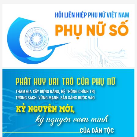
(12/TB-HĐKH) V/v đăng ký, đề xuất nhiệm vụ Khoa học, công nghệ và
đổi mới ...
(898/KH/ĐCT) Kế hoạch thực hiện Quyết định số 2415/QĐ-TTg ngày
31/10/2025 ...
(417/QĐ-BNNMT) Quyết định phê duyệt Chương trình mục tiêu quốc gia
xây dựng ...
(891/KH-ĐCT) Kế hoạch thực hiện Nghị quyết số 72-NQ/TW ngày
9/9/2025 của Bộ ...
(2415/QĐ-TTg) Quyết định về việc phê duyệt Đề án Hỗ trợ Phụ nữ khởi
nghiệp ...