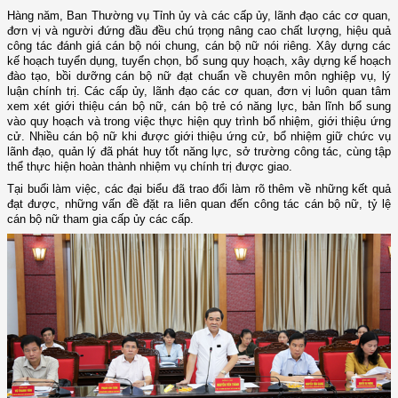
Hàng năm, Ban Thường vụ Tỉnh ủy và các cấp ủy, lãnh đạo các cơ quan,
đơn vị và người đứng đầu đều chú trọng nâng cao chất lượng, hiệu quả
công tác đánh giá cán bộ nói chung, cán bộ nữ nói riêng. Xây dựng các
kế hoạch tuyển dụng, tuyển chọn, bổ sung quy hoạch, xây dựng kế hoạch
đào tạo, bồi dưỡng cán bộ nữ đạt chuẩn về chuyên môn nghiệp vụ, lý
luận chính trị. Các cấp ủy, lãnh đạo các cơ quan, đơn vị luôn quan tâm
xem xét giới thiệu cán bộ nữ, cán bộ trẻ có năng lực, bản lĩnh bổ sung
vào quy hoạch và trong việc thực hiện quy trình bổ nhiệm, giới thiệu ứng
cử. Nhiều cán bộ nữ khi được giới thiệu ứng cử, bổ nhiệm giữ chức vụ
lãnh đạo, quản lý đã phát huy tốt năng lực, sở trường công tác, cùng tập
thể thực hiện hoàn thành nhiệm vụ chính trị được giao.
Tại buổi làm việc, các đại biểu đã trao đổi làm rõ thêm về những kết quả
đạt được, những vấn đề đặt ra liên quan đến công tác cán bộ nữ, tỷ lệ
cán bộ nữ tham gia cấp ủy các cấp.