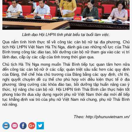
Lãnh đạo Hội LHPN tỉnh phát biểu tại buổi làm việc.
Qua nắm tình hình thực tế về công tác cán bộ nữ tại địa phương, Chủ
tịch Hội LHPN Việt Nam Hà Thị Nga, đánh giá cao những nỗ lực của Thái
Bình trong công tác đào tạo, bồi dưỡng cán bộ nữ tham gia vào các vị trí
lãnh đạo, cấp ủy các cấp của tỉnh trong thời gian qua.
Chủ tịch Hà Thị Nga mong muốn Thái Bình tiếp tục quan tâm hơn nữa
đến công tác cán bộ nữ ở các cấp; quán triệt sâu sắc hơn các quy định
của Đảng, thể chế hóa chủ trương của Đảng bằng các quy định, chỉ thị,
nghị quyết chuyên đề cụ thể cho phù hợp với điều kiện thực tế ở địa
phương; tăng cường các khóa đào tạo, bồi dưỡng tập huấn nâng cao ý
thức, kỹ năng cho cán bộ nữ. Hội LHPN tỉnh Thái Bình cần thực hiện tốt
phong trào thi đua xây dựng người phụ nữ Việt Nam thời đại mới để tiếp
tục khẳng định vai trò của phụ nữ Việt Nam nói chung, phụ nữ Thái Bình
nói riêng.
Theo: http://phunuvietnam.vn/