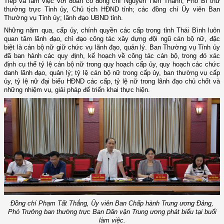
Tiếp và làm việc với đoàn có đồng chí Nguyễn Tiến Thành, Phó Bí thư
thường trực Tỉnh ủy, Chủ tịch HĐND tỉnh; các đồng chí Ủy viên Ban
Thường vụ Tỉnh ủy; lãnh đạo UBND tỉnh.
Những năm qua, cấp ủy, chính quyền các cấp trong tỉnh Thái Bình luôn
quan tâm lãnh đạo, chỉ đạo công tác xây dựng đội ngũ cán bộ nữ, đặc
biệt là cán bộ nữ giữ chức vụ lãnh đạo, quản lý. Ban Thường vụ Tỉnh ủy
đã ban hành các quy định, kế hoạch về công tác cán bộ, trong đó xác
định cụ thể tỷ lệ cán bộ nữ trong quy hoạch cấp ủy, quy hoạch các chức
danh lãnh đạo, quản lý; tỷ lệ cán bộ nữ trong cấp ủy, ban thường vụ cấp
ủy, tỷ lệ nữ đại biểu HĐND các cấp, tỷ lệ nữ trong lãnh đạo chủ chốt và
những nhiệm vụ, giải pháp để triển khai thực hiện.
Đồng chí Phạm Tất Thắng, Ủy viên Ban Chấp hành Trung ương Đảng,
Phó Trưởng ban thường trực Ban Dân vận Trung ương phát biểu tại buổi
làm việc.