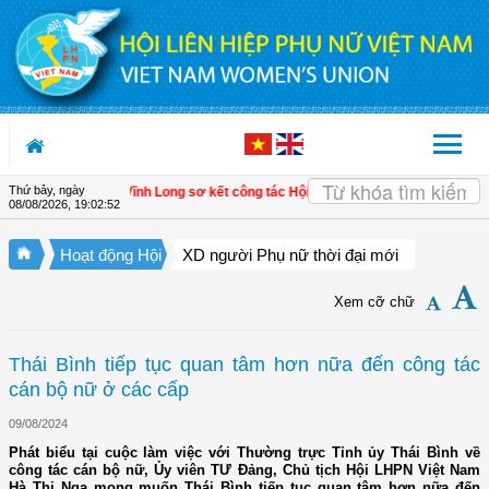
Truy cập nội dung luôn
Thứ bảy, ngày
 xã Tam Ngãi, Vĩnh Long sơ kết công tác Hội và phong trào phụ nữ 6 tháng đầu
08/08/2026
,
19:02:53
Hoạt động Hội
XD người Phụ nữ thời đại mới
Xem cỡ chữ
Thái Bình tiếp tục quan tâm hơn nữa đến công tác
cán bộ nữ ở các cấp
09/08/2024
Phát biểu tại cuộc làm việc với Thường trực Tỉnh ủy Thái Bình về
công tác cán bộ nữ, Ủy viên TƯ Đảng, Chủ tịch Hội LHPN Việt Nam
Hà Thị Nga mong muốn Thái Bình tiếp tục quan tâm hơn nữa đến