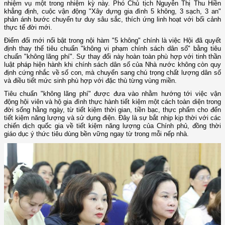
nhiệm vụ một trong nhiệm kỳ này. Phó Chủ tịch Nguyễn Thị Thu Hiền
khẳng định, cuộc vận động "Xây dựng gia đình 5 không, 3 sạch, 3 an"
phản ánh bước chuyển tư duy sâu sắc, thích ứng linh hoạt với bối cảnh
thực tế đời mới.
Điểm đổi mới nổi bật trong nội hàm "5 không" chính là việc Hội đã quyết
định thay thế tiêu chuẩn "không vi phạm chính sách dân số" bằng tiêu
chuẩn "không lãng phí". Sự thay đổi này hoàn toàn phù hợp với tinh thần
luật pháp hiện hành khi chính sách dân số của Nhà nước không còn quy
định cứng nhắc về số con, mà chuyển sang chú trọng chất lượng dân số
và điều tiết mức sinh phù hợp với đặc thù từng vùng miền.
Tiêu chuẩn "không lãng phí" được đưa vào nhằm hướng tới việc vận
động hội viên và hộ gia đình thực hành tiết kiệm một cách toàn diện trong
đời sống hằng ngày, từ tiết kiệm thời gian, tiền bạc, thực phẩm cho đến
tiết kiệm năng lượng và sử dụng điện. Đây là sự bắt nhịp kịp thời với các
chiến dịch quốc gia về tiết kiệm năng lượng của Chính phủ, đồng thời
giáo dục ý thức tiêu dùng bền vững ngay từ trong mỗi nếp nhà.