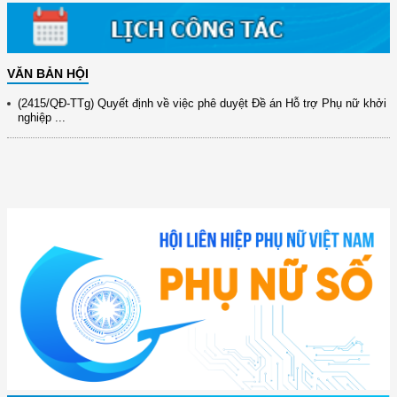
xây dựng ...
(891/KH-ĐCT) Kế hoạch thực hiện Nghị quyết số 72-NQ/TW ngày
9/9/2025 của Bộ ...
VĂN BẢN HỘI
(2415/QĐ-TTg) Quyết định về việc phê duyệt Đề án Hỗ trợ Phụ nữ khởi
nghiệp ...