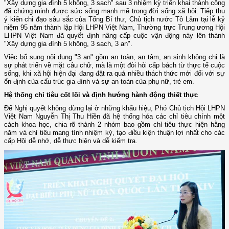
"Xây dựng gia đình 5 không, 3 sạch" sau 3 nhiệm kỳ triển khai thành công
đã chứng minh được sức sống mạnh mẽ trong đời sống xã hội. Tiếp thu
ý kiến chỉ đạo sâu sắc của Tổng Bí thư, Chủ tịch nước Tô Lâm tại lễ kỷ
niệm 95 năm thành lập Hội LHPN Việt Nam, Thường trực Trung ương Hội
LHPN Việt Nam đã quyết định nâng cấp cuộc vận động này lên thành
"Xây dựng gia đình 5 không, 3 sạch, 3 an".
Việc bổ sung nội dung "3 an" gồm an toàn, an tâm, an sinh không chỉ là
sự phát triển về mặt câu chữ, mà là một đòi hỏi cấp bách từ thực tế cuộc
sống, khi xã hội hiện đại đang đặt ra quá nhiều thách thức mới đối với sự
ổn định của cấu trúc gia đình và sự an toàn của phụ nữ, trẻ em.
Hệ thống chỉ tiêu cốt lõi và định hướng hành động thiết thực
Để Nghị quyết không dừng lại ở những khẩu hiệu, Phó Chủ tịch Hội LHPN
Việt Nam Nguyễn Thị Thu Hiền đã hệ thống hóa các chỉ tiêu chính một
cách khoa học, chia rõ thành 2 nhóm bao gồm chỉ tiêu thực hiện hằng
năm và chỉ tiêu mang tính nhiệm kỳ, tạo điều kiện thuận lợi nhất cho các
cấp Hội dễ nhớ, dễ thực hiện và dễ kiểm tra.