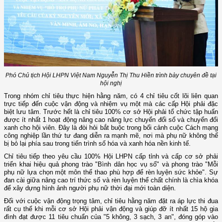
Phó Chủ tịch Hội LHPN Việt Nam Nguyễn Thị Thu Hiền trình bày chuyên đề tại
hội nghị
Trong nhóm chỉ tiêu thực hiện hằng năm, có 4 chỉ tiêu cốt lõi liên quan
trực tiếp đến cuộc vận động và nhiệm vụ một mà các cấp Hội phải đặc
biệt lưu tâm. Trước hết là chỉ tiêu 100% cơ sở Hội phải tổ chức tập huấn
được ít nhất 1 hoạt động nâng cao năng lực chuyển đổi số và chuyển đổi
xanh cho hội viên. Đây là đòi hỏi bắt buộc trong bối cảnh cuộc Cách mạng
công nghiệp lần thứ tư đang diễn ra mạnh mẽ, nơi mà phụ nữ không thể
bị bỏ lại phía sau trong tiến trình số hóa và xanh hóa nền kinh tế.
Chỉ tiêu tiếp theo yêu cầu 100% Hội LHPN cấp tỉnh và cấp cơ sở phải
triển khai hiệu quả phong trào "Bình dân học vụ số" và phong trào "Mỗi
phụ nữ lựa chọn một môn thể thao phù hợp để rèn luyện sức khỏe". Sự
đan cài giữa nâng cao trí thức số và rèn luyện thể chất chính là chìa khóa
để xây dựng hình ảnh người phụ nữ thời đại mới toàn diện.
Đối với cuộc vận động trọng tâm, chỉ tiêu hằng năm đặt ra áp lực thi đua
rất cụ thể khi mỗi cơ sở Hội phải vận động và giúp đỡ ít nhất 15 hộ gia
đình đạt được 11 tiêu chuẩn của "5 không, 3 sạch, 3 an", đóng góp vào