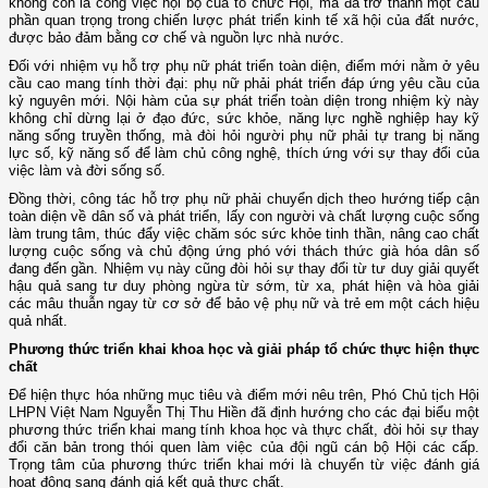
không còn là công việc nội bộ của tổ chức Hội, mà đã trở thành một cấu
phần quan trọng trong chiến lược phát triển kinh tế xã hội của đất nước,
được bảo đảm bằng cơ chế và nguồn lực nhà nước.
Đối với nhiệm vụ hỗ trợ phụ nữ phát triển toàn diện, điểm mới nằm ở yêu
cầu cao mang tính thời đại: phụ nữ phải phát triển đáp ứng yêu cầu của
kỷ nguyên mới. Nội hàm của sự phát triển toàn diện trong nhiệm kỳ này
không chỉ dừng lại ở đạo đức, sức khỏe, năng lực nghề nghiệp hay kỹ
năng sống truyền thống, mà đòi hỏi người phụ nữ phải tự trang bị năng
lực số, kỹ năng số để làm chủ công nghệ, thích ứng với sự thay đổi của
việc làm và đời sống số.
Đồng thời, công tác hỗ trợ phụ nữ phải chuyển dịch theo hướng tiếp cận
toàn diện về dân số và phát triển, lấy con người và chất lượng cuộc sống
làm trung tâm, thúc đẩy việc chăm sóc sức khỏe tinh thần, nâng cao chất
lượng cuộc sống và chủ động ứng phó với thách thức già hóa dân số
đang đến gần. Nhiệm vụ này cũng đòi hỏi sự thay đổi từ tư duy giải quyết
hậu quả sang tư duy phòng ngừa từ sớm, từ xa, phát hiện và hòa giải
các mâu thuẫn ngay từ cơ sở để bảo vệ phụ nữ và trẻ em một cách hiệu
quả nhất.
Phương thức triển khai khoa học và giải pháp tổ chức thực hiện thực
chất
Để hiện thực hóa những mục tiêu và điểm mới nêu trên, Phó Chủ tịch Hội
LHPN Việt Nam Nguyễn Thị Thu Hiền đã định hướng cho các đại biểu một
phương thức triển khai mang tính khoa học và thực chất, đòi hỏi sự thay
đổi căn bản trong thói quen làm việc của đội ngũ cán bộ Hội các cấp.
Trọng tâm của phương thức triển khai mới là chuyển từ việc đánh giá
hoạt động sang đánh giá kết quả thực chất.