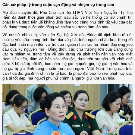
Căn cứ pháp lý trong cuộc vận động và nhiệm vụ trọng tâm
Mở đầu chuyên đề, Phó Chủ tịch Hội LHPN Việt Nam Nguyễn Thị Thu
Hiền đã dành thời gian phân tích sâu sắc về hệ thống cơ sở chính trị,
pháp lý và thực tiễn để khẳng định tầm vóc cũng như tính tất yếu của các
nội dung trong cuộc vận động và nhiệm vụ trọng tâm lần này.
Về cơ sở chính trị, văn kiện Đại hội XIV của Đảng đã định hình rõ nét
những yêu cầu mang tính thời đại về phát triển nguồn nhân lực, trong đó
đặc biệt nhấn mạnh đến vai trò của nguồn nhân lực nữ nhằm đáp ứng yêu
cầu của kỷ nguyên mới. Đồng thời, các chủ trương lớn của Đảng cũng
đặt ra nhiệm vụ trọng tâm về xây dựng và phát triển nền văn hóa Việt
Nam tiên tiến, đậm đà bản sắc dân tộc, dựa trên sự gắn kết chặt chẽ
giữa 3 hệ giá trị cốt lõi, bao gồm: hệ giá trị quốc gia, hệ giá trị văn hóa và
hệ giá trị gia đình cùng chuẩn mực con người Việt Nam. Trong cấu trúc
văn hóa đó, gia đình chính là tế bào, là pháo đài bảo tồn và phát huy các
giá trị tốt đẹp, mà người phụ nữ chính là người giữ lửa văn hóa.