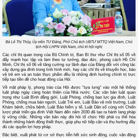
Bà Lê Thị Thủy, Ủy viên TƯ Đảng, Phó Chủ tịch UBTƯ MTTQ Việt Nam, Chủ
tịch Hội LHPN Việt Nam, chủ trì hội nghị
Các chỉ thị quan trọng của Bộ Chính trị, Ban Bí thư như Chỉ thị số 05 về
đẩy mạnh học tập và làm theo tư tưởng, đạo đức, phong cách Hồ Chí
Minh, Chỉ thị số 06 về tăng cường sự lãnh đạo của Đảng đối với công tác
xây dựng gia đình trong tình hình mới, hay các chỉ thị về khuyến học, bảo
vệ trẻ em và an toàn thực phẩm đều là những định hướng chính trị trực
tiếp tạo tiền đề cho hoạt động của Hội.
Về mặt pháp lý, phong trào của Hội được "tựa lưng" vào một hệ thống
luật pháp ngày càng hoàn thiện của Nhà nước. Các văn bản luật quan
trọng như Luật Bình đẳng giới, Luật Phòng, chống bạo lực gia đình, Luật
Phòng, chống mua bán người, Luật Trẻ em, Luật Bảo vệ môi trường, Luật
Khám bệnh, chữa bệnh, Luật Bảo hiểm y tế, Luật Dân số cùng với Chiến
lược phát triển gia đình Việt Nam đến năm 2030 đã tạo ra hành lang pháp
lý vững chắc. Những văn bản này đòi hỏi tổ chức Hội phải cụ thể hóa
thành những hành động thiết thực, giúp phụ nữ tiếp cận và thụ hưởng đầy
đủ các quyền lợi hợp pháp.
Đặc biệt, xuất phát từ cơ sở thực tiễn hết sức sinh động, cuộc vận động