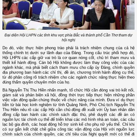
Đại diện Hội LHPN các tỉnh khu vực phía Bắc và thành phố Cần Thơ tham dự
hội nghị
Do đó, việc thực hiện phong trào phải là trách nhiệm chung của cả hệ
thống chính trị dưới sự lãnh đạo của Đảng. Trong cấu trúc phối hợp đó,
Hội LHPN các cấp giữ vai trò là cơ quan nòng cốt, chủ trì tham mưu và
thiết kế hành động. Cán bộ Hội không được làm thay công việc của các
ngành khác, mà phải biết cách tham mưu cho cấp ủy Đảng, chính quyền
địa phương ban hành các chỉ thị, đề án, chương trình hành động cụ thể,
từ đó phân công rõ trách nhiệm cho các ngành chức năng thực hiện theo
đúng thẩm quyền chuyên môn của họ.
Bà Nguyễn Thị Thu Hiền nhấn mạnh, tổ chức Hội cần đóng vai trò kết nối,
giám sát và phản biện xã hội, đồng thời trực tiếp thực hiện những phần
việc vận động quần chúng thuộc về chức năng của mình. Đưa ví dụ thực
tiễn từ bài học kinh nghiệm từ tỉnh Quảng Ninh, Phó Chủ tịch Nguyễn Thị
Thu Hiền nêu rõ các cấp Hội cần chủ động đề xuất với Ủy ban nhân dân
đồng cấp ban hành các chính sách đặc thù, phê duyệt các đề án có
nguồn lực tài chính cụ thể để triển khai các mô hình nhà an toàn, các câu
lạc bộ gia đình, các hoạt động hỗ trợ sinh kế cho phụ nữ yếu thế. Chỉ khi
có sự gắn kết chặt chẽ giữa công tác vận động của Hội với nguồn lực
chính sách của chính quyền, các chỉ tiêu của Nghị quyết mới có thể đi