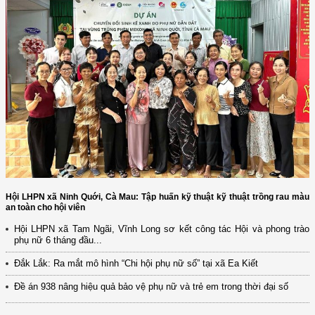
Hội LHPN xã Ninh Quới, Cà Mau: Tập huấn kỹ thuật kỹ thuật trồng rau màu
an toàn cho hội viên
Hội LHPN xã Tam Ngãi, Vĩnh Long sơ kết công tác Hội và phong trào
phụ nữ 6 tháng đầu...
(12/TB-HĐKH) V/v đăng ký, đề xuất nhiệm vụ Khoa học, công nghệ và
đổi mới ...
Đắk Lắk: Ra mắt mô hình “Chi hội phụ nữ số” tại xã Ea Kiết
(898/KH/ĐCT) Kế hoạch thực hiện Quyết định số 2415/QĐ-TTg ngày
Đề án 938 nâng hiệu quả bảo vệ phụ nữ và trẻ em trong thời đại số
31/10/2025 ...
(417/QĐ-BNNMT) Quyết định phê duyệt Chương trình mục tiêu quốc gia