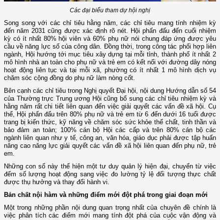
Các đại biểu tham dự hội nghị
Song song với các chỉ tiêu hằng năm, các chỉ tiêu mang tính nhiệm kỳ
đến năm 2031 cũng được xác định rõ nét. Hội phấn đấu đến cuối nhiệm
kỳ có ít nhất 80% hội viên và 60% phụ nữ nói chung đáp ứng được yêu
cầu về năng lực số của công dân. Đồng thời, trong công tác phối hợp liên
ngành, Hội hướng tới mục tiêu xây dựng tại mỗi tỉnh, thành phố ít nhất 2
mô hình nhà an toàn cho phụ nữ và trẻ em có kết nối với đường dây nóng
hoạt động liên tục và tại mỗi xã, phường có ít nhất 1 mô hình dịch vụ
chăm sóc cộng đồng do phụ nữ làm nòng cốt.
Bên cạnh các chỉ tiêu trong Nghị quyết Đại hội, nội dung Hướng dẫn số 54
của Thường trực Trung ương Hội cũng bổ sung các chỉ tiêu nhiệm kỳ và
hằng năm rất chi tiết liên quan đến việc giải quyết các vấn đề xã hội. Cụ
thể, Hội phấn đấu trên 80% phụ nữ và trẻ em từ 6 đến dưới 16 tuổi được
trang bị kiến thức, kỹ năng về chăm sóc sức khỏe thể chất, tinh thần và
bảo đảm an toàn; 100% cán bộ Hội các cấp và trên 80% cán bộ các
ngành liên quan như y tế, công an, văn hóa, giáo dục phải được tập huấn
nâng cao năng lực giải quyết các vấn đề xã hội liên quan đến phụ nữ, trẻ
em.
Những con số này thể hiện một tư duy quản lý hiện đại, chuyển từ việc
đếm số lượng hoạt động sang việc đo lường tỷ lệ đối tượng thực chất
được thụ hưởng và thay đổi hành vi.
Bản chất nội hàm và những điểm mới đột phá trong giai đoạn mới
Một trong những phần nội dung quan trọng nhất của chuyên đề chính là
việc phân tích các điểm mới mang tính đột phá của cuộc vận động và