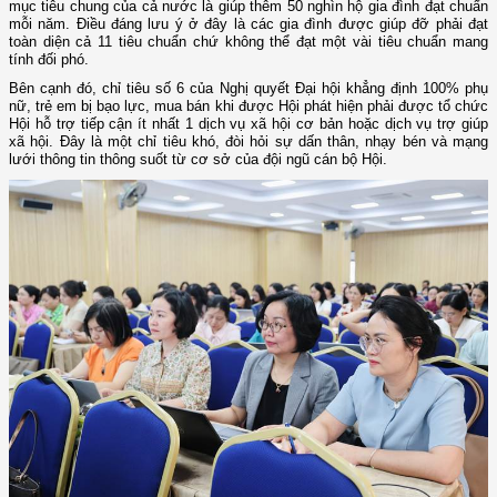
mục tiêu chung của cả nước là giúp thêm 50 nghìn hộ gia đình đạt chuẩn
mỗi năm. Điều đáng lưu ý ở đây là các gia đình được giúp đỡ phải đạt
toàn diện cả 11 tiêu chuẩn chứ không thể đạt một vài tiêu chuẩn mang
tính đối phó.
Bên cạnh đó, chỉ tiêu số 6 của Nghị quyết Đại hội khẳng định 100% phụ
nữ, trẻ em bị bạo lực, mua bán khi được Hội phát hiện phải được tổ chức
Hội hỗ trợ tiếp cận ít nhất 1 dịch vụ xã hội cơ bản hoặc dịch vụ trợ giúp
xã hội. Đây là một chỉ tiêu khó, đòi hỏi sự dấn thân, nhạy bén và mạng
lưới thông tin thông suốt từ cơ sở của đội ngũ cán bộ Hội.