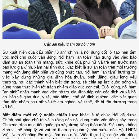
Các đại biểu tham dự hội nghị
Sự xuất hiện của cấu phần "3 an" chính là nội dung cốt lõi tạo nên tầm
vóc mới cho cuộc vận động. Nội hàm "an toàn" tập trung vào việc bảo
đảm sự an toàn tính mạng, sức khỏe của phụ nữ và trẻ em trước nạn
bạo lực gia đình, xâm hại tình dục, đặc biệt là sự an toàn trên môi trường
mạng vốn đang diễn biến vô cùng phức tạp. Nội hàm "an tâm" hướng tới
việc xây dựng những gia đình hòa thuận, bình đẳng, giàu lòng yêu
thương, nơi các thành viên biết tôn trọng, sẻ chia áp lực cuộc sống và
cùng nhau thực hiện tốt trách nhiệm giáo dục con cái. Cuối cùng, nội hàm
"an sinh" nhấn mạnh vào việc hỗ trợ gia đình tiếp cận các dịch vụ xã hội
cơ bản về giáo dục, y tế, bảo hiểm, chế độ dinh dưỡng, đặc biệt quan
tâm đến nhóm phụ nữ và trẻ em nghèo, yếu thế, dễ bị tổn thương trong
xã hội.
Một điểm mới có ý nghĩa chiến lược
khác là tổ chức Hội đã được
Chính phủ giao chủ trì và hướng dẫn nội dung cuộc vận động này trong
Chương trình mục tiêu quốc gia xây dựng Nông thôn mới. Điều này khẳng
định vị thế pháp lý và vai trò tham gia quản lý nhà nước của Hội LHPN
Việt Nam đã nâng lên một tầm cao mới. Việc thực hiện cuộc vận động