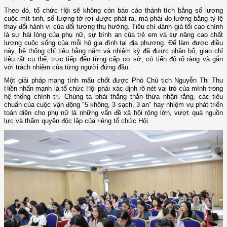
Theo đó, tổ chức Hội sẽ không còn báo cáo thành tích bằng số lượng
cuộc mít tinh, số lượng tờ rơi được phát ra, mà phải đo lường bằng tỷ lệ
thay đổi hành vi của đối tượng thụ hưởng. Tiêu chí đánh giá tối cao chính
là sự hài lòng của phụ nữ, sự bình an của trẻ em và sự nâng cao chất
lượng cuộc sống của mỗi hộ gia đình tại địa phương. Để làm được điều
này, hệ thống chỉ tiêu hằng năm và nhiệm kỳ đã được phân bổ, giao chỉ
tiêu rất cụ thể, trực tiếp đến từng cấp cơ sở, có tiến độ rõ ràng và gắn
với trách nhiệm của từng người đứng đầu.
Một giải pháp mang tính mấu chốt được Phó Chủ tịch Nguyễn Thị Thu
Hiền nhấn mạnh là tổ chức Hội phải xác định rõ nét vai trò của mình trong
hệ thống chính trị. Chúng ta phải thẳng thắn thừa nhận rằng, các tiêu
chuẩn của cuộc vận động "5 không, 3 sạch, 3 an" hay nhiệm vụ phát triển
toàn diện cho phụ nữ là những vấn đề xã hội rộng lớn, vượt quá nguồn
lực và thẩm quyền độc lập của riêng tổ chức Hội.