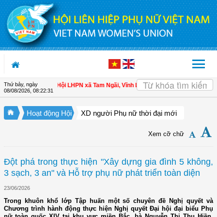
Truy cập nội dung luôn
Thứ bảy, ngày
 hội viên
| Hội LHPN xã Tam Ngãi, Vĩnh Long sơ kết công tác Hội và phong trà
08/08/2026
,
08:22:32
Hoạt động Hội
XD người Phụ nữ thời đại mới
Xem cỡ chữ
Đột phá trong thực hiện "Xây dựng gia đình 5 không,
3 sạch, 3 an" và Hỗ trợ phụ nữ phát triển toàn diện
23/06/2026
Trong khuôn khổ lớp Tập huấn một số chuyên đề Nghị quyết và
Chương trình hành động thực hiện Nghị quyết Đại hội đại biểu Phụ
nữ toàn quốc XIV tại khu vực miền Bắc, bà Nguyễn Thị Thu Hiền,