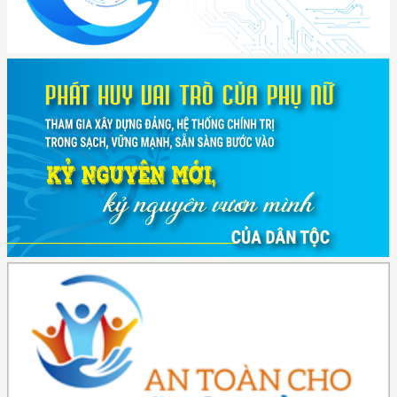
(2415/QĐ-TTg) Quyết định về việc phê duyệt Đề án Hỗ trợ Phụ nữ khởi
nghiệp ...