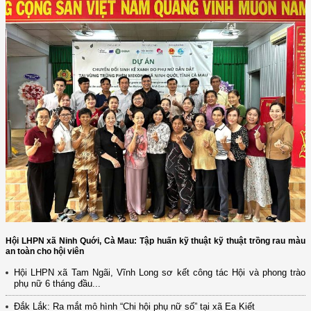
Hội LHPN xã Ninh Quới, Cà Mau: Tập huấn kỹ thuật kỹ thuật trồng rau màu
an toàn cho hội viên
Hội LHPN xã Tam Ngãi, Vĩnh Long sơ kết công tác Hội và phong trào
phụ nữ 6 tháng đầu...
Đắk Lắk: Ra mắt mô hình “Chi hội phụ nữ số” tại xã Ea Kiết