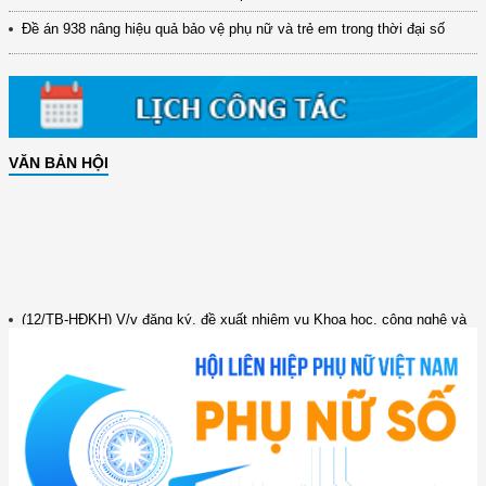
Đề án 938 nâng hiệu quả bảo vệ phụ nữ và trẻ em trong thời đại số
VĂN BẢN HỘI
(12/TB-HĐKH) V/v đăng ký, đề xuất nhiệm vụ Khoa học, công nghệ và
đổi mới ...
(898/KH/ĐCT) Kế hoạch thực hiện Quyết định số 2415/QĐ-TTg ngày
31/10/2025 ...
(417/QĐ-BNNMT) Quyết định phê duyệt Chương trình mục tiêu quốc gia
xây dựng ...
(891/KH-ĐCT) Kế hoạch thực hiện Nghị quyết số 72-NQ/TW ngày
9/9/2025 của Bộ ...