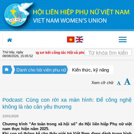
Truy cập nội dung luôn
Thứ bảy, ngày
m Ngãi, Vĩnh Long sơ kết công tác Hội và phong trào phụ nữ 6 tháng đầu năm 2
08/08/2026
,
15:05:52
Dành cho hội viên phụ nữ
Kiến thức, kỹ năng
Xem cỡ chữ
Podcast: Cùng con rời xa màn hình: Để công nghệ
không là rào cản yêu thương
22/01/2026
Chương trình “An toàn trong xã hội số” do Hội liên hiệp Phụ nữ việt
nam thực hiện năm 2025.
Khi con số thống kê cho thấy giới trẻ Việt Nam đang dành trung bình