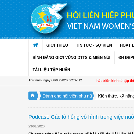
Truy cập nội dung luôn
GIỚI THIỆU
TIN TỨC - SỰ KIỆN
HOẠT 
BÌNH ĐẲNG GIỚI VÙNG DTTS & MIỀN NÚI
ĐH ĐBP
TÀI LIỆU TẬP HUẤN
Thứ năm, ngày 06/08/2026
,
22:32:13
Đề án 01: Dấu ấn phụ nữ trong phát triển kinh tế tập thể gi
Dành cho hội viên phụ nữ
Kiến thức, kỹ năn
Podcast: Các lỗ hổng vô hình trong việc nuôi
23/01/2026