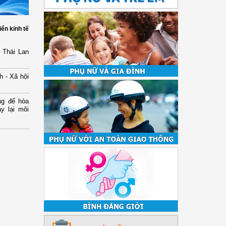
iển kinh tế
 Thái Lan
h - Xã hội
ng để hòa
y lại môi