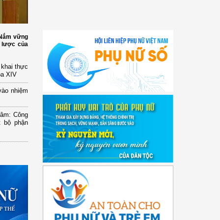
: Nắm vững
 lược của
n khai thực
óa XIV
vào nhiệm
Lâm: Công
t bộ phận