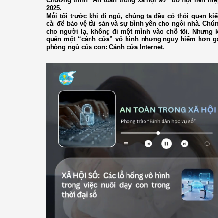
Chương trình “An toàn trong xã hội số” do Hội liên hi
2025.
Mỗi tối trước khi đi ngủ, chúng ta đều có thói quen ki
cài để bảo vệ tài sản và sự bình yên cho ngôi nhà. Ch
cho người lạ, không đi một mình vào chỗ tối. Nhưng kỳ
quên một “cánh cửa” vô hình nhưng nguy hiểm hơn gấ
phòng ngủ của con: Cánh cửa Internet.