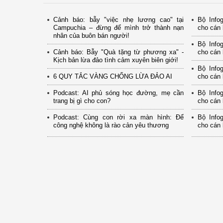
Cảnh báo: bẫy "việc nhẹ lương cao" tại
Bộ Info
Campuchia – đừng để mình trở thành nạn
cho cán 
nhân của buôn bán người!
Bộ Info
Cảnh báo: Bẫy "Quà tặng từ phương xa" -
cho cán 
Kịch bản lừa đảo tình cảm xuyên biên giới!
Bộ Info
6 QUY TẮC VÀNG CHỐNG LỪA ĐẢO AI
cho cán 
Podcast: AI phủ sóng học đường, mẹ cần
Bộ Info
trang bị gì cho con?
cho cán 
Podcast: Cùng con rời xa màn hình: Để
Bộ Info
công nghệ không là rào cản yêu thương
cho cán 