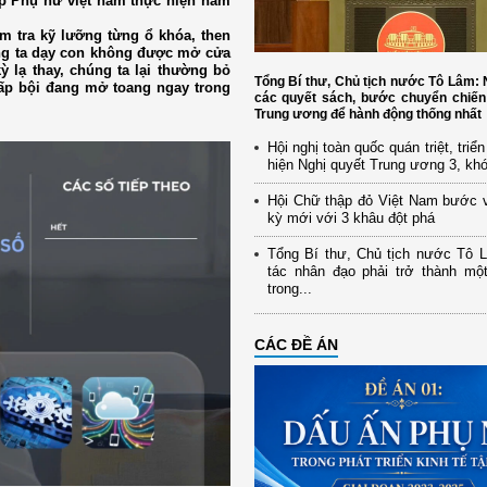
ệp Phụ nữ việt nam thực hiện năm
ểm tra kỹ lưỡng từng ổ khóa, then
úng ta dạy con không được mở cửa
 lạ thay, chúng ta lại thường bỏ
Tổng Bí thư, Chủ tịch nước Tô Lâm
p bội đang mở toang ngay trong
các quyết sách, bước chuyển chiến
Trung ương để hành động thống nhất
Hội nghị toàn quốc quán triệt, triể
hiện Nghị quyết Trung ương 3, kh
Hội Chữ thập đỏ Việt Nam bước 
kỳ mới với 3 khâu đột phá
Tổng Bí thư, Chủ tịch nước Tô 
tác nhân đạo phải trở thành mộ
trong...
CÁC ĐỀ ÁN