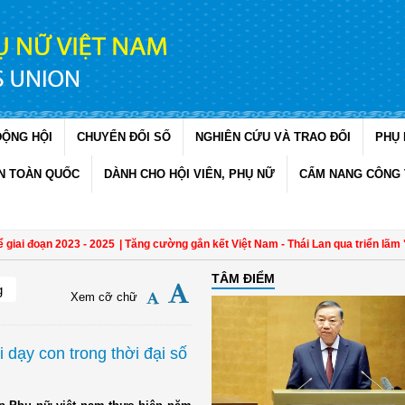
ĐỘNG HỘI
CHUYỂN ĐỔI SỐ
NGHIÊN CỨU VÀ TRAO ĐỔI
PHỤ 
N TOÀN QUỐC
DÀNH CHO HỘI VIÊN, PHỤ NỮ
CẨM NANG CÔNG 
ai đoạn 2023 - 2025
| Tăng cường gắn kết Việt Nam - Thái Lan qua triển lãm "Đa
TÂM ĐIỂM
g
Xem cỡ chữ
 dạy con trong thời đại số