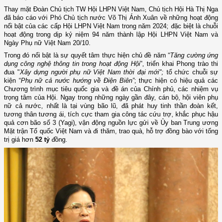
Thay mặt Đoàn Chủ tịch TW Hội LHPN Việt Nam, Chủ tịch Hội Hà Thị Nga
đã báo cáo với Phó Chủ tịch nước Võ Thị Ánh Xuân về
những hoạt động
nổi bật của các cấp Hội LHPN Việt Nam trong năm 2024; đặc biệt là chuỗi
hoạt động trong dịp kỷ niệm 94 năm thành lập Hội LHPN Việt Nam và
Ngày Phụ nữ Việt Nam 20/10.
Trong đó nổi bật
là sự quyết tâm thực
hiện chủ đề năm “
Tăng cường ứng
dụng công nghệ thông tin trong hoạt động Hội
”
, triển khai
Phong trào thi
đua "
Xây dựng người phụ nữ Việt Nam thời đại mới"
;
tổ chức
chuỗi sự
kiện “
Phụ nữ cả nước hướng về Điện Biên”
; thực hiện có hiệu quả c
ác
Chương trình mục tiêu quốc gia và đề án của Chính phủ
, các nhiệm vụ
trọng tâm của Hội. Ngay trong những ngày gần đây, cán bộ, hội viên phụ
nữ cả nước, nhất là tại vùng bão lũ, đã phát huy tinh thần đoàn kết,
tương thân tương ái, tích cực tham gia công tác cứu trợ, khắc phục hậu
quả cơn bão số 3 (Yagi),
vận động nguồn lực gửi về Ủy ban Trung ương
Mặt trận Tổ quốc Việt Nam và đi thăm, trao quà, hỗ trợ đồng bào
với
tổng
trị giá hơn
52 tỷ
đồng
.