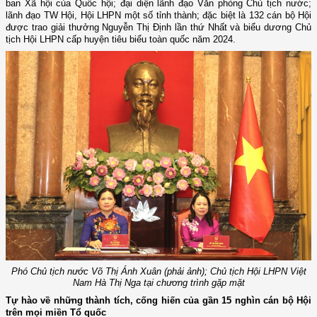
ban Xã hội của Quốc hội; đại diện lãnh đạo Văn phòng Chủ tịch nước;
lãnh đạo TW Hội, Hội LHPN một số tỉnh thành; đặc biệt là 132 cán bộ Hội
được
trao giải thưởng Nguyễn Thị Định lần thứ Nhất
và b
iểu dương Chủ
tịch Hội L
HPN
cấp huyện tiêu biểu toàn quốc năm 2024
.
Phó Chủ tịch nước Võ Thị Ánh Xuân (phải ảnh); Chủ tịch Hội LHPN Việt
Nam Hà Thị Nga tại chương trình gặp mặt
Tự hào về những thành tích, cống hiến của gần 15 nghìn cán bộ Hội
trên mọi miền Tổ quốc