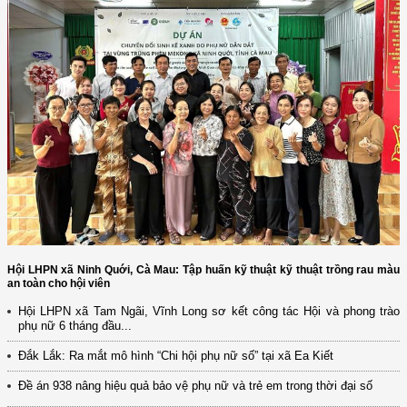
Hội LHPN xã Ninh Quới, Cà Mau: Tập huấn kỹ thuật kỹ thuật trồng rau màu
an toàn cho hội viên
Hội LHPN xã Tam Ngãi, Vĩnh Long sơ kết công tác Hội và phong trào
(12/TB-HĐKH) V/v đăng ký, đề xuất nhiệm vụ Khoa học, công nghệ và
phụ nữ 6 tháng đầu...
đổi mới ...
Đắk Lắk: Ra mắt mô hình “Chi hội phụ nữ số” tại xã Ea Kiết
(898/KH/ĐCT) Kế hoạch thực hiện Quyết định số 2415/QĐ-TTg ngày
31/10/2025 ...
Đề án 938 nâng hiệu quả bảo vệ phụ nữ và trẻ em trong thời đại số
(417/QĐ-BNNMT) Quyết định phê duyệt Chương trình mục tiêu quốc gia