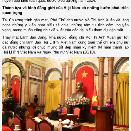
huyện tiêu biểu toàn quốc được biểu dương năm 2024.
Thành tựu về bình đẳng giới của Việt Nam có những bước phát triển
quan trọng
Tại Chương trình gặp mặt, Phó Chủ tịch nước Võ Thị Ánh Xuân đã lắng
nghe những ý kiến phát biểu sẻ chia; những tâm tư tình cảm; nguyện
vọng, mong muốn cũng như đề xuất của các đại biểu tham dự gặp mặt.
Thay mặt Lãnh đạo Đảng, Nhà nước, đồng chí Võ Thị Ánh Xuân
gửi tới
các đồng chí lãnh đạo Hội LHPN Việt Nam
cùng toàn thể chị
em phụ nữ
cả nước
những lời chúc mừng tốt đẹp
nhân kỷ niệm 94 năm thành lập
Hội LHPN Việt Nam và Ngày Phụ nữ Việt Nam (20/10).