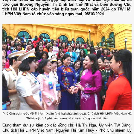
trao giải thưởng Nguyễn Thị Định lần thứ Nhất và biểu dương Chủ
tịch Hội LHPN cấp huyện tiêu biểu toàn quốc năm 2024 do TW Hội
LHPN Việt Nam tổ chức vào sáng ngày mai, 08/10/2024.
Phó Chủ tịch nước Võ Thị Ánh Xuân (thứ hai phải ảnh qua); Chủ tịch Hội LHPN Việt Nam Hà
Thị Nga (thứ 3 phải ảnh qua) trò chuyện cùng các đại biểu
Cùng tham dự sự kiện có các đồng chí: Hà Thị Nga, Ủy viên TW Đảng,
Chủ tịch Hội LHPN Việt Nam; Nguyễn Thị Kim Thúy - Phó Chủ nhiệm Uỷ