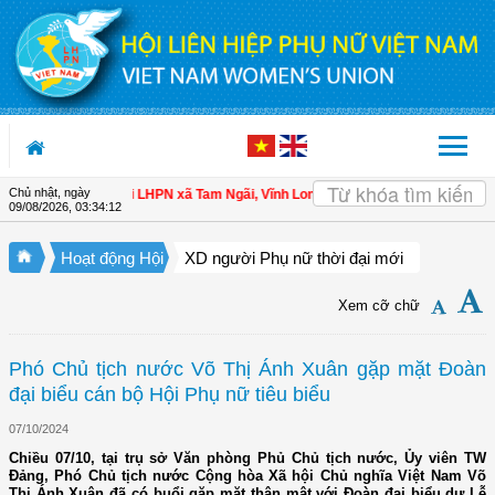
Truy cập nội dung luôn
Chủ nhật, ngày
ên
| Hội LHPN xã Tam Ngãi, Vĩnh Long sơ kết công tác Hội và phong trào phụ n
09/08/2026
,
03:34:14
Hoạt động Hội
XD người Phụ nữ thời đại mới
Xem cỡ chữ
Phó Chủ tịch nước Võ Thị Ánh Xuân gặp mặt Đoàn
đại biểu cán bộ Hội Phụ nữ tiêu biểu
07/10/2024
Chiều 07/10, tại trụ sở Văn phòng Phủ Chủ tịch nước, Ủy viên TW
Đảng, Phó Chủ tịch nước Cộng hòa Xã hội Chủ nghĩa Việt Nam Võ
Thị Ánh Xuân đã có buổi gặp mặt thân mật với Đoàn đại biểu dự Lễ