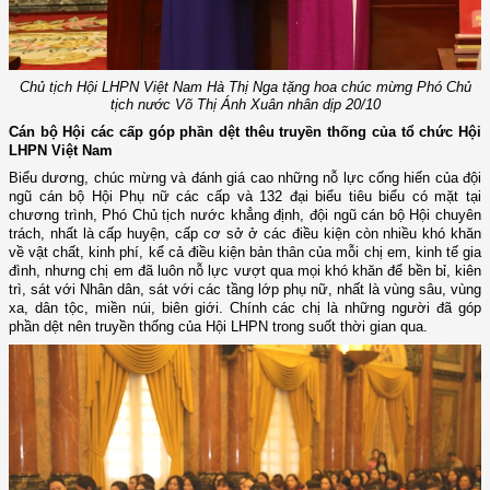
Chủ tịch Hội LHPN Việt Nam Hà Thị Nga tặng hoa chúc mừng Phó Chủ
tịch nước Võ Thị Ánh Xuân nhân dịp 20/10
Cán bộ Hội các cấp góp phần dệt thêu truyền thống của tổ chức Hội
LHPN Việt Nam
B
iểu dương, chúc mừng và đánh giá cao những nỗ lực
cống hiến
của đội
ngũ cán bộ Hội Phụ nữ các cấp
và
132
đại biểu tiêu biểu có mặt tại
chương trình, Phó Chủ tịch nước khẳng định,
đội ngũ cán bộ Hội chuyên
trách, nhất là cấp huyện, cấp cơ sở ở các điều kiện còn nhiều khó khăn
về vật chất, kinh phí, kể cả điều kiện bản thân của mỗi chị em, kinh tế gia
đình, nhưng chị em đã luôn nỗ lực vượt qua mọi khó khăn để bền bỉ, kiên
trì, sát với Nhân dân, sát với các tầng lớp phụ nữ, nhất là vùng sâu, vùng
xa, dân tộc, miền núi, biên giới. Chính các chị là những người đã góp
phần dệt nên truyền thống của Hội LHPN trong suốt thời gian qua.