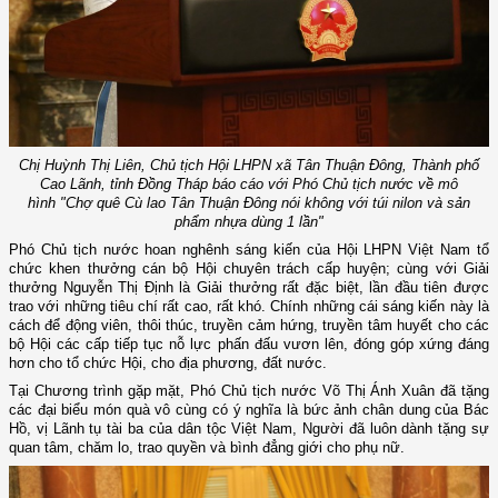
Chị Huỳnh Thị Liên,
Chủ tịch Hội LHPN xã Tân Thuận Đông, Thành phố
Cao Lãnh, tỉnh Đồng Tháp báo cáo với Phó Chủ tịch nước về mô
hình
"Chợ quê Cù lao Tân Thuận Đông nói không với túi nilon và sản
phẩm nhựa dùng 1 lần"
Phó Chủ tịch nước hoan nghênh sáng kiến của Hội LHPN Việt Nam tổ
chức khen thưởng cán bộ Hội chuyên trách cấp huyện; cùng với Giải
thưởng Nguyễn Thị Định là Giải thưởng rất đặc biệt, lần đầu tiên được
trao với những tiêu chí rất cao, rất khó. Chính những cái sáng kiến này là
cách để động viên, thôi thúc, truyền cảm hứng, truyền tâm huyết cho các
bộ Hội các cấp tiếp tục nỗ lực phấn đấu vươn lên, đóng góp xứng đáng
hơn cho tổ chức Hội, cho địa phương, đất nước.
Tại Chương trình gặp mặt, Phó Chủ tịch nước Võ Thị Ánh Xuân đã tặng
các đại biểu món quà vô cùng có ý nghĩa là bức ảnh chân dung của Bác
Hồ, vị Lãnh tụ tài ba của dân tộc Việt Nam, Người đã luôn dành tặng sự
quan tâm, chăm lo, trao quyền và bình đẳng giới cho phụ nữ.