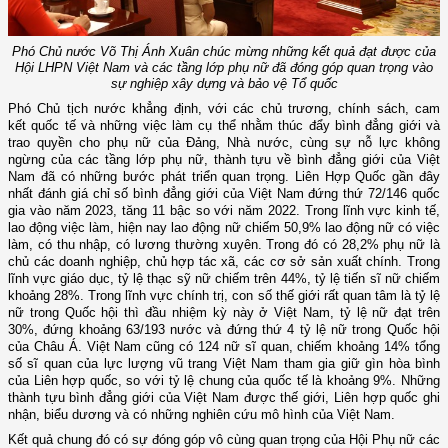
Phó Chủ nước Võ Thị Ánh Xuân chúc mừng những kết quả đạt được của
Hội LHPN Việt Nam và các tầng lớp phụ nữ đã đóng góp quan trọng vào
sự nghiệp xây dựng và bảo vệ Tổ quốc
Phó Chủ tịch nước khẳng định, với các chủ trương, chính sách, cam
kết quốc tế và những việc làm cụ thể nhằm thúc đẩy bình đẳng giới và
trao quyền cho phụ nữ của Đảng, Nhà nước, cùng sự nỗ lực không
ngừng của các tầng lớp phụ nữ, thành tựu về bình đẳng giới của Việt
Nam đã có những bước phát triển quan trọng. Liên Hợp Quốc gần đây
nhất đánh giá chỉ số bình đẳng giới của Việt Nam đứng thứ 72/146 quốc
gia vào năm 2023, tăng 11 bậc so với năm 2022. Trong lĩnh vực kinh tế,
lao động việc làm, hiện nay lao động nữ chiếm 50,9% lao động nữ có việc
làm, có thu nhập, có lương thường xuyên. Trong đó có 28,2% phụ nữ là
chủ các doanh nghiệp, chủ hợp tác xã, các cơ sở sản xuất chính. Trong
lĩnh vực giáo dục, tỷ lệ thạc sỹ nữ chiếm trên 44%, tỷ lệ tiến sĩ nữ chiếm
khoảng 28%. Trong lĩnh vực chính trị, con số thế giới rất quan tâm là tỷ lệ
nữ trong Quốc hội thì đầu nhiệm kỳ này ở Việt Nam, tỷ lệ nữ đạt trên
30%, đứng khoảng 63/193 nước và đứng thứ 4 tỷ lệ nữ trong Quốc hội
của Châu Á. Việt Nam cũng có 124 nữ sĩ quan, chiếm khoảng 14% tổng
số sĩ quan của lực lượng vũ trang Việt Nam tham gia giữ gìn hòa bình
của Liên hợp quốc, so với tỷ lệ chung của quốc tế là khoảng 9%. Những
thành tựu bình đẳng giới của Việt Nam được thế giới, Liên hợp quốc ghi
nhận, biểu dương và có những nghiên cứu mô hình của Việt Nam.
Kết quả chung đó có sự đóng góp vô cùng quan trọng của Hội Phụ nữ các