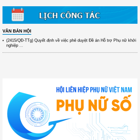
xây dựng ...
(891/KH-ĐCT) Kế hoạch thực hiện Nghị quyết số 72-NQ/TW ngày
9/9/2025 của Bộ ...
(2415/QĐ-TTg) Quyết định về việc phê duyệt Đề án Hỗ trợ Phụ nữ khởi
VĂN BẢN HỘI
nghiệp ...