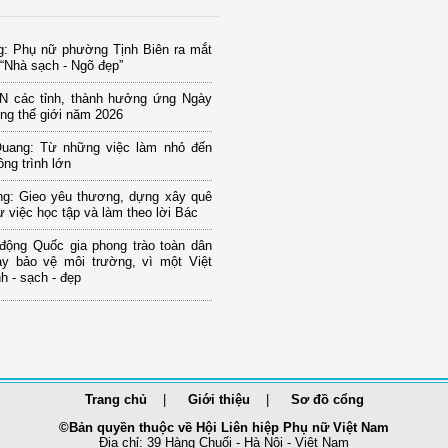
g: Phụ nữ phường Tịnh Biên ra mắt
“Nhà sạch - Ngõ đẹp”
N các tỉnh, thành hưởng ứng Ngày
ng thế giới năm 2026
uang: Từ những việc làm nhỏ đến
ng trình lớn
ng: Gieo yêu thương, dựng xây quê
 việc học tập và làm theo lời Bác
 động Quốc gia phong trào toàn dân
ay bảo vệ môi trường, vì một Việt
 - sạch - đẹp
Trang chủ
Giới thiệu
Sơ đồ cổng
©Bản quyền thuộc về Hội Liên hiệp Phụ nữ Việt Nam
Địa chỉ: 39 Hàng Chuối - Hà Nội - Việt Nam