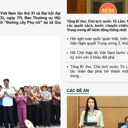
Việt Nam lần thứ XI và Đại hội đại
031, ngày 7/5, Ban Thường vụ Hội
Tổng Bí thư, Chủ tịch nước Tô Lâm
nh “Đường cây Phụ nữ” tại xã Gia
các quyết sách, bước chuyển chiến
Trung ương để hành động thống nhất
Hội nghị toàn quốc quán triệt, triể
hiện Nghị quyết Trung ương 3, kh
Hội Chữ thập đỏ Việt Nam bước 
kỳ mới với 3 khâu đột phá
Tổng Bí thư, Chủ tịch nước Tô 
tác nhân đạo phải trở thành mộ
trong...
CÁC ĐỀ ÁN