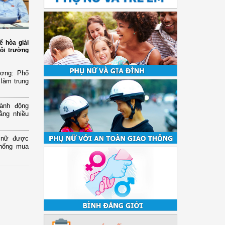
ể hòa giải
ôi trường
ương: Phổ
 làm trung
ành động
ằng nhiều
ụ nữ được
chống mua