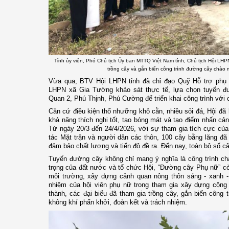
Tỉnh ủy viên, Phó Chủ tịch Ủy ban MTTQ Việt Nam tỉnh, Chủ tịch Hội LHPN
trồng cây và gắn biển công trình đường cây chào 
Vừa qua,
BTV Hội LHPN tỉnh đã chỉ đạo Quỹ Hỗ trợ phụ nữ
LHPN xã Gia Tường khảo sát thực tế, lựa chọn tuyến đư
Quan 2, Phú Thịnh, Phú Cường để triển khai
công trình
với 
Căn cứ điều kiện thổ nhưỡng khô cằn, nhiều sỏi đá, Hội đã 
khả năng thích nghi tốt, tạo bóng mát và tạo điểm nhấn c
Từ ngày 20/3 đến 24/4/2026, với sự tham gia tích cực của
tác Mặt trận và
người
dân các thôn, 100 cây bằng lăng đã 
đảm bảo chất lượng và tiến độ đề ra. Đến nay, toàn bộ số cây
Tuyến đường cây không chỉ mang ý nghĩa là công trình ch
trọng của đất nước và tổ chức Hội, “Đường cây Phụ nữ” c
môi trường, xây dựng cảnh quan nông thôn sáng - xanh - s
nhiệm của hội viên phụ nữ trong tham gia xây dựng cộng
thành, các đại biểu đã tham gia trồng cây, gắn biển công t
không khí phấn khởi, đoàn kết và trách nhiệm.