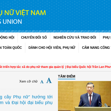
ĐỘNG HỘI
CHUYỂN ĐỔI SỐ
NGHIÊN CỨU VÀ TRAO ĐỔI
PHỤ 
N TOÀN QUỐC
DÀNH CHO HỘI VIÊN, PHỤ NỮ
CẨM NANG CÔNG 
ển hợp tác xã do phụ nữ tham gia quản lý
| Đại biểu Quốc hội Trần Lan Phương: 
TÂM ĐIỂM
Xem cỡ chữ
ng cây Phụ nữ” hướng tới
 và Đại hội đại biểu phụ