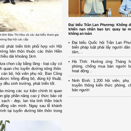
Đại biểu Trần Lan Phương: Không đ
khiến nạn nhân bạo lực quay lại m
không an toàn
 tỉnh Đào Thị Hòa và các đại biểu tham gia
mừng Đại hội các cấp
Đại biểu Quốc hội Trần Lan Ph
 phát triển tỉnh phối hợp với Hội
biến pháp luật phải lấy người dân
ờng liên thôn thuộc các thôn Hiền
tâm,...
chiều dài khoảng 1km.
Hà Tĩnh: Hưởng ứng Tháng h
lựa chọn cây bằng lăng - loại cây có
phòng, chống mua bán người b
ảnh quan cho tuyến đường nông thôn.
hoạt động...
 cán bộ, hội viên phụ nữ, Ban Công
được trồng đồng bộ, đúng kỹ thuật,
Ninh Bình: 1.200 hội viên, ph
 đều sinh trưởng, phát triển tốt.
truyền thông kiến thức phòng, 
bán người
ào mừng các sự kiện chính trị quan
òn góp phần nâng cao ý thức bảo vệ
ạch - đẹp, lan tỏa tinh thần trách
 đồng văn minh.
Ngay sau lễ khánh
rình tại tuyến đường liên thôn trong