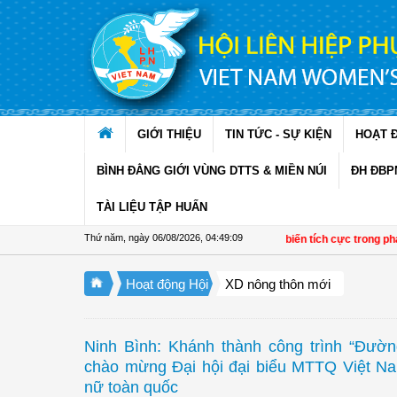
Truy cập nội dung luôn
GIỚI THIỆU
TIN TỨC - SỰ KIỆN
HOẠT 
BÌNH ĐẲNG GIỚI VÙNG DTTS & MIỀN NÚI
ĐH ĐBP
TÀI LIỆU TẬP HUẤN
Thứ năm, ngày 06/08/2026
,
04:49:10
Đề án 01 tạo chuyển biến tích cực trong phát tri
Hoạt động Hội
XD nông thôn mới
Ninh Bình: Khánh thành công trình “Đườ
chào mừng Đại hội đại biểu MTTQ Việt Nam
nữ toàn quốc