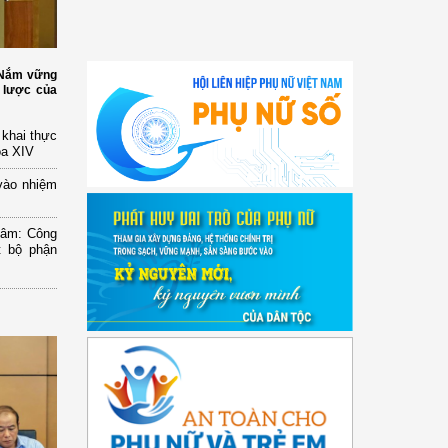
: Nắm vững
 lược của
n khai thực
óa XIV
vào nhiệm
Lâm: Công
t bộ phận