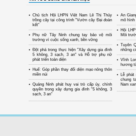
Chủ tịch Hội LHPN Việt Nam Lê Thị Thủy
An Gian
trồng cây tại công trình "Vườn cây Đại đoàn
mô hình 
kết"
Hội LHP
Phụ nữ Tây Ninh chung tay bảo vệ môi
Môi trườ
trường vì cuộc sống xanh, bền vững
Tuyên Q
Đột phá trong thực hiện "Xây dựng gia đình
những cô
5 không, 3 sạch, 3 an" và Hỗ trợ phụ nữ
phát triển toàn diện
Vĩnh Lo
hương từ
Huế: Góp phần thay đổi diện mạo nông thôn
miền núi
Lễ phát
chung t
Quảng Ninh phát huy vai trò cấp ủy, chính
Nam xanh
quyền trong xây dựng gia đình "5 không, 3
sạch, 3 an"