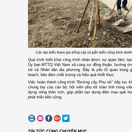
Các đại biểu tham gia trồng cây và gắn biển công trình đườ
Quá trình triển khai công trình nhận được sự quan tâm, tạo
Ủy ban MTTQ Việt Nam xã cùng sự đồng thuận, hưởng ứng 
nữ và
N
hân dân địa phương. Đây là yếu tố quan trọng g
hoạch, bảo đảm chất lượng và hiệu quả thiết thực.
Việc hoàn thành công trình “Đường cây Phụ nữ” tiếp tục kh
chung tay của cán bộ, hội viên phụ nữ toàn tỉnh trong vi
dựng nông thôn mới, góp phần tạo dựng diện mạo quê hư
phát triển bền vững.
TIN TỨC CÙNG CHUYÊN MỤC