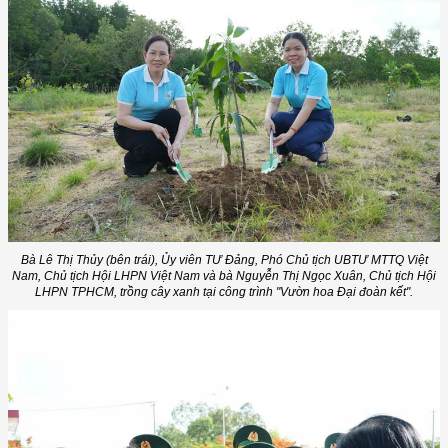
Bà Lê Thị Thủy (bên trái), Ủy viên TƯ Đảng, Phó Chủ tịch UBTƯ MTTQ Việt
Nam, Chủ tịch Hội LHPN Việt Nam và bà Nguyễn Thị Ngọc Xuân, Chủ tịch Hội
LHPN TPHCM, trồng cây xanh tại công trình "Vườn hoa Đại đoàn kết".