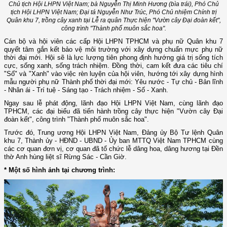
Chủ tịch Hội LHPN Việt Nam; bà Nguyễn Thị Minh Hương (bìa trái), Phó Chủ
tịch Hội LHPN Việt Nam; Đại tá Nguyễn Như Trúc, Phó Chủ nhiệm Chính trị
Quân khu 7, trồng cây xanh tại Lễ ra quân Thực hiện "Vườn cây Đại đoàn kết",
công trình "Thành phố muôn sắc hoa".
Cán bộ và hội viên các cấp Hội LHPN TPHCM và phụ nữ Quân khu 7
quyết tâm gắn kết bảo vệ môi trường với xây dựng chuẩn mực phụ nữ
thời đại mới. Hội sẽ là lực lượng tiên phong định hướng giá trị sống tích
cực, sống xanh, sống trách nhiệm. Đồng thời, cam kết đưa các tiêu chí
"Số" và "Xanh" vào việc rèn luyện của hội viên, hướng tới xây dựng hình
mẫu người phụ nữ Thành phố thời đại mới: Yêu nước - Tự chủ - Bản lĩnh
- Nhân ái - Trí tuệ - Sáng tạo - Trách nhiệm - Số - Xanh.
Ngay sau lễ phát động, lãnh đạo Hội LHPN Việt Nam, cùng lãnh đạo
TPHCM, các đại biểu đã tiến hành trồng cây thực hiện "Vườn cây Đại
đoàn kết", công trình "Thành phố muôn sắc hoa".
Trước đó, Trung ương Hội LHPN Việt Nam, Đảng ủy Bộ Tư lệnh Quân
khu 7, Thành ủy - HĐND - UBND - Ủy ban MTTQ Việt Nam TPHCM cùng
các cơ quan đơn vị, cơ quan đã tổ chức lễ dâng hoa, dâng hương tại Đền
thờ Anh hùng liệt sĩ Rừng Sác - Cần Giờ.
* Một số hình ảnh tại chương trình: