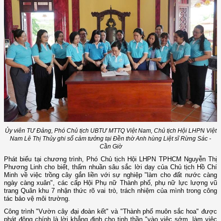
Ủy viên TƯ Đảng, Phó Chủ tịch UBTƯ MTTQ Việt Nam, Chủ tịch Hội LHPN Việt
Nam Lê Thị Thủy ghi sổ cảm tưởng tại Đền thờ Anh hùng Liệt sĩ Rừng Sác -
Cần Giờ
Phát biểu tại chương trình, Phó Chủ tịch Hội LHPN TPHCM Nguyễn Thị
Phương Linh cho biết, thấm nhuần sâu sắc lời dạy của Chủ tịch Hồ Chí
Minh về việc trồng cây gắn liền với sự nghiệp "làm cho đất nước càng
ngày càng xuân", các cấp Hội Phụ nữ Thành phố, phụ nữ lực lượng vũ
trang Quân khu 7 nhận thức rõ vai trò, trách nhiệm của mình trong công
tác bảo vệ môi trường.
Công trình "Vườn cây đại đoàn kết" và "Thành phố muôn sắc hoa" được
phát động chính là lời khẳng định cho tinh thần "vào việc sớm, làm việc