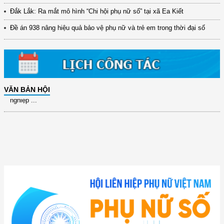
Đắk Lắk: Ra mắt mô hình “Chi hội phụ nữ số” tại xã Ea Kiết
Đề án 938 nâng hiệu quả bảo vệ phụ nữ và trẻ em trong thời đại số
VĂN BẢN HỘI
(12/TB-HĐKH) V/v đăng ký, đề xuất nhiệm vụ Khoa học, công nghệ và
đổi mới ...
(898/KH/ĐCT) Kế hoạch thực hiện Quyết định số 2415/QĐ-TTg ngày
31/10/2025 ...
(417/QĐ-BNNMT) Quyết định phê duyệt Chương trình mục tiêu quốc gia
xây dựng ...