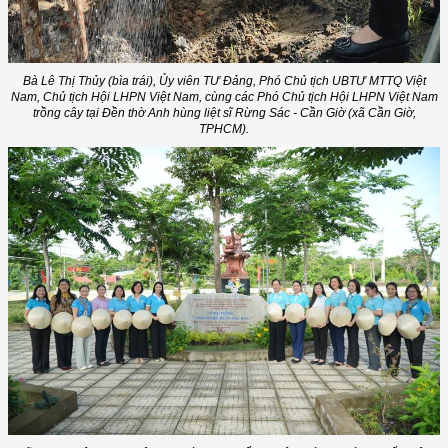
Bà Lê Thị Thủy (bìa trái), Ủy viên TƯ Đảng, Phó Chủ tịch UBTƯ MTTQ Việt
Nam, Chủ tịch Hội LHPN Việt Nam, cùng các Phó Chủ tịch Hội LHPN Việt Nam
trồng cây tại Đền thờ Anh hùng liệt sĩ Rừng Sác - Cần Giờ (xã Cần Giờ,
TPHCM).