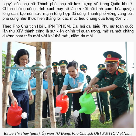
ngay" của phụ nữ Thành phố, phụ nữ lực lượng vũ trang Quân khu 7.
Chính những công trình xanh này sẽ là nơi kết nối tình cảm, hòa quyện
lòng dân, tạo nên sức mạnh tổng hợp để cùng Thành phố vững vàng bứt
phá cũng như thực hiện thắng lợi các mục tiêu chung của từng đơn vị.
Theo Phó Chủ tịch Hội LHPN TPHCM, Đại hội đại biểu Phụ nữ toàn quốc
lần thứ XIV thành công là sự kiện chính trị quan trọng, mở ra một chặng
đường phát triển mới với khí thế mới, niềm tin mới.
Bà Lê Thị Thủy (giữa), Ủy viên TƯ Đảng, Phó Chủ tịch UBTƯ MTTQ Việt Nam,