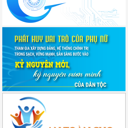
(891/KH-ĐCT) Kế hoạch thực hiện Nghị quyết số 72-NQ/TW ngày
9/9/2025 của Bộ ...
(2415/QĐ-TTg) Quyết định về việc phê duyệt Đề án Hỗ trợ Phụ nữ khởi
nghiệp ...