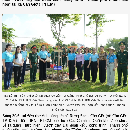
hoa” tại xã Cần Giờ (TPHCM).
Bà Lê Thị Thủy (thứ 5 từ trái qua), Ủy viên TƯ Đảng, Phó Chủ tịch UBTƯ MTTQ Việt Nam,
Chủ tịch Hội LHPN Việt Nam, cùng các Phó Chủ tịch Hội LHPN Việt Nam và các đại biểu
tham gia trồng cây tại Lễ ra quân Thực hiện "Vườn cây Đại đoàn kết", công trình "Thành
phố muôn sắc hoa"
Sáng 30/6, tại Đền thờ Anh hùng liệt sĩ Rừng Sác - Cần Giờ (xã Cần Giờ,
TPHCM), Hội LHPN TPHCM phối hợp Cục Chính trị Quân khu 7 tổ chức
Lễ ra quân Thực hiện "Vườn cây Đại đoàn kết", công trình "Thành phố
muôn sắc hoa", hưởng ứng phong trào "Toàn dân chung tay bảo vệ môi