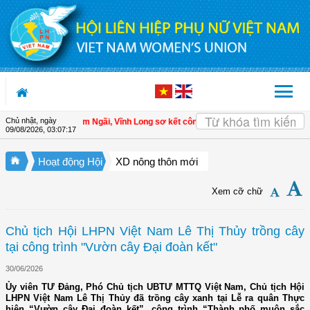
Truy cập nội dung luôn
Chủ nhật, ngày
HPN xã Tam Ngãi, Vĩnh Long sơ kết công tác Hội và phong trào phụ nữ 6 tháng 
09/08/2026
,
03:07:19
Hoạt động Hội
XD nông thôn mới
Xem cỡ chữ
Chủ tịch Hội LHPN Việt Nam Lê Thị Thủy trồng cây
tại công trình "Vườn cây Đại đoàn kết"
30/06/2026
Ủy viên TƯ Đảng, Phó Chủ tịch UBTƯ MTTQ Việt Nam, Chủ tịch Hội
LHPN Việt Nam Lê Thị Thủy đã trồng cây xanh tại Lễ ra quân Thực
hiện “Vườn cây Đại đoàn kết”, công trình “Thành phố muôn sắc