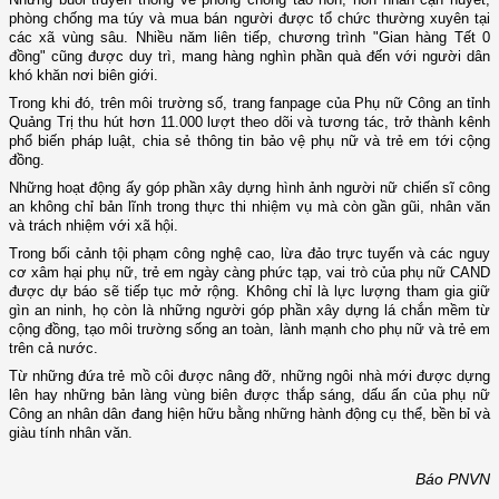
phòng chống ma túy và mua bán người được tổ chức thường xuyên tại
các xã vùng sâu. Nhiều năm liên tiếp, chương trình "Gian hàng Tết 0
đồng" cũng được duy trì, mang hàng nghìn phần quà đến với người dân
khó khăn nơi biên giới.
Trong khi đó, trên môi trường số, trang fanpage của Phụ nữ Công an tỉnh
Quảng Trị thu hút hơn 11.000 lượt theo dõi và tương tác, trở thành kênh
phổ biến pháp luật, chia sẻ thông tin bảo vệ phụ nữ và trẻ em tới cộng
đồng.
Những hoạt động ấy góp phần xây dựng hình ảnh người nữ chiến sĩ công
an không chỉ bản lĩnh trong thực thi nhiệm vụ mà còn gần gũi, nhân văn
và trách nhiệm với xã hội.
Trong bối cảnh tội phạm công nghệ cao, lừa đảo trực tuyến và các nguy
cơ xâm hại phụ nữ, trẻ em ngày càng phức tạp, vai trò của phụ nữ CAND
được dự báo sẽ tiếp tục mở rộng. Không chỉ là lực lượng tham gia giữ
gìn an ninh, họ còn là những người góp phần xây dựng lá chắn mềm từ
cộng đồng, tạo môi trường sống an toàn, lành mạnh cho phụ nữ và trẻ em
trên cả nước.
Từ những đứa trẻ mồ côi được nâng đỡ, những ngôi nhà mới được dựng
lên hay những bản làng vùng biên được thắp sáng, dấu ấn của phụ nữ
Công an nhân dân đang hiện hữu bằng những hành động cụ thể, bền bỉ và
giàu tính nhân văn.
Báo PNVN