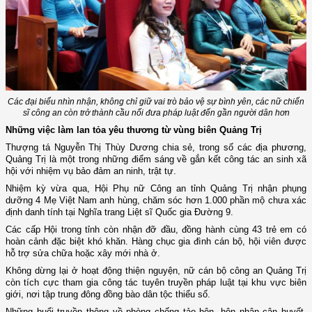
Các đại biểu nhìn nhận, không chỉ giữ vai trò bảo vệ sự bình yên, các nữ chiến
sĩ công an còn trở thành cầu nối đưa pháp luật đến gần người dân hơn
Những việc làm lan tỏa yêu thương từ vùng biên Quảng Trị
Thượng tá Nguyễn Thị Thùy Dương chia sẻ, trong số các địa phương,
Quảng Trị là một trong những điểm sáng về gắn kết công tác an sinh xã
hội với nhiệm vụ bảo đảm an ninh, trật tự.
Nhiệm kỳ vừa qua, Hội Phụ nữ Công an tỉnh Quảng Trị nhận phụng
dưỡng 4 Mẹ Việt Nam anh hùng, chăm sóc hơn 1.000 phần mộ chưa xác
định danh tính tại Nghĩa trang Liệt sĩ Quốc gia Đường 9.
Các cấp Hội trong tỉnh còn nhận đỡ đầu, đồng hành cùng 43 trẻ em có
hoàn cảnh đặc biệt khó khăn. Hàng chục gia đình cán bộ, hội viên được
hỗ trợ sửa chữa hoặc xây mới nhà ở.
Không dừng lại ở hoạt động thiện nguyện, nữ cán bộ công an Quảng Trị
còn tích cực tham gia công tác tuyên truyền pháp luật tại khu vực biên
giới, nơi tập trung đông đồng bào dân tộc thiểu số.
Những buổi truyền thông về phòng chống tảo hôn, hôn nhân cận huyết,