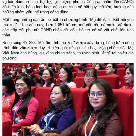
vụ bảo đảm an ninh, trật tự, lực lượng phụ nữ Công an nhân dân (CAND)
đã triển khai hàng loạt hoạt động an sinh xã hội quy mô lớn, hướng đến
những nhóm yếu thế trong cộng đồng.
Một trong những dấu ấn nổi bật là chương trình "Mẹ đỡ đầu - Kết nối yêu
thương". Tính đến nay, hơn 1.851 trẻ em mồ côi trên cả nước đã được
các cấp Hội phụ nữ CAND nhận đỡ đầu, hỗ trợ cả về vật chất lẫn tinh
thần.
Song song đó, 388 "Mái ấm tình thương" được xây dựng, hàng trăm công
trình dân vận được duy trì hiệu quả, cùng nhiều hoạt động chăm sóc Mẹ
Việt Nam anh hùng, gia đình chính sách, thương binh liệt sĩ tại nhiều địa
phương.