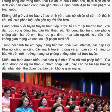
lượng nòng cốt trong triển khai Đề án 06 của Chính phủ, thực hiện chiến
dịch cấp căn cước công dân gắn chip và định danh điện tử trên phạm vi
toàn quốc.
Không chỉ giữ vai trò bảo vệ sự bình yên, các nữ chiến sĩ còn trở thành
cầu nối đưa pháp luật đến gần người dân hơn.
Hàng nghìn buổi tuyên truyền trực tiếp được tổ chức tại trường học, khu
dân cư, vùng đồng bào dân tộc thiểu số. Nội dung tập trung vào phòng
chống xâm hại trẻ em, bạo lực gia đình, mua bán người, lừa đảo trên
không gian mạng và các loại tội phạm mới nổi.
Trong bối cảnh trẻ em ngày càng tiếp xúc nhiều với internet, các cấp Hội
Phụ nữ công an cũng đẩy mạnh truyền thông về an toàn số, kỹ năng tự
bảo vệ trên môi trường mạng và phòng chống xâm hại trực tuyến.
Nhiều mô hình được triển khai hiệu quả như "Phụ nữ với pháp luật", "Gia
đình không có người thân vi phạm pháp luật", hay các bộ tài liệu hướng
dẫn nhận diện thủ đoạn lừa đảo trên không gian mạng.