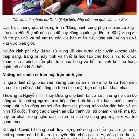
Các đại biểu tham dự Đại hội đại biểu Phụ nữ toàn quốc lần thứ XIV
Đặc biệt, thông qua chương trình "Đồng hành cùng phụ nữ biên cương",
các cấp Hội Phụ nữ công an đã huy động nguồn lực lên tới 80 tỷ đồng để
hỗ trợ phụ nữ và trẻ em tại các địa bàn miền núi, vùng sâu, vùng xa và
khu vực biên giới.
Nguồn kinh phí này được sử dụng để xây dựng các tuyến đường điện
thắp sáng, trang bị máy tính và thiết bị học tập cho học sinh, tổ chức
khám chữa bệnh miễn phí, trao học bổng và hỗ trợ sinh kế cho hàng
nghìn hộ dân khó khăn.
Những nữ chiến sĩ trên mặt trận bình yên
Ít người biết rằng, phía sau những con số an sinh xã hội là sự hiện diện
của những nữ cán bộ công an trên nhiều mặt trận công tác khác nhau.
Thượng tá Nguyễn Thị Thùy Dương cho biết, tại cơ sở, những nữ cán bộ
công an là những người trực tiếp nắm tình hình địa bàn, tuyên truyền
pháp luật, vận động người dân tham gia phong trào toàn dân bảo vệ an
ninh Tổ quốc. Trong các chuyên án đấu tranh với tội phạm kinh tế, ma túy
hay tội phạm công nghệ cao, nhiều nữ cán bộ cũng góp mặt với vai trò
quan trọng.
Khi dịch Covid-19 bùng phát, lực lượng nữ công an tiếp tục là một trong
những nhóm cán bộ tham gia tuyến đầu chống dịch. Họ đồng thời là lực