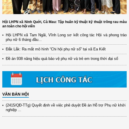
Hội LHPN xã Ninh Quới, Cà Mau: Tập huấn kỹ thuật kỹ thuật trồng rau màu
an toàn cho hội viên
Hội LHPN xã Tam Ngãi, Vĩnh Long sơ kết công tác Hội và phong trào
phụ nữ 6 tháng đầu...
(12/TB-HĐKH) V/v đăng ký, đề xuất nhiệm vụ Khoa học, công nghệ và
đổi mới ...
Đắk Lắk: Ra mắt mô hình “Chi hội phụ nữ số” tại xã Ea Kiết
(898/KH/ĐCT) Kế hoạch thực hiện Quyết định số 2415/QĐ-TTg ngày
Đề án 938 nâng hiệu quả bảo vệ phụ nữ và trẻ em trong thời đại số
31/10/2025 ...
(417/QĐ-BNNMT) Quyết định phê duyệt Chương trình mục tiêu quốc gia
xây dựng ...
(891/KH-ĐCT) Kế hoạch thực hiện Nghị quyết số 72-NQ/TW ngày
9/9/2025 của Bộ ...
VĂN BẢN HỘI
(2415/QĐ-TTg) Quyết định về việc phê duyệt Đề án Hỗ trợ Phụ nữ khởi
nghiệp ...