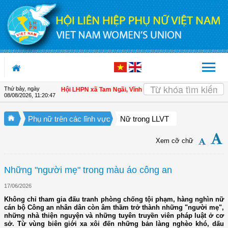
Truy cập nội dung luôn
Thứ bảy, ngày
 cho hội viên
| Hội LHPN xã Tam Ngãi, Vĩnh Long sơ kết công tác Hội và phong
08/08/2026
,
11:20:48
Phụ nữ trên các lĩnh vực
Nữ trong LLVT
Xem cỡ chữ
Những "người mẹ" trong màu áo công an
17/06/2026
Không chỉ tham gia đấu tranh phòng chống tội phạm, hàng nghìn nữ
cán bộ Công an nhân dân còn âm thầm trở thành những "người mẹ",
những nhà thiện nguyện và những tuyên truyền viên pháp luật ở cơ
sở. Từ vùng biên giới xa xôi đến những bản làng nghèo khó, dấu