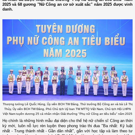
2025 và 68 gương "Nữ Công an cơ sở xuất sắc" năm 2025 được vinh
danh.
Thượng tướng Lê Quốc Hùng, Ủy viên BCH TW Đảng, Thứ trưởng Bộ Công an và bà Lê Thị
Thủy, Ủy viên BCH TW Đảng, Phó Chủ tịch Uỷ ban TW MTTQ Việt Nam, Chủ tịch Hội LHPN
Việt Nam tuyên dương 25 cá nhân nhận Giải thưởng "Phụ nữ Công an tiêu biểu" năm 2025
Họ chính là những hình mẫu đại diện cho thế hệ nữ chiến sĩ Công an thời
kỳ mới, luôn nỗ lực rèn luyện theo phong trào thi đua "Ba nhất: Kỷ luật
nhất - Trung thành nhất - Gần dân nhất", gắn với học tập và làm theo tư