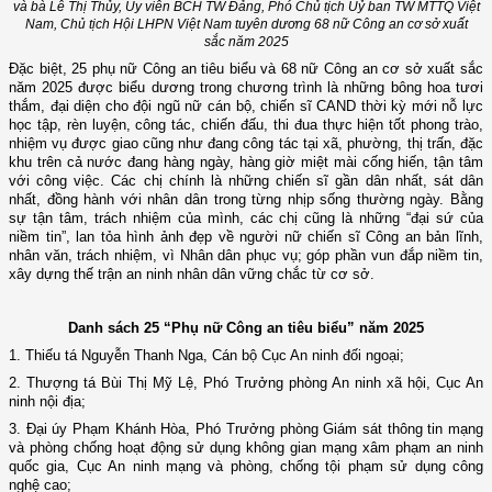
và bà Lê Thị Thủy, Ủy viên BCH TW Đảng, Phó Chủ tịch Uỷ ban TW MTTQ Việt
Nam, Chủ tịch Hội LHPN Việt Nam tuyên dương
68 nữ Công an cơ sở xuất
sắc
năm 2025
Đặc biệt, 25 phụ nữ Công an tiêu biểu và 68 nữ Công an cơ sở xuất sắc
năm 2025 được biểu dương trong chương trình là những bông hoa tươi
thắm, đại diện cho đội ngũ nữ cán bộ, chiến sĩ CAND thời kỳ mới nỗ lực
học tập, rèn luyện, công tác, chiến đấu, thi đua thực hiện tốt phong trào,
nhiệm vụ được giao cũng như đang công tác tại xã, phường, thị trấn, đặc
khu trên cả nước đang
hàng ngày, hàng giờ miệt mài cống hiến, tận tâm
với công việc
. Các chị
chính là những
chiến sĩ
gần dân nhất, sát dân
nhất, đồng
hành với nhân dân trong từng nhịp sống thường ngày
.
Bằng
sự tận tâm, trách nhiệm của mình, các chị cũng là
những “đại sứ của
niềm tin”, lan tỏa hình ảnh đẹp về người nữ chiến
sĩ
Công an bản lĩnh,
nhân văn, trách nhiệm
,
vì Nhân dân phục vụ; góp phần vun đắp niềm tin
,
xây dựng thế trận an ninh nhân dân vững chắc từ cơ sở.
Danh sách 25
“
Phụ nữ
Công an tiêu biểu” năm 2025
1. Thiếu tá Nguyễn Thanh Nga, Cán bộ Cục An ninh đối ngoại;
2. Thượng tá Bùi Thị Mỹ Lệ, Phó Trưởng phòng An ninh xã hội, Cục An
ninh nội địa;
3. Đại úy Phạm Khánh Hòa, Phó Trưởng phòng Giám sát thông tin mạng
và phòng chống hoạt động sử dụng không gian mạng xâm phạm an ninh
quốc gia, Cục An ninh mạng và phòng, chống tội phạm sử dụng công
nghệ cao;