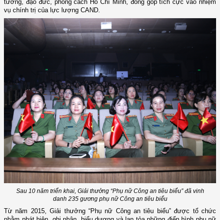
tưởng, đạo đức, phong cách Hồ Chí Minh, đóng góp tích cực vào nhiệm
vụ chính trị của lực lượng CAND.
Sau 10 năm triển khai,
Giải thưởng “Phụ nữ Công an tiêu biểu” đã vinh
danh 235 gương phụ nữ Công an tiêu biểu
Từ năm 2015, Giải thưởng “Phụ nữ Công an tiêu biểu” được tổ chức
nhằm phát hiện, ghi nhận, biểu dương và lan tỏa những điển hình phụ nữ