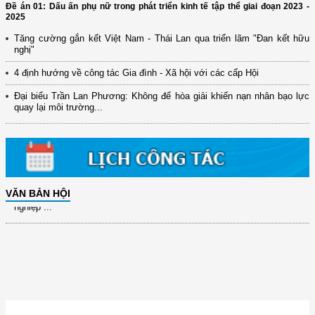
Đề án 01: Dấu ấn phụ nữ trong phát triển kinh tế tập thể giai đoạn 2023 -
2025
Tăng cường gắn kết Việt Nam - Thái Lan qua triển lãm "Đan kết hữu
(12/TB-HĐKH) V/v đăng ký, đề xuất nhiệm vụ Khoa học, công nghệ và
nghị"
đổi mới ...
4 định hướng về công tác Gia đình - Xã hội với các cấp Hội
(898/KH/ĐCT) Kế hoạch thực hiện Quyết định số 2415/QĐ-TTg ngày
31/10/2025 ...
Đại biểu Trần Lan Phương: Không để hòa giải khiến nạn nhân bạo lực
quay lại môi trường...
(417/QĐ-BNNMT) Quyết định phê duyệt Chương trình mục tiêu quốc gia
xây dựng ...
(891/KH-ĐCT) Kế hoạch thực hiện Nghị quyết số 72-NQ/TW ngày
9/9/2025 của Bộ ...
(2415/QĐ-TTg) Quyết định về việc phê duyệt Đề án Hỗ trợ Phụ nữ khởi
VĂN BẢN HỘI
nghiệp ...