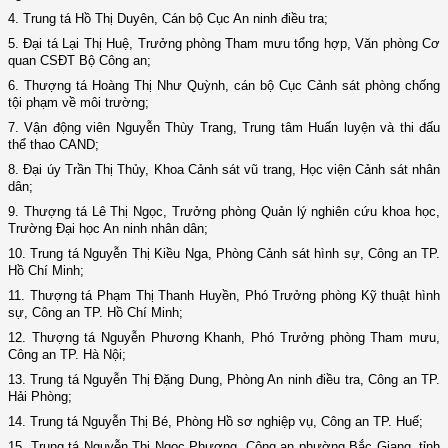
4. Trung tá Hồ Thị Duyên, Cán bộ Cục An ninh điều tra;
5. Đại tá Lại Thị Huệ, Trưởng phòng Tham mưu tổng hợp, Văn phòng Cơ
quan CSĐT Bộ Công an;
6. Thượng tá Hoàng Thị Như Quỳnh, cán bộ Cục Cảnh sát phòng chống
tội phạm về môi trường;
7. Vận động viên Nguyễn Thùy Trang, Trung tâm Huấn luyện và thi đấu
thể thao CAND;
8. Đại úy Trần Thị Thủy, Khoa Cảnh sát vũ trang, Học viện Cảnh sát nhân
dân;
9. Thượng tá Lê Thị Ngọc, Trưởng phòng Quản lý nghiên cứu khoa học,
Trường Đại học An ninh nhân dân;
10. Trung tá Nguyễn Thị Kiều Nga, Phòng Cảnh sát hình sự, Công an TP.
Hồ Chí Minh;
11. Thượng tá Phạm Thị Thanh Huyền, Phó Trưởng phòng Kỹ thuật hình
sự, Công an TP. Hồ Chí Minh;
12. Thượng tá Nguyễn Phương Khanh, Phó Trưởng phòng Tham mưu,
Công an TP. Hà Nội;
13. Trung tá Nguyễn Thị Đặng Dung, Phòng An ninh điều tra, Công an TP.
Hải Phòng;
14. Trung tá Nguyễn Thị Bé, Phòng Hồ sơ nghiệp vụ, Công an TP. Huế;
15. Trung tá Nguyễn Thị Ngọc Phương, Công an phường Bắc Giang, tỉnh