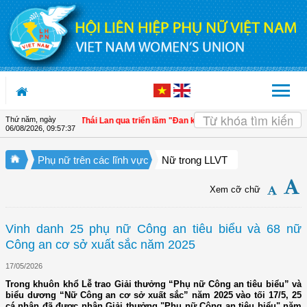
Truy cập nội dung luôn
Thứ năm, ngày
ết Việt Nam - Thái Lan qua triển lãm "Đan kết hữu nghị"
| 4 định hướng về công
06/08/2026
,
09:57:38
Phụ nữ trên các lĩnh vực
Nữ trong LLVT
Xem cỡ chữ
Vinh danh 25 phụ nữ Công an tiêu biểu và 68 nữ
Công an cơ sở xuất sắc năm 2025
17/05/2026
Trong khuôn khổ Lễ trao Giải thưởng “Phụ nữ Công an tiêu biểu” và
biểu dương “Nữ Công an cơ sở xuất sắc” năm 2025 vào tối 17/5, 25
cá nhân đã được nhận Giải thưởng "Phụ nữ Công an tiêu biểu" năm