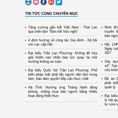
TIN TỨC CÙNG CHUYÊN MỤC
Tăng cường gắn kết Việt Nam - Thái Lan
Ninh Bì
qua triển lãm "Đan kết hữu nghị"
truyền 
bán ngư
4 định hướng về công tác Gia đình - Xã hội
với các cấp Hội
Hội LH
Ngày to
30/7
Đại biểu Trần Lan Phương: Không để hòa
giải khiến nạn nhân bạo lực quay lại môi
trường không an toàn
Xây dựn
số”: Tạo
chủ khôn
Đại biểu Quốc hội Trần Lan Phương: Phổ
biến pháp luật phải lấy người dân làm trung
tâm, bảo đảm quyền tiếp cận thực chất
Đề án 0
phát tr
quản lý
Hà Tĩnh: Hưởng ứng Tháng hành động
phòng, chống mua bán người bằng nhiều
hoạt động thiết thực
Đại biể
lý hải q
tự sửa s