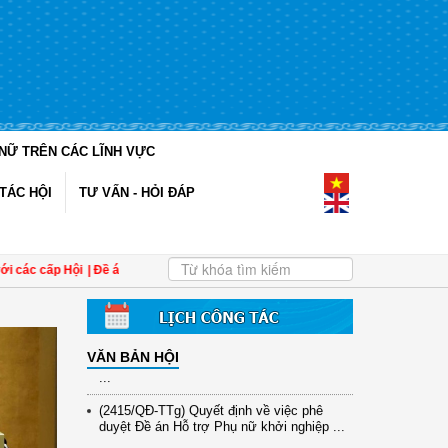
NỮ TRÊN CÁC LĨNH VỰC
(12/TB-HĐKH) V/v đăng ký, đề xuất nhiệm
vụ Khoa học, công nghệ và đổi mới ...
TÁC HỘI
TƯ VẤN - HỎI ĐÁP
(898/KH/ĐCT) Kế hoạch thực hiện Quyết
định số 2415/QĐ-TTg ngày 31/10/2025 ...
(417/QĐ-BNNMT) Quyết định phê duyệt
ác cấp Hội
| Đề án 01 tạo chuyển biến tích cực trong phát triển hợp tác xã do ph
Chương trình mục tiêu quốc gia xây dựng
...
(891/KH-ĐCT) Kế hoạch thực hiện Nghị
quyết số 72-NQ/TW ngày 9/9/2025 của Bộ
VĂN BẢN HỘI
...
(2415/QĐ-TTg) Quyết định về việc phê
duyệt Đề án Hỗ trợ Phụ nữ khởi nghiệp ...