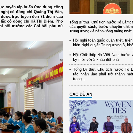
rực tuyến tập huấn ứng dụng công
i nghị có đồng chí Quàng Thị Vân,
 được trực tuyến đến 71 điểm cầu
 Hặc có đồng chí Hà Thị Diếm, Phó
Tổng Bí thư, Chủ tịch nước Tô Lâm
i hội trưởng các Chi hội phụ nữ
các quyết sách, bước chuyển chiến
Trung ương để hành động thống nhất
Hội nghị toàn quốc quán triệt, triể
hiện Nghị quyết Trung ương 3, kh
Hội Chữ thập đỏ Việt Nam bước 
kỳ mới với 3 khâu đột phá
Tổng Bí thư, Chủ tịch nước Tô 
tác nhân đạo phải trở thành mộ
trong...
CÁC ĐỀ ÁN