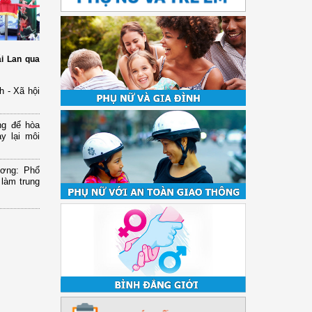
i Lan qua
h - Xã hội
ng để hòa
y lại môi
ương: Phổ
 làm trung