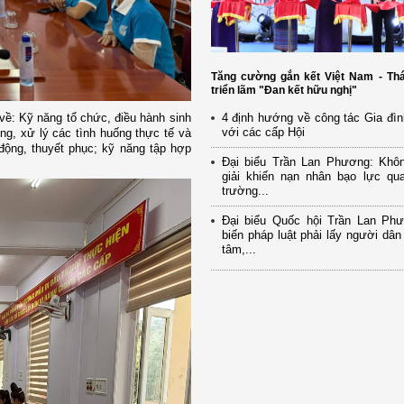
Tăng cường gắn kết Việt Nam - Thá
triển lãm "Đan kết hữu nghị"
4 định hướng về công tác Gia đìn
về: Kỹ năng tổ chức, điều hành sinh
với các cấp Hội
ng, xử lý các tình huống thực tế và
 động, thuyết phục; kỹ năng tập hợp
Đại biểu Trần Lan Phương: Khô
giải khiến nạn nhân bạo lực qua
trường...
Đại biểu Quốc hội Trần Lan Ph
biến pháp luật phải lấy người dân
tâm,...