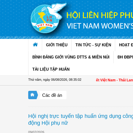
Truy cập nội dung luôn
GIỚI THIỆU
TIN TỨC - SỰ KIỆN
HOẠT 
BÌNH ĐẲNG GIỚI VÙNG DTTS & MIỀN NÚI
ĐH ĐBP
TÀI LIỆU TẬP HUẤN
Thứ năm, ngày 06/08/2026
,
08:35:03
Tăng cường gắn kết Việt Nam - Thái Lan qua t
Các đề án
Hội nghị trực tuyến tập huấn ứng dụng công
động Hội phụ nữ
09/07/2026