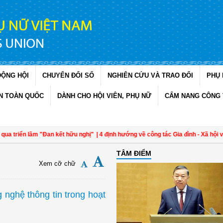
ĐỘNG HỘI
CHUYỂN ĐỔI SỐ
NGHIÊN CỨU VÀ TRAO ĐỔI
PHỤ 
N TOÀN QUỐC
DÀNH CHO HỘI VIÊN, PHỤ NỮ
CẨM NANG CÔNG 
riển lãm "Đan kết hữu nghị"
| 4 định hướng về công tác Gia đình - Xã hội với c
TÂM ĐIỂM
Xem cỡ chữ
 nghệ thông tin trong hoạt