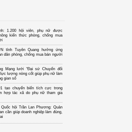
nh: 1.200 hội viên, phụ nữ được
thông kiến thức phòng, chống mua
ời
PN tỉnh Tuyên Quang hưởng ứng
àn dân phòng, chống mua bán người
g Mạng lưới “Đại sứ Chuyển đổi
 lực lượng nòng cốt giúp phụ nữ làm
g gian số
1 tạo chuyển biến tích cực trong
iển hợp tác xã do phụ nữ tham gia
u Quốc hội Trần Lan Phương: Quản
uan cần giúp doanh nghiệp làm đúng,
ai