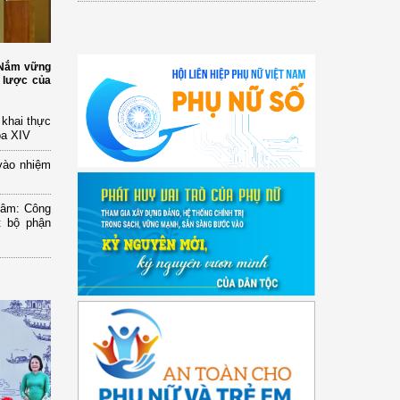
: Nắm vững
 lược của
n khai thực
óa XIV
vào nhiệm
Lâm: Công
t bộ phận