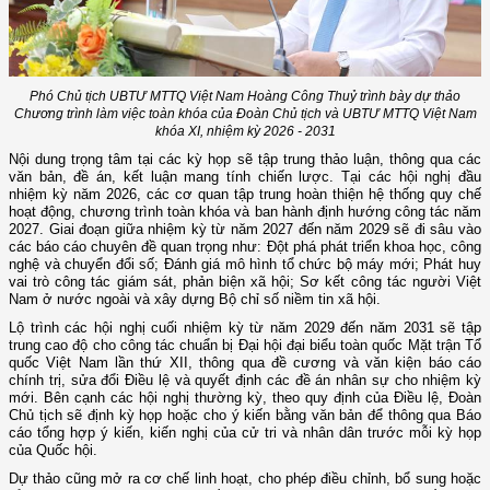
Phó Chủ tịch UBTƯ MTTQ Việt Nam Hoàng Công Thuỷ trình bày dự thảo
Chương trình làm việc toàn khóa của Đoàn Chủ tịch và UBTƯ MTTQ Việt Nam
khóa XI, nhiệm kỳ 2026 - 2031
Nội dung trọng tâm tại các kỳ họp sẽ tập trung thảo luận, thông qua các
văn bản, đề án, kết luận mang tính chiến lược. Tại các hội nghị đầu
nhiệm kỳ năm 2026, các cơ quan tập trung hoàn thiện hệ thống quy chế
hoạt động, chương trình toàn khóa và ban hành định hướng công tác năm
2027. Giai đoạn giữa nhiệm kỳ từ năm 2027 đến năm 2029 sẽ đi sâu vào
các báo cáo chuyên đề quan trọng như: Đột phá phát triển khoa học, công
nghệ và chuyển đổi số; Đánh giá mô hình tổ chức bộ máy mới; Phát huy
vai trò công tác giám sát, phản biện xã hội; Sơ kết công tác người Việt
Nam ở nước ngoài và xây dựng Bộ chỉ số niềm tin xã hội.
Lộ trình các hội nghị cuối nhiệm kỳ từ năm 2029 đến năm 2031 sẽ tập
trung cao độ cho công tác chuẩn bị Đại hội đại biểu toàn quốc Mặt trận Tổ
quốc Việt Nam lần thứ XII, thông qua đề cương và văn kiện báo cáo
chính trị, sửa đổi Điều lệ và quyết định các đề án nhân sự cho nhiệm kỳ
mới. Bên cạnh các hội nghị thường kỳ, theo quy định của Điều lệ, Đoàn
Chủ tịch sẽ định kỳ họp hoặc cho ý kiến bằng văn bản để thông qua Báo
cáo tổng hợp ý kiến, kiến nghị của cử tri và nhân dân trước mỗi kỳ họp
của Quốc hội.
Dự thảo cũng mở ra cơ chế linh hoạt, cho phép điều chỉnh, bổ sung hoặc