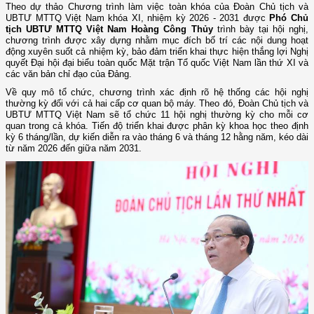
Theo dự thảo Chương trình làm việc toàn khóa của Đoàn Chủ tịch và
UBTƯ MTTQ Việt Nam khóa XI, nhiệm kỳ 2026 - 2031 được
Phó Chủ
tịch UBTƯ MTTQ Việt Nam Hoàng Công Thủy
trình bày tại hội nghị,
chương trình được xây dựng nhằm mục đích bố trí các nội dung hoạt
động xuyên suốt cả nhiệm kỳ, bảo đảm triển khai thực hiện thắng lợi Nghị
quyết Đại hội đại biểu toàn quốc Mặt trận Tổ quốc Việt Nam lần thứ XI và
các văn bản chỉ đạo của Đảng.
Về quy mô tổ chức, chương trình xác định rõ hệ thống các hội nghị
thường kỳ đối với cả hai cấp cơ quan bộ máy. Theo đó, Đoàn Chủ tịch và
UBTƯ MTTQ Việt Nam sẽ tổ chức 11 hội nghị thường kỳ cho mỗi cơ
quan trong cả khóa. Tiến độ triển khai được phân kỳ khoa học theo định
kỳ 6 tháng/lần, dự kiến diễn ra vào tháng 6 và tháng 12 hằng năm, kéo dài
từ năm 2026 đến giữa năm 2031.