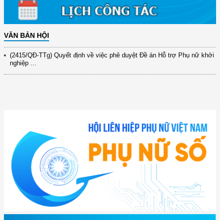
xây dựng ...
(891/KH-ĐCT) Kế hoạch thực hiện Nghị quyết số 72-NQ/TW ngày
9/9/2025 của Bộ ...
VĂN BẢN HỘI
(2415/QĐ-TTg) Quyết định về việc phê duyệt Đề án Hỗ trợ Phụ nữ khởi
nghiệp ...