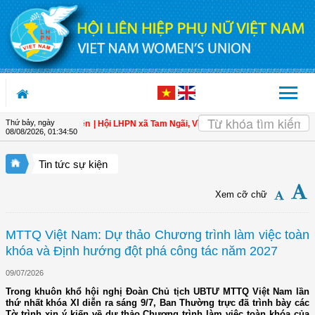
Truy cập nội dung luôn
Thứ bảy, ngày
àn cho hội viên
| Hội LHPN xã Tam Ngãi, Vĩnh Long sơ kết công tác Hội và pho
08/08/2026
,
01:34:51
Tin tức sự kiện
Xem cỡ chữ
MTTQ Việt Nam: Dự thảo Chương trình làm việc toàn
khóa và Định hướng đột phá công tác năm 2027
09/07/2026
Trong khuôn khổ hội nghị Đoàn Chủ tịch UBTƯ MTTQ Việt Nam lần
thứ nhất khóa XI diễn ra sáng 9/7, Ban Thường trực đã trình bày các
Tờ trình xin ý kiến về dự thảo Chương trình làm việc toàn khóa của