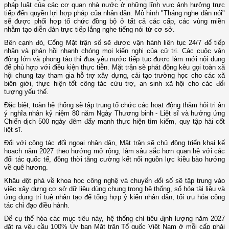
pháp luật của các cơ quan nhà nước ở những lĩnh vực ảnh hưởng trực
tiếp đến quyền lợi hợp pháp của nhân dân. Mô hình "Tháng nghe dân nói"
sẽ được phối hợp tổ chức đồng bộ ở tất cả các cấp, các vùng miền
nhằm tạo diễn đàn trực tiếp lắng nghe tiếng nói từ cơ sở.
Bên cạnh đó, Cổng Mặt trận số sẽ được vận hành liên tục 24/7 để tiếp
nhận và phản hồi nhanh chóng mọi kiến nghị của cử tri. Các cuộc vận
động lớn và phong tào thi đua yêu nước tiếp tục được làm mới nội dung
để phù hợp với điều kiện thực tiễn. Mặt trận sẽ phát động kêu gọi toàn xã
hội chung tay tham gia hỗ trợ xây dựng, cải tạo trường học cho các xã
biên giới, thực hiện tốt công tác cứu trợ, an sinh xã hội cho các đối
tượng yếu thế.
Đặc biệt, toàn hệ thống sẽ tập trung tổ chức các hoạt động thăm hỏi tri ân
ý nghĩa nhân kỷ niệm 80 năm Ngày Thương binh - Liệt sĩ và hưởng ứng
Chiến dịch 500 ngày đêm đẩy mạnh thực hiện tìm kiếm, quy tập hài cốt
liệt sĩ.
Đối với công tác đối ngoại nhân dân, Mặt trận sẽ chủ động triển khai kế
hoạch năm 2027 theo hướng mở rộng, làm sâu sắc hơn quan hệ với các
đối tác quốc tế, đồng thời tăng cường kết nối nguồn lực kiều bào hướng
về quê hương.
Khâu đột phá về khoa học công nghệ và chuyển đổi số sẽ tập trung vào
việc xây dựng cơ sở dữ liệu dùng chung trong hệ thống, số hóa tài liệu và
ứng dụng trí tuệ nhân tạo để tổng hợp ý kiến nhân dân, tối ưu hóa công
tác chỉ đạo điều hành.
Để cụ thể hóa các mục tiêu này, hệ thống chỉ tiêu định lượng năm 2027
đặt ra yêu cầu 100% Ủy ban Mặt trận Tổ quốc Việt Nam ở mỗi cấp phải