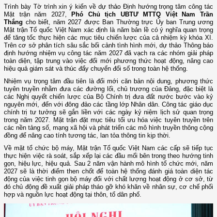
Trình bày Tờ trình xin ý kiến về dự thảo Định hướng trọng tâm công tác
Mặt trận năm 2027,
Phó Chủ tịch UBTƯ MTTQ Việt Nam Trần
Thắng
cho biết, năm 2027 được Ban Thường trực Ủy ban Trung ương
Mặt trận Tổ quốc Việt Nam xác định là năm bản lề có ý nghĩa quan trọng
để tăng tốc thực hiện các mục tiêu chiến lược của cả nhiệm kỳ khóa XI.
Trên cơ sở phân tích sâu sắc bối cảnh tình hình mới, dự thảo Thông báo
định hướng nhiệm vụ công tác năm 2027 đã vạch ra các nhóm giải pháp
toàn diện, tập trung vào việc đổi mới phương thức hoạt động, nâng cao
hiệu quả giám sát và thúc đẩy chuyển đổi số trong toàn hệ thống.
Nhiệm vụ trọng tâm đầu tiên là đổi mới căn bản nội dung, phương thức
tuyên truyền nhằm đưa các đường lối, chủ trương của Đảng, đặc biệt là
các Nghị quyết chiến lược của Bộ Chính trị đưa đất nước bước vào kỷ
nguyên mới, đến với đông đảo các tầng lớp Nhân dân. Công tác giáo dục
chính trị tư tưởng sẽ gắn liền với các ngày kỷ niệm lịch sử quan trọng
trong năm 2027. Mặt trận đặt mục tiêu tối ưu hóa việc tuyên truyền trên
các nền tảng số, mạng xã hội và phát triển các mô hình truyền thông cộng
đồng để nâng cao tính tương tác, lan tỏa thông tin kịp thời.
Về mặt tổ chức bộ máy, Mặt trận Tổ quốc Việt Nam các cấp sẽ tiếp tục
thực hiện việc rà soát, sắp xếp lại các đầu mối bên trong theo hướng tinh
gọn, hiệu lực, hiệu quả. Sau 2 năm vận hành mô hình tổ chức mới, năm
2027 sẽ là thời điểm then chốt để toàn hệ thống đánh giá toàn diện tác
động của việc tinh gọn bộ máy đối với chất lượng hoạt động ở cơ sở, từ
đó chủ động đề xuất giải pháp tháo gỡ khó khăn về nhân sự, cơ chế phối
hợp và nguồn lực hoạt động tại thôn, tổ dân phố.