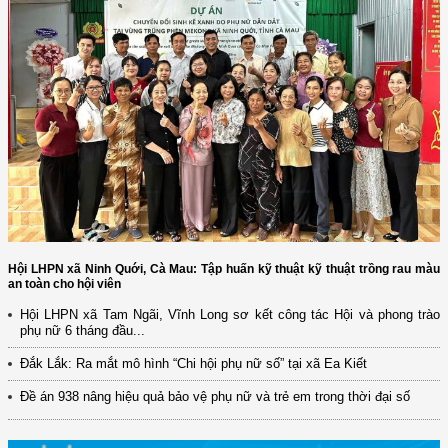
Hội LHPN xã Ninh Quới, Cà Mau: Tập huấn kỹ thuật kỹ thuật trồng rau màu
an toàn cho hội viên
Hội LHPN xã Tam Ngãi, Vĩnh Long sơ kết công tác Hội và phong trào
phụ nữ 6 tháng đầu...
(12/TB-HĐKH) V/v đăng ký, đề xuất nhiệm vụ Khoa học, công nghệ và
đổi mới ...
Đắk Lắk: Ra mắt mô hình “Chi hội phụ nữ số” tại xã Ea Kiết
(898/KH/ĐCT) Kế hoạch thực hiện Quyết định số 2415/QĐ-TTg ngày
Đề án 938 nâng hiệu quả bảo vệ phụ nữ và trẻ em trong thời đại số
31/10/2025 ...
(417/QĐ-BNNMT) Quyết định phê duyệt Chương trình mục tiêu quốc gia