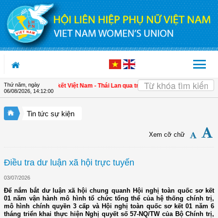
Truy cập nội dung luôn
Thứ năm, ngày
Tăng cường gắn kết Việt Nam - Thái Lan qua triển lãm "Đan kết hữu nghị"
| 4 đ
06/08/2026
,
14:12:00
Tin tức sự kiện
Xem cỡ chữ
Điều tra dư luận xã hội trực tuyến
03/07/2026
Để nắm bắt dư luận xã hội chung quanh Hội nghị toàn quốc sơ kết
01 năm vận hành mô hình tổ chức tổng thể của hệ thống chính trị,
mô hình chính quyền 3 cấp và Hội nghị toàn quốc sơ kết 01 năm 6
tháng triển khai thực hiện Nghị quyết số 57-NQ/TW của Bộ Chính trị,