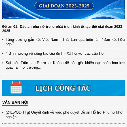
Đề án 01: Dấu ấn phụ nữ trong phát triển kinh tế tập thể giai đoạn 2023 -
2025
Tăng cường gắn kết Việt Nam - Thái Lan qua triển lãm "Đan kết hữu
nghị"
4 định hướng về công tác Gia đình - Xã hội với các cấp Hội
(12/TB-HĐKH) V/v đăng ký, đề xuất nhiệm vụ Khoa học, công nghệ và
đổi mới ...
Đại biểu Trần Lan Phương: Không để hòa giải khiến nạn nhân bạo lực
quay lại môi trường...
(898/KH/ĐCT) Kế hoạch thực hiện Quyết định số 2415/QĐ-TTg ngày
31/10/2025 ...
(417/QĐ-BNNMT) Quyết định phê duyệt Chương trình mục tiêu quốc gia
xây dựng ...
(891/KH-ĐCT) Kế hoạch thực hiện Nghị quyết số 72-NQ/TW ngày
9/9/2025 của Bộ ...
VĂN BẢN HỘI
(2415/QĐ-TTg) Quyết định về việc phê duyệt Đề án Hỗ trợ Phụ nữ khởi
nghiệp ...