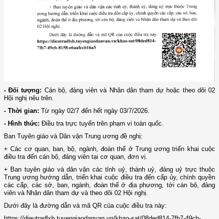
- Đối tượng:
Cán bộ, đảng viên và Nhân dân tham dự hoặc theo dõi 02
Hội nghị nêu trên.
- Thời gian:
Từ ngày 02/7 đến hết ngày 03/7/2026.
- Hình thức:
Điều tra trực tuyến trên phạm vi toàn quốc.
Ban Tuyên giáo và Dân vận Trung ương đề nghị:
+ Các cơ quan, ban, bộ, ngành, đoàn thể ở Trung ương triển khai cuộc
điều tra đến cán bộ, đảng viên tại cơ quan, đơn vị.
+ Ban tuyên giáo và dân vận các tỉnh uỷ, thành uỷ, đảng uỷ trực thuộc
Trung ương hướng dẫn, triển khai cuộc điều tra đến cấp ủy, chính quyền
các cấp, các sở, ban, ngành, đoàn thể ở địa phương, tới cán bộ, đảng
viên và Nhân dân tham dự và theo dõi 02 Hội nghị.
Dưới đây là đường dẫn và mã QR của cuộc điều tra này:
https://dieutradlxh.tuyengiaodanvan.vn/khao-sat/08ded814-7fb7-49cb-