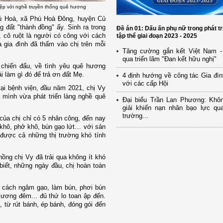
hiệp với nghề truyền thống quê hương
ú Hoà, xã Phú Hoà Đông, huyện Củ
 đất "thành đồng" ấy. Sinh ra trong
Đề án 01: Dấu ấn phụ nữ trong phát tr
ĩ, cô ruột là người có công với cách
tập thể giai đoạn 2023 - 2025
 gia đình đã thấm vào chị trên mỗi
Tăng cường gắn kết Việt Nam -
qua triển lãm "Đan kết hữu nghị"
chiến đấu, về tình yêu quê hương
i làm gì đó để trả ơn đất Mẹ.
4 định hướng về công tác Gia đìn
với các cấp Hội
ại bệnh viện, đầu năm 2021, chị Vy
mình vừa phát triển làng nghề quê
Đại biểu Trần Lan Phương: Khô
giải khiến nạn nhân bạo lực qua
trường...
ủa chị chỉ có 5 nhân công, đến nay
 khô, phở khô, bún gạo lứt… với sản
được cả những thị trường khó tính
g chị Vy đã trải qua không ít khó
biết, những ngày đầu, chị hoàn toàn
c cách ngâm gạo, làm bún, phơi bún
 sương đêm... đủ thứ lo toan ập đến.
, từ rút bánh, ép bánh, đóng gói đến