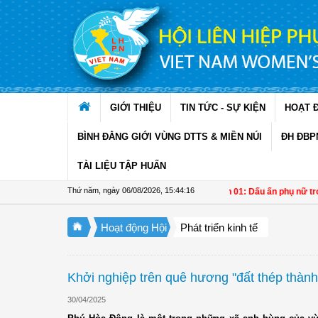
Truy cập nội dung luôn
GIỚI THIỆU
TIN TỨC - SỰ KIỆN
HOẠT 
BÌNH ĐẲNG GIỚI VÙNG DTTS & MIỀN NÚI
ĐH ĐBP
TÀI LIỆU TẬP HUẤN
Thứ năm, ngày 06/08/2026
,
15:44:17
Đề án 01: Dấu ấn phụ nữ trong ph
Hoạt động Hội
Phát triển kinh tế
Khởi nghiệp trên quê hương "đất thép thàn
30/04/2025