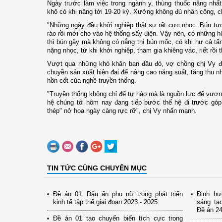
Ngày trước làm việc trong ngành y, thùng thuốc nặng nhất
khô có khi nặng tới 19-20 ký. Xưởng không đủ nhân công, c
"Những ngày đầu khởi nghiệp thật sự rất cực nhọc. Bún tươi
ráo rồi mới cho vào hệ thống sấy điện. Vậy nên, có những 
thì bún gãy mà không có nắng thì bún mốc, có khi hư cả tấn
nặng nhọc, từ khi khởi nghiệp, tham gia khiêng vác, riết rồi 
Vượt qua những khó khăn ban đầu đó, vợ chồng chị Vy đ
chuyền sản xuất hiện đại để nâng cao năng suất, tăng thu
hồn cốt của nghề truyền thống.
"Truyền thống không chỉ để tự hào mà là nguồn lực để vươn l
hệ chúng tôi hôm nay đang tiếp bước thế hệ đi trước gó
thép" nở hoa ngày càng rực rỡ", chị Vy nhấn mạnh.
TIN TỨC CÙNG CHUYÊN MỤC
Đề án 01: Dấu ấn phụ nữ trong phát triển
Định hư
kinh tế tập thể giai đoạn 2023 - 2025
sáng tạ
Đề án 24
Đề án 01 tạo chuyển biến tích cực trong