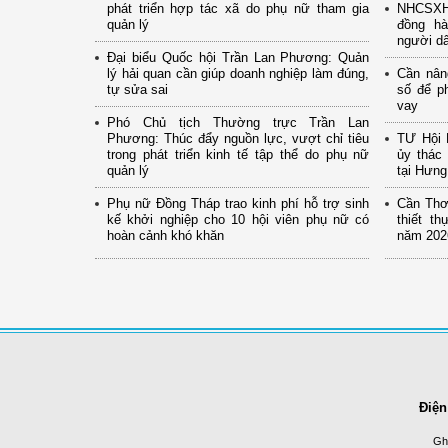
phát triển hợp tác xã do phụ nữ tham gia
NHCSXH 
quản lý
đồng hà
người d
Đại biểu Quốc hội Trần Lan Phương: Quản
lý hải quan cần giúp doanh nghiệp làm đúng,
Cần nân
tự sửa sai
số để p
vay
Phó Chủ tịch Thường trực Trần Lan
Phương: Thúc đẩy nguồn lực, vượt chỉ tiêu
TƯ Hội 
trong phát triển kinh tế tập thể do phụ nữ
ủy thác 
quản lý
tại Hưn
Phụ nữ Đồng Tháp trao kinh phí hỗ trợ sinh
Cần Thơ:
kế khởi nghiệp cho 10 hội viên phụ nữ có
thiết t
hoàn cảnh khó khăn
năm 202
Điện
Ghi