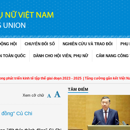
ĐỘNG HỘI
CHUYỂN ĐỔI SỐ
NGHIÊN CỨU VÀ TRAO ĐỔI
PHỤ 
N TOÀN QUỐC
DÀNH CHO HỘI VIÊN, PHỤ NỮ
CẨM NANG CÔNG 
át triển kinh tế tập thể giai đoạn 2023 - 2025
| Tăng cường gắn kết Việt Nam - 
TÂM ĐIỂM
Xem cỡ chữ
h đồng" Củ Chi