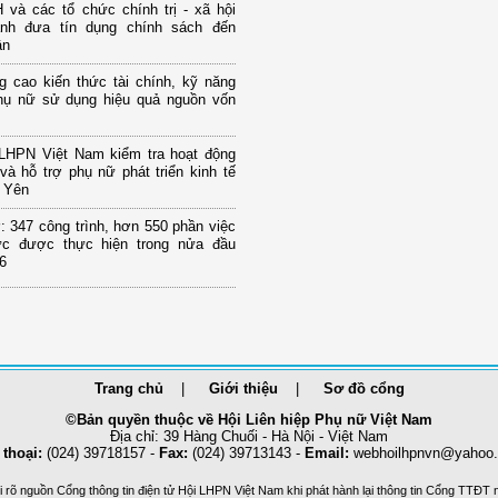
và các tổ chức chính trị - xã hội
nh đưa tín dụng chính sách đến
ân
g cao kiến thức tài chính, kỹ năng
hụ nữ sử dụng hiệu quả nguồn vốn
LHPN Việt Nam kiểm tra hoạt động
và hỗ trợ phụ nữ phát triển kinh tế
g Yên
 347 công trình, hơn 550 phần việc
hực được thực hiện trong nửa đầu
6
Trang chủ
Giới thiệu
Sơ đồ cổng
©Bản quyền thuộc về Hội Liên hiệp Phụ nữ Việt Nam
Địa chỉ: 39 Hàng Chuối - Hà Nội - Việt Nam
 thoại:
(024) 39718157 -
Fax:
(024) 39713143 -
Email:
webhoilhpnvn@yahoo
 rõ nguồn Cổng thông tin điện tử Hội LHPN Việt Nam khi phát hành lại thông tin Cổng TTĐT 