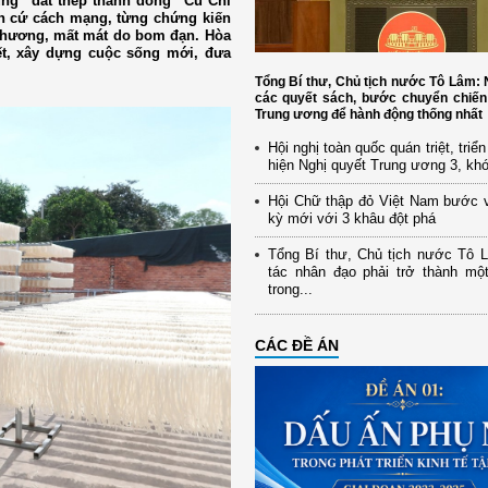
ng "đất thép thành đồng" Củ Chi
n cứ cách mạng, từng chứng kiến
u thương, mất mát do bom đạn. Hòa
ết, xây dựng cuộc sống mới, đưa
Tổng Bí thư, Chủ tịch nước Tô Lâm
các quyết sách, bước chuyển chiến
Trung ương để hành động thống nhất
Hội nghị toàn quốc quán triệt, triể
hiện Nghị quyết Trung ương 3, kh
Hội Chữ thập đỏ Việt Nam bước 
kỳ mới với 3 khâu đột phá
Tổng Bí thư, Chủ tịch nước Tô 
tác nhân đạo phải trở thành mộ
trong...
CÁC ĐỀ ÁN