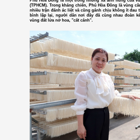
Phú Hòa Đông là một trong những xã anh hùng của vù
(TPHCM). Trong kháng chiến, Phú Hòa Đông là vùng că
nhiều trận đánh ác liệt và cũng gánh chịu không ít đa
bình lập lại, người dân nơi đây đã cùng nhau đoàn k
vùng đất lửa nở hoa, "cất cánh".