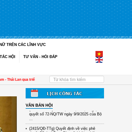
NỮ TRÊN CÁC LĨNH VỰC
TÁC HỘI
TƯ VẤN - HỎI ĐÁP
(12/TB-HĐKH) V/v đăng ký, đề xuất nhiệm
vụ Khoa học, công nghệ và đổi mới ...
(898/KH/ĐCT) Kế hoạch thực hiện Quyết
định số 2415/QĐ-TTg ngày 31/10/2025 ...
Thái Lan qua triển lãm "Đan kết hữu nghị"
| 4 định hướng về công tác Gia đình -
(417/QĐ-BNNMT) Quyết định phê duyệt
Chương trình mục tiêu quốc gia xây dựng
...
VĂN BẢN HỘI
(891/KH-ĐCT) Kế hoạch thực hiện Nghị
quyết số 72-NQ/TW ngày 9/9/2025 của Bộ
...
(2415/QĐ-TTg) Quyết định về việc phê
duyệt Đề án Hỗ trợ Phụ nữ khởi nghiệp ...