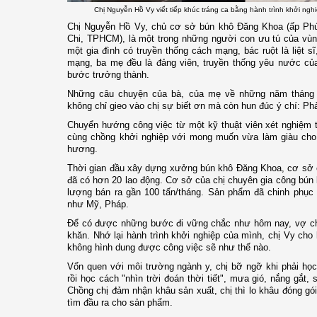
Chị Nguyễn Hồ Vy viết tiếp khúc tráng ca bằng hành trình khởi ng
Chị Nguyễn Hồ Vy, chủ cơ sở bún khô Đăng Khoa (ấp Ph
Chi, TPHCM), là một trong những người con ưu tú của vùng
một gia đình có truyền thống cách mạng, bác ruột là liệt s
mạng, ba mẹ đều là đảng viên, truyền thống yêu nước của
bước trưởng thành.
Những câu chuyện của bà, của mẹ về những năm tháng 
không chỉ gieo vào chị sự biết ơn mà còn hun đúc ý chí: Phả
Chuyển hướng công việc từ một kỹ thuật viên xét nghiệm t
cùng chồng khởi nghiệp với mong muốn vừa làm giàu cho 
hương.
Thời gian đầu xây dựng xưởng bún khô Đăng Khoa, cơ sở c
đã có hơn 20 lao động. Cơ sở của chị chuyên gia công bún
lượng bán ra gần 100 tấn/tháng. Sản phẩm đã chinh phục 
như Mỹ, Pháp.
Để có được những bước đi vững chắc như hôm nay, vợ chồn
khăn. Nhớ lại hành trình khởi nghiệp của mình, chị Vy cho 
không hình dung được công việc sẽ như thế nào.
Vốn quen với môi trường ngành y, chị bỡ ngỡ khi phải họ
rồi học cách "nhìn trời đoán thời tiết", mưa gió, nắng gắt,
Chồng chị đảm nhận khâu sản xuất, chị thì lo khâu đóng gói
tìm đầu ra cho sản phẩm.