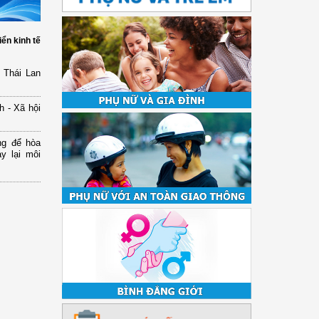
iển kinh tế
 Thái Lan
h - Xã hội
ng để hòa
y lại môi