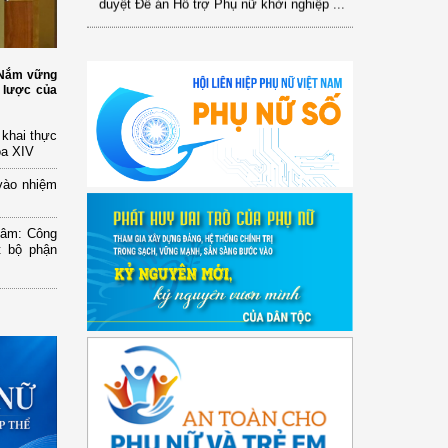
: Nắm vững
 lược của
n khai thực
óa XIV
vào nhiệm
Lâm: Công
t bộ phận