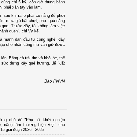
 cũng chỉ 5 ký, còn giờ thùng bánh
hị phải xắn tay vào làm.
 sau khi ra lò phải có nắng để phơi
hôm mưa gió bất chợt, phơi quá nắng
 gạo. Trước đây, tôi không làm việc
thành quen", chị Vy kể.
ã mạnh dạn đầu tư công nghệ, dây
 nhập cho nhân công mà vẫn giữ được
ên. Bằng cả trái tim và khối óc, thế
p sức dựng xây quê hương, để "đất
Báo PNVN
ớng chủ đề "Phụ nữ khởi nghiệp
o, nâng tầm thương hiệu Việt" cho
15 giai đoạn 2026 - 2035