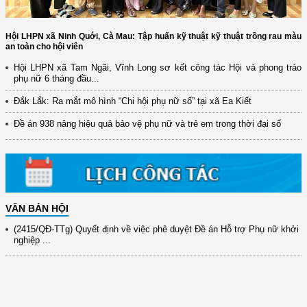
Hội LHPN xã Ninh Quới, Cà Mau: Tập huấn kỹ thuật kỹ thuật trồng rau màu
an toàn cho hội viên
Hội LHPN xã Tam Ngãi, Vĩnh Long sơ kết công tác Hội và phong trào
phụ nữ 6 tháng đầu...
(12/TB-HĐKH) V/v đăng ký, đề xuất nhiệm vụ Khoa học, công nghệ và
đổi mới ...
Đắk Lắk: Ra mắt mô hình “Chi hội phụ nữ số” tại xã Ea Kiết
(898/KH/ĐCT) Kế hoạch thực hiện Quyết định số 2415/QĐ-TTg ngày
Đề án 938 nâng hiệu quả bảo vệ phụ nữ và trẻ em trong thời đại số
31/10/2025 ...
(417/QĐ-BNNMT) Quyết định phê duyệt Chương trình mục tiêu quốc gia
xây dựng ...
(891/KH-ĐCT) Kế hoạch thực hiện Nghị quyết số 72-NQ/TW ngày
9/9/2025 của Bộ ...
VĂN BẢN HỘI
(2415/QĐ-TTg) Quyết định về việc phê duyệt Đề án Hỗ trợ Phụ nữ khởi
nghiệp ...