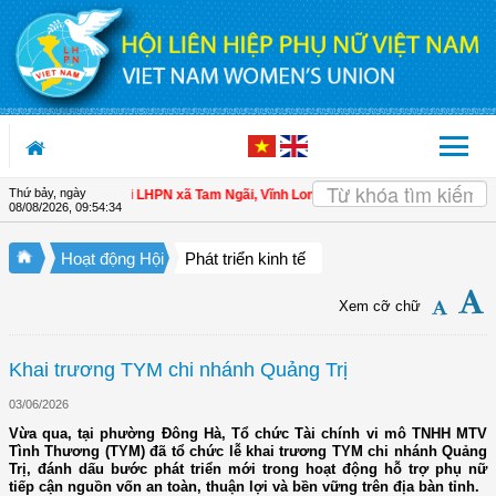
Truy cập nội dung luôn
Thứ bảy, ngày
o hội viên
| Hội LHPN xã Tam Ngãi, Vĩnh Long sơ kết công tác Hội và phong tr
08/08/2026
,
09:54:35
Hoạt động Hội
Phát triển kinh tế
Xem cỡ chữ
Khai trương TYM chi nhánh Quảng Trị
03/06/2026
Vừa qua, tại phường Đông Hà, Tổ chức Tài chính vi mô TNHH MTV
Tình Thương (TYM) đã tổ chức lễ khai trương TYM chi nhánh Quảng
Trị, đánh dấu bước phát triển mới trong hoạt động hỗ trợ phụ nữ
tiếp cận nguồn vốn an toàn, thuận lợi và bền vững trên địa bàn tỉnh.