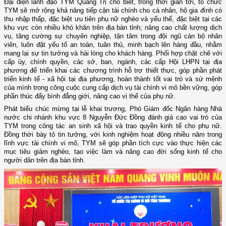
Đại diện lãnh đạo TYM Quảng Trị cho biết, trong thời gian tới, tổ chức
TYM sẽ mở rộng khả năng tiếp cận tài chính cho cá nhân, hộ gia đình có
thu nhập thấp, đặc biệt ưu tiên phụ nữ nghèo và yếu thế, đặc biệt tại các
khu vực còn nhiều khó khăn trên địa bàn tỉnh; nâng cao chất lượng dịch
vụ, tăng cường sự chuyên nghiệp, tận tâm trong đội ngũ cán bộ nhân
viên, luôn đặt yếu tố an toàn, tuân thủ, minh bạch lên hàng đầu, nhằm
mang lại sự tin tưởng và hài lòng cho khách hàng
.
P
hối hợp chặt chẽ với
cấp ủy, chính quyền, các sở, ban, ngành, các cấp Hội
LHPN
tại địa
phương để triển khai các chương trình hỗ trợ thiết thực, góp phần phát
triển kinh tế - xã hội tại địa phương, hoàn thành tốt vai trò và sứ mệnh
của mình trong công cuộc cung cấp dịch vụ tài chính vi mô bền vững, góp
phần thúc đẩy bình đẳng giới, nâng cao vị thế của phụ nữ.
Phát biểu chúc mừng tại lễ khai trương, Phó Giám đốc Ngân hàng Nhà
nước
c
hi nhánh
k
hu vực 8 Nguyễn Đức Đồng đánh giá cao vai trò của
TYM trong công tác an sinh xã hội và trao quyền kinh tế cho phụ nữ.
Đồng thời bày tỏ tin tưởng, với kinh nghiệm hoạt động nhiều năm trong
lĩnh vực tài chính vi mô, TYM sẽ góp phần tích cực vào thực hiện các
mục tiêu giảm nghèo, tạo việc làm và nâng cao đời sống kinh tế cho
người dân trên địa bàn tỉnh.