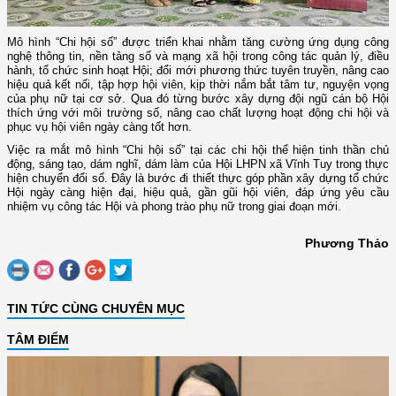
Mô hình “Chi hội số” được triển khai nhằm tăng cường ứng dụng công
nghệ thông tin, nền tảng số và mạng xã hội trong công tác quản lý, điều
hành, tổ chức sinh hoạt Hội; đổi mới phương thức tuyên truyền, nâng cao
hiệu quả kết nối, tập hợp hội viên, kịp thời nắm bắt tâm tư, nguyện vọng
của phụ nữ tại cơ sở. Qua đó từng bước xây dựng đội ngũ cán bộ Hội
thích ứng với môi trường số, nâng cao chất lượng hoạt động chi hội và
phục vụ hội viên ngày càng tốt hơn.
Việc ra mắt mô hình “Chi hội số” tại các chi hội thể hiện tinh thần chủ
động, sáng tạo, dám nghĩ, dám làm của Hội LHPN xã Vĩnh Tuy trong thực
hiện chuyển đổi số. Đây là bước đi thiết thực góp phần xây dựng tổ chức
Hội ngày càng hiện đại, hiệu quả, gần gũi hội viên, đáp ứng yêu cầu
nhiệm vụ công tác Hội và phong trào phụ nữ trong giai đoạn mới.
Phương Thảo
TIN TỨC CÙNG CHUYÊN MỤC
TÂM ĐIỂM