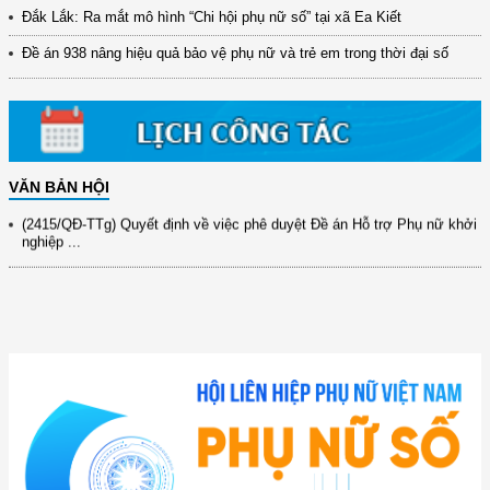
đổi mới ...
Đắk Lắk: Ra mắt mô hình “Chi hội phụ nữ số” tại xã Ea Kiết
(898/KH/ĐCT) Kế hoạch thực hiện Quyết định số 2415/QĐ-TTg ngày
Đề án 938 nâng hiệu quả bảo vệ phụ nữ và trẻ em trong thời đại số
31/10/2025 ...
(417/QĐ-BNNMT) Quyết định phê duyệt Chương trình mục tiêu quốc gia
xây dựng ...
(891/KH-ĐCT) Kế hoạch thực hiện Nghị quyết số 72-NQ/TW ngày
9/9/2025 của Bộ ...
VĂN BẢN HỘI
(2415/QĐ-TTg) Quyết định về việc phê duyệt Đề án Hỗ trợ Phụ nữ khởi
nghiệp ...