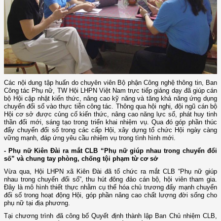
Các nội dung tập huấn do chuyên viên Bộ phận Công nghệ thông tin, Ban
Công tác Phụ nữ, TW Hội LHPN Việt Nam trực tiếp giảng dạy đã giúp cán
bộ Hội cập nhật kiến thức, nâng cao kỹ năng và tăng khả năng ứng dụng
chuyển đổi số vào thực tiễn công tác. Thông qua hội nghị, đội ngũ cán bộ
Hội cơ sở được củng cố kiến thức, nâng cao năng lực số, phát huy tinh
thần đổi mới, sáng tạo trong triển khai nhiệm vụ. Qua đó góp phần thúc
đẩy chuyển đổi số trong các cấp Hội, xây dựng tổ chức Hội ngày càng
vững mạnh, đáp ứng yêu cầu nhiệm vụ trong tình hình mới.
- Phụ nữ Kiên Đài ra mắt CLB “Phụ nữ giúp nhau trong chuyển đổi
số” và chung tay phòng, chống tội phạm từ cơ sở
Vừa qua, Hội LHPN xã Kiên Đài đã tổ chức ra mắt CLB “Phụ nữ giúp
nhau trong chuyển đổi số”, thu hút đông đảo cán bộ, hội viên tham gia.
Đây là mô hình thiết thực nhằm cụ thể hóa chủ trương đẩy mạnh chuyển
đổi số trong hoạt động Hội, góp phần nâng cao chất lượng đời sống cho
phụ nữ tại địa phương.
Tại chương trình đã công bố Quyết định thành lập Ban Chủ nhiệm CLB,