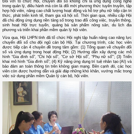
Đối với tổ chức Hội, chuyển đổi số không chỉ là ứng dụng công nghệ
trong quản lý, điều hành mà còn là đổi mới phương thức tuyên truyền, tập
hợp hội viên, nâng cao chất lượng hoạt động và hỗ trợ phụ nữ tiếp cận tri
thức, phát triển kinh tế, tham gia xã hội số. Thời gian qua, nhiều cấp Hội
đã chủ động ứng dụng nền tảng số trong trao đổi công việc, truyền thông,
sinh hoạt Hội trực tuyến, quảng bá sản phẩm nông sản, du lịch địa
phương và triển khai phần mềm quản lý hội viên.
Vừa qua, Hội LHPN tỉnh đã tổ chức Hội nghị tập huấn nâng cao năng lực
chuyển đổi số cho đội ngũ cán bộ Hội. Tại chương trình, các học viên
được tiếp cận 4 chuyên đề trọng tâm gồm: (1) Tổng quan về chuyển đổi
số và ứng dụng trong hoạt động Hội; (2) Hướng dẫn xây dựng các mô
hình “Gia đình số”, “Chi hội số”, “Cơ sở Hội số”, “Phụ nữ số”’; (3) Triển
khai mô hình “Gia đình số”; (4) Kỹ năng ứng dụng trí tuệ nhân tạo (AI) và
bảo đảm an toàn thông tin trên không gian mạng. Bên cạnh đó, các học
viên còn được hướng dẫn và giải đáp những khó khăn, vướng mắc trong
việc sử dụng phần mềm Quản lý cán bộ, hội viên.