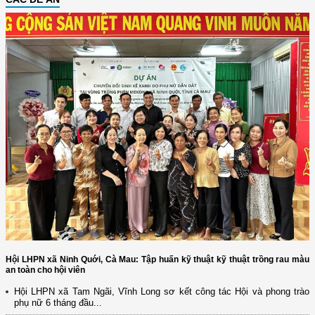
Hội LHPN xã Ninh Quới, Cà Mau: Tập huấn kỹ thuật kỹ thuật trồng rau màu
an toàn cho hội viên
Hội LHPN xã Tam Ngãi, Vĩnh Long sơ kết công tác Hội và phong trào
phụ nữ 6 tháng đầu...
(12/TB-HĐKH) V/v đăng ký, đề xuất nhiệm vụ Khoa học, công nghệ và