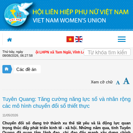
Truy cập nội dung luôn
Thứ bảy, ngày
o hội viên
| Hội LHPN xã Tam Ngãi, Vĩnh Long sơ kết công tác Hội và phong tr
08/08/2026
,
06:27:59
Các đề án
Xem cỡ chữ
Tuyên Quang: Tăng cường năng lực số và nhân rộng
các mô hình chuyển đổi số thiết thực
11/05/2026
Chuyển đổi số đang trở thành xu thế tất yếu và là động lực quan
trọng thúc đẩy phát triển kinh tế - xã hội. Những năm qua, tỉnh Tuyên
Quang đã quan tâm lãnh đạo, chỉ đạo đẩy mạnh xây dựng chính