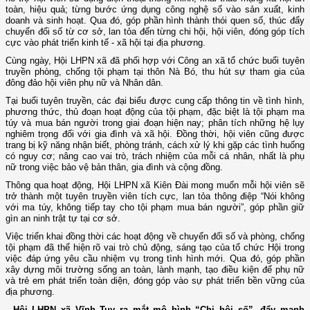
toàn, hiệu quả; từng bước ứng dụng công nghệ số vào sản xuất, kinh
doanh và sinh hoạt. Qua đó, góp phần hình thành thói quen số, thúc đẩy
chuyển đổi số từ cơ sở, lan tỏa đến từng chi hội, hội viên, đóng góp tích
cực vào phát triển kinh tế - xã hội tại địa phương.
Cùng ngày, Hội LHPN xã đã phối hợp với Công an xã tổ chức buổi tuyên
truyền phòng, chống tội phạm tại thôn Nà Bó, thu hút sự tham gia của
đông đảo hội viên phụ nữ và Nhân dân.
Tại buổi tuyên truyền, các đại biểu được cung cấp thông tin về tình hình,
phương thức, thủ đoạn hoạt động của tội phạm, đặc biệt là tội phạm ma
túy và mua bán người trong giai đoạn hiện nay; phân tích những hệ lụy
nghiêm trọng đối với gia đình và xã hội. Đồng thời, hội viên cũng được
trang bị kỹ năng nhận biết, phòng tránh, cách xử lý khi gặp các tình huống
có nguy cơ; nâng cao vai trò, trách nhiệm của mỗi cá nhân, nhất là phụ
nữ trong việc bảo vệ bản thân, gia đình và cộng đồng.
Thông qua hoạt động, Hội LHPN xã Kiên Đài mong muốn mỗi hội viên sẽ
trở thành một tuyên truyền viên tích cực, lan tỏa thông điệp “Nói không
với ma túy, không tiếp tay cho tội phạm mua bán người”, góp phần giữ
gìn an ninh trật tự tại cơ sở.
Việc triển khai đồng thời các hoạt động về chuyển đổi số và phòng, chống
tội phạm đã thể hiện rõ vai trò chủ động, sáng tạo của tổ chức Hội trong
việc đáp ứng yêu cầu nhiệm vụ trong tình hình mới. Qua đó, góp phần
xây dựng môi trường sống an toàn, lành mạnh, tạo điều kiện để phụ nữ
và trẻ em phát triển toàn diện, đóng góp vào sự phát triển bền vững của
địa phương.
- Hội LHPN xã Vĩnh Tuy ra mắt mô hình “Chi hội số”, đẩy mạnh