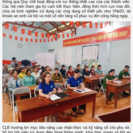
thông qua Quy chế hoạt động với sự thống nhất cao của các thành viên.
Các hội viên tham gia ký cam kết thực hiện, đồng thời tích cực trao đổi,
chia sẻ kinh nghiệm sử dụng các ứng dụng số thiết yếu như VNeID, tài
khoản an sinh xã hội và một số nền tảng số phục vụ đời sống hằng ngày.
CLB hướng tới mục tiêu nâng cao nhận thức và kỹ năng số cho phụ nữ;
hỗ trợ hội viên sử dụng điện thoại thông minh, khai thác mạng xã hội an