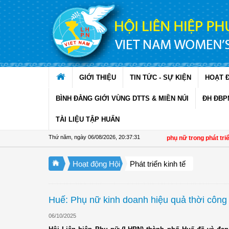
Truy cập nội dung luôn
GIỚI THIỆU
TIN TỨC - SỰ KIỆN
HOẠT 
BÌNH ĐẲNG GIỚI VÙNG DTTS & MIỀN NÚI
ĐH ĐBP
TÀI LIỆU TẬP HUẤN
Thứ năm, ngày 06/08/2026
,
20:37:31
Đề án 01: Dấu ấn phụ nữ trong phát triển ki
Hoạt động Hội
Phát triển kinh tế
Huế: Phụ nữ kinh doanh hiệu quả thời công
06/10/2025