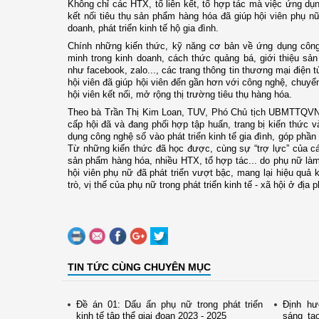
Không chỉ các HTX, tổ liên kết, tổ hợp tác mà việc ứng dụ
kết nối tiêu thụ sản phẩm hàng hóa đã giúp hội viên phụ n
doanh, phát triển kinh tế hộ gia đình.
Chính những kiến thức, kỹ năng cơ bản về ứng dụng công 
minh trong kinh doanh, cách thức quảng bá, giới thiệu sả
như facebook, zalo..., các trang thông tin thương mại điện t
hội viên đã giúp hội viên đến gần hơn với công nghệ, chuyể
hội viên kết nối, mở rộng thị trường tiêu thụ hàng hóa.
Theo bà Trần Thị Kim Loan, TUV, Phó Chủ tịch UBMTTQVN,
cấp hội đã và đang phối hợp tập huấn, trang bị kiến thức 
dụng công nghệ số vào phát triển kinh tế gia đình, góp phầ
Từ những kiến thức đã học được, cùng sự “trợ lực” của các 
sản phẩm hàng hóa, nhiều HTX, tổ hợp tác... do phụ nữ là
hội viên phụ nữ đã phát triển vượt bậc, mang lại hiệu quả 
trò, vị thế của phụ nữ trong phát triển kinh tế - xã hội ở địa
TIN TỨC CÙNG CHUYÊN MỤC
Đề án 01: Dấu ấn phụ nữ trong phát triển
Định hư
kinh tế tập thể giai đoạn 2023 - 2025
sáng tạ