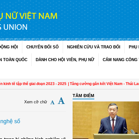
ĐỘNG HỘI
CHUYỂN ĐỔI SỐ
NGHIÊN CỨU VÀ TRAO ĐỔI
PHỤ 
N TOÀN QUỐC
DÀNH CHO HỘI VIÊN, PHỤ NỮ
CẨM NANG CÔNG 
nh tế tập thể giai đoạn 2023 - 2025
| Tăng cường gắn kết Việt Nam - Thái Lan q
TÂM ĐIỂM
Xem cỡ chữ
 nghệ số