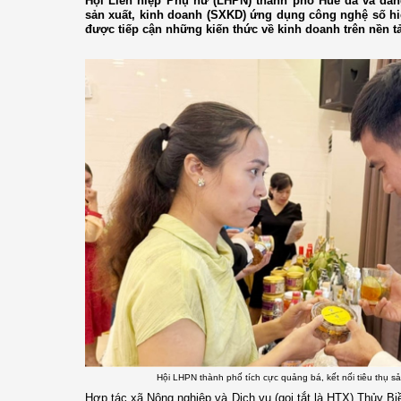
Hội Liên hiệp Phụ nữ (LHPN) thành phố Huế đã và đan
sản xuất, kinh doanh (SXKD) ứng dụng công nghệ số hiệ
được tiếp cận những kiến thức về kinh doanh trên nền t
Hội LHPN thành phố tích cực quảng bá, kết nối tiêu thụ s
Hợp tác xã Nông nghiệp và Dịch vụ (gọi tắt là HTX) Thủy Bi