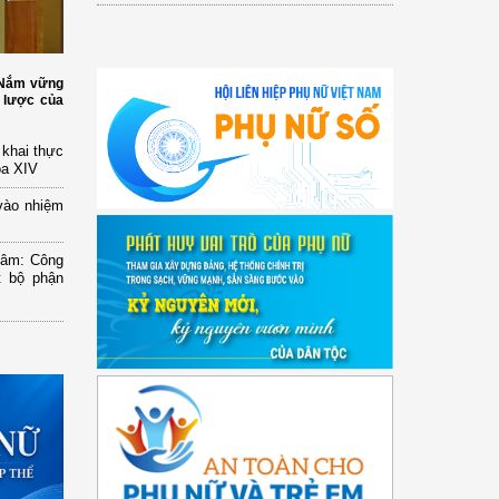
: Nắm vững
 lược của
n khai thực
óa XIV
vào nhiệm
Lâm: Công
t bộ phận