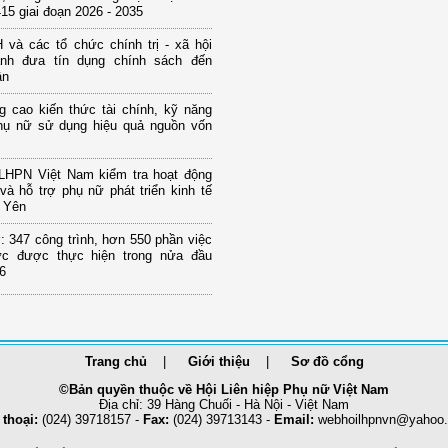
15 giai đoạn 2026 - 2035
và các tổ chức chính trị - xã hội
nh đưa tín dụng chính sách đến
ân
g cao kiến thức tài chính, kỹ năng
hụ nữ sử dụng hiệu quả nguồn vốn
LHPN Việt Nam kiểm tra hoạt động
và hỗ trợ phụ nữ phát triển kinh tế
g Yên
 347 công trình, hơn 550 phần việc
hực được thực hiện trong nửa đầu
6
Trang chủ
Giới thiệu
Sơ đồ cổng
©Bản quyền thuộc về Hội Liên hiệp Phụ nữ Việt Nam
Địa chỉ: 39 Hàng Chuối - Hà Nội - Việt Nam
 thoại:
(024) 39718157 -
Fax:
(024) 39713143 -
Email:
webhoilhpnvn@yahoo