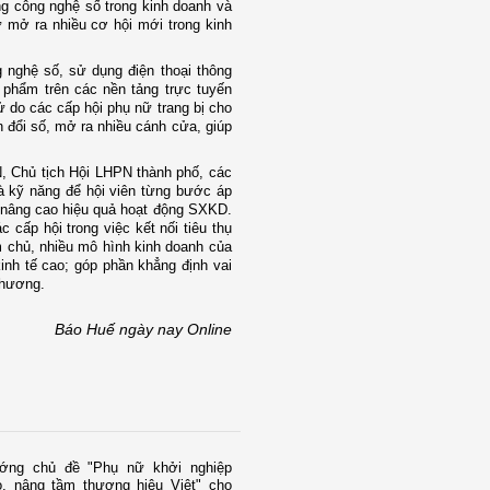
ng công nghệ số trong kinh doanh và
ữ mở ra nhiều cơ hội mới trong kinh
nghệ số, sử dụng điện thoại thông
n phẩm trên các nền tảng trực tuyến
ử do các cấp hội phụ nữ trang bị cho
n đổi số, mở ra nhiều cánh cửa, giúp
 Chủ tịch Hội LHPN thành phố, các
và kỹ năng để hội viên từng bước áp
n nâng cao hiệu quả hoạt động SXKD.
cấp hội trong việc kết nối tiêu thụ
m chủ, nhiều mô hình kinh doanh của
kinh tế cao; góp phần khẳng định vai
 phương.
Báo Huế ngày nay Online
ớng chủ đề "Phụ nữ khởi nghiệp
o, nâng tầm thương hiệu Việt" cho