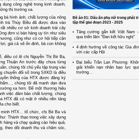
 dụng công nghệ trong kinh doanh,
ững thị trường xa.
g bá hình ảnh, chất lượng của nông
Đề án 01: Dấu ấn phụ nữ trong phát tr
anh trà Thủy Biều đã được đưa vào
tập thể giai đoạn 2023 - 2025
 rất nhiều cơ sở kinh doanh trái cây
Tăng cường gắn kết Việt Nam -
ững đơn vị bán hàng uy tín như siêu
qua triển lãm "Đan kết hữu nghị"
phương, cũng như có cơ hội tiếp cận
lợi, giá cả sẽ ổn định, bà con không
4 định hướng về công tác Gia đìn
với các cấp Hội
, điều có lẽ chị Nguyễn Thị Bé Ba,
ng Thuận An trước đây chưa từng
Đại biểu Trần Lan Phương: Khô
ần, chúng tôi chủ yếu tập trung vào
giải khiến nạn nhân bạo lực qua
trường...
ng chuyển đổi số trong SXKD là điều
truyền thống của HTX được đăng ký
hẩm..., chúng tôi đã mạnh dạn đưa
trường xa hơn. Để một thương hiệu
nh việc đảm bảo chất lượng, chúng
của HTX đã có mặt ở nhiều nền tảng
Ba cho biết.
 minh HTX... tổ chức, chị Bé Ba và
như: Thành thạo trong việc xây dựng
ch hàng và chạy quảng cáo hiệu quả;
, theo dõi doanh thu và chăm sóc,