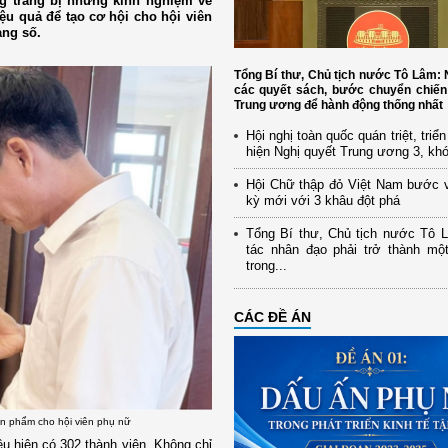
g trang bị những kinh nghiệm về
u quả để tạo cơ hội cho hội viên
ảng số.
Tổng Bí thư, Chủ tịch nước Tô Lâm
các quyết sách, bước chuyển chiến
Trung ương để hành động thống nhất
Hội nghị toàn quốc quán triệt, triể
hiện Nghị quyết Trung ương 3, kh
Hội Chữ thập đỏ Việt Nam bước 
kỳ mới với 3 khâu đột phá
Tổng Bí thư, Chủ tịch nước Tô 
tác nhân đạo phải trở thành mộ
trong...
CÁC ĐỀ ÁN
ản phẩm cho hội viên phụ nữ
ều hiện có 302 thành viên. Không chỉ