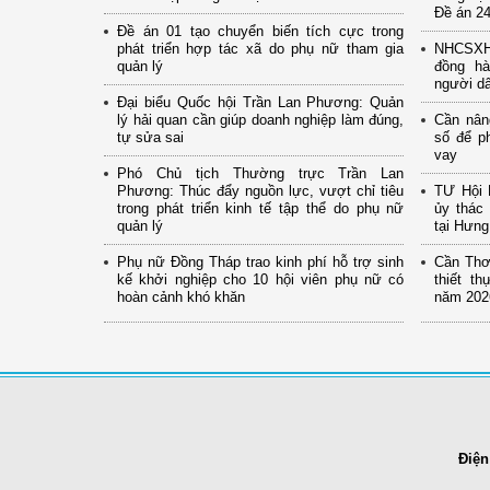
Đề án 24
Đề án 01 tạo chuyển biến tích cực trong
phát triển hợp tác xã do phụ nữ tham gia
NHCSXH 
quản lý
đồng hà
người d
Đại biểu Quốc hội Trần Lan Phương: Quản
lý hải quan cần giúp doanh nghiệp làm đúng,
Cần nân
tự sửa sai
số để p
vay
Phó Chủ tịch Thường trực Trần Lan
Phương: Thúc đẩy nguồn lực, vượt chỉ tiêu
TƯ Hội 
trong phát triển kinh tế tập thể do phụ nữ
ủy thác 
quản lý
tại Hưn
Phụ nữ Đồng Tháp trao kinh phí hỗ trợ sinh
Cần Thơ:
kế khởi nghiệp cho 10 hội viên phụ nữ có
thiết t
hoàn cảnh khó khăn
năm 202
Điện