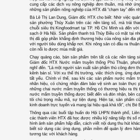
cung cấp các dịch vụ nông nghiệp đơn thuần, mà nhờ ứng
những sản phẩm nông nghiệp của HTX đã “chạm tay” đến nh
Bà Lê Thị Lan Dung, Giám đốc HTX cho biết: Nhờ việc quản
sản phường Thủy Xuân trên các nền tảng số, mà trái th
chuỗi siêu thị Kingfoodmart tại TP. Hồ Chí Minh và đến với
sạch ở Hà Nội. Sản phẩm thanh trà Thủy Biều có mặt tại nh
thị đã góp phần khẳng định thương hiệu của nông sản địa 
với người tiêu dùng khắp nơi. Khi nông sản có đầu ra thuận 
còn nỗi lo được mùa mất giá.
Chạy quảng cáo, bán sản phẩm trên tất cả các nền tảng số
Giám đốc HTX Nước mắm truyền thống Phú Thuận, phườ
nghĩ đến. “Là một người sản xuất sản phẩm thủ công đơn thu
kênh bán sỉ. Với xu thế thị trường, việc thích ứng, ứng dụ
tất yếu. Chính vì thế, sau khi các sản phẩm nước mắm 
nhãn hiệu, có chứng nhận đảm bảo vệ sinh an toàn thực p
những chai nước mắm truyền thống có thương hiệu ra thị 
nước mắm truyền thống được biết đến và đón nhận, bên cạ
tôi chú trọng mẫu mã, sự tiện dụng. Hiện tại, sản phẩm 
kinh doanh trực tuyến và mang lại hiệu quả khá tốt”, chị Bé 
Thông qua các buổi tập huấn do Hội LHPN thành phố, Liên
các thành viên HTX đã học được nhiều kỹ năng tiếp thị số 
hình ảnh sản phẩm hấp dẫn, cách viết nội dung thu hút khá
biết sử dụng các ứng dụng, phần mềm để quản lý đơn hàng
tương tác với khách hàng.