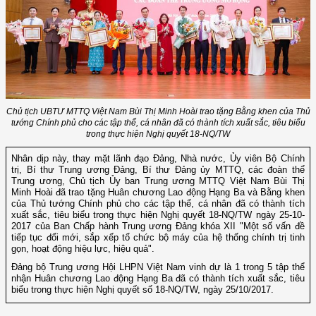
Chủ tịch UBTƯ MTTQ Việt Nam Bùi Thị Minh Hoài trao tặng Bằng khen của Thủ
tướng Chính phủ cho các tập thể, cá nhân đã có thành tích xuất sắc, tiêu biểu
trong thực hiện Nghị quyết 18-NQ/TW
Nhân dịp này, thay mặt lãnh đạo Đảng, Nhà nước, Ủy viên Bộ Chính
trị, Bí thư Trung ương Đảng, Bí thư Đảng ủy MTTQ, các đoàn thể
Trung ương, Chủ tịch Ủy ban Trung ương MTTQ Việt Nam Bùi Thị
Minh Hoài đã trao tặng Huân chương Lao động Hạng Ba và Bằng khen
của Thủ tướng Chính phủ cho các tập thể, cá nhân đã có thành tích
xuất sắc, tiêu biểu trong thực hiện Nghị quyết 18-NQ/TW ngày 25-10-
2017 của Ban Chấp hành Trung ương Đảng khóa XII "Một số vấn đề
tiếp tục đổi mới, sắp xếp tổ chức bộ máy của hệ thống chính trị tinh
gọn, hoạt động hiệu lực, hiệu quả".
Đảng bộ Trung ương Hội LHPN Việt Nam vinh dự là 1 trong 5 tập thể
nhận Huân chương Lao động Hạng Ba đã có thành tích xuất sắc, tiêu
biểu trong thực hiện Nghị quyết số 18-NQ/TW, ngày 25/10/2017.