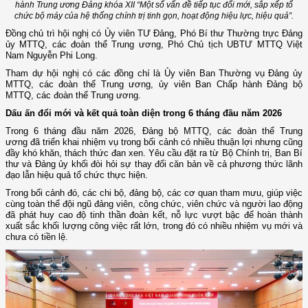
hành Trung ương Đảng khóa XII “Một số vấn đề tiếp tục đổi mới, sắp xếp tổ
chức bộ máy của hệ thống chính trị tinh gọn, hoạt động hiệu lực, hiệu quả”.
Đồng chủ trì hội nghị có Ủy viên TƯ Đảng, Phó Bí thư Thường trực Đảng
ủy MTTQ, các đoàn thể Trung ương, Phó Chủ tịch UBTƯ MTTQ Việt
Nam Nguyễn Phi Long.
Tham dự hội nghị có các đồng chí là Ủy viên Ban Thường vụ Đảng ủy
MTTQ, các đoàn thể Trung ương, ủy viên Ban Chấp hành Đảng bộ
MTTQ, các đoàn thể Trung ương.
Dấu ấn đổi mới và kết quả toàn diện trong 6 tháng đầu năm 2026
Trong 6 tháng đầu năm 2026, Đảng bộ MTTQ, các đoàn thể Trung
ương đã triển khai nhiệm vụ trong bối cảnh có nhiều thuận lợi nhưng cũng
đầy khó khăn, thách thức đan xen. Yêu cầu đặt ra từ Bộ Chính trị, Ban Bí
thư và Đảng ủy khối đòi hỏi sự thay đổi căn bản về cả phương thức lãnh
đạo lẫn hiệu quả tổ chức thực hiện.
Trong bối cảnh đó, các chi bộ, đảng bộ, các cơ quan tham mưu, giúp việc
cùng toàn thể đội ngũ đảng viên, công chức, viên chức và người lao động
đã phát huy cao độ tinh thần đoàn kết, nỗ lực vượt bậc để hoàn thành
xuất sắc khối lượng công việc rất lớn, trong đó có nhiều nhiệm vụ mới và
chưa có tiền lệ.