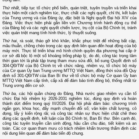
Thứ nhất,
tiếp tục tổ chức phổ biến, quán triệt, tuyên truyền và triển khai
thực hiện một cách nghiêm túc, thực chất các nghị quyết, chỉ thị, kết luận
của Trung ương và của Đảng ủy, đặc biệt là Nghị quyết Đại hội XIV của
Đảng. Việc thực hiện phải gắn liền với Chương trình hành động cụ thể
của Đảng bộ và các nghị quyết chiến lược, trụ cột của Bộ Chính trị, tránh
việc quán triệt mang tính hình thức, lý thuyết suông.
Thứ hai
, rà soát, tháo gỡ khó khăn, khắc phục triệt để những bất cập,
mâu thuẫn, chồng chéo trong các quy định liên quan đến hoạt động của bộ
máy mới. Thực tế triển khai mô hình chính quyền địa phương hai cấp ở
cơ sở đã bộc lộ một số khoảng trống pháp lý, do đó, công tác trọng tâm
thời gian tới là phải tập trung tham mưu sửa đổi, bổ sung Quyết định số
304-QĐ/TW của Bộ Chính trị về chức năng, nhiệm vụ, tổ chức bộ máy
của Cơ quan Ủy ban Trung ương MTTQ Việt Nam, đồng thời sửa đổi Quy
định số 301-QĐ/TW của Ban Bí thư về tổ chức bộ máy Cơ quan Ủy ban
MTTQ Việt Nam cấp tỉnh, cấp xã để đảm bảo tính đồng bộ, thống nhất từ
Trung ương đến cơ sở.
Thứ ba,
các hội quần chúng do Đảng, Nhà nước giao nhiệm vụ cần tổ
chức Đại hội nhiệm kỳ 2026-2031 nghiêm túc, đúng quy định và hoàn
thành dứt điểm trong quý III/2026. Đại hội phải đảm bảo: chương trình
ngắn gọn, khoa học, đẩy mạnh chuyển đổi số; văn kiện chất lượng, cô
đọng, lấy ý kiến rộng rãi; và công tác nhân sự thực hiện chặt chẽ theo
đúng các quyết định, kết luận của Bộ Chính trị, Ban Bí thư. Bên cạnh đó,
công tác tuyên truyền cần sinh động, hậu cần chu đáo, tiết kiệm và an
toàn. Các cơ quan tham mưu có trách nhiệm khẩn trương thẩm định các
nội dung liên quan để đảm bảo tiến độ chung.