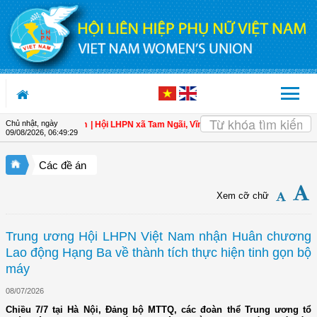
Truy cập nội dung luôn
Chủ nhật, ngày
cho hội viên
| Hội LHPN xã Tam Ngãi, Vĩnh Long sơ kết công tác Hội và phong 
09/08/2026
,
06:49:31
Các đề án
Xem cỡ chữ
Trung ương Hội LHPN Việt Nam nhận Huân chương
Lao động Hạng Ba về thành tích thực hiện tinh gọn bộ
máy
08/07/2026
Chiều 7/7 tại Hà Nội, Đảng bộ MTTQ, các đoàn thể Trung ương tổ