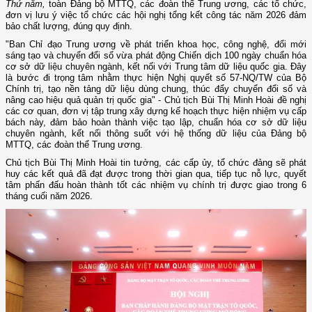
Thứ năm,
toàn Đảng bộ MTTQ, các đoàn thể Trung ương, các tổ chức,
đơn vị lưu ý việc tổ chức các hội nghị tổng kết công tác năm 2026 đảm
bảo chất lượng, đúng quy định.
"Ban Chỉ đạo Trung ương về phát triển khoa học, công nghệ, đổi mới
sáng tạo và chuyển đổi số vừa phát động Chiến dịch 100 ngày chuẩn hóa
cơ sở dữ liệu chuyên ngành, kết nối với Trung tâm dữ liệu quốc gia. Đây
là bước đi trọng tâm nhằm thực hiện Nghị quyết số 57-NQ/TW của Bộ
Chính trị, tạo nền tảng dữ liệu dùng chung, thúc đẩy chuyển đổi số và
nâng cao hiệu quả quản trị quốc gia" - Chủ tịch Bùi Thị Minh Hoài đề nghị
các cơ quan, đơn vị tập trung xây dựng kế hoạch thực hiện nhiệm vụ cấp
bách này, đảm bảo hoàn thành việc tạo lập, chuẩn hóa cơ sở dữ liệu
chuyên ngành, kết nối thông suốt với hệ thống dữ liệu của Đảng bộ
MTTQ, các đoàn thể Trung ương.
Chủ tịch Bùi Thị Minh Hoài tin tưởng, các cấp ủy, tổ chức đảng sẽ phát
huy các kết quả đã đạt được trong thời gian qua, tiếp tục nỗ lực, quyết
tâm phấn đấu hoàn thành tốt các nhiệm vụ chính trị được giao trong 6
tháng cuối năm 2026.