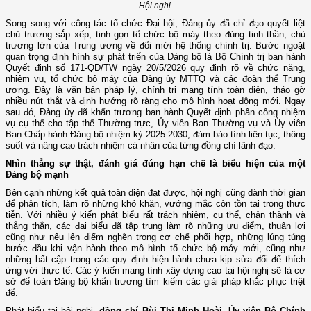
Hội nghị.
Song song với công tác tổ chức Đại hội, Đảng ủy đã chỉ đạo quyết liệt
chủ trương sắp xếp, tinh gọn tổ chức bộ máy theo đúng tinh thần, chủ
trương lớn của Trung ương về đổi mới hệ thống chính trị. Bước ngoặt
quan trọng định hình sự phát triển của Đảng bộ là Bộ Chính trị ban hành
Quyết định số 171-QĐ/TW ngày 20/5/2026 quy định rõ về chức năng,
nhiệm vụ, tổ chức bộ máy của Đảng ủy MTTQ và các đoàn thể Trung
ương. Đây là văn bản pháp lý, chính trị mang tính toàn diện, tháo gỡ
nhiều nút thắt và định hướng rõ ràng cho mô hình hoạt động mới. Ngay
sau đó, Đảng ủy đã khẩn trương ban hành Quyết định phân công nhiệm
vụ cụ thể cho tập thể Thường trực, Ủy viên Ban Thường vụ và Ủy viên
Ban Chấp hành Đảng bộ nhiệm kỳ 2025-2030, đảm bảo tính liên tục, thông
suốt và nâng cao trách nhiệm cá nhân của từng đồng chí lãnh đạo.
Nhìn thẳng sự thật, đánh giá đúng hạn chế là biểu hiện của một
Đảng bộ mạnh
Bên cạnh những kết quả toàn diện đạt được, hội nghị cũng dành thời gian
để phân tích, làm rõ những khó khăn, vướng mắc còn tồn tại trong thực
tiễn. Với nhiều ý kiến phát biểu rất trách nhiệm, cụ thể, chân thành và
thẳng thắn, các đại biểu đã tập trung làm rõ những ưu điểm, thuận lợi
cũng như nêu lên điểm nghẽn trong cơ chế phối hợp, những lúng túng
bước đầu khi vận hành theo mô hình tổ chức bộ máy mới, cũng như
những bất cập trong các quy định hiện hành chưa kịp sửa đổi để thích
ứng với thực tế. Các ý kiến mang tính xây dựng cao tại hội nghị sẽ là cơ
sở để toàn Đảng bộ khẩn trương tìm kiếm các giải pháp khắc phục triệt
để.
Phát biểu tại hội nghị,
đồng chí Bùi Thị Minh Hoài, Ủy viên Bộ Chính