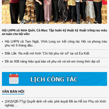
Hội LHPN xã Ninh Quới, Cà Mau: Tập huấn kỹ thuật kỹ thuật trồng rau màu
an toàn cho hội viên
Hội LHPN xã Tam Ngãi, Vĩnh Long sơ kết công tác Hội và phong trào
phụ nữ 6 tháng đầu...
(12/TB-HĐKH) V/v đăng ký, đề xuất nhiệm vụ Khoa học, công nghệ và
đổi mới ...
Đắk Lắk: Ra mắt mô hình “Chi hội phụ nữ số” tại xã Ea Kiết
(898/KH/ĐCT) Kế hoạch thực hiện Quyết định số 2415/QĐ-TTg ngày
Đề án 938 nâng hiệu quả bảo vệ phụ nữ và trẻ em trong thời đại số
31/10/2025 ...
(417/QĐ-BNNMT) Quyết định phê duyệt Chương trình mục tiêu quốc gia
xây dựng ...
(891/KH-ĐCT) Kế hoạch thực hiện Nghị quyết số 72-NQ/TW ngày
9/9/2025 của Bộ ...
VĂN BẢN HỘI
(2415/QĐ-TTg) Quyết định về việc phê duyệt Đề án Hỗ trợ Phụ nữ khởi
nghiệp ...