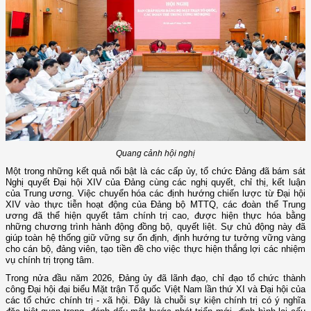
Quang cảnh hội nghị
Một trong những kết quả nổi bật là các cấp ủy, tổ chức Đảng đã bám sát
Nghị quyết Đại hội XIV của Đảng cùng các nghị quyết, chỉ thị, kết luận
của Trung ương. Việc chuyển hóa các định hướng chiến lược từ Đại hội
XIV vào thực tiễn hoạt động của Đảng bộ MTTQ, các đoàn thể Trung
ương đã thể hiện quyết tâm chính trị cao, được hiện thực hóa bằng
những chương trình hành động đồng bộ, quyết liệt. Sự chủ động này đã
giúp toàn hệ thống giữ vững sự ổn định, định hướng tư tưởng vững vàng
cho cán bộ, đảng viên, tạo tiền đề cho việc thực hiện thắng lợi các nhiệm
vụ chính trị trọng tâm.
Trong nửa đầu năm 2026, Đảng ủy đã lãnh đạo, chỉ đạo tổ chức thành
công Đại hội đại biểu Mặt trận Tổ quốc Việt Nam lần thứ XI và Đại hội của
các tổ chức chính trị - xã hội. Đây là chuỗi sự kiện chính trị có ý nghĩa