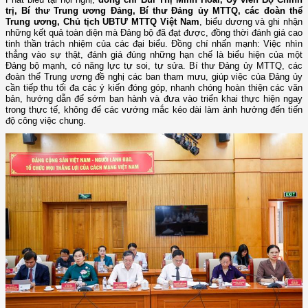
trị, Bí thư Trung ương Đảng, Bí thư Đảng ủy MTTQ, các đoàn thể
Trung ương, Chủ tịch UBTƯ MTTQ Việt Nam
, biểu dương và ghi nhận
những kết quả toàn diện mà Đảng bộ đã đạt được, đồng thời đánh giá cao
tinh thần trách nhiệm của các đại biểu. Đồng chí nhấn mạnh: Việc nhìn
thẳng vào sự thật, đánh giá đúng những hạn chế là biểu hiện của một
Đảng bộ mạnh, có năng lực tự soi, tự sửa. Bí thư Đảng ủy MTTQ, các
đoàn thể Trung ương đề nghị các ban tham mưu, giúp việc của Đảng ủy
cần tiếp thu tối đa các ý kiến đóng góp, nhanh chóng hoàn thiện các văn
bản, hướng dẫn để sớm ban hành và đưa vào triển khai thực hiện ngay
trong thực tế, không để các vướng mắc kéo dài làm ảnh hưởng đến tiến
độ công việc chung.