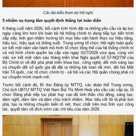
Các đại biểu tham dự hội nghị
5 nhiệm vụ trọng tâm quyết định thắng lợi toàn diện
6 tháng cuối năm 2026, bối cảnh tình hình đặt ra những yêu cầu và áp lực
ngày càng lớn hơn khi toàn bộ hệ thống chính trị đang tiếp tục tiến trình
sắp xếp, tinh gọn nhằm hướng tới mục tiêu vận hành thực sự hiệu năng,
hiệu lực, hiệu quả và thông suốt. Trung ương tổ chức Hội nghị toàn quốc
sơ kết một năm vận hành mô hình tổ chức tổng thể của hệ thống chính trị
và mô hình chính quyền ba cấp vào ngày 01/7/2026 vừa qua, cùng với
việc sơ kết một năm sáu tháng triển khai Nghị quyết số 57-NQ/TW của
Bộ Chính trị về đột phá phát triển khoa học, công nghệ, đổi mới sáng tạo
và chuyển đổi số quốc gia đã đặt ra những bài toán rất mới, đòi hỏi Mặt
trận Tổ quốc, các tổ chức chính trị - xã hội và các Hội quần chúng phải có
sự chuyển mình mạnh mẽ.
Trước bối cảnh đó, Bí thư Đảng ủy MTTQ, các đoàn thể Trung ương,
Chủ tịch UBTƯ MTTQ Việt Nam Bùi Thị Minh Hoài yêu cầu các cấp ủy, tổ
chức Đảng phải tiếp tục phát huy cao độ tinh thần chủ động, sáng tạo,
dám nghĩ, dám làm và dám chịu trách nhiệm. Mục tiêu cốt lõi là phải bứt
phá, tạo ra những chuyển biến rõ nét, thực chất trên mọi lĩnh vực công
tác, quyết tâm về đích sớm các chỉ tiêu của năm 2026.