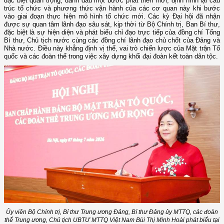
đặc biệt quan trọng, đánh dấu một bước phát triển mới, định hình lại cấu
trúc tổ chức và phương thức vận hành của các cơ quan này khi bước
vào giai đoạn thực hiện mô hình tổ chức mới. Các kỳ Đại hội đã nhận
được sự quan tâm lãnh đạo sâu sát, kịp thời từ Bộ Chính trị, Ban Bí thư,
đặc biệt là sự hiện diện và phát biểu chỉ đạo trực tiếp của đồng chí Tổng
Bí thư, Chủ tịch nước cùng các đồng chí lãnh đạo chủ chốt của Đảng và
Nhà nước. Điều này khẳng định vị thế, vai trò chiến lược của Mặt trận Tổ
quốc và các đoàn thể trong việc xây dựng khối đại đoàn kết toàn dân tộc.
Ủy viên Bộ Chính trị, Bí thư Trung ương Đảng, Bí thư Đảng ủy MTTQ, các đoàn
thể Trung ương, Chủ tịch UBTƯ MTTQ Việt Nam Bùi Thị Minh Hoài phát biểu tại