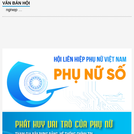
(2415/QĐ-TTg) Quyết định về việc phê duyệt Đề án Hỗ trợ Phụ nữ khởi
VĂN BẢN HỘI
nghiệp ...