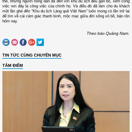
thế, những người nông dân đã đến với khu du lịch đều gắn bó, xem công
việc nơi đây là công việc của chính họ. Và điều đó đã làm cho du khách
một lần ghé đến “Khu du lịch Làng quê Việt Nam” luôn mong có lần trở lại
để tìm về cái cảm giác thanh bình, mộc mạc giữa đời sống xô bồ, bận rộn
hôm nay.
Theo báo Quảng Nam.
TIN TỨC CÙNG CHUYÊN MỤC
TÂM ĐIỂM