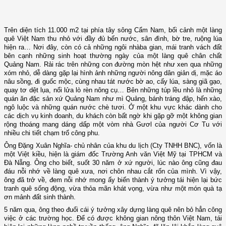
Trên diện tích 11.000 m2 tại phía tây sông Cẩm Nam, bối cảnh một làng
quê Việt Nam thu nhỏ với đầy đủ bến nước, sân đình, bờ tre, ruộng lúa
hiện ra… Nơi đây, còn có cả những ngôi nhàba gian, mái tranh vách đất
bên cạnh những sinh hoạt thường ngày của một làng quê chân chất
Quảng Nam. Rải rác trên những con đường mòn hệt như xen qua những
xóm nhỏ, dễ dàng gặp lại hình ảnh những người nông dân giản dị, mặc áo
nâu sồng, đi guốc mộc, cùng nhau tát nước bờ ao, cấy lúa, sàng giã gạo,
quay tơ dệt lụa, nổi lửa lò rèn nông cụ… Bên những túp lều nhỏ là những
quán ăn đặc sản xứ Quảng Nam như mì Quảng, bánh tráng đập, hến xào,
ngô luộc và những quán nước chè tươi. Ở một khu vực khác dành cho
các dịch vụ kinh doanh, du khách còn bất ngờ khi gặp gỡ một không gian
rộng thoáng mang dáng dấp một vòm nhà Gươl của người Cơ Tu với
nhiều chi tiết chạm trổ công phu.
Ông Đặng Xuân Nghĩa- chủ nhân của khu du lịch (Cty TNHH BNC), vốn là
một Việt kiều, hiện là giám đốc Trường Anh văn Việt Mỹ tại TPHCM và
Đà Nẵng. Ông cho biết, suốt 30 năm ở xứ người, lúc nào ông cũng đau
đáu nỗi nhớ về làng quê xưa, nơi chôn nhau cắt rốn của mình. Vì vậy,
ông đã trở về, đem nỗi nhớ mong ấy biến thành ý tưởng tái hiện lại bức
tranh quê sống động, vừa thỏa mãn khát vọng, vừa như một món quà tạ
ơn mảnh đất sinh thành.
5 năm qua, ông theo đuổi cái ý tưởng xây dựng làng quê nên bỏ hẳn công
việc ở các trường học. Để có được không gian nông thôn Việt Nam, tái