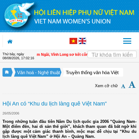
Truy cập nội dung luôn
Thứ bảy, ngày
| Hội LHPN xã Tam Ngãi, Vĩnh Long sơ kết công tác Hội và phong trào phụ nữ 6
08/08/2026
,
17:02:17
Văn hoá - Nghệ thuật
Truyền thống văn hóa Việt
Xem cỡ chữ
Hội An có “Khu du lịch làng quê Việt Nam”
26/05/2006
Trong những tuần đầu tiên Năm Du lịch quốc gia 2006 “Quảng Nam-
Một điểm đến, hai di sản thế giới”, khách tham quan đã bất ngờ khi
gặp được một cảm giác thanh bình, mộc mạc dễ chịu tại “Khu du
lịch làng quê Việt Nam” ở Hội An – Quảng Nam.