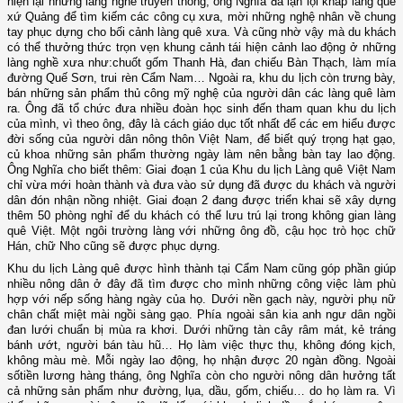
hiện lại những làng nghề truyền thống, ông Nghĩa đã lặn lội khắp làng quê
xứ Quảng để tìm kiếm các công cụ xưa, mời những nghệ nhân về chung
tay phục dựng cho bối cảnh làng quê xưa. Và cũng nhờ vậy mà du khách
có thể thưởng thức trọn vẹn khung cảnh tái hiện cảnh lao động ở những
làng nghề xưa như:chuốt gốm Thanh Hà, đan chiếu Bàn Thạch, làm mía
đường Quế Sơn, trui rèn Cẩm Nam… Ngoài ra, khu du lịch còn trưng bày,
bán những sản phẩm thủ công mỹ nghệ của người dân các làng quê làm
ra. Ông đã tổ chức đưa nhiều đoàn học sinh đến tham quan khu du lịch
của mình, vì theo ông, đây là cách giáo dục tốt nhất để các em hiểu được
đời sống của người dân nông thôn Việt Nam, để biết quý trọng hạt gạo,
củ khoa những sản phẩm thường ngày làm nên bằng bàn tay lao động.
Ông Nghĩa cho biết thêm: Giai đoạn 1 của Khu du lịch Làng quê Việt Nam
chỉ vừa mới hoàn thành và đưa vào sử dụng đã được du khách và người
dân đón nhận nồng nhiệt. Giai đoạn 2 đang được triển khai sẽ xây dựng
thêm 50 phòng nghỉ để du khách có thể lưu trú lại trong không gian làng
quê Việt. Một ngôi trường làng với những ông đồ, cậu học trò học chữ
Hán, chữ Nho cũng sẽ được phục dựng.
Khu du lịch Làng quê được hình thành tại Cẩm Nam cũng góp phần giúp
nhiều nông dân ở đây đã tìm được cho mình những công việc làm phù
hợp với nếp sống hàng ngày của họ. Dưới nền gạch này, người phụ nữ
chân chất miệt mài ngồi sàng gạo. Phía ngoài sân kia anh ngư dân ngồi
đan lưới chuẩn bị mùa ra khơi. Dưới những tàn cây râm mát, kẻ tráng
bánh ướt, người bán tàu hũ… Họ làm việc thực thụ, không đóng kịch,
không màu mè. Mỗi ngày lao động, họ nhận được 20 ngàn đồng. Ngoài
sốtiền lương hàng tháng, ông Nghĩa còn cho người nông dân hưởng tất
cả những sản phẩm như đường, lụa, dầu, gốm, chiếu… do họ làm ra. Vì