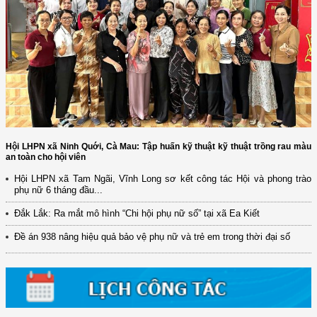
Hội LHPN xã Ninh Quới, Cà Mau: Tập huấn kỹ thuật kỹ thuật trồng rau màu
an toàn cho hội viên
Hội LHPN xã Tam Ngãi, Vĩnh Long sơ kết công tác Hội và phong trào
(12/TB-HĐKH) V/v đăng ký, đề xuất nhiệm vụ Khoa học, công nghệ và
phụ nữ 6 tháng đầu...
đổi mới ...
Đắk Lắk: Ra mắt mô hình “Chi hội phụ nữ số” tại xã Ea Kiết
(898/KH/ĐCT) Kế hoạch thực hiện Quyết định số 2415/QĐ-TTg ngày
31/10/2025 ...
Đề án 938 nâng hiệu quả bảo vệ phụ nữ và trẻ em trong thời đại số
(417/QĐ-BNNMT) Quyết định phê duyệt Chương trình mục tiêu quốc gia
xây dựng ...
(891/KH-ĐCT) Kế hoạch thực hiện Nghị quyết số 72-NQ/TW ngày
9/9/2025 của Bộ ...