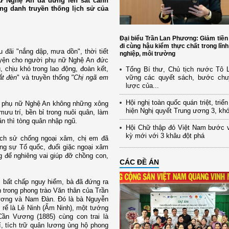
ữ Nghệ An đã đứng lên sát cánh
ng danh truyền thống lịch sử của
Đại biểu Trần Lan Phương: Giảm tiền
đi cùng hậu kiểm thực chất trong lĩn
 đãi "nắng dập, mưa dồn", thời tiết
nghiệp, môi trường
luyện cho người phụ nữ Nghệ An đức
, chịu khó trong lao động, đoàn kết,
Tổng Bí thư, Chủ tịch nước Tô
ắt đèn
"
và truyền thống
"Chị ngã em
vững các quyết sách, bước chu
lược của...
Hội nghị toàn quốc quán triệt, triể
, phụ nữ Nghệ An không những xông
hiện Nghị quyết Trung ương 3, kh
ưu trí, bền bỉ trong nuôi quân, làm
cần thì tòng quân nhập ngũ.
Hội Chữ thập đỏ Việt Nam bước 
kỳ mới với 3 khâu đột phá
lịch sử chống ngoại xâm, chị em đã
ụng sự Tổ quốc, đuổi giặc ngoại xâm
ng để nghiêng vai giúp đỡ chồng con,
CÁC ĐỀ ÁN
, bất chấp nguy hiểm, bà đã đứng ra
n trong phong trào Văn thân của Trần
ương và Nam Đàn. Đó là bà Nguyễn
rể là Lê Ninh (Ấm Ninh), một tướng
Cần Vương (1885) cùng con trai là
, tích trữ quân lương ủng hộ phong