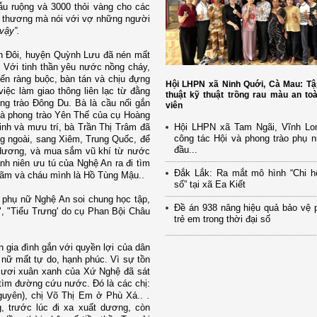
u ruộng và 3000 thỏi vàng cho các
đau thương mà nói với vợ những người
vậy”.
h Đôi, huyện Quỳnh Lưu đã nén mất
. Với tinh thần yêu nước nồng cháy,
iến ràng buộc, bàn tán và chịu đựng
Hội LHPN xã Ninh Quới, Cà Mau: Tậ
iệc làm giao thông liên lạc từ đằng
thuật kỹ thuật trồng rau màu an to
ong trào Đông Du. Bà là cầu nối gắn
viên
à phong trào Yên Thế của cụ Hoàng
h và mưu trí, bà Trần Thị Trâm đã
Hội LHPN xã Tam Ngãi, Vĩnh Lo
công tác Hội và phong trào phụ 
ng ngoài, sang Xiêm, Trung Quốc, để
đầu...
 dương, và mua sắm vũ khí từ nước
h niên ưu tú của Nghệ An ra đi tìm
Đắk Lắk: Ra mắt mô hình “Chi h
Lãm và cháu mình là Hồ Tùng Mậu..
số” tại xã Ea Kiết
 phụ nữ Nghệ An soi chung học tập,
Đề án 938 nâng hiệu quả bảo vệ 
, "Tiểu Trưng' do cụ Phan Bội Châu
trẻ em trong thời đại số
 gia đình gắn với
quyền lợi của dân
 nữ mất tự do, hạnh phúc. Vì sự tồn
mươi xuân xanh của Xứ Nghệ đã sát
g tìm đường cứu nước. Đó là các chị:
guyên), chị Võ Thị Em ở Phù Xá..
.
 trước lúc đi xa
xuất dương, còn