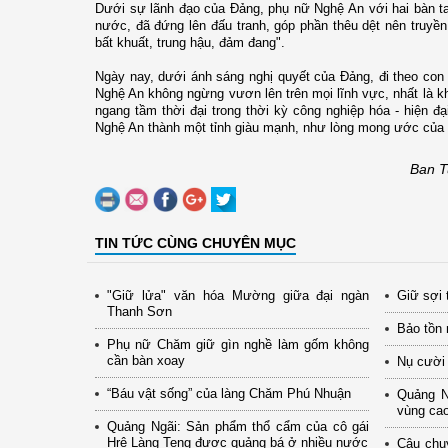
Dưới sự lãnh đạo của Đảng, phụ nữ Nghệ An với hai bàn tay 
nước, đã đứng lên đấu tranh, góp phần thêu dệt nên truyề
bất khuất, trung hậu, đảm đang".
Ngày nay, dưới ánh sáng nghị quyết của Đảng, đi theo co
Nghệ An không ngừng vươn lên trên mọi lĩnh vực, nhất là k
ngang tầm thời đại trong thời kỳ công nghiệp hóa - hiện 
Nghệ An thành một tỉnh giàu mạnh, như lòng mong ước của B
Ban T
TIN TỨC CÙNG CHUYÊN MỤC
"Giữ lửa" văn hóa Mường giữa đại ngàn
Giữ sợi 
Thanh Sơn
Bảo tồn 
Phụ nữ Chăm giữ gìn nghề làm gốm không
cần bàn xoay
Nụ cười
“Báu vật sống” của làng Chăm Phú Nhuận
Quảng N
vùng cao
Quảng Ngãi: Sản phẩm thổ cẩm của cô gái
Hrê Làng Teng được quảng bá ở nhiều nước
Câu chu