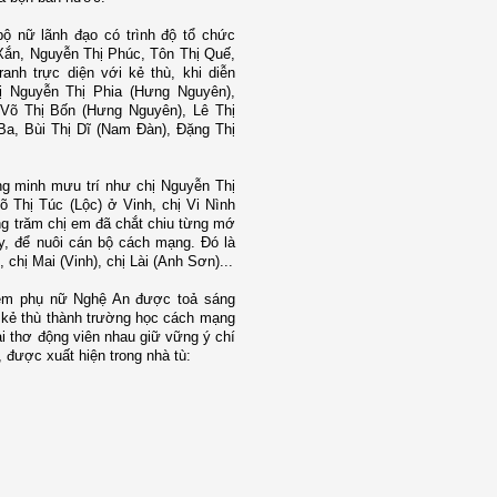
ộ nữ lãnh đạo có trình độ tổ chức
 Xắn, Nguyễn Thị Phúc, Tôn Thị Quế,
anh trực diện với kẻ thù, khi diễn
hị Nguyễn Thị Phia (Hưng Nguyên),
 Võ Thị Bốn (Hưng Nguyên), Lê Thị
a, Bùi Thị Dĩ (Nam Đàn), Đặng Thị
ông minh mưu trí như
chị Nguyễn Thị
 Thị Túc (Lộc) ở Vinh, chị Vi Nình
g trăm chị em đã chắt chiu từng mớ
y, để nuôi cán bộ cách mạng.
Đó là
chị Mai (Vinh), chị Lài (Anh Sơn)...
ị em phụ nữ Nghệ An được toả sáng
a kẻ thù thành trường học cách mạng
i thơ động viên nhau giữ vững ý chí
 được xuất hiện trong nhà tù: