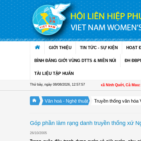
Truy cập nội dung luôn
GIỚI THIỆU
TIN TỨC - SỰ KIỆN
HOẠT 
BÌNH ĐẲNG GIỚI VÙNG DTTS & MIỀN NÚI
ĐH ĐBP
TÀI LIỆU TẬP HUẤN
Thứ bảy, ngày 08/08/2026
,
12:57:58
Hội LHPN xã Ninh Quới, Cà Mau: Tập 
Văn hoá - Nghệ thuật
Truyền thống văn hóa 
Góp phần làm rạng danh truyền thống xứ N
26/10/2005