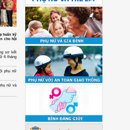
p huấn kỹ
àn cho hội
ng sơ kết
nữ 6 tháng
ội phụ nữ
phụ nữ và