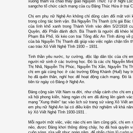
xuống thăm và chào thầy giáo Nguyễn Thức Tự ở Nghi Lộc 
sangcho tổ chức cách mạng của cụ Đặng Thúc Hứa ở trại C
Chị em phụ nữ Nghệ An không chỉ dũng cảm đối mặt với 
trong công tác binh vận
.
Bà Nguyễn Thị Thanh (chị gái Bác
của lính khố xanh trong Thành Vinh vào đêm 5/2/1918 c
Quyên, đội Phấn đánh địch. Bà Thanh là người đã khéo lé
Phạm Bá Phổ, lôi kéo con trai Tổng đốc An Tĩnh đứng về 
của bà Nguyễn Thị Thanh đã giúp vào việc ngăn chặn tổn t
cao trào Xô Viết Nghệ Tĩnh 1930 – 1931.
Tinh thần yêu nước, tự cường, độc lập dân tộc của chị e
người nữ sinh ở các trường học. Đó là các chị Nguyễn Mi
Thị Nhã, Nguyễn Thị Phúc, Nguyễn Thị Xắn, Nguyễn Thị Thi
chị em gái cùng học ở các trường Đồng Khánh (Huế) hay t
họ đã quên thân, nghỉ học để hoạt động cách mạng. Đó là
tiên từ ngày có Đảng ở Nghệ An.
Đảng cộng sản Vệt Nam ra đời, như chắp cánh cho chị em p
xã hội phong kiến, hàng ngàn chị em đã đứng lên gánh vá
mạng "Xung thiên" tạc vào lịch sử trang sử vàng Xô Viết an
em phụ nữ Nghệ An lại có điều kiện thử nghiệm về khả năn
kỳ Xô Viết Nghệ Tĩnh 1930-1931 .
Mỗi người một việc, việc nào chị em làm cũng giỏi, chị 
nẻo, được Đảng khơi thông dòng chảy, họ đã hoà quyện v
cuộn sóng, rửa vết nhục ngàn năm, để nhấn chìm lũ cướp 