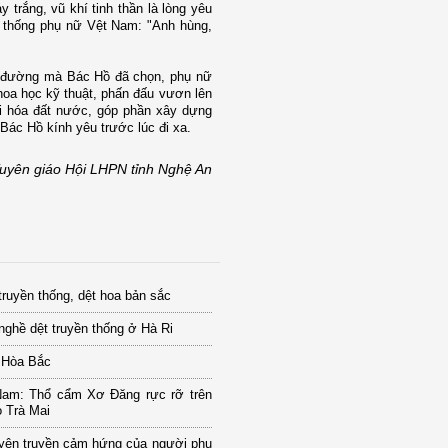
trắng, vũ khí tinh thần là lòng yêu
n thống phụ nữ Vệt
Nam
: "Anh hùng,
n đường mà Bác Hồ đã chọn, phụ nữ
hoa học kỹ thuật, phấn đấu vươn lên
đại hóa đất nước, góp phần xây dựng
ác Hồ kính yêu trước lúc đi xa.
uyên giáo Hội LHPN tỉnh Nghệ An
truyền thống, dệt hoa bản sắc
nghề dệt truyền thống ở Hà Ri
 Hòa Bắc
am: Thổ cẩm Xơ Đăng rực rỡ trên
 Trà Mai
yện truyền cảm hứng của người phụ