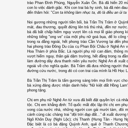
trào Phan Đình Phùng, Nguyễn Xuân Ôn. Bà đã hiến 20 mẫ
con lo việc đánh giặc. Khi con trai bà hy sinh, bà đã nén 
đến thăm hỏi: "
Con ta không làm nhục ta, đó là điều an ủi ta 
Noi gương những người tiền bối, bà Trần Thị Trâm ở Quỳn
mát, đau thương, quyết đứng lên trả thù nhà, đền nợ nước
bà đã bất chấp hiểm nguy vượt lên cả mọi lễ giáo phong k
những tiếng "ong ve” của một phụ nữ goá bụa, để lo công v
trong ra đằng ngoài, hết phong trào Cần Vương lại đến ph
hai phong trào Đông Du của cụ Phan Bội Châu ở Nghệ An v
Hoa Thám ở phía Bắc. Là người phụ nữ can đảm, thông min
vượt hiểm nguy, thân gái dặm trường, hết đằng trong ra đằ
làm đường dây đưa thanh niên yêu nước Nghệ An đi xuất
ngoài về cho nghĩa quân. Bà Trâm đã đưa những người than
đường cứu nước, trong đó có con trai của mình là Hồ Học 
Bà Trần Thị Trâm là tấm gương sáng trên mọi lĩnh vực cho
bà xứng đáng được nhận danh hiệu “Nữ kiệt đất Hồng Lam"
phong tặng.
Chị em phụ nữ Nghệ An từ xưa đã biết đặt quyền lợi cá nhân
tộc. Chị em khẳng định: Tổ quốc mất độc lập thì chị em phụ
vong của nước nhà, những người con gái mười tám, đôi 
cánh cùng các chàng trai "đội trời đạp đất...” đi xuất dươn
Ngô Khôn Duy (Nghi Lộc); chị Thanh (Hưng Tân - Hưng N
Đặc biệt là có bà đặng Quỳnh Anh, quê ở Thanh Chương,