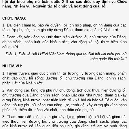
hội đại biểu phụ nữ toàn quốc XIII có các điều quy định về Chức
năng, Nhiệm vụ, Nguyên tắc tổ chức và hoạt động của Hội.
CHỨC NĂNG:
1. Đại diện chăm lo, bảo vệ quyền, lợi ích hợp pháp, chính đáng của các
tầng lớp phụ nữ, tham gia xây dựng Đảng, tham gia quản lý Nhà nước.
2. Đoàn kết, vận động phụ nữ thực hiện đường lối, chủ trương của Đảng,
chính sách, pháp luật của Nhà nước; vận động xã hội thực hiện bình
đẳng giới.
Điều 1, Điều lệ Hội LHPN Việt Nam thông qua tại Đại hội đại biểu phụ nữ
toàn quốc lần thứ XIII
NHIỆM VỤ:
1. Tuyên truyền, giáo dục chính trị, tư tưởng, lý tưởng cách mạng, phẩm
chất đạo đức, lối sống; đường lối, chủ trương của Đảng, chính sách,
pháp luật của Nhà nước.
2. Vận động các tầng lớp phụ nữ chủ động, tích cực thực hiện đường lối,
chủ trương của Đảng, chính sách, pháp luật của Nhà nước, tham gia xây
dựng Đảng, Nhà nước, phát triển kinh tế - xã hội và bảo vệ Tổ quốc; vận
động, hỗ trợ phụ nữ nâng cao năng lực, trình độ, xây dựng gia đình hạnh
phúc, cải thiện đời sống vật chất, tinh thần của phụ nữ.
3.
Tham mưu đề xuất, tham gia xây dựng, phản biện xã hội và giám sát
việc thực hiện đường lối, chủ trương của Đảng, chính sách, pháp luật
của Nhà nước có liên quan đến phụ nữ, gia đình, trẻ em và bình đẳng