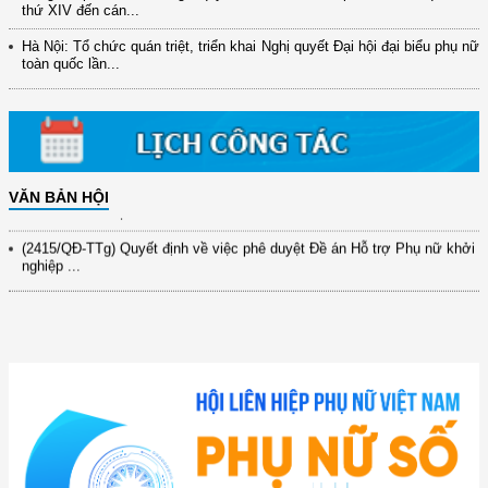
thứ XIV đến cán...
(12/TB-HĐKH) V/v đăng ký, đề xuất nhiệm vụ Khoa học, công nghệ và
đổi mới ...
Hà Nội: Tổ chức quán triệt, triển khai Nghị quyết Đại hội đại biểu phụ nữ
toàn quốc lần...
(898/KH/ĐCT) Kế hoạch thực hiện Quyết định số 2415/QĐ-TTg ngày
31/10/2025 ...
(417/QĐ-BNNMT) Quyết định phê duyệt Chương trình mục tiêu quốc gia
xây dựng ...
(891/KH-ĐCT) Kế hoạch thực hiện Nghị quyết số 72-NQ/TW ngày
VĂN BẢN HỘI
9/9/2025 của Bộ ...
(2415/QĐ-TTg) Quyết định về việc phê duyệt Đề án Hỗ trợ Phụ nữ khởi
nghiệp ...