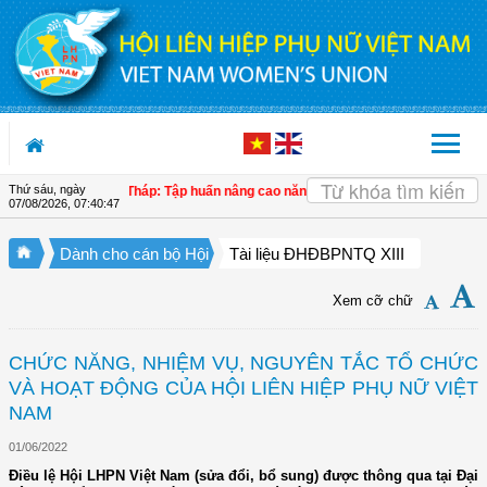
Truy cập nội dung luôn
Thứ sáu, ngày
 ở cơ sở
| Đồng Tháp: Tập huấn nâng cao năng lực bảo vệ, chăm sóc sức khỏe 
07/08/2026
,
07:40:48
Dành cho cán bộ Hội
Tài liệu ĐHĐBPNTQ XIII
Xem cỡ chữ
CHỨC NĂNG, NHIỆM VỤ, NGUYÊN TẮC TỔ CHỨC
VÀ HOẠT ĐỘNG CỦA HỘI LIÊN HIỆP PHỤ NỮ VIỆT
NAM
01/06/2022
Điều lệ Hội LHPN Việt Nam (sửa đổi, bổ sung) được thông qua tại Đại