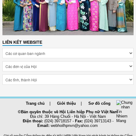
LIÊN KẾT WEBSITE
Trang chủ
Giới thiệu
Sơ đồ cổng
©Bản quyền thuộc về Hội Liên hiệp Phụ nữ Việt Nam
Địa chỉ: 39 Hàng Chuối - Hà Nội - Việt Nam
Điện thoại:
(024) 39718157 -
Fax:
(024) 39713143 -
Email:
webhoilhpnvn@yahoo.com
Ghi rõ nguồn Cổng thông tin điện tử Hội LHPN Việt Nam khi phát hành lại thông tin Cổng