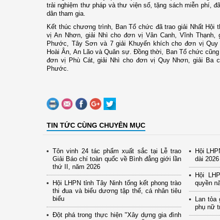
trải nghiệm thư pháp và thư viện số, tặng sách miễn phí, đ
dân tham gia.
Kết thúc chương trình, Ban Tổ chức đã trao giải Nhất Hội 
vị An Nhơn, giải Nhì cho đơn vị Vân Canh, Vĩnh Thạnh, 
Phước, Tây Sơn và 7 giải Khuyến khích cho đơn vị Quy
Hoài Ân, An Lão và Quân sự. Đồng thời, Ban Tổ chức cũng 
đơn vị Phù Cát, giải Nhì cho đơn vị Quy Nhơn, giải Ba
Phước.
TIN TỨC CÙNG CHUYÊN MỤC
Tôn vinh 24 tác phẩm xuất sắc tại Lễ trao
Hội LHPN
Giải Báo chí toàn quốc về Bình đẳng giới lần
dài 2026
thứ II, năm 2026
Hội LH
Hội LHPN tỉnh Tây Ninh tổng kết phong trào
quyền nă
thi đua và biểu dương tập thể, cá nhân tiêu
biểu
Lan tỏa 
phụ nữ t
Đột phá trong thực hiện "Xây dựng gia đình