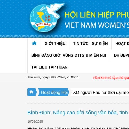
Truy cập nội dung luôn
GIỚI THIỆU
TIN TỨC - SỰ KIỆN
HOẠT 
BÌNH ĐẲNG GIỚI VÙNG DTTS & MIỀN NÚI
ĐH ĐBP
TÀI LIỆU TẬP HUẤN
Thứ năm, ngày 06/08/2026
,
23:06:32
Đề án 01: Dấu ấn phụ nữ trong phát triển kinh tế tập thể giai đ
Hoạt động Hội
XD người Phụ nữ thời đại mớ
Bình Định: Nâng cao đời sống văn hóa, tinh 
16/05/2025