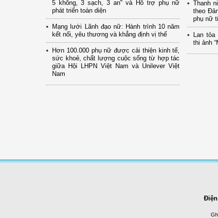
5 không, 3 sạch, 3 an" và Hỗ trợ phụ nữ
Thanh n
phát triển toàn diện
theo Đả
phụ nữ 
Mạng lưới Lãnh đạo nữ: Hành trình 10 năm
kết nối, yêu thương và khẳng định vị thế
Lan tỏa
thi ảnh 
Hơn 100.000 phụ nữ được cải thiện kinh tế,
sức khoẻ, chất lượng cuộc sống từ hợp tác
giữa Hội LHPN Việt Nam và Unilever Việt
Nam
Điện
Ghi