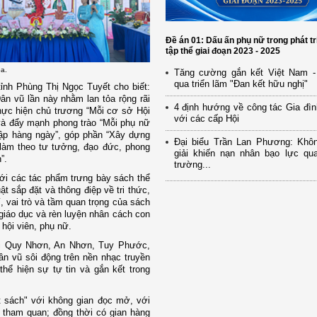
Đề án 01: Dấu ấn phụ nữ trong phát tr
tập thể giai đoạn 2023 - 2025
oa.
Tăng cường gắn kết Việt Nam -
qua triển lãm "Đan kết hữu nghị"
ỉnh Phùng Thị Ngọc Tuyết cho biết:
ân vũ lần này nhằm lan tỏa rộng rãi
4 định hướng về công tác Gia đìn
hực hiện chủ trương “Mỗi cơ sở Hội
với các cấp Hội
 và đẩy mạnh phong trào “Mỗi phụ nữ
ập hàng ngày”, góp phần “Xây dựng
Đại biểu Trần Lan Phương: Khô
làm theo tư tưởng, đạo đức, phong
giải khiến nạn nhân bạo lực qua
”.
trường...
với các tác phẩm trưng bày sách thể
t sắp đặt và thông điệp về tri thức,
í, vai trò và tầm quan trọng của sách
 giáo dục và rèn luyện nhân cách con
 hội viên, phụ nữ.
 vị Quy Nhơn, An Nhơn, Tuy Phước,
 vũ sôi động trên nền nhạc truyền
thể hiện sự tự tin và gắn kết trong
et sách" với không gian đọc mở, với
tham quan; đồng thời có gian hàng