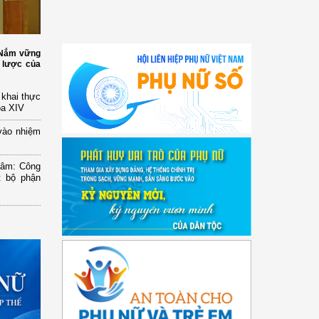
: Nắm vững
 lược của
n khai thực
óa XIV
vào nhiệm
Lâm: Công
t bộ phận