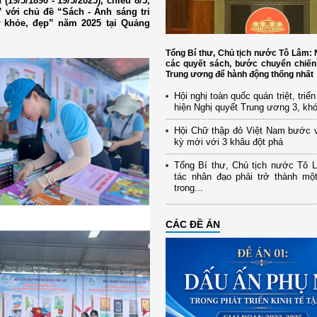
9/5/1890 - 19/5/2025), chiều 8/5,
 với chủ đề “Sách - Ánh sáng tri
 khỏe, đẹp” năm 2025 tại Quảng
Tổng Bí thư, Chủ tịch nước Tô Lâm
các quyết sách, bước chuyển chiến
Trung ương để hành động thống nhất
Hội nghị toàn quốc quán triệt, triể
hiện Nghị quyết Trung ương 3, kh
Hội Chữ thập đỏ Việt Nam bước 
kỳ mới với 3 khâu đột phá
Tổng Bí thư, Chủ tịch nước Tô 
tác nhân đạo phải trở thành mộ
trong...
CÁC ĐỀ ÁN