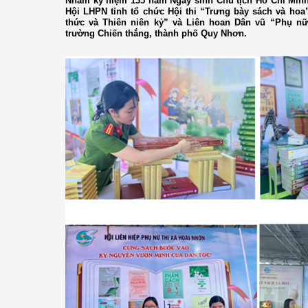
Nhằm kỷ niệm 135 năm Ngày sinh Chủ tịch Hồ Chí Minh (1
Hội LHPN tỉnh tổ chức Hội thi “Trưng bày sách và hoa”
thức và Thiên niên kỷ” và Liên hoan Dân vũ “Phụ nữ
trường Chiến thắng, thành phố Quy Nhơn.