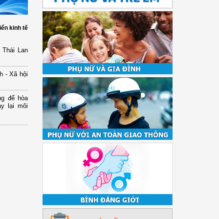
iển kinh tế
 Thái Lan
h - Xã hội
ng để hòa
y lại môi