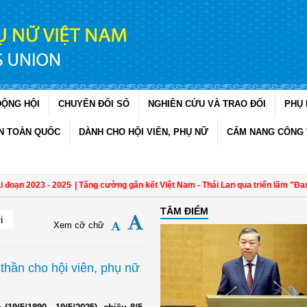
ĐỘNG HỘI
CHUYỂN ĐỔI SỐ
NGHIÊN CỨU VÀ TRAO ĐỔI
PHỤ 
N TOÀN QUỐC
DÀNH CHO HỘI VIÊN, PHỤ NỮ
CẨM NANG CÔNG 
oạn 2023 - 2025
| Tăng cường gắn kết Việt Nam - Thái Lan qua triển lãm "Đan k
TÂM ĐIỂM
i
Xem cỡ chữ
thần cho hội viên, phụ nữ