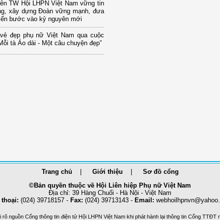
iên TW Hội LHPN Việt Nam vững tin
ng, xây dựng Đoàn vững mạnh, đưa
tiến bước vào kỷ nguyên mới
 vẻ đẹp phụ nữ Việt Nam qua cuộc
“Mỗi tà Áo dài - Một câu chuyện đẹp”
Trang chủ
Giới thiệu
Sơ đồ cổng
©Bản quyền thuộc về Hội Liên hiệp Phụ nữ Việt Nam
Địa chỉ: 39 Hàng Chuối - Hà Nội - Việt Nam
 thoại:
(024) 39718157 -
Fax:
(024) 39713143 -
Email:
webhoilhpnvn@yahoo
 rõ nguồn Cổng thông tin điện tử Hội LHPN Việt Nam khi phát hành lại thông tin Cổng TTĐT 