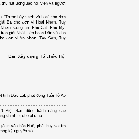
ã thu hút đông đảo hội viên và người
thi “Trưng bày sách và hoa” cho đơn
giải Ba cho đơn vị Hoài Nhơn, Tuy
 Nhơn, Công an, Phù Cát, Phù Mỹ,
trao giải Nhất Liên hoan Dân vũ cho
 cho đơn vị An Nhơn, Tây Sơn, Tuy
Ban Xây dựng Tổ chức Hội
 tỉnh Đắk Lắk phát động Tuần lễ Áo
PN Việt Nam đồng hành nâng cao
ng chính trị cho phụ nữ
giá trị văn hóa Huế, phát huy vai trò
rong kỷ nguyên số