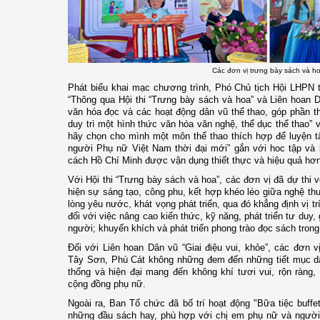
Các đơn vị trưng bày sách và h
Phát biểu khai mạc chương trình, Phó Chủ tịch Hội LHPN t
“Thông qua Hội thi “Trưng bày sách và hoa” và Liên hoan D
văn hóa đọc và các hoạt động dân vũ thể thao, góp phần t
duy trì một hình thức văn hóa văn nghệ, thể dục thể thao”
hãy chọn cho mình một môn thể thao thích hợp để luyện t
người Phụ nữ Việt Nam thời đại mới” gắn với hoc tập và 
cách Hồ Chí Minh được vận dụng thiết thực và hiệu quả hơn
Với Hội thi “Trưng bày sách và hoa”, các đơn vị đã dự thi 
hiện sự sáng tạo, công phu, kết hợp khéo léo giữa nghệ thuậ
lòng yêu nước, khát vọng phát triển, qua đó khẳng định vị tr
đối với việc nâng cao kiến thức, kỹ năng, phát triển tư duy,
người; khuyến khích và phát triển phong trào đọc sách trong
Đối với Liên hoan Dân vũ “Giai điệu vui, khỏe”, các đơn
Tây Sơn, Phù Cát không những đem đến những tiết mục dân
thống và hiện đại mang đến không khí tươi vui, rộn ràng, 
cộng đồng phụ nữ.
Ngoài ra, Ban Tổ chức đã bố trí hoạt động "Bữa tiệc buff
những đầu sách hay, phù hợp với chị em phụ nữ và người 