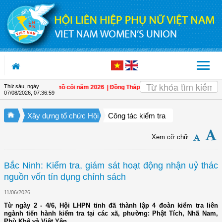
Truy cập nội dung luôn
Thứ sáu, ngày
 hỗ trợ trẻ em mồ côi năm 2026
| Đồng Tháp: Quán triệt Nghị quyết Đại hội đại
07/08/2026
,
07:36:59
Xây dựng tổ chức Hội
Công tác kiểm tra
Xem cỡ chữ
Bắc Ninh: Kiểm tra, giám sát hoạt động nhận uỷ thác
nguồn vốn tín dụng chính sách
11/06/2026
Từ ngày 2 - 4/6, Hội LHPN tỉnh đã thành lập 4 đoàn kiểm tra liên
ngành tiến hành kiểm tra tại các xã, phường: Phật Tích, Nhã Nam,
Phù Khê và Việt Yên.