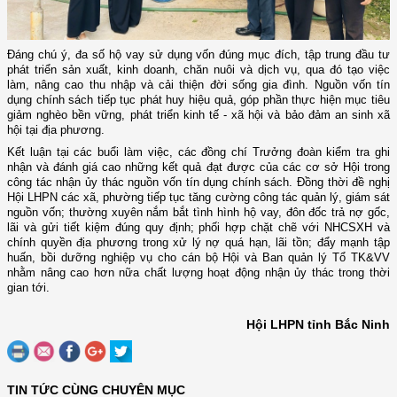
Đáng chú ý, đa số hộ vay sử dụng vốn đúng mục đích, tập trung đầu tư
phát triển sản xuất, kinh doanh, chăn nuôi và dịch vụ, qua đó tạo việc
làm, nâng cao thu nhập và cải thiện đời sống gia đình. Nguồn vốn tín
dụng chính sách tiếp tục phát huy hiệu quả, góp phần thực hiện mục tiêu
giảm nghèo bền vững, phát triển kinh tế - xã hội và bảo đảm an sinh xã
hội tại địa phương.
Kết luận tại các buổi làm việc, các đồng chí Trưởng đoàn kiểm tra ghi
nhận và đánh giá cao những kết quả đạt được của các cơ sở Hội trong
công tác nhận ủy thác nguồn vốn tín dụng chính sách. Đồng thời đề nghị
Hội LHPN các xã, phường tiếp tục tăng cường công tác quản lý, giám sát
nguồn vốn; thường xuyên nắm bắt tình hình hộ vay, đôn đốc trả nợ gốc,
lãi và gửi tiết kiệm đúng quy định; phối hợp chặt chẽ với NHCSXH và
chính quyền địa phương trong xử lý nợ quá hạn, lãi tồn; đẩy mạnh tập
huấn, bồi dưỡng nghiệp vụ cho cán bộ Hội và Ban quản lý Tổ TK&VV
nhằm nâng cao hơn nữa chất lượng hoạt động nhận ủy thác trong thời
gian tới.
Hội LHPN tỉnh Bắc Ninh
TIN TỨC CÙNG CHUYÊN MỤC