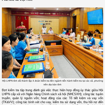
Hội LHPN tỉnh đã thành lập 4 đoàn kiểm tra liên ngành tiến hành kiểm tra tại các xã, phường
trên địa bàn tỉnh
Đợt kiểm tra tập trung đánh giá việc thực hiện hợp đồng ủy thác giữa Hội
LHPN cấp xã với Ngân hàng Chính sách xã hội (NHCSXH); công tác tuyên
truyền, quản lý nguồn vốn; hoạt động của các Tổ tiết kiệm và vay vốn
(TK&VV); công tác bình xét cho vay, kiểm tra sử dụng vốn, thu hồi nợ đến