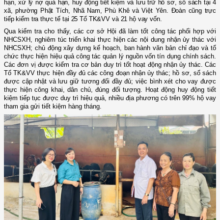
hạn, xử lý nợ quá hạn, huy động tiết kiệm và lưu trữ hồ sơ, sổ sách tại 4
xã, phường Phật Tích, Nhã Nam, Phù Khê và Việt Yên. Đoàn cũng trực
tiếp kiểm tra thực tế tại 25 Tổ TK&VV và 21 hộ vay vốn.
Qua kiểm tra cho thấy, các cơ sở Hội đã làm tốt công tác phối hợp với
NHCSXH, nghiêm túc triển khai thực hiện các nội dung nhận ủy thác với
NHCSXH; chủ động xây dựng kế hoạch, ban hành văn bản chỉ đạo và tổ
chức thực hiện hiệu quả công tác quản lý nguồn vốn tín dụng chính sách.
Các đơn vị được kiểm tra cơ bản duy trì tốt hoạt động nhận ủy thác. Các
Tổ TK&VV thực hiện đầy đủ các công đoạn nhận ủy thác; hồ sơ, sổ sách
được cập nhật và lưu giữ tương đối đầy đủ; việc bình xét cho vay được
thực hiện công khai, dân chủ, đúng đối tượng. Hoạt động huy động tiết
kiệm tiếp tục được duy trì hiệu quả, nhiều địa phương có trên 99% hộ vay
tham gia gửi tiết kiệm hàng tháng.