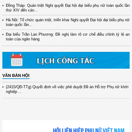
Đồng Tháp: Quán triệt Nghị quyết Đại hội đại biểu phụ nữ toàn quốc lần
thứ XIV đến cán...
Hà Nội: Tổ chức quán triệt, triển khai Nghị quyết Đại hội đại biểu phụ nữ
toàn quốc lần...
(12/TB-HĐKH) V/v đăng ký, đề xuất nhiệm vụ Khoa học, công nghệ và
đổi mới ...
Đại biểu Trần Lan Phương: Đề nghị làm rõ cơ chế điều chỉnh tỷ lệ an
toàn của ngân hàng
(898/KH/ĐCT) Kế hoạch thực hiện Quyết định số 2415/QĐ-TTg ngày
31/10/2025 ...
(417/QĐ-BNNMT) Quyết định phê duyệt Chương trình mục tiêu quốc gia
xây dựng ...
(891/KH-ĐCT) Kế hoạch thực hiện Nghị quyết số 72-NQ/TW ngày
9/9/2025 của Bộ ...
VĂN BẢN HỘI
(2415/QĐ-TTg) Quyết định về việc phê duyệt Đề án Hỗ trợ Phụ nữ khởi
nghiệp ...