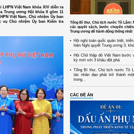
i LHPN Việt Nam khóa XIV diễn ra
tra Trung ương Hội khóa II gồm 11
 LHPN Việt Nam, Chủ nhiệm Ủy ban
ức vụ Chủ nhiệm Ủy ban Kiểm tra
Tổng Bí thư, Chủ tịch nước Tô Lâm
các quyết sách, bước chuyển chiến
Trung ương để hành động thống nhất
Hội nghị toàn quốc quán triệt, triể
hiện Nghị quyết Trung ương 3, kh
Hội Chữ thập đỏ Việt Nam bước 
kỳ mới với 3 khâu đột phá
Tổng Bí thư, Chủ tịch nước Tô 
tác nhân đạo phải trở thành mộ
trong...
CÁC ĐỀ ÁN