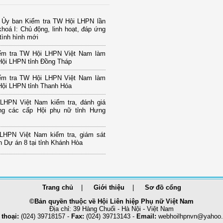
ị Ủy ban Kiểm tra TW Hội LHPN lần
khoá I: Chủ động, linh hoạt, đáp ứng
tình hình mới
ểm tra TW Hội LHPN Việt Nam làm
 Hội LHPN tỉnh Đồng Tháp
ểm tra TW Hội LHPN Việt Nam làm
 Hội LHPN tỉnh Thanh Hóa
LHPN Việt Nam kiểm tra, đánh giá
ng các cấp Hội phụ nữ tỉnh Hưng
LHPN Việt Nam kiểm tra, giám sát
n Dự án 8 tại tỉnh Khánh Hòa
Trang chủ
Giới thiệu
Sơ đồ cổng
©Bản quyền thuộc về Hội Liên hiệp Phụ nữ Việt Nam
Địa chỉ: 39 Hàng Chuối - Hà Nội - Việt Nam
 thoại:
(024) 39718157 -
Fax:
(024) 39713143 -
Email:
webhoilhpnvn@yahoo