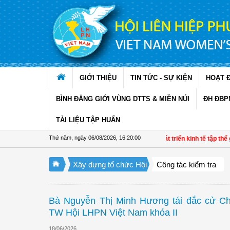
Truy cập nội dung luôn
GIỚI THIỆU
TIN TỨC - SỰ KIỆN
HOẠT 
BÌNH ĐẲNG GIỚI VÙNG DTTS & MIỀN NÚI
ĐH ĐBP
TÀI LIỆU TẬP HUẤN
Thứ năm, ngày 06/08/2026
,
16:20:01
Đề án 01: Dấu ấn phụ nữ trong phát triển kinh tế tập thể giai 
Xây dựng tổ chức Hội
Công tác kiểm tra
Bà Nguyễn Thị Minh Hương tái đắc cử Ch
TW Hội LHPN Việt Nam khóa II
18/06/2026