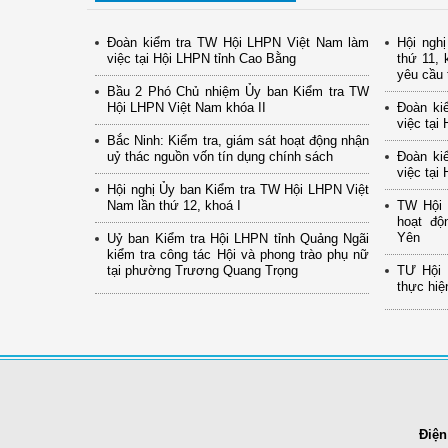
Đoàn kiểm tra TW Hội LHPN Việt Nam làm
Hội ngh
việc tại Hội LHPN tỉnh Cao Bằng
thứ 11, 
yêu cầu 
Bầu 2 Phó Chủ nhiệm Ủy ban Kiểm tra TW
Hội LHPN Việt Nam khóa II
Đoàn ki
việc tại
Bắc Ninh: Kiểm tra, giám sát hoạt động nhận
uỷ thác nguồn vốn tín dụng chính sách
Đoàn ki
việc tại
Hội nghị Ủy ban Kiểm tra TW Hội LHPN Việt
Nam lần thứ 12, khoá I
TW Hội 
hoạt độ
Yên
Uỷ ban Kiểm tra Hội LHPN tỉnh Quảng Ngãi
kiểm tra công tác Hội và phong trào phụ nữ
tại phường Trương Quang Trọng
TƯ Hội 
thực hiệ
Điện