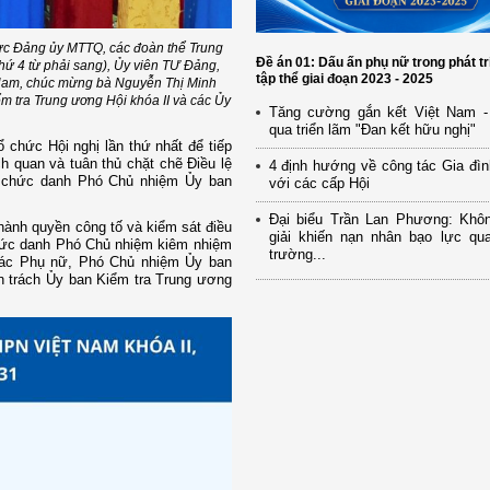
ực Đảng ủy MTTQ, các đoàn thể Trung
Đề án 01: Dấu ấn phụ nữ trong phát tr
ứ 4 từ phải sang), Ủy viên TƯ Đảng,
tập thể giai đoạn 2023 - 2025
Nam, chúc mừng bà Nguyễn Thị Minh
 tra Trung ương Hội khóa II và các Ủy
Tăng cường gắn kết Việt Nam -
qua triển lãm "Đan kết hữu nghị"
 chức Hội nghị lần thứ nhất để tiếp
h quan và tuân thủ chặt chẽ Điều lệ
4 định hướng về công tác Gia đìn
ác chức danh Phó Chủ nhiệm Ủy ban
với các cấp Hội
Đại biểu Trần Lan Phương: Khô
hành quyền công tố và kiểm sát điều
giải khiến nạn nhân bạo lực qua
 chức danh Phó Chủ nhiệm kiêm nhiệm
trường...
tác Phụ nữ, Phó Chủ nhiệm Ủy ban
n trách Ủy ban Kiểm tra Trung ương