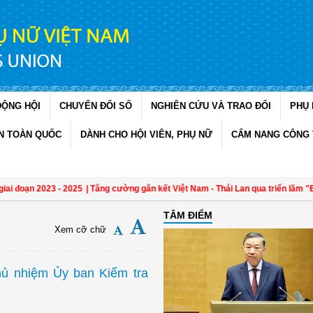
ĐỘNG HỘI
CHUYỂN ĐỔI SỐ
NGHIÊN CỨU VÀ TRAO ĐỔI
PHỤ 
N TOÀN QUỐC
DÀNH CHO HỘI VIÊN, PHỤ NỮ
CẨM NANG CÔNG 
đoạn 2023 - 2025
| Tăng cường gắn kết Việt Nam - Thái Lan qua triển lãm "Đan k
TÂM ĐIỂM
Xem cỡ chữ
ủ nhiệm Ủy ban Kiểm tra