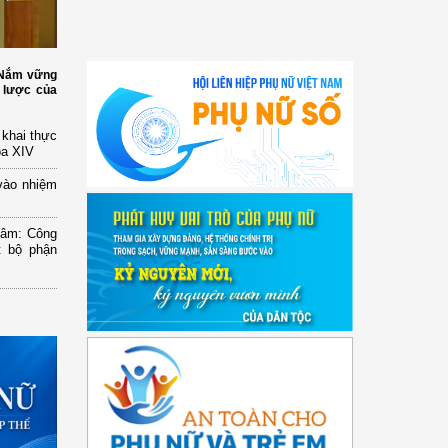
: Nắm vững
 lược của
n khai thực
óa XIV
vào nhiệm
Lâm: Công
t bộ phận