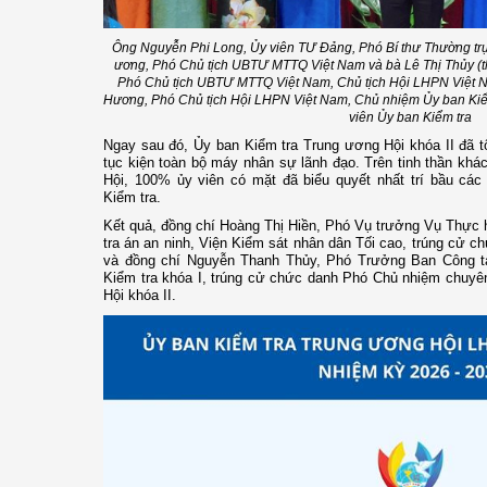
Ông Nguyễn Phi Long, Ủy viên TƯ Đảng, Phó Bí thư Thường tr
ương, Phó Chủ tịch UBTƯ MTTQ Việt Nam và bà Lê Thị Thủy (th
Phó Chủ tịch UBTƯ MTTQ Việt Nam, Chủ tịch Hội LHPN Việt 
Hương, Phó Chủ tịch Hội LHPN Việt Nam, Chủ nhiệm Ủy ban Kiểm
viên Ủy ban Kiểm tra
Ngay sau đó, Ủy ban Kiểm tra Trung ương Hội khóa II đã tổ
tục kiện toàn bộ máy nhân sự lãnh đạo. Trên tinh thần khác
Hội, 100% ủy viên có mặt đã biểu quyết nhất trí bầu c
Kiểm tra.
Kết quả, đồng chí Hoàng Thị Hiền, Phó Vụ trưởng Vụ Thực 
tra án an ninh, Viện Kiểm sát nhân dân Tối cao, trúng cử
và đồng chí Nguyễn Thanh Thủy, Phó Trưởng Ban Công 
Kiểm tra khóa I, trúng cử chức danh Phó Chủ nhiệm chuyê
Hội khóa II.