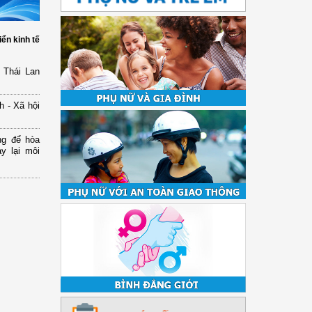
iển kinh tế
 Thái Lan
h - Xã hội
ng để hòa
y lại môi