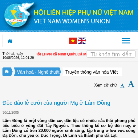
Truy cập nội dung luôn
Thứ hai, ngày
hụ nữ làm chủ
| Hội LHPN xã Ninh Quới, Cà Mau: Tập huấn kỹ thuật kỹ thuật trồ
10/08/2026
,
12:01:30
Văn hoá - Nghệ thuật
Truyền thống văn hóa Việt
Xem cỡ chữ
Độc đáo lễ cưới của người Mạ ở Lâm Đồng
30/11/2005
Lâm Đồng là một vùng dân cư, dân tộc có nhiều sắc thái phong phú
tiêu biểu ở vùng đất Tây Nguyên. Theo thống kê sơ bộ đến nay, ở
Lâm Đồng có trên 20.000 người sinh sống, tập trung ở lưu vực sông
Đạ Đờn, chủ yếu ở: Đức Trọng, Di Linh và thành phố Đà Lạt.