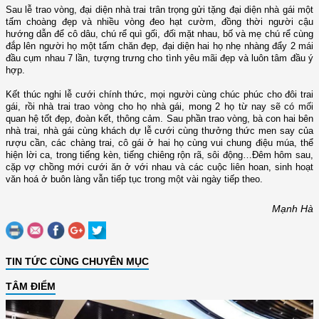
Sau lễ trao vòng, đại diện nhà trai trân trọng gửi tặng đại diện nhà gái một
tấm choàng đẹp và nhiều vòng đeo hạt cườm, đồng thời người cậu
hướng dẫn để cô dâu, chú rể quì gối, đối mặt nhau, bố và mẹ chú rể cùng
đắp lên người họ một tấm chăn đẹp, đại diện hai họ nhẹ nhàng đẩy 2 mái
đầu cụm nhau 7 lần, tượng trưng cho tình yêu mãi đẹp và luôn tâm đầu ý
hợp.
Kết thúc nghi lễ cưới chính thức, mọi người cùng chúc phúc cho đôi trai
gái, rồi nhà trai trao vòng cho họ nhà gái, mong 2 họ từ nay sẽ có mối
quan hệ tốt đẹp, đoàn kết, thông cảm. Sau phần trao vòng, bà con hai bên
nhà trai, nhà gái cùng khách dự lễ cưới cùng thưởng thức men say của
rượu cần, các chàng trai, cô gái ở hai họ cùng vui chung điệu múa, thể
hiện lời ca, trong tiếng kèn, tiếng chiêng rộn rã, sôi động…Đêm hôm sau,
cặp vợ chồng mới cưới ăn ở với nhau và các cuộc liên hoan, sinh hoạt
văn hoá ở buôn làng vẫn tiếp tục trong một vài ngày tiếp theo.
Mạnh Hà
TIN TỨC CÙNG CHUYÊN MỤC
TÂM ĐIỂM