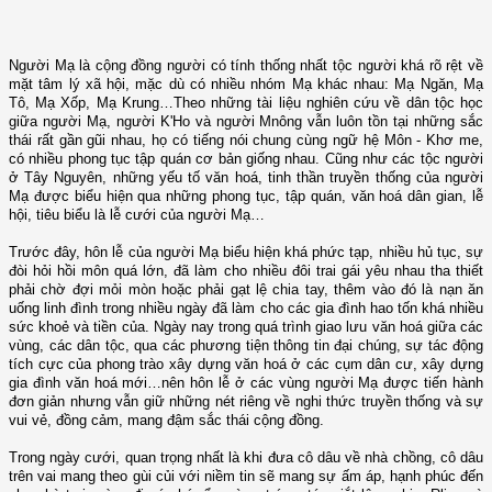
Người Mạ là cộng đồng người có tính thống nhất tộc người khá rõ rệt về
mặt tâm lý xã hội, mặc dù có nhiều nhóm Mạ khác nhau: Mạ Ngăn, Mạ
Tô, Mạ Xốp, Mạ Krung…Theo những tài liệu nghiên cứu về dân tộc học
giữa người Mạ, người K'Ho và người Mnông vẫn luôn tồn tại những sắc
thái rất gần gũi nhau, họ có tiếng nói chung cùng ngữ hệ Môn - Khơ me,
có nhiều phong tục tập quán cơ bản giống nhau. Cũng như các tộc người
ở Tây Nguyên, những yếu tố văn hoá, tinh thần truyền thống của người
Mạ được biểu hiện qua những phong tục, tập quán, văn hoá dân gian, lễ
hội, tiêu biểu là lễ cưới của người Mạ…
Trước đây, hôn lễ của người Mạ biểu hiện khá phức tạp, nhiều hủ tục, sự
đòi hỏi hồi môn quá lớn, đã làm cho nhiều đôi trai gái yêu nhau tha thiết
phải chờ đợi mỏi mòn hoặc phải gạt lệ chia tay, thêm vào đó là nạn ăn
uống linh đình trong nhiều ngày đã làm cho các gia đình hao tốn khá nhiều
sức khoẻ và tiền của. Ngày nay trong quá trình giao lưu văn hoá giữa các
vùng, các dân tộc, qua các phương tiện thông tin đại chúng, sự tác động
tích cực của phong trào xây dựng văn hoá ở các cụm dân cư, xây dựng
gia đình văn hoá mới…nên hôn lễ ở các vùng người Mạ được tiến hành
đơn giản nhưng vẫn giữ những nét riêng về nghi thức truyền thống và sự
vui vẻ, đồng cảm, mang đậm sắc thái cộng đồng.
Trong ngày cưới, quan trọng nhất là khi đưa cô dâu về nhà chồng, cô dâu
trên vai mang theo gùi củi với niềm tin sẽ mang sự ấm áp, hạnh phúc đến