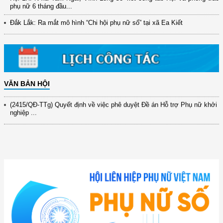
(12/TB-HĐKH) V/v đăng ký, đề xuất nhiệm vụ Khoa học, công nghệ và
phụ nữ 6 tháng đầu...
đổi mới ...
Đắk Lắk: Ra mắt mô hình “Chi hội phụ nữ số” tại xã Ea Kiết
(898/KH/ĐCT) Kế hoạch thực hiện Quyết định số 2415/QĐ-TTg ngày
31/10/2025 ...
(417/QĐ-BNNMT) Quyết định phê duyệt Chương trình mục tiêu quốc gia
xây dựng ...
(891/KH-ĐCT) Kế hoạch thực hiện Nghị quyết số 72-NQ/TW ngày
9/9/2025 của Bộ ...
VĂN BẢN HỘI
(2415/QĐ-TTg) Quyết định về việc phê duyệt Đề án Hỗ trợ Phụ nữ khởi
nghiệp ...