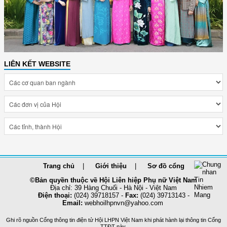
LIÊN KẾT WEBSITE
Trang chủ
Giới thiệu
Sơ đồ cổng
©Bản quyền thuộc về Hội Liên hiệp Phụ nữ Việt Nam
Địa chỉ: 39 Hàng Chuối - Hà Nội - Việt Nam
Điện thoại:
(024) 39718157 -
Fax:
(024) 39713143 -
Email:
webhoilhpnvn@yahoo.com
Ghi rõ nguồn Cổng thông tin điện tử Hội LHPN Việt Nam khi phát hành lại thông tin Cổng
TTĐT này.