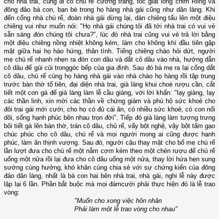
cho nhà trai, cùng đi có chú rể cường tráng, tóc giắt lông chim Rling và
đông đảo bà con, bạn bè trong họ hàng nhà gái cũng như dân làng. Khi
đến cổng nhà chú rể, đoàn nhà gái dừng lại, dàn chiêng tấu lên một điệu
chiêng vui như muốn nói: "Họ nhà gái chúng tôi đã tới nhà trai có vui vẻ
sẵn sáng đón chúng tôi chưa?", lúc đó nhà trai cũng vui vẻ trả lời bằng
một điệu chiêng nồng nhiệt không kém, làm cho không khí đầu tiên gặp
mặt giữa hai họ hào hứng, thân tình. Tiếng chiêng chào hỏi dứt, người
mẹ chú rể nhanh nhẹn ra đón con dâu và dắt cô dâu vào nhà, hướng dẫn
cô dâu để gùi củi tronggóc bếp của gia đình. Sau đó bà mẹ ra lại cổng dắt
cô dâu, chú rể cùng họ hàng nhà gái vào nhà chào họ hàng rồi tập trung
trước bàn thờ tổ tiên, đại diện nhà trai, già làng khui choé rượu cần, cắt
tiết một con gà để già làng làm lễ cầu giàng, với lời khấn: "lạy giàng, lạy
các thần linh, xin mời các thần về chứng giám và phù hộ sức khoẻ cho
đôi trai gái mới cưới, cho họ có đủ cái ăn, có nhiều sức khoẻ, có con nối
dõi, sống hạnh phúc bên nhau trọn đời". Tiếp đó già làng làm tượng trưng
bôi tiết gà lên bàn thờ, trán cô dâu, chủ rể, vẩy bột nghệ, vậy bột tấm gạo
chúc phúc cho cô dâu, chú rể và mọi người mong ai cũng được hạnh
phúc, làm ăn thịnh vượng. Sau đó, người cậu thay mặt cho bố mẹ chú rể
lần lượt đưa cho chú rể một nắm cơm kèm theo một chén rượu để chú rể
uống một nửa rồi lại đưa cho cô dâu uống một nửa, thay lời hứa hẹn sung
sướng cùng hưởng, khó khăn cùng chia sẻ với sự chứng kiến của đông
đảo dân làng, nhất là bà con hai bên nhà trai, nhà gái, nghi lễ này được
lặp lại 6 lần. Phần bắt buộc mà mọi đámcưới phải thực hiện đó là lễ trao
vòng:
"Muốn cho xong việc hôn nhân
Phải làm một lễ trao vòng cho nhau"