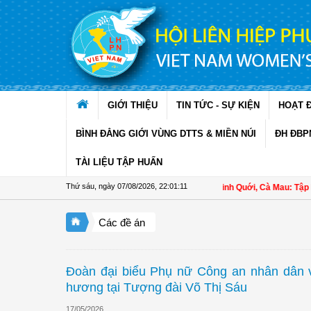
Truy cập nội dung luôn
GIỚI THIỆU
TIN TỨC - SỰ KIỆN
HOẠT 
BÌNH ĐẲNG GIỚI VÙNG DTTS & MIỀN NÚI
ĐH ĐBP
TÀI LIỆU TẬP HUẤN
Thứ sáu, ngày 07/08/2026
,
22:01:12
Hội LHPN xã Ninh Quới, Cà Mau: Tập huấn kỹ t
Các đề án
Đoàn đại biểu Phụ nữ Công an nhân dân 
hương tại Tượng đài Võ Thị Sáu
17/05/2026