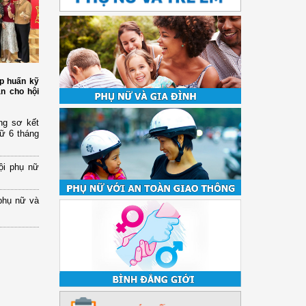
p huấn kỹ
àn cho hội
ng sơ kết
nữ 6 tháng
ội phụ nữ
phụ nữ và