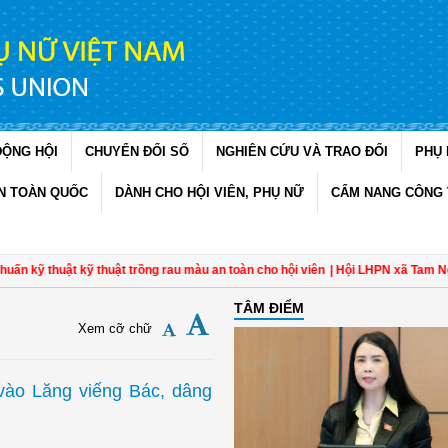
ĐỘNG HỘI
CHUYỂN ĐỔI SỐ
NGHIÊN CỨU VÀ TRAO ĐỔI
PHỤ 
N TOÀN QUỐC
DÀNH CHO HỘI VIÊN, PHỤ NỮ
CẨM NANG CÔNG 
huật kỹ thuật trồng rau màu an toàn cho hội viên
| Hội LHPN xã Tam Ngãi, Vĩnh
TÂM ĐIỂM
Xem cỡ chữ
vào Lăng viếng Bác, dâng