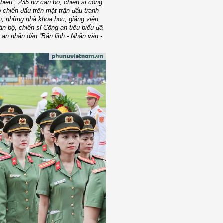
iểu”, 235 nữ cán bộ, chiến sĩ công
p chiến đấu trên mặt trận đấu tranh
h; những nhà khoa học, giảng viên,
 bộ, chiến sĩ Công an tiêu biểu đã
an nhân dân “Bản lĩnh - Nhân văn -