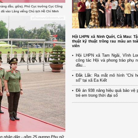
hàng đầu, giữa), Phó Cục trưởng Cục Công
 đã vào Lăng viếng Chủ tịch Hồ Chí Minh
Hội LHPN xã Ninh Quới, Cà Mau: Tậ
thuật kỹ thuật trồng rau màu an to
viên
Hội LHPN xã Tam Ngãi, Vĩnh Lo
công tác Hội và phong trào phụ 
đầu...
Đắk Lắk: Ra mắt mô hình “Chi h
số” tại xã Ea Kiết
Đề án 938 nâng hiệu quả bảo vệ 
trẻ em trong thời đại số
an nhân dân - gồm 25 gương Phụ nữ