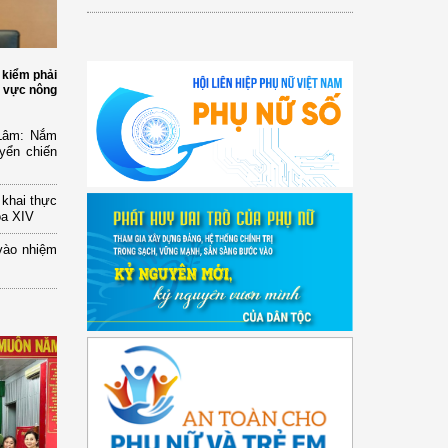
 kiểm phải
h vực nông
 Lâm: Nắm
yển chiến
n khai thực
óa XIV
vào nhiệm