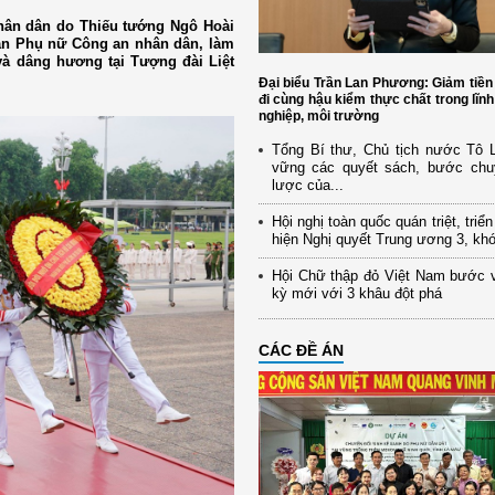
nhân dân do Thiếu tướng Ngô Hoài
Ban Phụ nữ Công an nhân dân, làm
và dâng hương tại Tượng đài Liệt
Đại biểu Trần Lan Phương: Giảm tiền
đi cùng hậu kiểm thực chất trong lĩn
nghiệp, môi trường
Tổng Bí thư, Chủ tịch nước Tô
vững các quyết sách, bước chu
lược của...
Hội nghị toàn quốc quán triệt, triể
hiện Nghị quyết Trung ương 3, kh
Hội Chữ thập đỏ Việt Nam bước 
kỳ mới với 3 khâu đột phá
CÁC ĐỀ ÁN