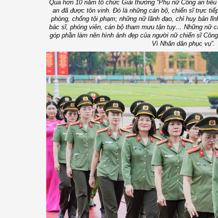
Qua hơn 10 năm tổ chức Giải thưởng “Phụ nữ Công an tiêu b
an đã được tôn vinh. Đó là những cán bộ, chiến sĩ trực tiế
phòng, chống tội phạm; những nữ lãnh đạo, chỉ huy bản lĩn
bác sĩ, phóng viên, cán bộ tham mưu tận tụy… Những nữ cán
góp phần làm nên hình ảnh đẹp của người nữ chiến sĩ Công 
Vì Nhân dân phục vụ”.