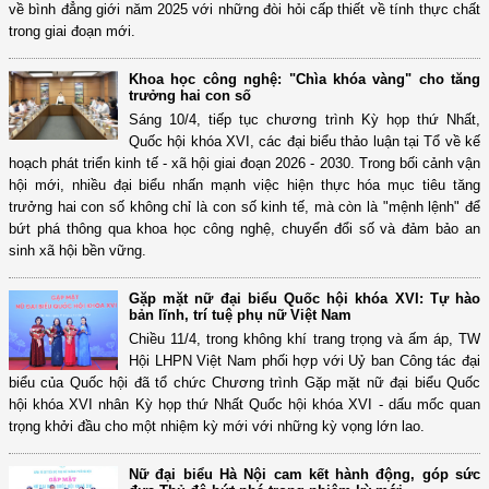
về bình đẳng giới năm 2025 với những đòi hỏi cấp thiết về tính thực chất
trong giai đoạn mới.
Khoa học công nghệ: "Chìa khóa vàng" cho tăng
trưởng hai con số
Sáng 10/4, tiếp tục chương trình Kỳ họp thứ Nhất,
Quốc hội khóa XVI, các đại biểu thảo luận tại Tổ về kế
hoạch phát triển kinh tế - xã hội giai đoạn 2026 - 2030. Trong bối cảnh vận
hội mới, nhiều đại biểu nhấn mạnh việc hiện thực hóa mục tiêu tăng
trưởng hai con số không chỉ là con số kinh tế, mà còn là "mệnh lệnh" để
bứt phá thông qua khoa học công nghệ, chuyển đổi số và đảm bảo an
sinh xã hội bền vững.
Gặp mặt nữ đại biểu Quốc hội khóa XVI: Tự hào
bản lĩnh, trí tuệ phụ nữ Việt Nam
Chiều 11/4, trong không khí trang trọng và ấm áp, TW
Hội LHPN Việt Nam phối hợp với Uỷ ban Công tác đại
biểu của Quốc hội đã tổ chức Chương trình Gặp mặt nữ đại biểu Quốc
hội khóa XVI nhân Kỳ họp thứ Nhất Quốc hội khóa XVI - dấu mốc quan
trọng khởi đầu cho một nhiệm kỳ mới với những kỳ vọng lớn lao.
Nữ đại biểu Hà Nội cam kết hành động, góp sức