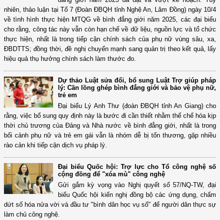
nhiên, thảo luận tại Tổ 7 (Đoàn ĐBQH tỉnh Nghệ An, Lâm Đồng) ngày 10/4
về tình hình thực hiện MTQG về bình đẳng giới năm 2025, các đại biểu
cho rằng, công tác này vẫn còn hạn chế về dữ liệu, nguồn lực và tổ chức
thực hiện, nhất là trong tiếp cận chính sách của phụ nữ vùng sâu, xa,
ĐBDTTS; đồng thời, đề nghị chuyển mạnh sang quản trị theo kết quả, lấy
hiệu quả thụ hưởng chính sách làm thước đo.
Dự thảo Luật sửa đổi, bổ sung Luật Trợ giúp pháp
lý: Cần lồng ghép bình đẳng giới và bảo vệ phụ nữ,
trẻ em
Đại biểu Lý Anh Thư (đoàn ĐBQH tỉnh An Giang) cho
rằng, việc bổ sung quy định này là bước đi cần thiết nhằm thể chế hóa kịp
thời chủ trương của Đảng và Nhà nước về bình đẳng giới, nhất là trong
bối cảnh phụ nữ và trẻ em gái vẫn là nhóm dễ bị tổn thương, gặp nhiều
rào cản khi tiếp cận dịch vụ pháp lý.
Đại biểu Quốc hội: Trợ lực cho Tổ công nghệ số
cộng đồng để "xóa mù" công nghệ
Gửi gắm kỳ vọng vào Nghị quyết số 57/NQ-TW, đại
biểu Quốc hội kiến nghị đồng bộ các ứng dụng, chấm
dứt số hóa nửa vời và đầu tư "bình dân học vụ số" để người dân thực sự
làm chủ công nghệ.