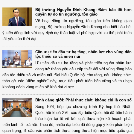
Bộ trưởng Nguyễn Đình Khang: Đảm bảo tốt hơn
quyền tự do tín ngưỡng, tôn giáo
Về hoạt động tín ngưỡng, tôn giáo trên không gian
mạng, Bộ trưởng Nguyễn Đình Khang cho biết hầu hết
ý kiến đồng tình với quy định dự thảo luật vì phù hợp với xu thế phát triển
tất yếu của thời đại.
Cần ưu tiên đầu tư hạ tầng, nhân lực cho vùng dân
tộc thiểu số và miền núi
Ưu tiên đầu tư hạ tầng và phát triển nguồn nhân lực
đang trở thành yêu cầu cấp thiết đối với vùng đồng bào
dân tộc thiểu số và miền núi. Đại biểu Quốc hội cho rằng, nếu không sớm
tháo gỡ các “điểm nghẽn” này, mục tiêu phát triển bền vững và thu hẹp
khoảng cách vùng miền sẽ khó đạt được.
Bình đẳng giới: Phải thực chất, không chỉ là con số
Sáng 10/4, tiếp tục chương trình Kỳ họp thứ Nhất,
Quốc hội khoá XVI, các đại biểu Quốc hội đã tiến hành
thảo luận tại tổ về kết quả thực hiện kế hoạch phát
triển kinh tế - xã hội. Theo đó, nhiều đại biểu đã đóng góp ý kiến phản biện
quan trọng, đi sâu vào phân tích thực trạng thực hiện mục tiêu quốc gia