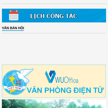
VĂN BẢN HỘI
(12/TB-HĐKH) V/v đăng ký, đề xuất nhiệm vụ Khoa học, công nghệ và
đổi mới ...
(898/KH/ĐCT) Kế hoạch thực hiện Quyết định số 2415/QĐ-TTg ngày
31/10/2025 ...
(417/QĐ-BNNMT) Quyết định phê duyệt Chương trình mục tiêu quốc gia
xây dựng ...
(891/KH-ĐCT) Kế hoạch thực hiện Nghị quyết số 72-NQ/TW ngày
9/9/2025 của Bộ ...