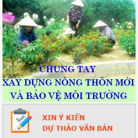
(2415/QĐ-TTg) Quyết định về việc phê duyệt Đề án Hỗ trợ Phụ nữ khởi
nghiệp ...