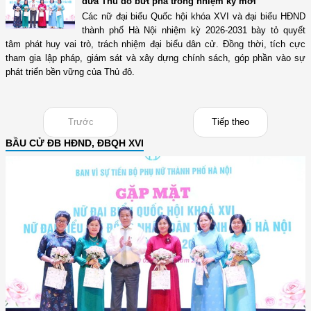
đưa Thủ đô bứt phá trong nhiệm kỳ mới
Các nữ đại biểu Quốc hội khóa XVI và đại biểu HĐND
thành phố Hà Nội nhiệm kỳ 2026-2031 bày tỏ quyết
tâm phát huy vai trò, trách nhiệm đại biểu dân cử. Đồng thời, tích cực
tham gia lập pháp, giám sát và xây dựng chính sách, góp phần vào sự
phát triển bền vững của Thủ đô.
Trước
Tiếp theo
BẦU CỬ ĐB HĐND, ĐBQH XVI