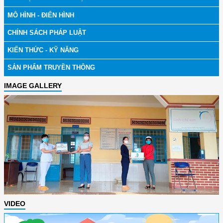
MÔ HÌNH - ĐIỂN HÌNH
CHÍNH SÁCH PHÁP LUẬT
KIẾN THỨC - KỸ NĂNG
SẢN PHẨM TRUYỀN THÔNG
IMAGE GALLERY
VIDEO