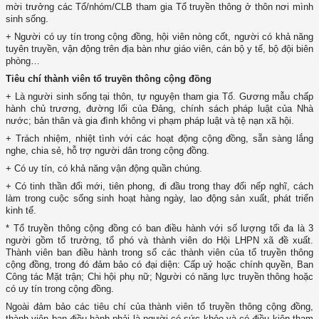
mời trưởng các Tổ/nhóm/CLB tham gia Tổ truyền thông ở thôn nơi mình
sinh sống.
+ Người có uy tín trong cộng đồng, hội viên nòng cốt, người có khả năng
tuyên truyền, vận động trên địa bàn như giáo viên, cán bộ y tế, bộ đội biên
phòng…
Tiêu chí thành viên tổ truyền thông cộng đồng
+ Là người sinh sống tại thôn, tự nguyện tham gia Tổ. Gương mẫu chấp
hành chủ trương, đường lối của Đảng, chính sách pháp luật của Nhà
nước; bản thân và gia đình không vi phạm pháp luật và tệ nạn xã hội.
+ Trách nhiệm, nhiệt tình với các hoạt động cộng đồng, sẵn sàng lắng
nghe, chia sẻ, hỗ trợ người dân trong cộng đồng.
+ Có uy tín, có khả năng vận động quần chúng.
+ Có tinh thần đổi mới, tiên phong, đi đầu trong thay đổi nếp nghĩ, cách
làm trong cuộc sống sinh hoạt hàng ngày, lao động sản xuất, phát triển
kinh tế.
* Tổ truyền thông cộng đồng có ban điều hành với số lượng tối đa là 3
người gồm tổ trưởng, tổ phó và thành viên do Hội LHPN xã đề xuất.
Thành viên ban điều hành trong số các thành viên của tổ truyền thông
cộng đồng, trong đó đảm bảo có đại diện: Cấp uỷ hoặc chính quyền, Ban
Công tác Mặt trận; Chi hội phụ nữ; Người có năng lực truyền thông hoặc
có uy tín trong cộng đồng.
Ngoài đảm bảo các tiêu chí của thành viên tổ truyền thông cộng đồng,
thành viên ban điều hành phải là người có sức khỏe và có điều kiện tham