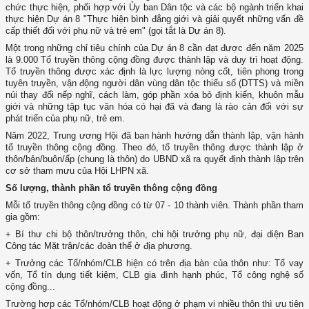
chức thực hiện, phối hợp với Ủy ban Dân tộc và các bộ ngành triển khai
thực hiện Dự án 8 "Thực hiện bình đẳng giới và giải quyết những vấn đề
cấp thiết đối với phụ nữ và trẻ em" (gọi tắt là Dự án 8).
Một trong những chỉ tiêu chính của Dự án 8 cần đạt được đến năm 2025
là 9.000 Tổ truyền thông cộng đồng được thành lập và duy trì hoạt động.
Tổ truyền thông được xác định là lực lượng nòng cốt, tiên phong trong
tuyên truyền, vận động người dân vùng dân tộc thiểu số (DTTS) và miền
núi thay đổi nếp nghĩ, cách làm, góp phần xóa bỏ định kiến, khuôn mẫu
giới và những tập tục văn hóa có hại đã và đang là rào cản đối với sự
phát triển của phụ nữ, trẻ em.
Năm 2022, Trung ương Hội đã ban hành hướng dẫn thành lập, vận hành
tổ truyền thông cộng đồng. Theo đó, tổ truyền thông được thành lập ở
thôn/bản/buôn/ấp (chung là thôn) do UBND xã ra quyết định thành lập trên
cơ sở tham mưu của Hội LHPN xã.
Số lượng, thành phần tổ truyền thông cộng đồng
Mỗi tổ truyền thông cộng đồng có từ 07 - 10 thành viên. Thành phần tham
gia gồm:
+ Bí thư chi bộ thôn/trưởng thôn, chi hội trưởng phụ nữ, đại diện Ban
Công tác Mặt trận/các đoàn thể ở địa phương.
+ Trưởng các Tổ/nhóm/CLB hiện có trên địa bàn của thôn như: Tổ vay
vốn, Tổ tín dụng tiết kiệm, CLB gia đình hạnh phúc, Tổ công nghệ số
cộng đồng...
Trường hợp các Tổ/nhóm/CLB hoạt động ở phạm vi nhiều thôn thì ưu tiên