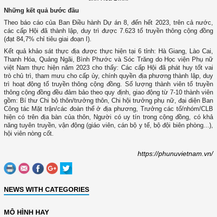
Những kết quả bước đầu
Theo báo cáo của Ban Điều hành Dự án 8, đến hết 2023, trên cả nước,
các cấp Hội đã thành lập, duy trì được 7.623 tổ truyền thông cộng đồng
(đạt 84,7% chỉ tiêu giai đoạn I).
Kết quả khảo sát thực địa được thực hiện tại 6 tỉnh: Hà Giang, Lào Cai,
Thanh Hóa, Quảng Ngãi, Bình Phước và Sóc Trăng do Học viện Phụ nữ
việt Nam thực hiện năm 2023 cho thấy: Các cấp Hội đã phát huy tốt vai
trò chủ trì, tham mưu cho cấp ủy, chính quyền địa phương thành lập, duy
trì hoạt động tổ truyền thông cộng đồng. Số lượng thành viên tổ truyền
thông cộng đồng đều đảm bảo theo quy định, giao động từ 7-10 thành viên
gồm: Bí thư Chi bộ thôn/trưởng thôn, Chi hội trưởng phụ nữ, đại diện Ban
Công tác Mặt trận/các đoàn thể ở địa phương, Trưởng các tổ/nhóm/CLB
hiện có trên địa bàn của thôn, Người có uy tín trong cộng đồng, có khả
năng tuyên truyền, vận động (giáo viên, cán bộ y tế, bộ đội biên phòng...),
hội viên nòng cốt.
https://phunuvietnam.vn/
NEWS WITH CATEGORIES
MÔ HÌNH HAY