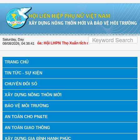
Skip to Content
Saturday, Day
ch bệnh
| Thanh Hóa: Hội LHPN Thọ Xuân tích cực góp phần nâng cao tỷ lệ người
08/08/2026
,
04:38:42
TRANG CHỦ
TIN TỨC - SỰ KIỆN
CHUYỂN ĐỔI SỐ
XÂY DỰNG NÔNG THÔN MỚI
BẢO VỆ MÔI TRƯỜNG
AN TOÀN CHO PN&TE
AN TOÀN GIAO THÔNG
XÂY DỰNG GIA ĐÌNH HẠNH PHÚC