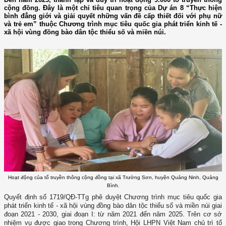
cộng đồng. Đây là một chỉ tiêu quan trọng của Dự án 8 “Thực hiện
bình đẳng giới và giải quyết những vấn đề cấp thiết đối với phụ nữ
và trẻ em” thuộc Chương trình mục tiêu quốc gia phát triển kinh tế -
xã hội vùng đồng bào dân tộc thiểu số và miền núi.
Hoạt động của tổ truyền thông cộng đồng tại xã Trường Sơn, huyện Quảng Ninh, Quảng
Bình.
Quyết định số 1719/QĐ-TTg phê duyệt Chương trình mục tiêu quốc gia
phát triển kinh tế - xã hội vùng đồng bào dân tộc thiểu số và miền núi giai
đoạn 2021 - 2030, giai đoạn I: từ năm 2021 đến năm 2025. Trên cơ sở
nhiệm vụ được giao trong Chương trình, Hội LHPN Việt Nam chủ trì tổ