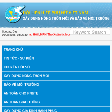
Skip to Content
Sunday, Day
bệnh
| Thanh Hóa: Hội LHPN Thọ Xuân tích cực góp phần nâng cao tỷ lệ người d
09/08/2026
,
03:06:31
TRANG CHỦ
TIN TỨC - SỰ KIỆN
CHUYỂN ĐỔI SỐ
XÂY DỰNG NÔNG THÔN MỚI
BẢO VỆ MÔI TRƯỜNG
AN TOÀN CHO PN&TE
AN TOÀN GIAO THÔNG
XÂY DỰNG GIA ĐÌNH HẠNH PHÚC