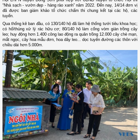
“Nhà sạch - vườn đẹp - hàng rào xanh” năm 2022. Đến nay, 14/14 đơn vị
đã được ban giám khảo tổ chức chấm thi chung kết tại các hộ, các
tuyến.
Qua thống kê ban đầu, có 130/140 hộ đã làm hệ thống tưới tiêu khoa học;
có hố/thùng xử lý rác hữu cơ; 80/140 hộ làm cổng vòm giàn trồng cây
leo; huy động hơn 1.400 công lao động ra quân trồng 12.000 cây chè mạn,
mắt ngọc, cây hoa mẫu đơn, hoa dây leo... dọc tuyến đường các thôn với
chiều dài hơn 5.000m.