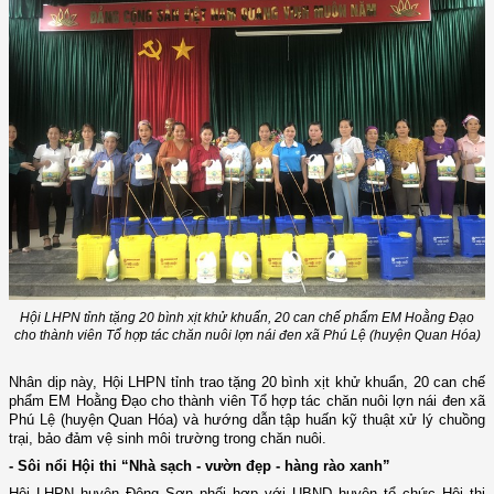
Hội LHPN tỉnh tặng 20 bình xịt khử khuẩn, 20 can chế phẩm EM Hoằng Đạo
cho thành viên Tổ hợp tác chăn nuôi lợn nái đen xã Phú Lệ (huyện Quan Hóa)
Nhân dịp này, Hội LHPN tỉnh trao tặng 20 bình xịt khử khuẩn, 20 can chế
phẩm EM Hoằng Đạo cho thành viên Tổ hợp tác chăn nuôi lợn nái đen xã
Phú Lệ (huyện Quan Hóa) và hướng dẫn tập huấn kỹ thuật xử lý chuồng
trại, bảo đảm vệ sinh môi trường trong chăn nuôi.
- Sôi nổi Hội thi “Nhà sạch - vườn đẹp - hàng rào xanh”
Hội LHPN huyện Đông Sơn phối hợp với UBND huyện tổ chức Hội thi