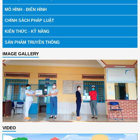
MÔ HÌNH - ĐIỂN HÌNH
CHÍNH SÁCH PHÁP LUẬT
KIẾN THỨC - KỸ NĂNG
SẢN PHẨM TRUYỀN THÔNG
IMAGE GALLERY
VIDEO