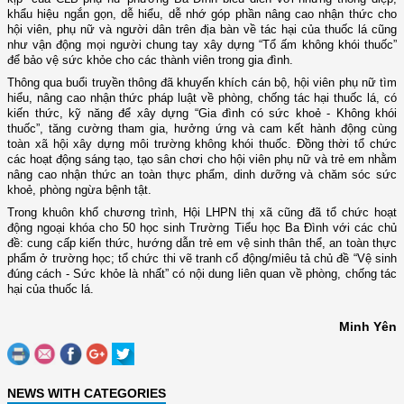
khẩu hiệu ngắn gọn, dễ hiểu, dễ nhớ góp phần nâng cao nhận thức cho
hội viên, phụ nữ và người dân trên địa bàn về tác hại của thuốc lá cũng
như vận động mọi người chung tay xây dựng “Tổ ấm không khói thuốc”
để bảo vệ sức khỏe cho các thành viên trong gia đình.
Thông qua buổi truyền thông đã khuyến khích cán bộ, hội viên phụ nữ tìm
hiểu, nâng cao nhận thức pháp luật về phòng, chống tác hại thuốc lá, có
kiến thức, kỹ năng để xây dựng “Gia đình có sức khoẻ - Không khói
thuốc”, tăng cường tham gia, hưởng ứng và cam kết hành động cùng
toàn xã hội xây dựng môi trường không khói thuốc. Đồng thời tổ chức
các hoạt động sáng tạo, tạo sân chơi cho hội viên phụ nữ và trẻ em nhằm
nâng cao nhận thức an toàn thực phẩm, dinh dưỡng và chăm sóc sức
khoẻ, phòng ngừa bệnh tật.
Trong khuôn khổ chương trình, Hội LHPN thị xã cũng đã tổ chức hoạt
động ngoại khóa cho 50 học sinh Trường Tiểu học Ba Đình với các chủ
đề: cung cấp kiến thức, hướng dẫn trẻ em vệ sinh thân thể, an toàn thực
phẩm ở trường học; tổ chức thi vẽ tranh cổ động/miêu tả chủ đề “Vệ sinh
đúng cách - Sức khỏe là nhất” có nội dung liên quan về phòng, chống tác
hại của thuốc lá.
Minh Yên
NEWS WITH CATEGORIES