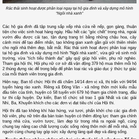
Rác thải sinh hoạt được phân loại ngay tại hộ gia đình và xây dựng mô hình
“Ngôi nhà xanh”
Các hộ gia đình đã tập trung sắp xếp nhà cửa nề nếp, gọn gàng, thuận
tiện cho việc sinh hoạt hàng ngày. Hầu hết các “góc chết” trong nhà, ngoài
vườn đều được cải tạo, tận dụng trang trí bằng những chậu hoa, cây
cảnh mini để tạo điểm nhấn, tạo không gian xanh gần gũi với thiên nhiên
cho ngôi nhà thêm đẹp, bắt mắt. Rác thải sinh hoạt được phân loại ngay
tại hộ gia đình và xây dựng mô hình “Ngôi nhà xanh”, vừa giữ vệ sinh môi
trường, vừa “tích tiểu thành đại" gây quỹ giúp hội viên, phụ nữ nghèo.
Tham gia hội thi, Hội phụ nữ cơ sở đã vận động 379 hộ mua thêm mỗi hộ
2 thùng đựng rác để trong bếp để phân loại rác và giáo dục ý thức tự giác
của mỗi thành viên trong gia đình.
Hiện nay, Ban tổ chức Hội thi đã chấm 14/14 đơn vị xã, thị trấn với 94/94
tuyến hàng rào xanh. Riêng xã Đông Văn - xã nông thôn mới kiểu mẫu
đầu tiên của tỉnh, huyện có 58 tuyến với 679 hộ tham gia chỉnh trang, đầu
tư thi cấp huyện. Dự kiến, Ban tổ chức sẽ trao 1 giải Nhất và các giải
Nhì, Ba, Khuyến khích cho các đơn vị đạt tiêu chí của Hội thi.
Hội thi đã tạo không khí hào hứng, vui tươi, phấn khởi cho các gia đình
hội viên, phụ nữ trên địa bàn toàn huyện có thêm động lực tham gia chỉnh
trang nhà cửa, vườn tược, làm đẹp từ trong nhà ra ngoài ngõ, cùng
chung tay nâng cao chất lượng cuộc sống nông thôn mới để mỗi nhà, mỗi
người cùng chung tay góp sức xây dựng làng quê đẹp và đáng sống.