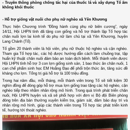
- Truyền thông phòng chống tác hại của thuốc lá và xây dựng Tổ ấm
không khói thuốc
- Hỗ trợ giống vật nuôi cho phụ nữ nghèo xã Yên Khương
Thực hiện Chương trình “Đồng hành cùng phụ nữ biên cương”, ngày
14/11, Hội LHPN tỉnh đã tặng con giống và hỗ trợ thành lập Tổ hợp tác
chăn nuôi lợn lai kinh tế do phụ nữ làm chủ tại xã Yên Khương, huyện
Lang Chánh (Tổ).
Tổ gồm 20 thành viên là hội viên, phụ nữ thuộc hộ nghèo và cận nghèo.
Tham gia Tổ hợp tác, các hộ được hướng dẫn cách làm chuồng trại, tập
huấn kỹ thuật chăn nuôi đảm bảo an toàn dịch bệnh. Mỗi thành viên được
Hội LHPN tỉnh hỗ trợ 3 con lợn giống sinh sản, 1 bao thức ăn chăn nuôi, 1
can chế phẩm sinh học EM Hoằng Đạo để phối trộn thức ăn, tăng sức đề
kháng cho lợn. Tổng trị giá hỗ trợ là 100 triệu đồng.
Trong hai năm đầu, mỗi tháng, mỗi thành viên trong Tổ sẽ tiết kiệm 30
nghìn đồng để đóng góp hỗ trợ mua lợn giống trao tặng các hộ nghèo, cận
nghèo tiếp theo nhằm nhân rộng mô hình. Trong quá trình phát triển chăn
nuôi, Hội LHPN huyện và xã sẽ phối hợp với đơn vị Bộ đội Biên phòng
đóng trên địa bàn thường xuyên kiểm tra, giám sát, đảm bảo duy trì và
nhân rộng mô hình, giúp các thành viên trong Tổ hợp tác phát triển kinh
tế, hướng tới thoát nghèo.