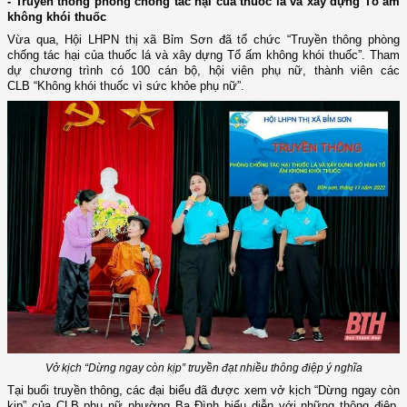
- Truyền thông phòng chống tác hại của thuốc lá và xây dựng Tổ ấm
không khói thuốc
Vừa qua, Hội LHPN thị xã Bỉm Sơn đã tổ chức “Truyền thông phòng
chống tác hại của thuốc lá và xây dựng Tổ ấm không khói thuốc”. Tham
dự chương trình có 100 cán bộ, hội viên phụ nữ, thành viên các
CLB “Không khói thuốc vì sức khỏe phụ nữ”.
Vở kịch “Dừng ngay còn kịp” truyền đạt nhiều thông điệp ý nghĩa
Tại buổi truyền thông, các đại biểu đã được xem vở kịch “Dừng ngay còn
kịp” của CLB phụ nữ phường Ba Đình biểu diễn với những thông điệp,